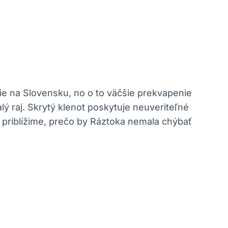
ie ‍na Slovensku, no o ‌to väčšie⁣ prekvapenie
lý ⁤raj. Skrytý klenot ⁢poskytuje neuveriteľné
ám ‍priblížime, prečo by Ráztoka nemala chýbať