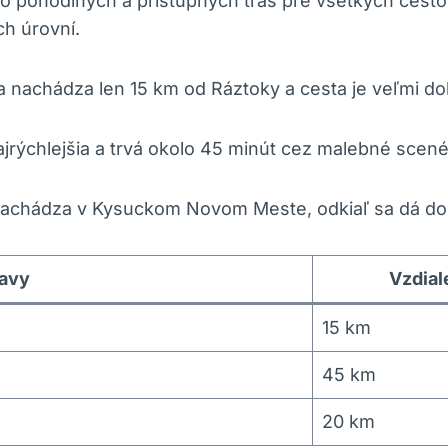
ko ⁢pohodlných a prístupných trás pre všetkých cestova
ch úrovní.
 sa nachádza len‍ 15 km ‍od Ráztoky a cesta je veľmi d
rýchlejšia a trvá okolo ⁢45 minút ‍cez malebné ⁢scené
sa nachádza v Kysuckom⁤ Novom Meste, odkiaľ ‍sa ​dá 
ravy
Vzdial
15 km
45 km
20 km