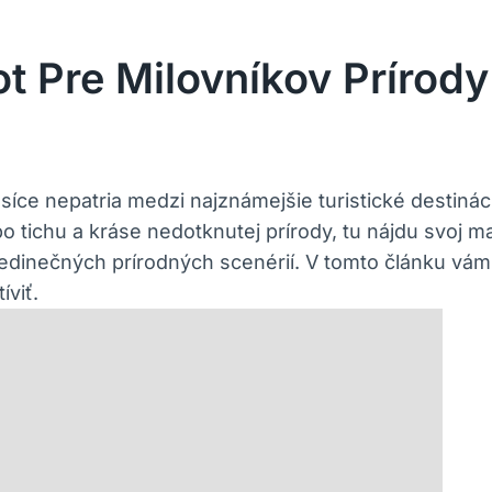
t Pre Milovníkov Prírody
síce nepatria medzi ⁢najznámejšie ‌turistické destinác
po tichu ⁤a kráse nedotknutej prírody, tu nájdu⁢ svoj ma
ie jedinečných prírodných scenérií.⁢ V⁣ tomto⁢ článku v
íviť.