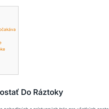
 očakáva
e
oke
ostať⁤ Do Ráztoky