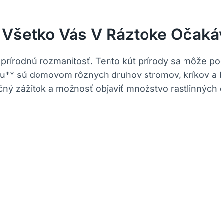
⁣ Všetko Vás V Ráztoke Očaká
 prírodnú rozmanitosť. ‍Tento kút prírody sa môže po
** sú domovom ⁢rôznych druhov stromov, ​kríkov a byl
ý zážitok‌ a možnosť objaviť množstvo rastlinných dr