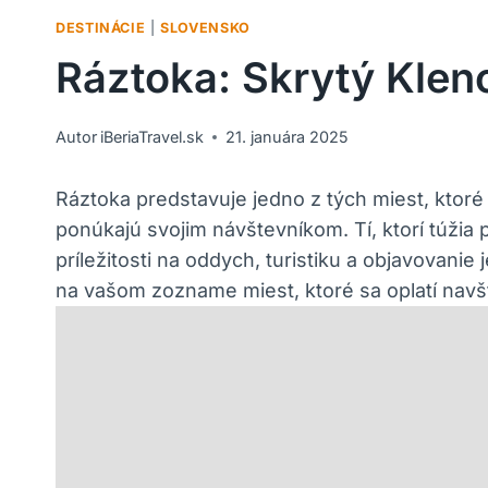
DESTINÁCIE
|
SLOVENSKO
Ráztoka: Skrytý Kleno
Autor
iBeriaTravel.sk
21. januára 2025
Ráztoka predstavuje jedno z tých miest, ktoré ⁤
ponúkajú svojim návštevníkom. Tí,⁢ ktorí túžia ‍
príležitosti na ⁢oddych, turistiku​ a⁢ objavovan
na vašom zozname‌ miest, ktoré sa oplatí navšt