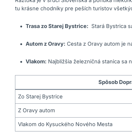
Ráztoka ⁢je v srdci ⁢Slovenska‌ a ponúka niekoľ
tu krásne chodníky ⁢pre peších ‌turistov všetký
Trasa ⁣zo Starej Bystrice:
‍ Stará‍ Bystrica
Autom​ z Oravy:
Cesta z Oravy autom je naj
Vlakom:
Najbližšia‌ železničná ‌stanica⁢ 
Spôsob ⁤Dop
Zo Starej Bystrice
Z Oravy ​autom
Vlakom do ‍Kysuckého Nového Mesta