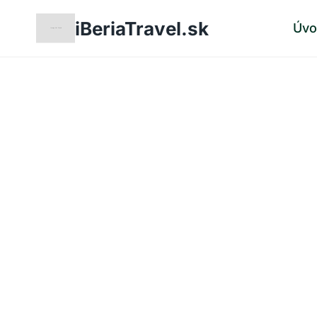
Skip
iBeriaTravel.sk
Úv
to
content