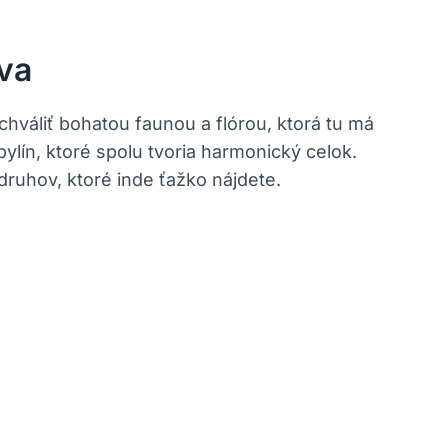
va
chváliť bohatou faunou a flórou, ktorá tu má
ín, ​ktoré spolu ⁤tvoria harmonický celok.
uhov, ⁤ktoré inde ‍ťažko nájdete.