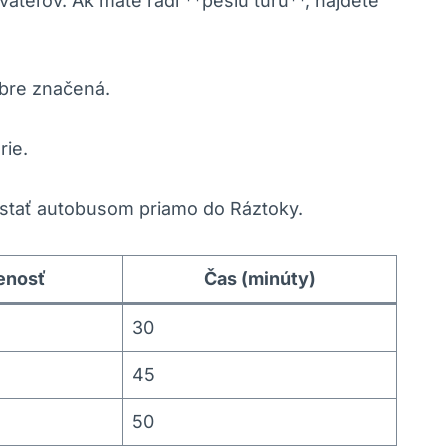
teľov. Ak máte radi **pešiu⁢ túru**, ​nájdete ​
obre ‍značená.
rie.
dostať autobusom priamo do Ráztoky.
enosť
Čas (minúty)
30
45
50