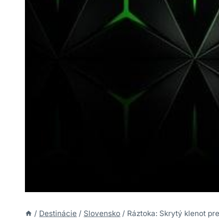
/
Destinácie
/
Slovensko
/
Ráztoka: Skrytý klenot pr