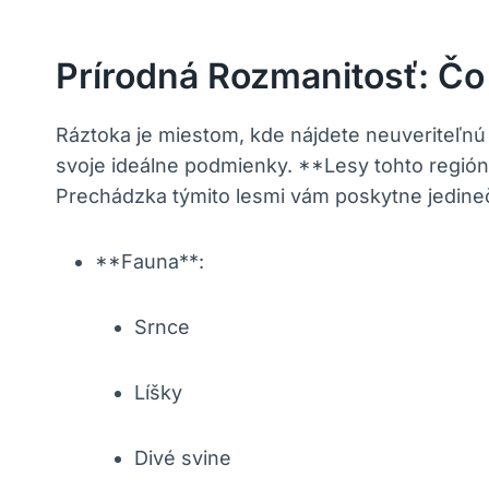
Prírodná Rozmanitosť: Čo
Ráztoka je miestom,⁤ kde nájdete neuveriteľnú
svoje ideálne podmienky. **Lesy ⁤tohto regiónu
Prechádzka týmito lesmi vám poskytne jedinečn
**Fauna**:
Srnce
Líšky
Divé ‌svine