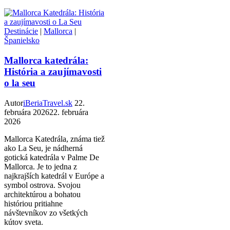
Destinácie
|
Mallorca
|
Španielsko
Mallorca katedrála:
História a zaujímavosti
o la seu
Autor
iBeriaTravel.sk
22.
februára 2026
22. februára
2026
Mallorca Katedrála, známa tiež
ako La Seu, je nádherná
gotická katedrála v Palme De
Mallorca. Je to jedna z
najkrajších katedrál v Európe a
symbol ostrova. Svojou
architektúrou a bohatou
históriou pritiahne
návštevníkov zo všetkých
kútov sveta.