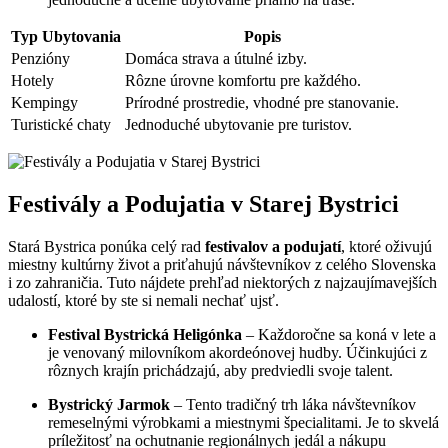
Typ Ubytovania
Popis
Penzióny
Domáca strava a útulné izby.
Hotely
Rôzne úrovne komfortu pre každého.
Kempingy
Prírodné prostredie, vhodné pre stanovanie.
Turistické chaty
Jednoduché ubytovanie pre turistov.
Festivály a Podujatia v Starej Bystrici
Stará Bystrica ponúka celý rad
festivalov a podujatí
, ktoré oživujú
miestny kultúrny život a priťahujú návštevníkov z celého Slovenska
i zo zahraničia. Tuto nájdete prehľad niektorých z najzaujímavejších
udalostí, ktoré by ste si nemali nechať ujsť.
Festival Bystrická Heligónka
– Každoročne sa koná v lete a
je venovaný milovníkom akordeónovej hudby. Účinkujúci z
rôznych krajín prichádzajú, aby predviedli svoje talent.
Bystrický Jarmok
– Tento tradičný trh láka návštevníkov
remeselnými výrobkami a miestnymi špecialitami. Je to skvelá
príležitosť na ochutnanie regionálnych jedál a nákupu