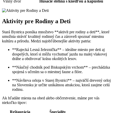
Vinný dvor
Husacie stehná s knedľou a kapustou
Aktivity pre Rodiny a Deti
Stará Bystrica ponúka množstvo **aktivít pre rodiny a deti**, ktoré
umožnia stráviť kvalitný rodinný čas a zároveň spoznať miestnu
kultúru a prírodu. Medzi najobľúbenejšie aktivity patria:
**Rajecká Lesná železnička** – ideálne miesto pre deti aj
dospelých, ktorí si môžu vychutnať jazdu na malej vlakovej
dráhe a obdivovať krásu okolitých lesov.
**Náučný chodník pod Biskupským vrchom** – prechádzka
spojená s učením sa o miestnej faune a flóre.
**Návšteva orloja v Starej Bystrici** – najväčší drevený orloj
na Slovensku je určite unikátnou atrakciou, ktorá zaujme celú
rodinu.
Ak hľadáte miesta na obed alebo občerstvenie, máme pre vás
niekoľko tipov:
Reštaurácia
Špeciality