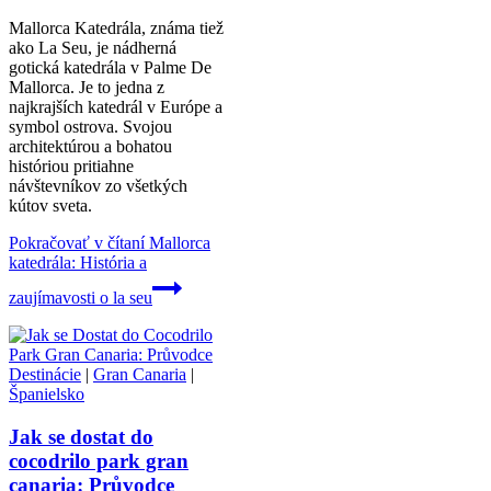
Mallorca Katedrála, známa tiež
ako La Seu, je nádherná
gotická katedrála v Palme De
Mallorca. Je to jedna z
najkrajších katedrál v Európe a
symbol ostrova. Svojou
architektúrou a bohatou
históriou pritiahne
návštevníkov zo všetkých
kútov sveta.
Pokračovať v čítaní
Mallorca
katedrála: História a
zaujímavosti o la seu
Destinácie
|
Gran Canaria
|
Španielsko
Jak se dostat do
cocodrilo park gran
canaria: Průvodce