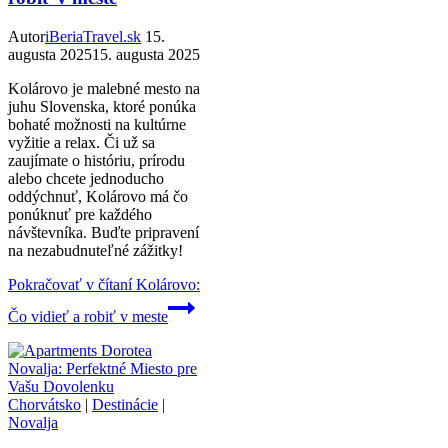
Autor
iBeriaTravel.sk
15.
augusta 2025
15. augusta 2025
Kolárovo je malebné mesto na
juhu Slovenska, ktoré ponúka
bohaté možnosti na kultúrne
vyžitie a relax. Či už sa
zaujímate o históriu, prírodu
alebo chcete jednoducho
oddýchnuť, Kolárovo má čo
ponúknuť pre každého
návštevníka. Buďte pripravení
na nezabudnuteľné zážitky!
Pokračovať v čítaní
Kolárovo:
Čo vidieť a robiť v meste
Chorvátsko
|
Destinácie
|
Novalja