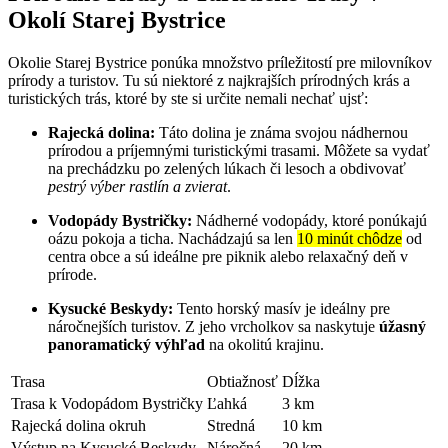
Okolí Starej Bystrice
Okolie Starej Bystrice ponúka množstvo príležitostí pre milovníkov
prírody a turistov. Tu sú niektoré z najkrajších prírodných krás a
turistických trás, ktoré by ste si určite nemali nechať ujsť:
Rajecká dolina:
Táto dolina je známa svojou nádhernou
prírodou a príjemnými turistickými trasami. Môžete sa vydať
na prechádzku po zelených lúkach či lesoch a obdivovať
pestrý výber rastlín a zvierat
.
Vodopády Bystričky:
Nádherné vodopády, ktoré ponúkajú
oázu pokoja a ticha. Nachádzajú sa len
10 minút chôdze
od
centra obce a sú ideálne pre piknik alebo relaxačný deň v
prírode.
Kysucké Beskydy:
Tento horský masív je ideálny pre
náročnejších turistov. Z jeho vrcholkov sa naskytuje
úžasný
panoramatický výhľad
na okolitú krajinu.
Trasa
Obtiažnosť
Dĺžka
Trasa k Vodopádom Bystričky
Ľahká
3 km
Rajecká dolina okruh
Stredná
10 km
Výstup na Kysucké Beskydy
Náročná
20 km