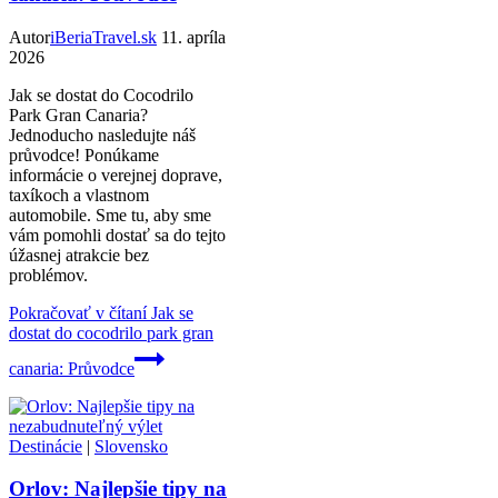
Autor
iBeriaTravel.sk
11. apríla
2026
Jak se dostat do Cocodrilo
Park Gran Canaria?
Jednoducho nasledujte náš
průvodce! Ponúkame
informácie o verejnej doprave,
taxíkoch a vlastnom
automobile. Sme tu, aby sme
vám pomohli dostať sa do tejto
úžasnej atrakcie bez
problémov.
Pokračovať v čítaní
Jak se
dostat do cocodrilo park gran
canaria: Průvodce
Destinácie
|
Slovensko
Orlov: Najlepšie tipy na