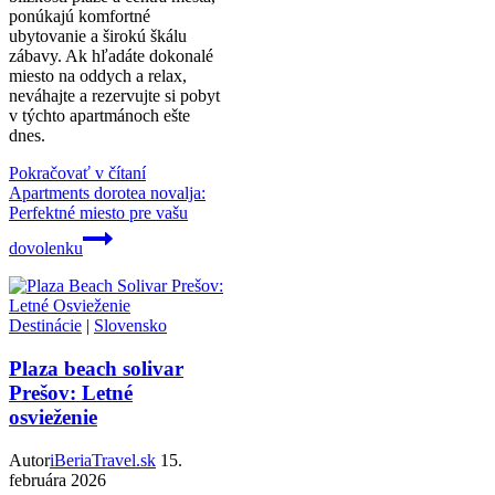
ponúkajú komfortné
ubytovanie a širokú škálu
zábavy. Ak hľadáte dokonalé
miesto na oddych a relax,
neváhajte a rezervujte si pobyt
v týchto apartmánoch ešte
dnes.
Pokračovať v čítaní
Apartments dorotea novalja:
Perfektné miesto pre vašu
dovolenku
Destinácie
|
Slovensko
Plaza beach solivar
Prešov: Letné
osvieženie
Autor
iBeriaTravel.sk
15.
februára 2026