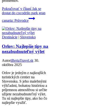
problémov.
Pokračovať v čítaní
Jak se
dostat do cocodrilo park gran
canaria: Průvodce
Destinácie
|
Slovensko
Orlov: Najlepšie tipy na
nezabudnuteľný výlet
Autor
iBeriaTravel.sk
30.
októbra 2025
Orlov je jedným z najkrajších
turistických centier na
Slovensku. S jeho malebnými
výhľadmi, bohatou históriou a
príjemnou atmosférou si určite
užijete nezabudnuteľný výlet.
Tu sú najlepšie tipy, ako ho čo
najlepšie využiť.