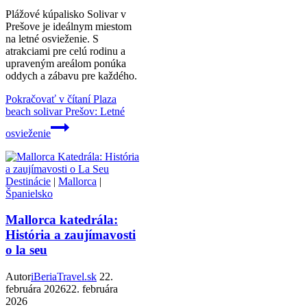
Plážové kúpalisko Solivar v
Prešove je ideálnym miestom
na letné osvieženie. S
atrakciami pre celú rodinu a
upraveným areálom ponúka
oddych a zábavu pre každého.
Pokračovať v čítaní
Plaza
beach solivar Prešov: Letné
osvieženie
Destinácie
|
Mallorca
|
Španielsko
Mallorca katedrála:
História a zaujímavosti
o la seu
Autor
iBeriaTravel.sk
22.
februára 2026
22. februára
2026