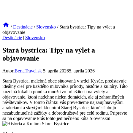
/
Destinácie
/
Slovensko
/
Stará bystrica: Tipy na výlet a
objavovanie
Destinácie
|
Slovensko
Stará bystrica: Tipy na výlet a
objavovanie
Autor
iBeriaTravel.sk
5. apríla 2026
5. apríla 2026
Stará Bystrica, malebná obec situovaná v srdci Kysúc, predstavuje
ideálny cieľ pre každého milovníka prírody, histórie a kultúry. Táto
kúzelná lokalita ponúka množstvo príležitostí na výlety a
objavovanie, ktorá nadchne nielen domácich, ale aj zahraničných
návštevníkov. V tomto článku vás prevedieme najzaujímavejšími
atrakciami a skrytými klenotmi Starej Bystrice, ktoré sľubujú
nezabudnuteľné zážitky a dobrodružstvá pre celú rodinu. Pripravte
sa na objavovanie krás tohto jedinečného kúta Slovenska!