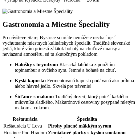
Gastronomia a Miestne Špeciality
Pri návšteve Starej Bystrice si určite nemôžete nechať ujsť
vychutnanie miestnych kulinárskych špecialít. Tradičné slovenské
jedlá, ktoré vám prinesú zážitok bohatý na chuťové nuansy a
neviazanú atmosféru, sú tu skutočným pokladom.
Halušky s bryndzou:
Klasická lahôdka z použitím
topinambur a ovčieho syra. Jemné a bohaté na chuť.
Kyslá kapusta:
Fermentovaná kapusta podávaná ako príloha
alebo hlavné jedlo. Skvelá pre trávenie!
Šúľance s makom:
Tradičný dezert, ktorý poteší každého
milovníka sladkého. Makarónové cestoviny posypané mletým
makom a cukrom.
Reštaurácia
Špecialita
Reštaurácia U Leva
Pirohy plnené mäkkým syrom
Hostinec Pod Hradom
Zemiakové placky s kyslou smotanou