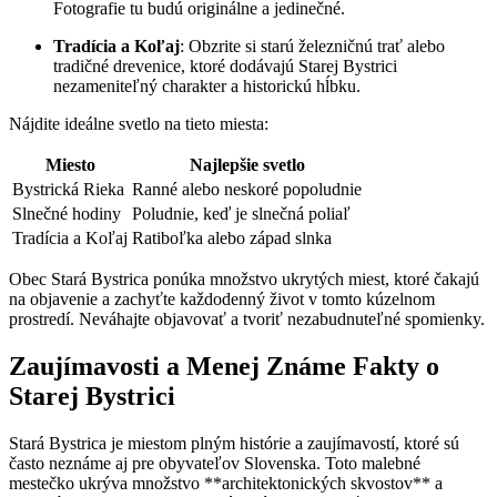
Fotografie tu budú originálne a jedinečné.
Tradícia a Koľaj
: Obzrite si starú železničnú trať alebo
tradičné drevenice, ktoré dodávajú Starej Bystrici
nezameniteľný charakter a historickú hĺbku.
Nájdite ideálne svetlo na tieto miesta:
Miesto
Najlepšie svetlo
Bystrická Rieka
Ranné alebo neskoré popoludnie
Slnečné hodiny
Poludnie, keď je slnečná poliaľ
Tradícia a Koľaj
Ratiboľka alebo západ slnka
Obec Stará Bystrica ponúka množstvo ukrytých miest, ktoré čakajú
na objavenie a zachyťte každodenný život v tomto kúzelnom
prostredí. Neváhajte objavovať a tvoriť nezabudnuteľné spomienky.
Zaujímavosti a Menej Známe Fakty o
Starej Bystrici
Stará Bystrica je miestom plným histórie a zaujímavostí, ktoré sú
často neznáme aj pre obyvateľov Slovenska. Toto malebné
mestečko ukrýva množstvo **architektonických skvostov** a