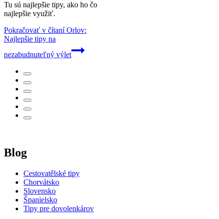
Tu sú najlepšie tipy, ako ho čo
najlepšie využiť.
Pokračovať v čítaní
Orlov:
Najlepšie tipy na
nezabudnuteľný výlet
Blog
Cestovatělské tipy
Chorvátsko
Slovensko
Španielsko
Tipy pre dovolenkárov