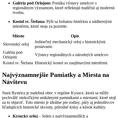
Galéria pod Orlojom:
Ponúka výstavy umelcov s
regionálnym významom, ktoré reflektujú tradičnú aj modernú
tvorbu.
Kostol sv. Štefana:
Pýši sa bohatou históriou a nádhernými
interiérmi, ktoré stoja za pozretie.
Miesto
Opis
Jedinečný mechanický orloj s historickými
Slovenský orloj
postavami.
Galéria pod
Výstavy regionálnych a národných umelcov.
Orlojom
Kostol sv. Štefana
Historický kostol so zaujímavými interiérmi.
Najvýznamnejšie Pamiatky a Miesta na
Návštevu
Stará Bystrica je malebná obec v regióne Kysuce, ktorá sa môže
pochváliť niekoľkými unikátnymi pamiatkami a miestami, ktoré stojí
za to objaviť. Toto miesto je ideálne pre rodiny, páry aj jednotlivcov
hľadajúcich historické skvosty, prírodné krásy a kúsok kultúry.
Kysucký orloj
– Jeden z najvýznamnejších a