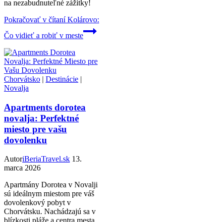
na nezabudnuteľné zážitky!
Pokračovať v čítaní
Kolárovo:
Čo vidieť a robiť v meste
Chorvátsko
|
Destinácie
|
Novalja
Apartments dorotea
novalja: Perfektné
miesto pre vašu
dovolenku
Autor
iBeriaTravel.sk
13.
marca 2026
Apartmány Dorotea v Novalji
sú ideálnym miestom pre váš
dovolenkový pobyt v
Chorvátsku. Nachádzajú sa v
blízkosti pláže a centra mesta,