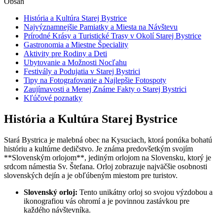
Obsah
História a Kultúra Starej Bystrice
Najvýznamnejšie Pamiatky a Miesta na Návštevu
Prírodné Krásy a Turistické Trasy v Okolí Starej Bystrice
Gastronomia a Miestne Špeciality
Aktivity pre Rodiny a Deti
Ubytovanie a Možnosti Nocľahu
Festivály a Podujatia v Starej Bystrici
Tipy na Fotografovanie a Najlepšie Fotospoty
Zaujímavosti a Menej Známe Fakty o Starej Bystrici
Kľúčové poznatky
História a Kultúra Starej Bystrice
Stará Bystrica je malebná obec na Kysuciach, ktorá ponúka bohatú
históriu a kultúrne dedičstvo. Je známa predovšetkým svojím
**Slovenským orlojom**, jediným orlojom na Slovensku, ktorý je
srdcom námestia Sv. Štefana. Orloj zobrazuje najväčšie osobnosti
slovenských dejín a je obľúbeným miestom pre turistov.
Slovenský orloj:
Tento unikátny orloj so svojou výzdobou a
ikonografiou vás ohromí a je povinnou zastávkou pre
každého návštevníka.