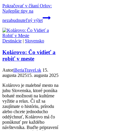
Pokračovať v čítaní
Orlov:
Najlepšie tipy na
nezabudnuteľný výlet
Destinácie
|
Slovensko
Kolárovo: Čo vidieť a
robiť v meste
Autor
iBeriaTravel.sk
15.
augusta 2025
15. augusta 2025
Kolárovo je malebné mesto na
juhu Slovenska, ktoré ponúka
bohaté možnosti na kultúrne
vyžitie a relax. Či už sa
zaujímate o históriu, prírodu
alebo chcete jednoducho
oddýchnuť, Kolárovo má čo
ponúknuť pre každého
návštevníka. Buďte pripravení