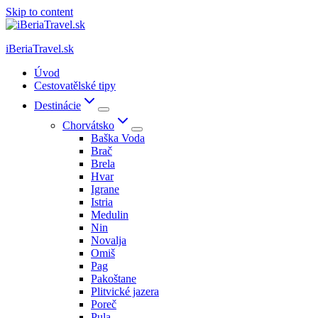
Skip to content
iBeriaTravel.sk
Úvod
Cestovatělské tipy
Destinácie
Chorvátsko
Baška Voda
Brač
Brela
Hvar
Igrane
Istria
Medulin
Nin
Novalja
Omiš
Pag
Pakoštane
Plitvické jazera
Poreč
Pula