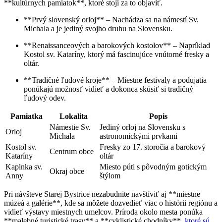
**kultúrnych pamiatok**, ktoré stojí za to objaviť.
**Prvý slovenský orloj** – Nachádza sa na námestí Sv.
Michala a je jediný svojho druhu na Slovensku.
**Renaissanceových a barokových kostolov** – Napríklad
Kostol sv. Kataríny, ktorý má fascinujúce vnútorné fresky a
oltár.
**Tradičné ľudové kroje** – Miestne festivaly a podujatia
ponúkajú možnosť vidieť a dokonca skúsiť si tradičný
ľudový odev.
Pamiatka
Lokalita
Popis
Námestie Sv.
Jediný orloj na Slovensku s
Orloj
Michala
astronomickými prvkami
Kostol sv.
Fresky zo 17. storočia a barokový
Centrum obce
Kataríny
oltár
Kaplnka sv.
Miesto púti s pôvodným gotickým
Okraj obce
Anny
štýlom
Pri návšteve Starej Bystrice nezabudnite navštíviť aj **miestne
múzeá a galérie**, kde sa môžete dozvedieť viac o histórii regiónu a
vidieť výstavy miestnych umelcov. Príroda okolo mesta ponúka
**malebné turistické trasy** a **cyklistické chodníky**,
ktoré sú