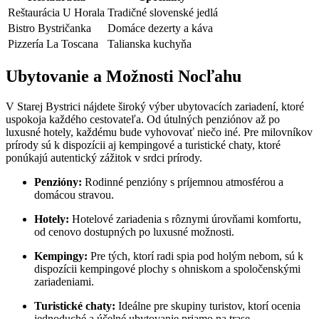
Reštaurácia U Horala
Tradičné slovenské jedlá
Bistro Bystričanka
Domáce dezerty a káva
Pizzería La Toscana
Talianska kuchyňa
Ubytovanie a Možnosti Nocľahu
V Starej Bystrici nájdete široký výber ubytovacích zariadení, ktoré
uspokoja každého cestovateľa. Od útulných penziónov až po
luxusné hotely, každému bude vyhovovať niečo iné. Pre milovníkov
prírody sú k dispozícii aj kempingové a turistické chaty, ktoré
ponúkajú autentický zážitok v srdci prírody.
Penzióny:
Rodinné penzióny s príjemnou atmosférou a
domácou stravou.
Hotely:
Hotelové zariadenia s rôznymi úrovňami komfortu,
od cenovo dostupných po luxusné možnosti.
Kempingy:
Pre tých, ktorí radi spia pod holým nebom, sú k
dispozícii kempingové plochy s ohniskom a spoločenskými
zariadeniami.
Turistické chaty:
Ideálne pre skupiny turistov, ktorí ocenia
jednoduché a účelné ubytovanie priamo na trase.