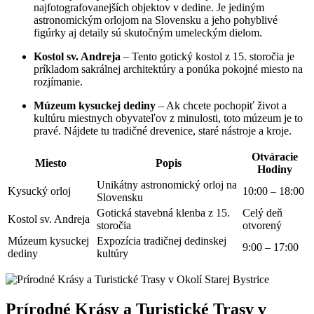
najfotografovanejších objektov v dedine. Je jediným
astronomickým orlojom na Slovensku a jeho pohyblivé
figúrky aj detaily sú skutočným umeleckým dielom.
Kostol sv. Andreja
– Tento gotický kostol z 15. storočia je
príkladom sakrálnej architektúry a ponúka pokojné miesto na
rozjímanie.
Múzeum kysuckej dediny
– Ak chcete pochopiť život a
kultúru miestnych obyvateľov z minulosti, toto múzeum je to
pravé. Nájdete tu tradičné drevenice, staré nástroje a kroje.
Otváracie
Miesto
Popis
Hodiny
Unikátny astronomický orloj na
Kysucký orloj
10:00 – 18:00
Slovensku
Gotická stavebná klenba z 15.
Celý deň
Kostol sv. Andreja
storočia
otvorený
Múzeum kysuckej
Expozícia tradičnej dedinskej
9:00 – 17:00
dediny
kultúry
Prírodné Krásy a Turistické Trasy v