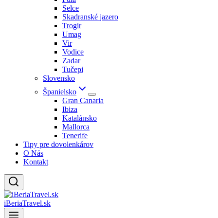
Selce
Skadranské jazero
Trogir
Umag
Vir
Vodice
Zadar
Tučepi
Slovensko
Španielsko
Gran Canaria
Ibiza
Katalánsko
Mallorca
Tenerife
Tipy pre dovolenkárov
O Nás
Kontakt
iBeriaTravel.sk