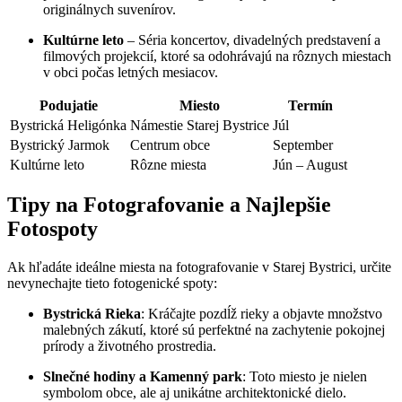
originálnych suvenírov.
Kultúrne leto
– Séria koncertov, divadelných predstavení a
filmových projekcií, ktoré sa odohrávajú na rôznych miestach
v obci počas letných mesiacov.
Podujatie
Miesto
Termín
Bystrická Heligónka
Námestie Starej Bystrice
Júl
Bystrický Jarmok
Centrum obce
September
Kultúrne leto
Rôzne miesta
Jún – August
Tipy na Fotografovanie a Najlepšie
Fotospoty
Ak hľadáte ideálne miesta na fotografovanie v Starej Bystrici, určite
nevynechajte tieto fotogenické spoty:
Bystrická Rieka
: Kráčajte pozdĺž rieky a objavte množstvo
malebných zákutí, ktoré sú perfektné na zachytenie pokojnej
prírody a životného prostredia.
Slnečné hodiny a Kamenný park
: Toto miesto je nielen
symbolom obce, ale aj unikátne architektonické dielo.