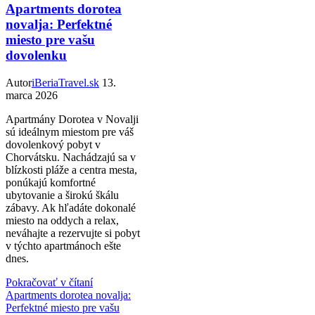
Apartments dorotea
novalja: Perfektné
miesto pre vašu
dovolenku
Autor
iBeriaTravel.sk
13.
marca 2026
Apartmány Dorotea v Novalji
sú ideálnym miestom pre váš
dovolenkový pobyt v
Chorvátsku. Nachádzajú sa v
blízkosti pláže a centra mesta,
ponúkajú komfortné
ubytovanie a širokú škálu
zábavy. Ak hľadáte dokonalé
miesto na oddych a relax,
neváhajte a rezervujte si pobyt
v týchto apartmánoch ešte
dnes.
Pokračovať v čítaní
Apartments dorotea novalja:
Perfektné miesto pre vašu