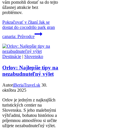
vám pomohli dostať sa do tejto
úžasnej atrakcie bez
problémov.
Pokračovať v čítaní
Jak se
dostat do cocodrilo park gran
canaria: Průvodce
Destinácie
|
Slovensko
Orlov: Najlepšie tipy na
nezabudnuteľný výlet
Autor
iBeriaTravel.sk
30.
októbra 2025
Orlov je jedným z najkrajších
turistických centier na
Slovensku. S jeho malebnými
výhľadmi, bohatou históriou a
príjemnou atmosférou si určite
užijete nezabudnuteľný výlet.