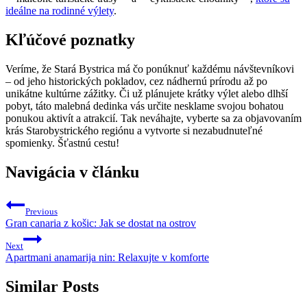
ideálne na rodinné výlety
.
Kľúčové poznatky
Veríme, že Stará Bystrica má čo ponúknuť každému návštevníkovi
– od jeho historických pokladov, cez nádhernú prírodu až po
unikátne kultúrne zážitky. Či už plánujete krátky výlet alebo dlhší
pobyt, táto malebná dedinka vás určite nesklame svojou bohatou
ponukou aktivít a atrakcií. Tak neváhajte, vyberte sa za objavovaním
krás Starobystrického regiónu a vytvorte si nezabudnuteľné
spomienky. Šťastnú cestu!
Navigácia v článku
Previous
Gran canaria z košic: Jak se dostat na ostrov
Next
Apartmani anamarija nin: Relaxujte v komforte
Similar Posts