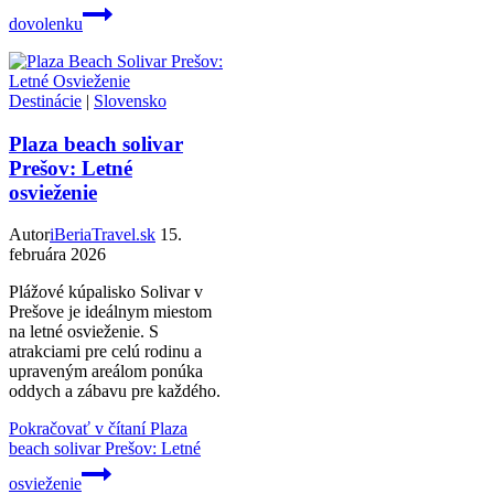
dovolenku
Destinácie
|
Slovensko
Plaza beach solivar
Prešov: Letné
osvieženie
Autor
iBeriaTravel.sk
15.
februára 2026
Plážové kúpalisko Solivar v
Prešove je ideálnym miestom
na letné osvieženie. S
atrakciami pre celú rodinu a
upraveným areálom ponúka
oddych a zábavu pre každého.
Pokračovať v čítaní
Plaza
beach solivar Prešov: Letné
osvieženie