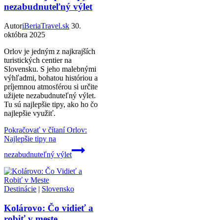
nezabudnuteľný výlet
Autor
iBeriaTravel.sk
30.
októbra 2025
Orlov je jedným z najkrajších
turistických centier na
Slovensku. S jeho malebnými
výhľadmi, bohatou históriou a
príjemnou atmosférou si určite
užijete nezabudnuteľný výlet.
Tu sú najlepšie tipy, ako ho čo
najlepšie využiť.
Pokračovať v čítaní
Orlov:
Najlepšie tipy na
nezabudnuteľný výlet
Destinácie
|
Slovensko
Kolárovo: Čo vidieť a
robiť v meste