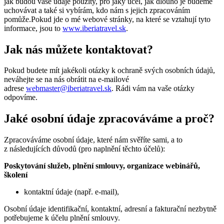
jak budou vaše údaje použity, pro jaký účel, jak dlouho je budeme
uchovávat a také si vybírám, kdo nám s jejich zpracováním
pomůže.Pokud jde o mé webové stránky, na které se vztahují tyto
informace, jsou to
www.iberiatravel.sk
.
Jak nás můžete kontaktovat?
Pokud budete mít jakékoli otázky k ochraně svých osobních údajů,
neváhejte se na nás obrátit na e-mailové
adrese
webmaster@iberiatravel.sk
. Rádi vám na vaše otázky
odpovíme.
Jaké osobní údaje zpracováváme a proč?
Zpracováváme osobní údaje, které nám svěříte sami, a to
z následujících důvodů (pro naplnění těchto účelů):
Poskytování služeb, plnění smlouvy, organizace webinářů,
školení
kontaktní údaje (např. e-mail),
Osobní údaje identifikační, kontaktní, adresní a fakturační nezbytně
potřebujeme k účelu plnění smlouvy.