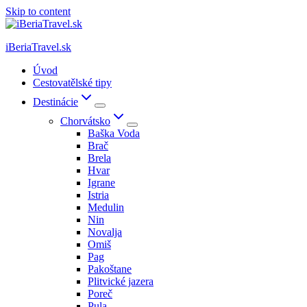
Skip to content
iBeriaTravel.sk
Úvod
Cestovatělské tipy
Destinácie
Chorvátsko
Baška Voda
Brač
Brela
Hvar
Igrane
Istria
Medulin
Nin
Novalja
Omiš
Pag
Pakoštane
Plitvické jazera
Poreč
Pula