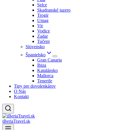
Selce
Skadranské jazero
Trogir
Umag
Vir
Vodice
Zadar
Tučepi
Slovensko
Španielsko
Gran Canaria
Ibiza
Katalánsko
Mallorca
Tenerife
Tipy pre dovolenkárov
O Nás
Kontakt
iBeriaTravel.sk