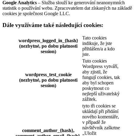
Google Analytics
– Služba slouží ke generování neanonymních
statistik o používání webu. Zpracovatelem dat získaných na základě
cookies je společnost Google LLC.
Dále využíváme také následující cookies:
Tato cookies
wordpress_logged_in_{hash}
indikuje, že jste
(nezbytné, po dobu platnosti
přihlášen/a a kdo
session)
jste.
Tuto cookies
Wordpress vytváří,
aby zjistil, že
wordpress_test_cookie
fungují cookies, tak
(nezbytné, po dobu platnosti
aby byl schopen
session)
poskytnout co
nejlepší uživatelský
zážitek.
tyto tři cookies se
ukládají při přidání
nového komentáře,
v případě že
návštěvník zaškrtne
comment_author_{hash},
„Uložit
comment_author_email_{hash},