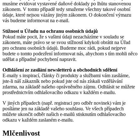
musíme evidovat vystavené daňové doklady po lhůtu stanovenou
zákonem. V tomto případě tedy smažeme všechny takové osobní
údaje, které nejsou vázány jiným zákonem. O dokončení výmazu
vás budeme informovat na e-mail.
Stížnost u Úřadu na ochranu osobních údajů
Pokud máte pocit, že s vašimi údaji nezacházíme v souladu se
zákonem, máte právo se se svou stížností kdykoli obrátit na Úřad
pro ochranu osobních údajů. Budeme moc rádi, pokud nejprve
budete o tomto podezření informovat nás, abychom s tím mohli něco
udělat a případné pochybení napravit.
Odhlášení ze zasílání newsletterů a obchodních sdělení
E-maily s inspirací, články či produkty a službami vám zasíláme,
jste-li náš zákazník nebo pokud jste od nás získali vzdělávání
zdarma, na základě našeho oprávněného zájmu. Odhlásit se můžete
prostřednictvím odhlašovacího odkazu v každém e-mailu.
V jiných případech (např. registraci pro odběr novinek) vám je
posíláme jen na základě vašeho souhlasu. Ve všech případech
můžete ukončit odběr našich e-mailů stisknutím odhlašovacího
odkazu v každém zaslaném e-mailu.
Mlčenlivost