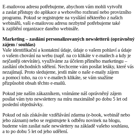
E-mailovou adresu potřebujeme, abychom vám mohli vytvořit
a zaslat přístupy do aplikace a webového rozhraní nebo provizního
programu. Pokud se registrujete na vysílání některého z našich
webinářů, vaši e-mailovou adresu nezbytně potřebujeme také
k zajištění organizace daného webináře.
Marketing – zasílání personalizovaných newsletterů (oprávněný
zájem / souhlas)
Vaše identifikační a kontaktní údaje, údaje o vašem pohlaví a údaje
o vašem chování na webu (např. na co klikáte v e-mailech a kdy je
nejčastěji otevíráte), využíváme za účelem přímého marketingu –
zasílání obchodních sdělení. Nechceme vám posílat letáky, které vás
nezajímají. Proto sledujeme, jestli máte o naše e-maily zájem
a pomocí toho, na co v e-mailech klikáte, se vám snažíme
přizpůsobit obsah těchto e-mailů.
Pokud jste naším zákazníkem, vnímáme náš oprávněný zájem
posílat vám tyto newslettery na míru maximálně po dobu 5 let od
poslední objednávky.
Pokud od nás získáváte vzdělávání zdarma (e-book, webinář nebo
jeho záznam) nebo se registrujete k odběru novinek na blogu,
budeme vám zasílat naše newslettery na základě vašeho souhlasu,
a to po dobu 5 let od jeho udělení.