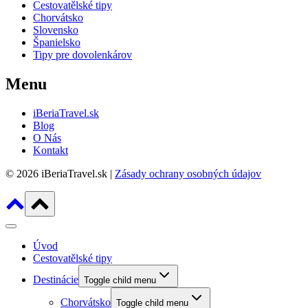
Cestovatělské tipy
Chorvátsko
Slovensko
Španielsko
Tipy pre dovolenkárov
Menu
iBeriaTravel.sk
Blog
O Nás
Kontakt
© 2026 iBeriaTravel.sk |
Zásady ochrany osobných údajov
Úvod
Cestovatělské tipy
Destinácie
Toggle child menu
Chorvátsko
Toggle child menu