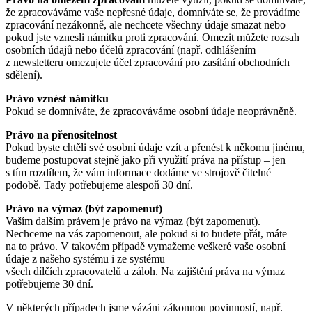
že zpracováváme vaše nepřesné údaje, domníváte se, že provádíme
zpracování nezákonně, ale nechcete všechny údaje smazat nebo
pokud jste vznesli námitku proti zpracování. Omezit můžete rozsah
osobních údajů nebo účelů zpracování (např. odhlášením
z newsletteru omezujete účel zpracování pro zasílání obchodních
sdělení).
Právo vznést námitku
Pokud se domníváte, že zpracováváme osobní údaje neoprávněně.
Právo na přenositelnost
Pokud byste chtěli své osobní údaje vzít a přenést k někomu jinému,
budeme postupovat stejně jako při využití práva na přístup – jen
s tím rozdílem, že vám informace dodáme ve strojově čitelné
podobě. Tady potřebujeme alespoň 30 dní.
Právo na výmaz (být zapomenut)
Vaším dalším právem je právo na výmaz (být zapomenut).
Nechceme na vás zapomenout, ale pokud si to budete přát, máte
na to právo. V takovém případě vymažeme veškeré vaše osobní
údaje z našeho systému i ze systému
všech dílčích zpracovatelů a záloh. Na zajištění práva na výmaz
potřebujeme 30 dní.
V některých případech jsme vázáni zákonnou povinností, např.