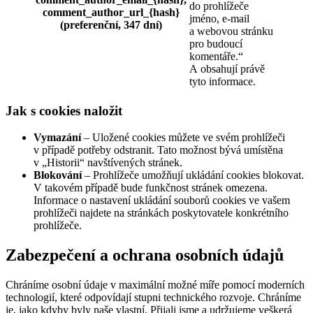
do prohlížeče
comment_author_url_{hash}
jméno, e-mail
(preferenční, 347 dní)
a webovou stránku
pro budoucí
komentáře.“
A obsahují právě
tyto informace.
Jak s cookies naložit
Vymazání
– Uložené cookies můžete ve svém prohlížeči
v případě potřeby odstranit. Tato možnost bývá umístěna
v „Historii“ navštívených stránek.
Blokování
– Prohlížeče umožňují ukládání cookies blokovat.
V takovém případě bude funkčnost stránek omezena.
Informace o nastavení ukládání souborů cookies ve vašem
prohlížeči najdete na stránkách poskytovatele konkrétního
prohlížeče.
Zabezpečení a ochrana osobních údajů
Chráníme osobní údaje v maximální možné míře pomocí moderních
technologií, které odpovídají stupni technického rozvoje. Chráníme
je, jako kdyby byly naše vlastní. Přijali jsme a udržujeme veškerá