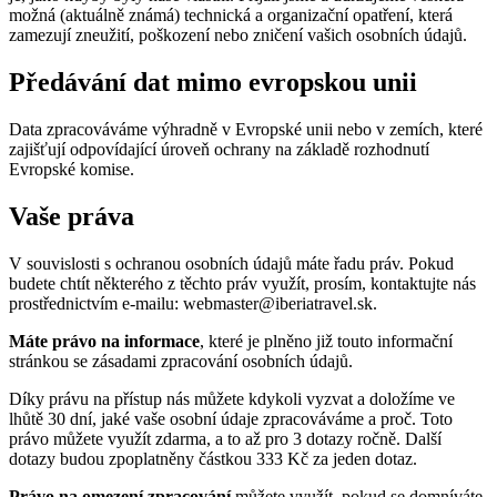
možná (aktuálně známá) technická a organizační opatření, která
zamezují zneužití, poškození nebo zničení vašich osobních údajů.
Předávání dat mimo evropskou unii
Data zpracováváme výhradně v Evropské unii nebo v zemích, které
zajišťují odpovídající úroveň ochrany na základě rozhodnutí
Evropské komise.
Vaše práva
V souvislosti s ochranou osobních údajů máte řadu práv. Pokud
budete chtít některého z těchto práv využít, prosím, kontaktujte nás
prostřednictvím e-mailu: webmaster@iberiatravel.sk.
Máte právo na informace
, které je plněno již touto informační
stránkou se zásadami zpracování osobních údajů.
Díky právu na přístup nás můžete kdykoli vyzvat a doložíme ve
lhůtě 30 dní, jaké vaše osobní údaje zpracováváme a proč. Toto
právo můžete využít zdarma, a to až pro 3 dotazy ročně. Další
dotazy budou zpoplatněny částkou 333 Kč za jeden dotaz.
Právo na omezení zpracování
můžete využít, pokud se domníváte,