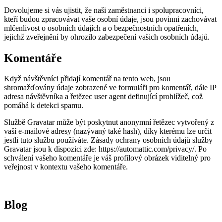
Dovolujeme si vás ujistit, že naši zaměstnanci i spolupracovníci,
kteří budou zpracovávat vaše osobní údaje, jsou povinni zachovávat
mlčenlivost o osobních údajích a o bezpečnostních opatřeních,
jejichž zveřejnění by ohrozilo zabezpečení vašich osobních údajů.
Komentáře
Když návštěvníci přidají komentář na tento web, jsou
shromažďovány údaje zobrazené ve formuláři pro komentář, dále IP
adresa návštěvníka a řetězec user agent definující prohlížeč, což
pomáhá k detekci spamu.
Službě Gravatar může být poskytnut anonymní řetězec vytvořený z
vaší e-mailové adresy (nazývaný také hash), díky kterému lze určit
jestli tuto službu používáte. Zásady ochrany osobních údajů služby
Gravatar jsou k dispozici zde: https://automattic.com/privacy/. Po
schválení vašeho komentáře je váš profilový obrázek viditelný pro
veřejnost v kontextu vašeho komentáře.
Blog