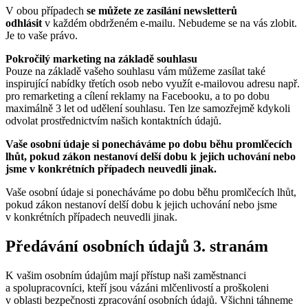
V obou případech
se můžete ze zasílání newsletterů
odhlásit
v každém obdrženém e-mailu. Nebudeme se na vás zlobit.
Je to vaše právo.
Pokročilý marketing na základě souhlasu
Pouze na základě vašeho souhlasu vám můžeme zasílat také
inspirující nabídky třetích osob nebo využít e-mailovou adresu např.
pro remarketing a cílení reklamy na Facebooku, a to po dobu
maximálně 3 let od udělení souhlasu. Ten lze samozřejmě kdykoli
odvolat prostřednictvím našich kontaktních údajů.
Vaše osobní údaje si ponecháváme po dobu běhu promlčecích
lhůt, pokud zákon nestanoví delší dobu k jejich uchování nebo
jsme v konkrétních případech neuvedli jinak.
Vaše osobní údaje si ponecháváme po dobu běhu promlčecích lhůt,
pokud zákon nestanoví delší dobu k jejich uchování nebo jsme
v konkrétních případech neuvedli jinak.
Předávání osobních údajů 3. stranám
K vašim osobním údajům mají přístup naši zaměstnanci
a spolupracovníci, kteří jsou vázáni mlčenlivostí a proškoleni
v oblasti bezpečnosti zpracování osobních údajů. Všichni táhneme