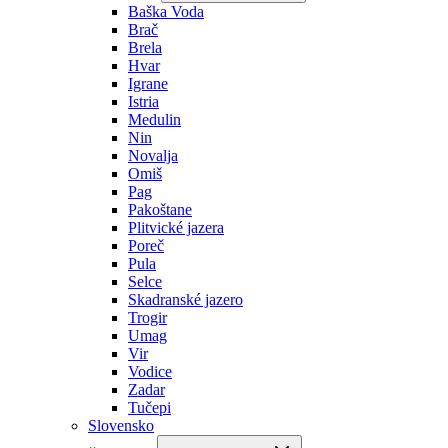
Baška Voda
Brač
Brela
Hvar
Igrane
Istria
Medulin
Nin
Novalja
Omiš
Pag
Pakoštane
Plitvické jazera
Poreč
Pula
Selce
Skadranské jazero
Trogir
Umag
Vir
Vodice
Zadar
Tučepi
Slovensko