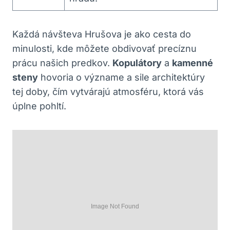
Každá návšteva ⁢Hrušova je ako cesta ⁣do
minulosti, kde môžete ⁤obdivovať precíznu
‌prácu našich⁤ predkov.
Kopulátory
a
kamenné
steny
hovoria o význame ⁢a⁤ sile architektúry
tej doby, čím vytvárajú atmosféru, ktorá vás
úplne pohltí.