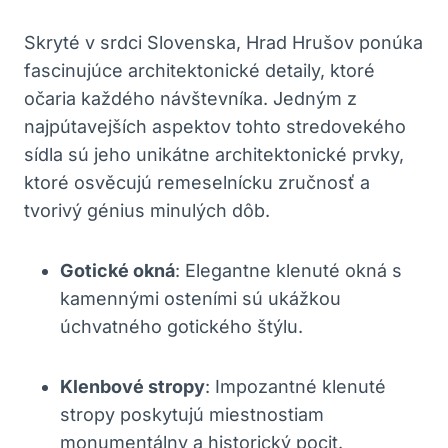
Skryté v srdci Slovenska,⁢ Hrad Hrušov​ ponúka‌
fascinujúce ​architektonické detaily, ktoré‍
očaria každého ⁤návštevníka. Jedným z
najpútavejších aspektov tohto stredovekého
sídla sú jeho unikátne​ architektonické ⁣prvky,
ktoré osvěcujú remeselnícku zručnosť a
tvorivý génius​ minulých dôb.
Gotické okná
: Elegantne klenuté⁣ okná‌ s
kamennými⁤ osteními sú ukážkou
úchvatného gotického​ štýlu.
Klenbové ‍stropy
: ‍Impozantné klenuté
stropy poskytujú miestnostiam
⁢monumentálny ⁤a historický pocit.