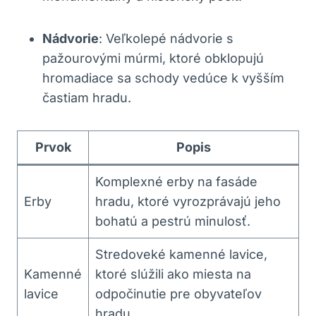
Nádvorie
: Veľkolepé‍ nádvorie s
pažourovými⁢ múrmi, ktoré⁤ obklopujú
hromadiace ⁣sa schody vedúce k vyšším ​
častiam hradu.
Prvok
Popis
Komplexné erby na fasáde
Erby
hradu, ktoré vyrozprávajú jeho
bohatú a pestrú minulosť.
Stredoveké kamenné lavice,‍
Kamenné
ktoré slúžili ‌ako miesta na
lavice
odpočinutie pre obyvateľov
⁣hradu.