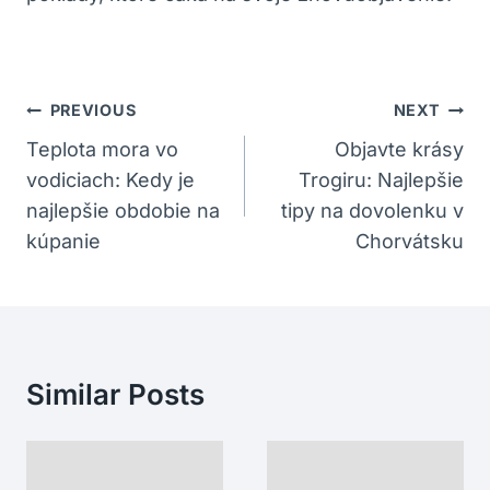
Navigácia
PREVIOUS
NEXT
V
Teplota mora vo
Objavte krásy
vodiciach: Kedy je
Trogiru: Najlepšie
Článku
najlepšie obdobie na
tipy na dovolenku v
kúpanie
Chorvátsku
Similar Posts