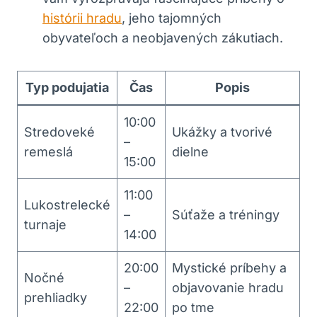
histórii hradu
, jeho tajomných
obyvateľoch a neobjavených zákutiach.
Typ podujatia
Čas
Popis
10:00‌
Stredoveké
Ukážky a ​tvorivé
–
remeslá
dielne
15:00
11:00
Lukostrelecké
–
Súťaže​ a tréningy
turnaje
14:00
20:00
Mystické príbehy a​
Nočné
–
objavovanie hradu
⁤prehliadky
⁣22:00
po tme