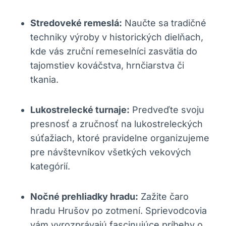
Stredoveké remeslá:
Naučte sa ‍tradičné
⁤techniky výroby v historických dielňach,
kde vás⁣ zruční remeselníci zasvätia do
tajomstiev kováčstva,‍ hrnčiarstva či
‌tkania.
Lukostrelecké turnaje:
Predveďte svoju
presnosť​ a zručnosť na ⁤lukostreleckých
súťažiach, ktoré ​pravidelne ‍organizujeme
pre návštevníkov všetkých vekových
kategórií.
Nočné prehliadky hradu:
Zažite čaro
hradu Hrušov po zotmení. Sprievodcovia‍
vám vyrozprávajú fascinujúce príbehy o