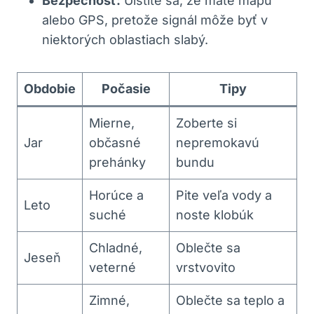
Bezpečnosť:
Uistite sa, že máte ⁢mapu
alebo ⁣GPS, pretože signál môže byť ‌v
niektorých​ oblastiach slabý.
Obdobie
Počasie
Tipy
Mierne,
Zoberte si
Jar
⁢občasné
nepremokavú
⁢prehánky
bundu
Horúce ‍a
Pite ⁤veľa vody a
Leto
suché
noste​ klobúk
Chladné,
Oblečte sa ​
Jeseň
‌veterné
vrstvovito
Zimné,
Oblečte sa teplo ‌a