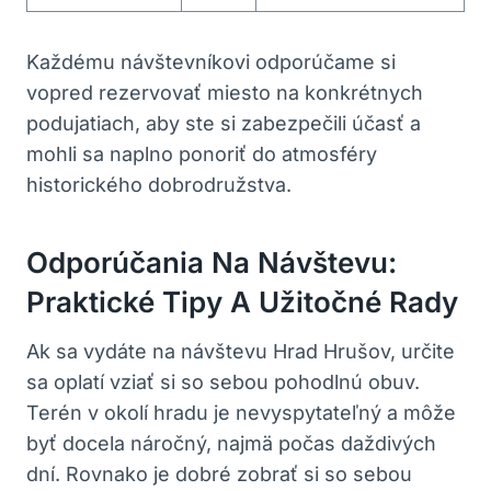
Každému⁤ návštevníkovi odporúčame si
vopred rezervovať miesto na konkrétnych
⁤podujatiach, aby ste⁣ si zabezpečili účasť a
⁢mohli sa naplno ponoriť do⁢ atmosféry
historického ⁣dobrodružstva.
Odporúčania Na Návštevu:
Praktické Tipy ‍a Užitočné Rady
Ak ‍sa vydáte na⁣ návštevu Hrad Hrušov, určite
⁢sa‌ oplatí vziať si so sebou pohodlnú obuv.
Terén v ⁢okolí hradu je nevyspytateľný a‌ môže
byť docela ​náročný,⁤ najmä počas daždivých
dní. Rovnako‌ je dobré zobrať si so sebou‌