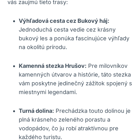
vás zaujmú‍ tieto trasy:
Výhľadová cesta ⁤cez Bukový ⁢háj:
Jednoduchá‌ cesta vedie ​cez krásny⁢
bukový les a ponúka fascinujúce výhľady
na⁣ okolitú prírodu.
Kamenná stezka ⁤Hrušov:
Pre milovníkov
kamenných útvarov a ⁤histórie, táto⁢ stezka
⁢vám poskytne jedinečný zážitok‍ spojený ‌s
miestnymi legendami.
Turná dolina:
​Prechádzka touto dolinou je
plná⁣ krásneho⁢ zeleného porastu a
vodopádov, čo ju robí atraktívnou‌ pre
každého turistu.