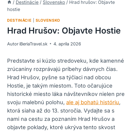
/
Destinácie
/
Slovensko
/
Hrad hrušov: Objavte
hostie
DESTINÁCIE
|
SLOVENSKO
Hrad Hrušov: Objavte Hostie
Autor
iBeriaTravel.sk
4. apríla 2026
Predstavte si kúzlo stredoveku, kde kamenné
zrúcaniny rozprávajú príbehy dávnych čias.
Hrad Hrušov, pyšne sa týčiaci nad obcou⁢
Hostie, ​je⁢ takým‍ miestom. Toto očarujúce
historické miesto láka návštevníkov⁣ nielen pre
svoju⁤ malebnú polohu,​
ale aj bohatú históriu
,
⁤ktorá siaha ⁢až do 13. storočia. Vydajte sa s
⁣nami ‌na cestu za poznaním Hrad Hrušov a
objavte‌ poklady, ktoré ukrýva ​tento skvost