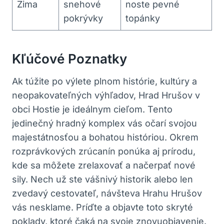
Zima
snehové
noste ‌pevné
pokrývky
topánky
Kľúčové Poznatky
Ak ⁢túžite po výlete plnom histórie,​ kultúry a
neopakovateľných⁢ výhľadov,‌ Hrad Hrušov v
obci ⁣Hostie je ideálnym cieľom. Tento
jedinečný⁤ hradný komplex vás očarí svojou
majestátnosťou ‌a ‍bohatou históriou. Okrem
rozprávkových zrúcanín ponúka aj prírodu,
kde sa môžete zrelaxovať a načerpať nové
sily.⁢ Nech už ste ‌vášnivý historik alebo⁤ len
zvedavý cestovateľ, návšteva Hrahu Hrušov
vás nesklame. Príďte a ⁢objavte toto skryté
poklady, ktoré čaká na svoje znovuobjavenie.