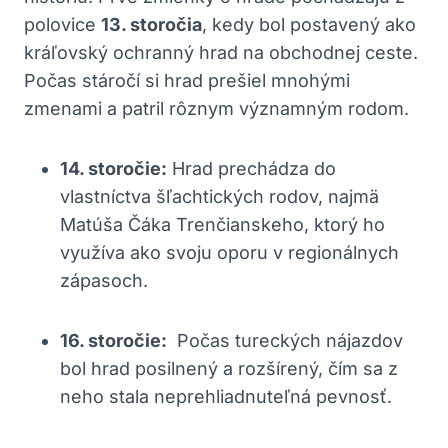
polovice
13. storočia
, kedy bol postavený ako ​
kráľovský ‍ochranný hrad na obchodnej ceste.
Počas stáročí⁢ si⁣ hrad⁣ prešiel mnohými
zmenami a ​patril rôznym‌ významným rodom.
14.⁢ storočie:
Hrad‍ prechádza do
vlastníctva šľachtických rodov, ‍najmä
Matúša⁢ Čáka ​Trenčianskeho, ktorý ho
‌využíva ako ⁣svoju⁣ oporu v regionálnych
zápasoch.
16. storočie:
‍ Počas tureckých nájazdov
⁤bol hrad‌ posilnený a rozšírený, čím sa ⁢z
neho ‍stala neprehliadnuteľná pevnosť.