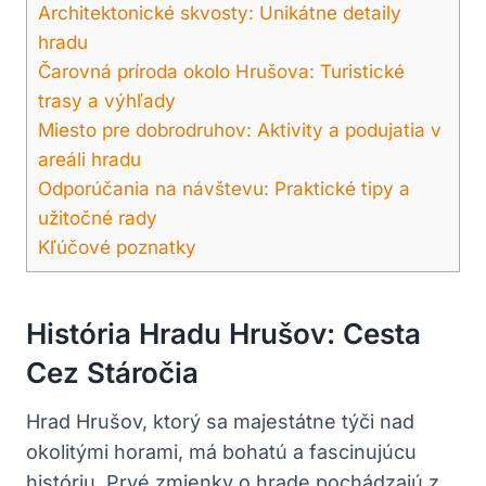
Architektonické ⁤skvosty: Unikátne‍ detaily
hradu
Čarovná príroda okolo Hrušova: ⁢Turistické
trasy a výhľady
Miesto pre dobrodruhov:⁣ Aktivity a podujatia v
areáli⁣ hradu
Odporúčania na návštevu: Praktické tipy ‍a
užitočné rady
Kľúčové poznatky
História Hradu ⁢Hrušov: Cesta
Cez Stáročia
Hrad Hrušov, ktorý⁤ sa majestátne týči ‌nad⁤
okolitými horami, má bohatú a fascinujúcu
históriu. Prvé zmienky o ⁢hrade​ pochádzajú z‍