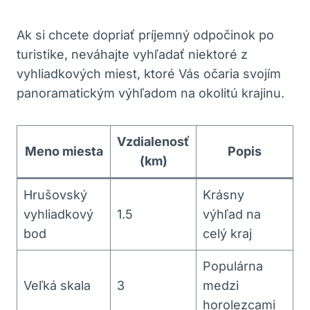
Ak⁢ si ‍chcete dopriať‍ príjemný odpočinok po
turistike, neváhajte ⁣vyhľadať⁣ niektoré z‍
vyhliadkových miest, ​ktoré ‍Vás očaria svojím
‌panoramatickým výhľadom⁤ na⁤ okolitú krajinu.
Vzdialenosť
Meno miesta
Popis
(km)
Hrušovský
Krásny
⁣vyhliadkový
1.5
výhľad na
bod
celý kraj
Populárna
Veľká‌ skala
3
medzi
horolezcami