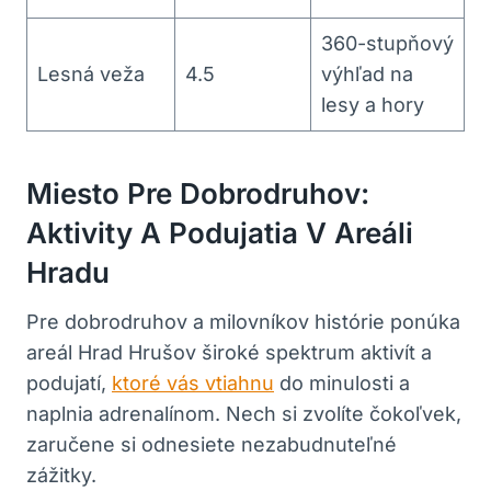
360-stupňový
Lesná veža
4.5
výhľad na
lesy a hory
Miesto Pre Dobrodruhov:⁣
Aktivity A Podujatia V Areáli⁣
Hradu
Pre dobrodruhov a‍ milovníkov ⁢histórie⁢ ponúka
areál Hrad Hrušov‍ široké spektrum aktivít a​
podujatí,
ktoré ⁤vás vtiahnu
do minulosti a
naplnia adrenalínom. ⁢Nech si‌ zvolíte čokoľvek,
zaručene si odnesiete nezabudnuteľné
⁢zážitky.