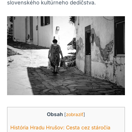
slovenského kultúrneho dedičstva.
Obsah
[
zobraziť
]
História Hradu ⁢Hrušov: Cesta cez stáročia