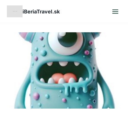
Skip
iBeriaTravel.sk
to
content