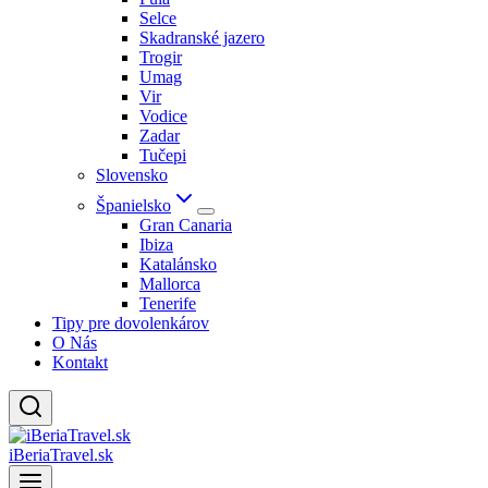
Selce
Skadranské jazero
Trogir
Umag
Vir
Vodice
Zadar
Tučepi
Slovensko
Španielsko
Gran Canaria
Ibiza
Katalánsko
Mallorca
Tenerife
Tipy pre dovolenkárov
O Nás
Kontakt
iBeriaTravel.sk