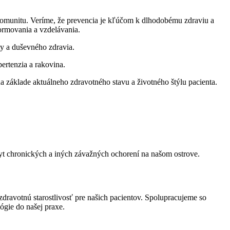
omunitu. Veríme, že prevencia je kľúčom k dlhodobému zdraviu a
ormovania a vzdelávania.
ty a duševného zdravia.
ertenzia a rakovina.
na základe aktuálneho zdravotného stavu a životného štýlu pacienta.
kyt chronických a iných závažných ochorení na našom ostrove.
zdravotnú starostlivosť pre našich pacientov. Spolupracujeme so
ógie do našej praxe.