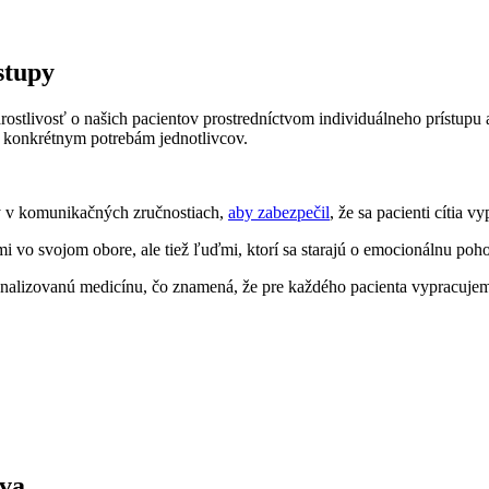
stupy
rostlivosť o našich pacientov prostredníctvom individuálneho prístupu
bu konkrétnym potrebám jednotlivcov.
ý v komunikačných zručnostiach,
aby zabezpečil
, že sa pacienti cítia v
mi vo svojom obore, ale tiež ľuďmi, ktorí sa starajú o emocionálnu poh
nalizovanú medicínu, čo znamená, že pre každého pacienta vypracujeme
va