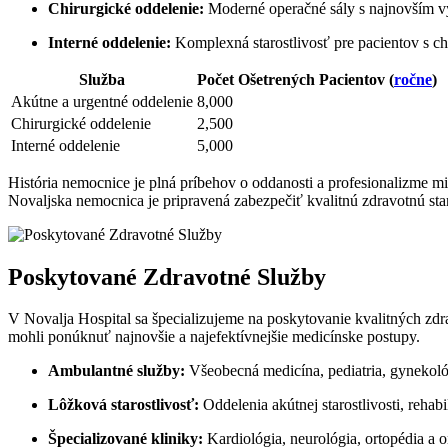
Chirurgické oddelenie:
Moderné operačné sály s najnovším 
Interné oddelenie:
Komplexná starostlivosť pre pacientov s c
Služba
Počet Ošetrených Pacientov (
ročne
)
Akútne a urgentné oddelenie
8,000
Chirurgické oddelenie
2,500
Interné oddelenie
5,000
História nemocnice je plná príbehov o oddanosti a profesionalizme mi
Novaljska nemocnica je pripravená zabezpečiť kvalitnú zdravotnú star
Poskytované Zdravotné Služby
V Novalja Hospital sa špecializujeme na poskytovanie kvalitných zdra
mohli ponúknuť najnovšie a najefektívnejšie medicínske postupy.
Ambulantné služby:
Všeobecná medicína, pediatria, gynekológ
Lôžková starostlivosť:
Oddelenia akútnej starostlivosti, rehabi
Špecializované kliniky:
Kardiológia, neurológia, ortopédia a o