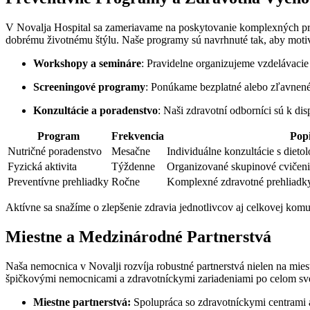
V Novalja Hospital sa zameriavame na poskytovanie komplexných pre
dobrému životnému štýlu. Naše programy sú navrhnuté tak, aby motiv
Workshopy a semináre
: Pravidelne organizujeme vzdelávacie 
Screeningové programy
: Ponúkame bezplatné alebo zľavnené 
Konzultácie a poradenstvo
: Naši zdravotní odborníci sú k di
Program
Frekvencia
Pop
Nutričné poradenstvo
Mesačne
Individuálne konzultácie s diet
Fyzická aktivita
Týždenne
Organizované skupinové cvičenia
Preventívne prehliadky
Ročne
Komplexné zdravotné prehliadky 
Aktívne sa snažíme o zlepšenie zdravia jednotlivcov aj celkovej kom
Miestne a Medzinárodné Partnerstvá
Naša nemocnica v Novalji rozvíja robustné partnerstvá nielen na mies
špičkovými nemocnicami a zdravotníckymi zariadeniami po celom svet
Miestne partnerstvá:
Spolupráca so zdravotníckymi centrami a