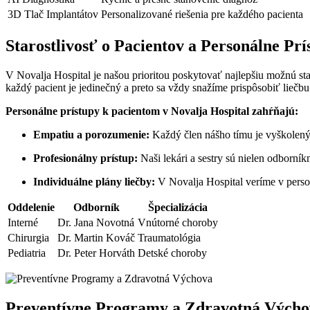
3D Tlač Implantátov
Personalizované riešenia pre každého pacienta
Starostlivosť o Pacientov a Personálne Prí
V Novalja Hospital je našou prioritou poskytovať najlepšiu možnú sta
každý pacient je jedinečný a preto sa vždy snažíme prispôsobiť lieč
Personálne prístupy k pacientom v Novalja Hospital zahŕňajú:
Empatiu a porozumenie:
Každý člen nášho tímu je vyškolen
Profesionálny prístup:
Naši lekári a sestry sú nielen odborník
Individuálne plány liečby:
V Novalja Hospital veríme v perso
Oddelenie
Odborník
Špecializácia
Interné
Dr. Jana Novotná
Vnútorné choroby
Chirurgia
Dr. Martin Kováč
Traumatológia
Pediatria
Dr. Peter Horváth
Detské choroby
Preventívne Programy a Zdravotná Výcho