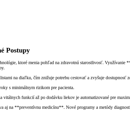
né Postupy
echnológie, ktoré menia pohľad na zdravotnú starostlivosť. Využívani
by.
tami na diaľku, čím znižuje potrebu cestovať a zvyšuje dostupnosť zdr
roky s minimálnym rizikom pre pacienta.
a vitálnych funkcií až po dodávku liekov je automatizované pre maximá
a aj na **preventívnu medicínu**. Nové programy a metódy diagnostiky