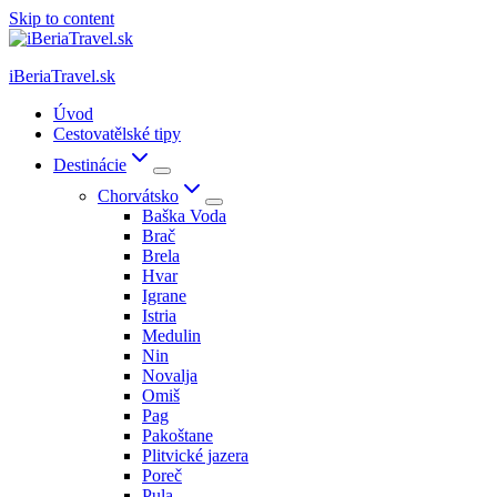
Skip to content
iBeriaTravel.sk
Úvod
Cestovatělské tipy
Destinácie
Chorvátsko
Baška Voda
Brač
Brela
Hvar
Igrane
Istria
Medulin
Nin
Novalja
Omiš
Pag
Pakoštane
Plitvické jazera
Poreč
Pula