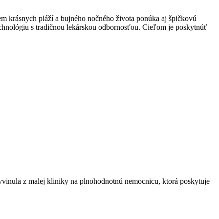
krem krásnych pláží a bujného nočného života ponúka aj špičkovú
echnológiu s tradičnou lekárskou odbornosťou. Cieľom je poskytnúť
vyvinula z malej kliniky na plnohodnotnú nemocnicu, ktorá poskytuje