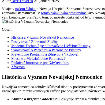
Autor
iBeriaTravel.sk
21. januára 2025
Vitajte v
našom článku
o Novalja Hospital: Zdravotná Starostlivosť n
zdravotnú starostlivosť. V
tomto článku vám predstavíme
, ako Noval
vám komplexný prehľad o tom, čo môžete očakávať od tejto výnimočne
Obsah
História a Význam Novaljskej Nemocnice
Poskytované Zdravotné Služby
Moderné Technológie a Inovatívne Liečebné Postupy
Starostlivosť o Pacientov a Personálne Prístupy
Preventívne Programy a Zdravotná Výchova
Miestne a Medzinárodné Partnerstvá
Praktické Informácie pre Návštevníkov
Záverom
História a Význam Novaljskej Nemocnice
Novaljska nemocnica zohráva kľúčovú úlohu v poskytovaniu zdravotnej 
široké spektrum zdravotníckych služieb pre obyvateľov aj návštevník
Akútne a urgentné oddelenie:
Poskytuje rýchlu a efektívnu zd