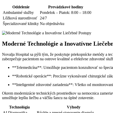
Oddelenie
Prevádzkové hodiny
Ambulantné služby
Pondelok – Piatok: 8:00 – 18:00
Lôžková starostlivosť
24/7
Špecializované kliniky
Na objednávku
Moderné Technológie a Inovatívne Liečeb
Novalja Hospital sa pýši tým, že poskytuje priekopnícke metódy a t
zabezpečuje pacientom na ostrove kvalitné a efektívne zdravotné služ
**Telemedicína**: Umožňuje pacientom konzultovať so špecialis
**Robotické operácie**: Precízne vykonávané chirurgické zák
**Inteligentné zdravotné zariadenia**: Všetko od monitorovani
Okrem modernizácie technických prostriedkov sa nemocnica zameriav
umožňuje lepšiu liečbu a väčšiu šancu na úplné zotavenie.
Technológia
Výhody
AI Diagnostika
Rýchle a presné stanovenie diagnóz