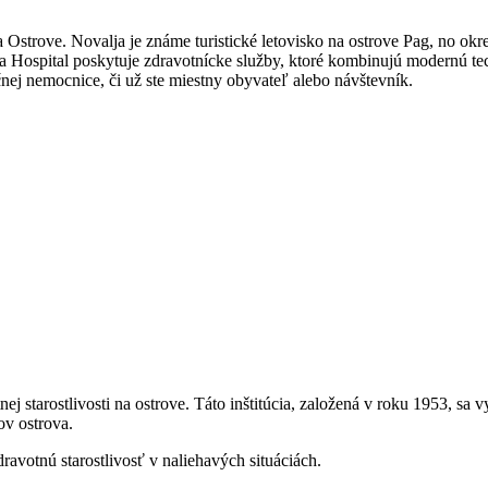
a Ostrove. Novalja je známe turistické letovisko na ostrove Pag, no o
ja Hospital poskytuje zdravotnícke služby, ktoré kombinujú modernú t
j nemocnice, či už ste miestny obyvateľ alebo návštevník.
starostlivosti na ostrove. Táto inštitúcia, založená v roku 1953, sa 
ov ostrova.
ravotnú starostlivosť v naliehavých situáciách.