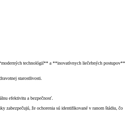
e **moderných technológií** a **inovatívnych liečebných postupov**
avotnej starostlivosti.
lnu efektivitu a bezpečnosť.
 zabezpečujú, že ochorenia sú identifikované v ranom štádiu, čo