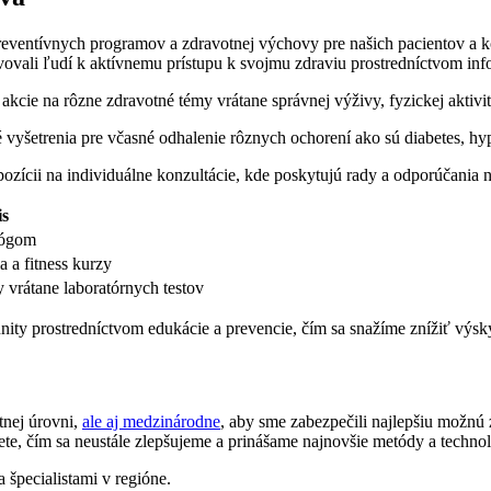
ventívnych programov a zdravotnej výchovy pre našich pacientov a k
ovali ľudí k aktívnemu prístupu k svojmu zdraviu prostredníctvom inf
akcie na rôzne zdravotné témy vrátane správnej výživy, fyzickej aktivi
vyšetrenia pre včasné odhalenie rôznych ochorení ako sú diabetes, hyp
spozícii na individuálne konzultácie, kde poskytujú rady a odporúčania 
is
ológom
 a fitness kurzy
vrátane laboratórnych testov
unity prostredníctvom edukácie a prevencie, čím sa snažíme znížiť výs
tnej úrovni,
ale aj medzinárodne
, aby sme zabezpečili najlepšiu možnú 
e, čím sa neustále zlepšujeme a prinášame najnovšie metódy a technol
 špecialistami v regióne.