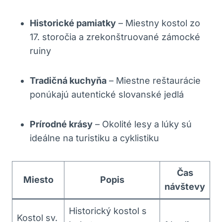
Historické ‌pamiatky
⁤– Miestny kostol zo
17. storočia ‌a zrekonštruované zámocké
‌ruiny
Tradičná kuchyňa
– Miestne reštaurácie
ponúkajú autentické⁤ slovanské jedlá
Prírodné krásy
– Okolité lesy a‌ lúky⁢ sú⁢
ideálne‍ na turistiku a ​cyklistiku
Čas
Miesto
Popis
návštevy
Historický kostol ⁢s
Kostol sv.