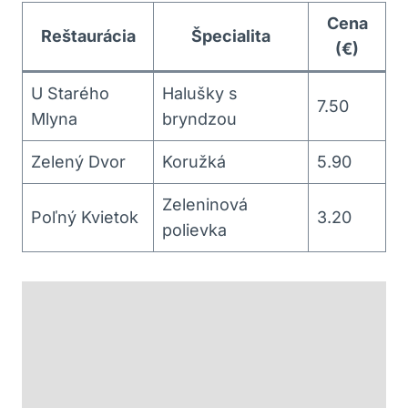
Cena
Reštaurácia
Špecialita
‌(€)
U Starého
Halušky s ​
7.50
Mlyna
bryndzou
Zelený ⁢Dvor
Koružká
5.90
Zeleninová
Poľný Kvietok
3.20
polievka