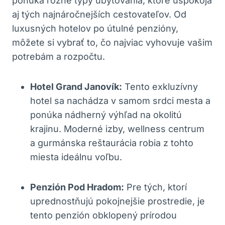
ponúka rôzne typy ubytovania, ktoré‍ uspokoja
aj tých‍ najnáročnejších‌ cestovateľov.​ Od
luxusných ⁤hotelov po útulné⁢ penzióny,
⁤môžete si vybrať to, čo najviac vyhovuje vašim‍
potrebám a rozpočtu.
Hotel‍ Grand Janovík:
Tento exkluzívny
hotel ⁣sa nachádza v samom srdci mesta a
ponúka⁣ nádherný výhľad na okolitú
‍krajinu.‍ Moderné izby, wellness ⁣centrum
a gurmánska reštaurácia robia z tohto
miesta⁤ ideálnu voľbu.
Penzión ⁢Pod Hradom:
Pre tých, ktorí
uprednostňujú pokojnejšie prostredie, ⁢je
‌tento penzión⁢ obklopený prírodou