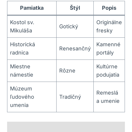
Pamiatka
Štýl
Popis
Kostol ​sv.
Originálne
Gotický
Mikuláša
fresky
Historická
Kamenné ​
Renesančný
radnica
portály
Miestne​
Kultúrne
Rôzne
námestie
podujatia
Múzeum
Remeslá
ľudového
Tradičný
a umenie
umenia