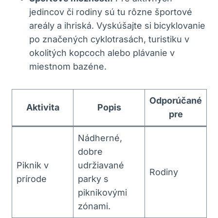
⁤jedincov či ‍rodiny sú tu⁣ rôzne ‌športové
areály a ⁢ihriská. Vyskúšajte si bicyklovanie⁣
po značených cyklotrasách, turistiku ⁢v
‍okolitých kopcoch alebo plávanie v⁤
miestnom ⁣bazéne.​
Odporúčané
Aktivita
Popis
pre
Nádherné,⁢
dobre
Piknik v
udržiavané‌
Rodiny
prírode
parky s
⁤piknikovými
zónami.