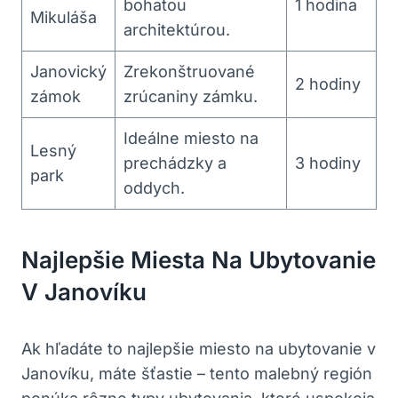
bohatou
1 hodina
Mikuláša
architektúrou.
Janovický
Zrekonštruované⁣
2 hodiny
‍zámok
zrúcaniny zámku.
Ideálne ⁢miesto na⁤
Lesný‌
prechádzky a
3 hodiny
park
oddych.
Najlepšie Miesta Na Ubytovanie
⁣v Janovíku
Ak ⁢hľadáte to najlepšie miesto ⁤na⁢ ubytovanie v
Janovíku, máte šťastie –⁣ tento malebný región