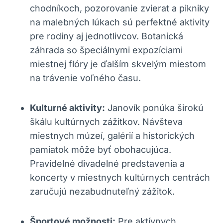
chodníkoch, pozorovanie⁣ zvierat a pikniky
na malebných lúkach sú perfektné aktivity
⁣pre rodiny aj jednotlivcov. Botanická
záhrada so špeciálnymi expozíciami
miestnej flóry je ďalším‌ skvelým miestom⁤
na​ trávenie voľného času.
Kulturné aktivity:
Janovík ponúka širokú
škálu⁣ kultúrnych ⁣zážitkov. Návšteva
miestnych múzeí, ⁣galérií a historických
pamiatok môže byť obohacujúca.
‍Pravidelné divadelné predstavenia a
koncerty v⁤ miestnych kultúrnych centrách
zaručujú ⁤nezabudnuteľný zážitok.
Športové‍ možnosti:
Pre⁣ aktívnych