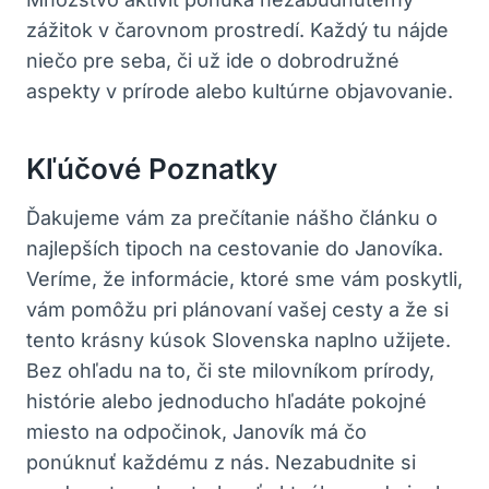
zážitok ‌v čarovnom prostredí. Každý‍ tu nájde
niečo⁤ pre ‌seba, či⁣ už‍ ide ‍o dobrodružné
aspekty v prírode alebo ⁢kultúrne objavovanie.
Kľúčové ‍poznatky
Ďakujeme vám ⁣za prečítanie ⁤nášho článku o
najlepších​ tipoch na cestovanie do Janovíka.
Veríme, ‌že informácie, ktoré sme ⁤vám‌ poskytli,
vám pomôžu‌ pri plánovaní⁤ vašej ⁤cesty⁣ a že si
tento ​krásny kúsok Slovenska naplno užijete.
Bez ohľadu‌ na to, či⁣ ste ⁤milovníkom prírody,
histórie alebo jednoducho‍ hľadáte pokojné
‍miesto ‌na​ odpočinok, Janovík má čo
ponúknuť každému z nás. Nezabudnite si