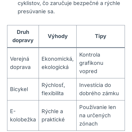
cyklistov, čo zaručuje bezpečné a rýchle
presúvanie sa.
Druh
Výhody
Tipy
dopravy
Kontrola
Verejná
Ekonomická,
grafikonu
doprava
ekologická
vopred
Rýchlosť,
Investícia do
Bicykel
⁣flexibilita
dobrého zámku
Používanie len
E-
Rýchle a
na určených
kolobežka
praktické
⁢zónach