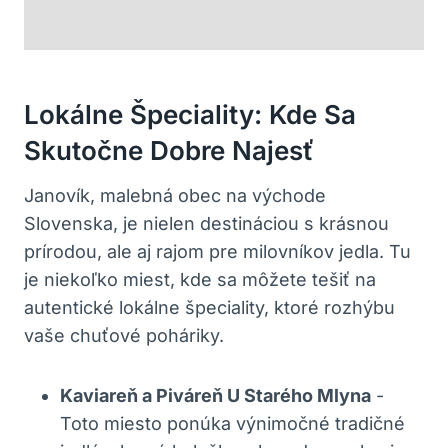
Lokálne Špeciality: Kde Sa
Skutočne Dobre Najesť
Janovík, malebná obec na​ východe
Slovenska,​ je ⁢nielen destináciou ⁣s ⁤krásnou
prírodou, ale ⁤aj rajom ‌pre ‍milovníkov ​jedla. Tu
je niekoľko miest, kde sa môžete⁢ tešiť na
autentické lokálne špeciality, ktoré rozhýbu‍
vaše chuťové ‌poháriky.
Kaviareň a⁢ Piváreň U Starého⁤ Mlyna
-⁢
Toto miesto⁢ ponúka výnimočné tradičné‍