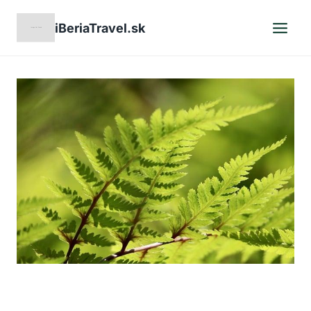
Skip
iBeriaTravel.sk
to
content