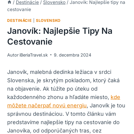
/
Destinácie
/
Slovensko
/
Janovík: Najlepšie tipy na
cestovanie
DESTINÁCIE
|
SLOVENSKO
Janovík: Najlepšie Tipy Na
Cestovanie
Autor
iBeriaTravel.sk
9. decembra 2024
Janovík, malebná dedinka ⁣ležiaca v srdci
‌Slovenska,‌ je skrytým pokladom, ktorý čaká
⁢na objavenie.‌ Ak‌ túžite po úteku od⁢
každodenného zhonu a‍ hľadáte miesto,
kde
môžete načerpať novú energiu
, Janovík je‌ tou‌
správnou destináciou.‌ V ⁢tomto článku ⁢vám
predstavíme najlepšie tipy na ⁢cestovanie ⁤do
Janovíka, od odporúčaných tras, ⁣cez