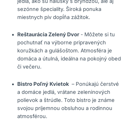
jedlá, ako ‍sú halušky s ⁣bryndzou, ale ​aj‍
sezónne špeciality.​ Široká ponuka
miestnych pív dopĺňa zážitok.
Reštaurácia Zelený Dvor
-‌ Môžete ‌si tu
pochutnať na ‍výborne pripravených
koružkách a gulášoštom.‌ Atmosféra je ​
domáca a útulná, ‍ideálna​ na pokojný obed​
či večeru.
Bistro⁣ Poľný Kvietok
⁤ – ‍Ponúkajú čerstvé
a ​domáce jedlá, vrátane zeleninových
polievok a štrúdle. Toto⁣ bistro je známe
svojou príjemnou obsluhou a rodinnou
atmosférou.