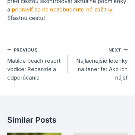
pred​ cestou skontrolovať aktuálne podmienky
a
pripraviť sa na nezabudnuteľné zážitky
.
Šťastnú cestu!
Navigácia
PREVIOUS
NEXT
V
Matilde beach resort
Najlacnejšie letenky
vodice: Recenzie a
na tenerife: Ako ich
Článku
odporúčania
nájsť
Similar Posts