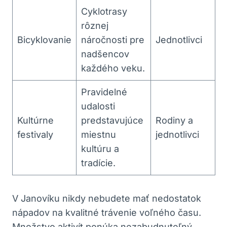
Cyklotrasy
rôznej
Bicyklovanie
náročnosti pre
Jednotlivci
​nadšencov
každého veku.
Pravidelné
udalosti
Kultúrne
‍predstavujúce
Rodiny a​
festivaly
miestnu
jednotlivci
kultúru ‌a⁢
tradície.
V Janovíku nikdy nebudete ⁤mať⁢ nedostatok
nápadov na kvalitné trávenie voľného času.
Množstvo aktivít ponúka nezabudnuteľný‍