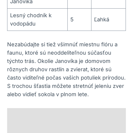
Janovíka
Lesný chodník k
5
Ľahká
vodopádu
Nezabúdajte si tiež ​všimnúť miestnu⁢ flóru a
faunu, ktoré sú neoddeliteľnou súčasťou
týchto trás. Okolie ‍Janovíka⁤ je domovom
rôznych⁤ druhov rastlín a zvierat,​ ktoré⁣ sú
často viditeľné​ počas vašich potuliek⁢ prírodou.
‍S trochou šťastia môžete stretnúť jeleniu⁣ zver​
alebo ⁢vidieť⁤ sokola v ​plnom ⁢lete.