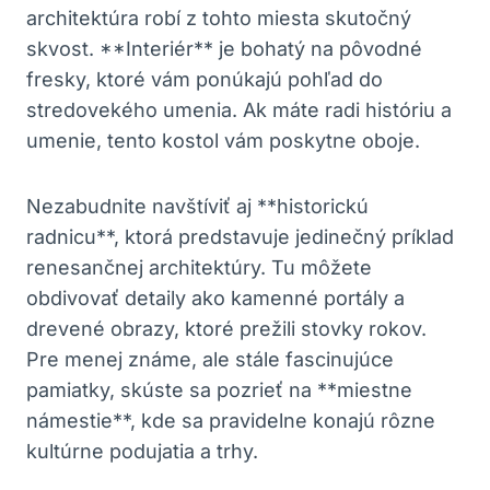
architektúra robí z tohto miesta skutočný
skvost. **Interiér** je bohatý na pôvodné
fresky, ‍ktoré⁢ vám ponúkajú pohľad do
stredovekého ⁣umenia. Ak ⁣máte radi ​históriu a
umenie, tento kostol vám poskytne ​oboje.
Nezabudnite navštíviť aj **historickú
radnicu**, ‌ktorá ‍predstavuje ​jedinečný príklad
renesančnej architektúry. Tu môžete
‌obdivovať detaily ako kamenné‍ portály a
drevené obrazy, ktoré prežili stovky rokov.
Pre menej známe, ale⁢ stále fascinujúce
pamiatky, skúste sa pozrieť na ‍**miestne​
námestie**, kde sa pravidelne konajú rôzne
kultúrne ‌podujatia a trhy. ‍