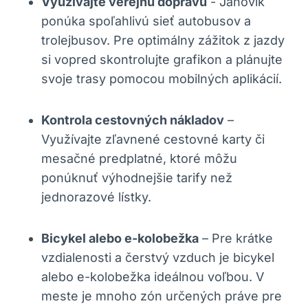
Využívajte verejnú ⁢dopravu
‍- Janovík
⁢ponúka ⁤spoľahlivú‍ sieť autobusov a⁤
trolejbusov. Pre optimálny zážitok z jazdy
si vopred⁤ skontrolujte grafikon​ a ⁣plánujte⁢
svoje trasy ⁤pomocou ‍mobilných ⁣aplikácií.
Kontrola cestovných nákladov
–
⁢Využívajte zľavnené cestovné karty‌ či
mesačné predplatné, ‌ktoré môžu
ponúknuť výhodnejšie ‌tarify než
jednorazové lístky.
Bicykel alebo⁣ e-kolobežka
– ‍Pre ‍krátke
vzdialenosti a‍ čerstvý ‍vzduch je bicykel
alebo e-kolobežka⁣ ideálnou voľbou. ​V
⁣meste je⁢ mnoho zón určených práve pre