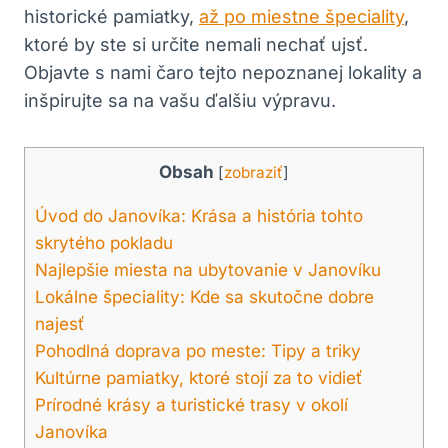
⁤historické pamiatky,⁢
až po miestne špeciality
,
ktoré by ste ​si​ určite nemali ‍nechať ujsť.
Objavte⁤ s ⁤nami čaro tejto ​nepoznanej lokality a
inšpirujte⁢ sa na vašu ďalšiu výpravu.
Obsah
[
zobraziť
]
Úvod do Janovíka:‌ Krása a ⁤história tohto
skrytého pokladu
Najlepšie miesta na ubytovanie ⁣v Janovíku
Lokálne špeciality: Kde sa skutočne dobre
najesť
Pohodlná doprava po‌ meste: Tipy a​ triky
Kultúrne pamiatky, ktoré stojí za‌ to ⁤vidieť
Prírodné ‌krásy⁣ a ⁢turistické trasy v okolí‌
Janovíka