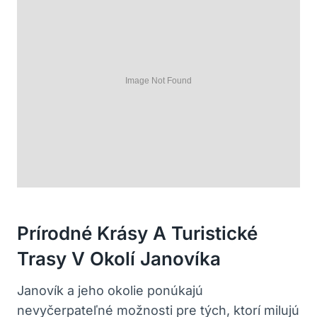
Prírodné ‌krásy⁣ A ⁢turistické
Trasy V Okolí‌ Janovíka
Janovík ​a⁢ jeho okolie ​ponúkajú
‌nevyčerpateľné možnosti pre tých,⁤ ktorí milujú