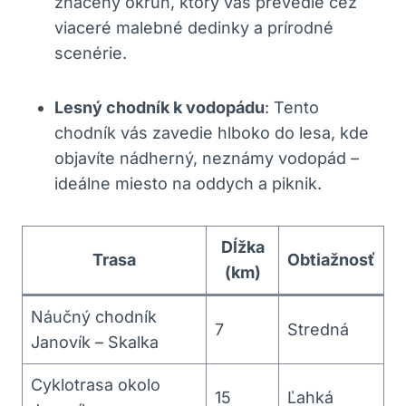
značený okruh, ⁣ktorý vás prevedie cez
viaceré malebné​ dedinky a prírodné
scenérie.
Lesný chodník ⁣k vodopádu
:⁣ Tento
chodník​ vás zavedie hlboko‍ do ⁤lesa,​ kde⁤
objavíte nádherný,⁣ neznámy‍ vodopád –
ideálne miesto ‌na oddych a piknik.
Dĺžka
Trasa
Obtiažnosť
(km)
Náučný ⁢chodník
7
Stredná
Janovík – Skalka
Cyklotrasa okolo
15
Ľahká