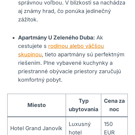
správnou voľbou. V blízkosti sa ⁣nachádza
‍aj ‌známy hrad, čo‍ ponúka jedinečný
⁢zážitok.
Apartmány ⁣U Zeleného Duba:
Ak
cestujete s
rodinou alebo ⁢väčšou‍
skupinou
,⁤ tieto apartmány sú ‌perfektným⁣
riešením.‌ Plne vybavené kuchynky a
priestranné ​obývacie priestory ​zaručujú
komfortný pobyt.
Typ
Cena‌ za
Miesto
ubytovania
noc
Luxusný
150
Hotel Grand Janovík
hotel
EUR