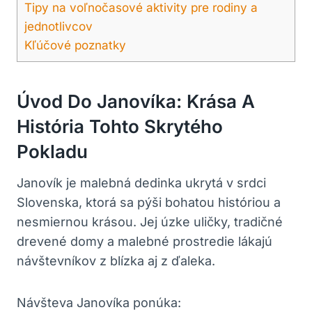
Tipy na voľnočasové⁣ aktivity pre rodiny a
jednotlivcov
Kľúčové ‍poznatky
Úvod Do Janovíka:‌ Krása A
⁤história Tohto Skrytého
Pokladu
Janovík‌ je malebná ⁣dedinka ukrytá v srdci⁣
Slovenska, ktorá⁢ sa pýši bohatou históriou a
nesmiernou krásou. ⁢Jej⁤ úzke ⁣uličky,‌ tradičné
drevené⁤ domy a ⁣malebné prostredie lákajú
návštevníkov z blízka⁢ aj z ďaleka.
Návšteva Janovíka​ ponúka: