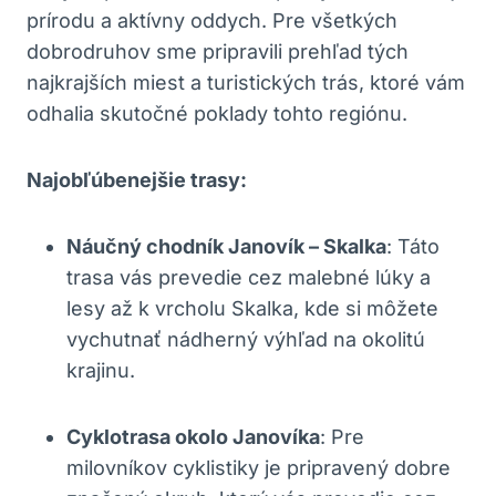
prírodu a aktívny⁤ oddych. Pre⁢ všetkých
dobrodruhov sme pripravili‌ prehľad tých⁤
najkrajších ⁣miest‌ a turistických⁤ trás,‌ ktoré ⁣vám
odhalia ⁣skutočné​ poklady tohto regiónu.
Najobľúbenejšie trasy:
Náučný chodník Janovík‌ – Skalka
: Táto
‌trasa vás prevedie ⁣cez malebné lúky⁣ a
lesy až k ⁤vrcholu Skalka, kde si môžete⁤
vychutnať nádherný výhľad na ⁣okolitú
krajinu.
Cyklotrasa okolo ​Janovíka
: Pre⁣
milovníkov ‍cyklistiky je pripravený⁣ dobre