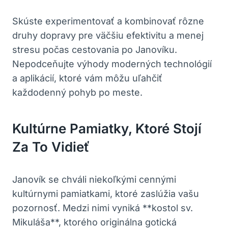
Skúste experimentovať a​ kombinovať rôzne⁢
druhy ⁤dopravy ⁤pre‍ väčšiu efektivitu a menej
stresu počas cestovania po Janovíku.
Nepodceňujte výhody moderných ‍technológií
a aplikácií,⁢ ktoré vám ​môžu uľahčiť
každodenný pohyb po meste.
Kultúrne Pamiatky, Ktoré Stojí
Za‌ To ⁤vidieť
Janovík ⁢se chváli ⁤niekoľkými⁤ cennými
kultúrnymi ​pamiatkami, ktoré zaslúžia vašu
pozornosť.​ Medzi nimi vyniká **kostol sv.
Mikuláša**, ktorého originálna​ gotická​