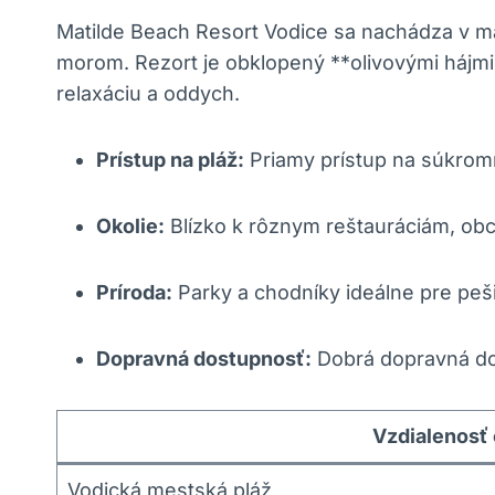
Matilde Beach Resort Vodice sa nachádza v m
morom. Rezort je obklopený **olivovými hájmi*
relaxáciu a oddych.
Prístup na pláž:
Priamy prístup na súkrom
Okolie:
Blízko k rôznym reštauráciám, o
Príroda:
Parky a chodníky ideálne pre pešie
Dopravná dostupnosť:
Dobrá dopravná do
Vzdialenosť
Vodická mestská pláž