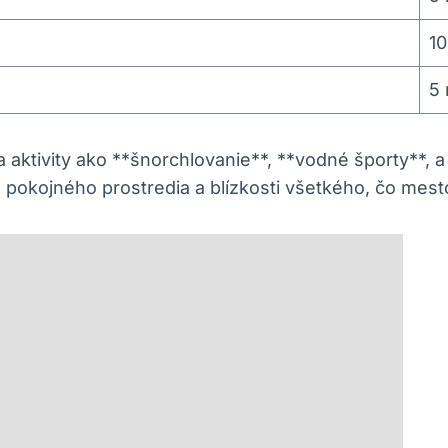
10
5 
aktivity ako **šnorchlovanie**, **vodné športy**, 
 pokojného prostredia a blízkosti všetkého, čo mes