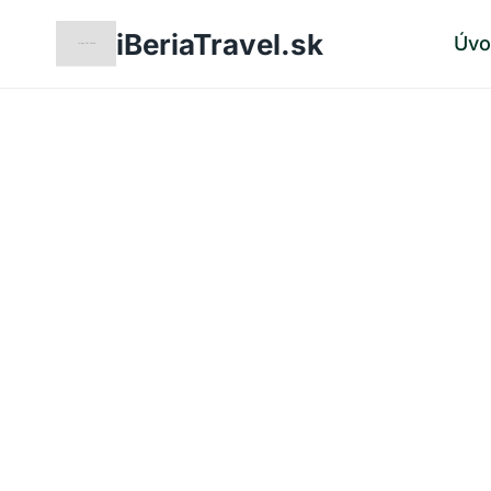
Skip
iBeriaTravel.sk
Úv
to
content