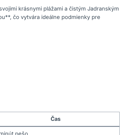
svojimi krásnymi plážami a čistým Jadranským
ou**, čo vytvára ideálne podmienky pre
Čas
minút pešo