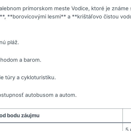
alebnom prímorskom meste Vodice, ktoré je známe 
*, **borovicovými lesmi** a **krištáľovo čistou vod
nú pláž.
bchodom a barom.
 túry a cykloturistiku.
stupnosť autobusom a autom.
 od bodu záujmu
5 