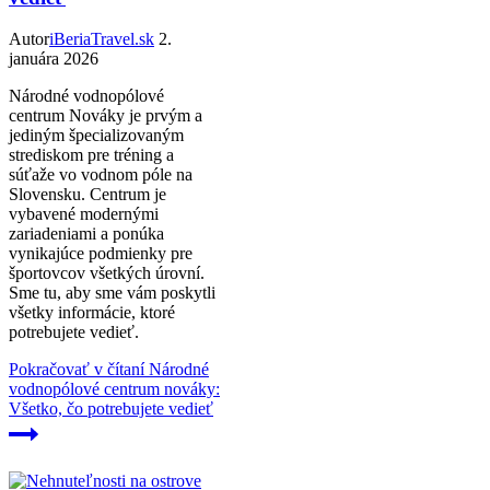
Autor
iBeriaTravel.sk
2.
januára 2026
Národné vodnopólové
centrum Nováky je prvým a
jediným špecializovaným
strediskom pre tréning a
súťaže vo vodnom póle na
Slovensku. Centrum je
vybavené modernými
zariadeniami a ponúka
vynikajúce podmienky pre
športovcov všetkých úrovní.
Sme tu, aby sme vám poskytli
všetky informácie, ktoré
potrebujete vedieť.
Pokračovať v čítaní
Národné
vodnopólové centrum nováky:
Všetko, čo potrebujete vedieť