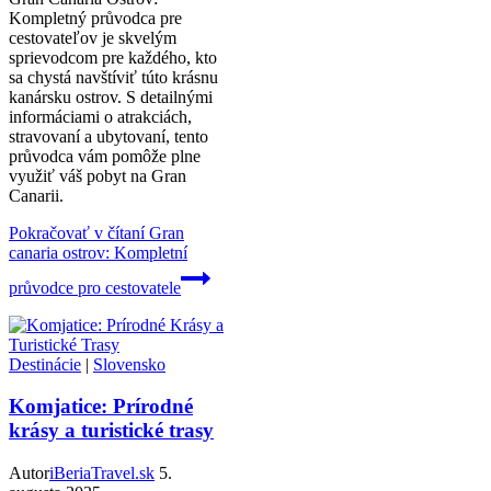
Kompletný průvodca pre
cestovateľov je skvelým
sprievodcom pre každého, kto
sa chystá navštíviť túto krásnu
kanársku ostrov. S detailnými
informáciami o atrakciách,
stravovaní a ubytovaní, tento
průvodca vám pomôže plne
využiť váš pobyt na Gran
Canarii.
Pokračovať v čítaní
Gran
canaria ostrov: Kompletní
průvodce pro cestovatele
Destinácie
|
Slovensko
Komjatice: Prírodné
krásy a turistické trasy
Autor
iBeriaTravel.sk
5.