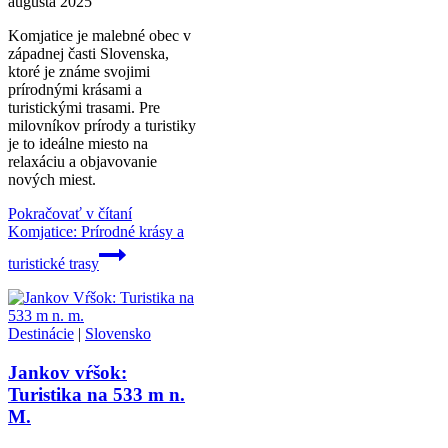
augusta 2025
Komjatice je malebné obec v
západnej časti Slovenska,
ktoré je známe svojimi
prírodnými krásami a
turistickými trasami. Pre
milovníkov prírody a turistiky
je to ideálne miesto na
relaxáciu a objavovanie
nových miest.
Pokračovať v čítaní
Komjatice: Prírodné krásy a
turistické trasy
Destinácie
|
Slovensko
Jankov vŕšok:
Turistika na 533 m n.
M.