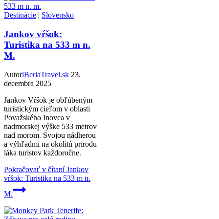
Destinácie
|
Slovensko
Jankov vŕšok:
Turistika na 533 m n.
M.
Autor
iBeriaTravel.sk
23.
decembra 2025
Jankov Vŕšok je obľúbeným
turistickým cieľom v oblasti
Považského Inovca v
nadmorskej výške 533 metrov
nad morom. Svojou nádherou
a výhľadmi na okolitú prírodu
láka turistov každoročne.
Pokračovať v čítaní
Jankov
vŕšok: Turistika na 533 m n.
M.