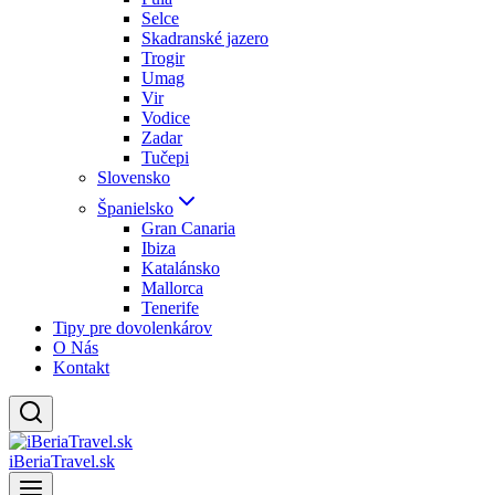
Selce
Skadranské jazero
Trogir
Umag
Vir
Vodice
Zadar
Tučepi
Slovensko
Španielsko
Gran Canaria
Ibiza
Katalánsko
Mallorca
Tenerife
Tipy pre dovolenkárov
O Nás
Kontakt
iBeriaTravel.sk