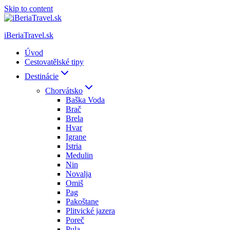
Skip to content
iBeriaTravel.sk
Úvod
Cestovatělské tipy
Destinácie
Chorvátsko
Baška Voda
Brač
Brela
Hvar
Igrane
Istria
Medulin
Nin
Novalja
Omiš
Pag
Pakoštane
Plitvické jazera
Poreč
Pula