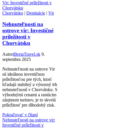
Chorvátsko
|
Destinácie
|
Vir
Nehnuteľnosti na
ostrove vir: Investičné
príležitosti v
Chorvátsku
Autor
iBeriaTravel.sk
9.
septembra 2025
Nehnuteľnosti na ostrove Vir
sú ideálnou investičnou
príležitosťou pre tých, ktorí
hľadajú stabilný a výnosný trh
nehnuteľností v Chorvátsku. S
výhodnými cenami a rastúcim
záujmom turistov, je to skvelá
príležitosť pre dlhodobý zisk.
Pokračovať v čítaní
Nehnuteľnosti na ostrove vir:
Investičné príležitosti v