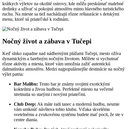
krátkych výletov na okolité ostrovy, kde môžu preskúmať malebné
dedinky a užívať si pokojnú atmosféru mimo hlavného turistického
ruchu. Na mieste sa tiež nachádzajú rôzne reštaurácie s detskými
menu, ktoré sú priateľské k rodinám.
Nočný život a zábava v Tučepi
Keď slnko zapadne nad nádhernými plážami Tučepi, mesto ožíva
dynamickým a farebným nočným životom. Môžete si vychutnať
rôzne aktivity a miesta, ktoré vám umožnia zažiť autentickú
dalmatínsku atmosféru. Medzi najpopulárnejšie destinácie na nočný
výlet patria:
Bar Malibu:
Tento bar je známy svojimi exotickými
kokteilmi a živou hudbou. Perfektné miesto na večerné
stretnutia so starými i novými priateľmi.
Club Deep:
Ak máte radi tanec a modernú hudbu, nesmie
vám uniknúť návšteva tohto klubu. Vďaka skvelému
svetelnému a zvukovému systému budete mať pocit, že ste v
centre diania.