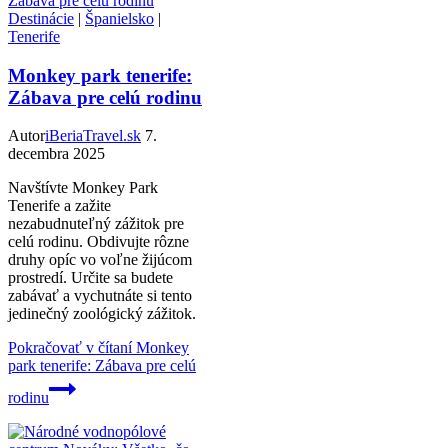
Destinácie
|
Španielsko
|
Tenerife
Monkey park tenerife:
Zábava pre celú rodinu
Autor
iBeriaTravel.sk
7.
decembra 2025
Navštívte Monkey Park
Tenerife a zažite
nezabudnuteľný zážitok pre
celú rodinu. Obdivujte rôzne
druhy opíc vo voľne žijúcom
prostredí. Určite sa budete
zabávať a vychutnáte si tento
jedinečný zoológický zážitok.
Pokračovať v čítaní
Monkey
park tenerife: Zábava pre celú
rodinu