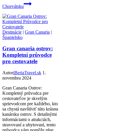
Chorvátsku
Destinácie
|
Gran Canaria
|
Španielsko
Gran canaria ostrov:
Kompletní průvodce
pro cestovatele
Autor
iBeriaTravel.sk
1.
novembra 2024
Gran Canaria Ostrov:
Kompletný průvodca pre
cestovateľov je skvelým
sprievodcom pre každého, kto
sa chystá navštíviť túto krásnu
kanársku ostrov. S detailnými
informáciami o atrakciách,
stravovaní a ubytovaní, tento
průvodca vám pomôže plne