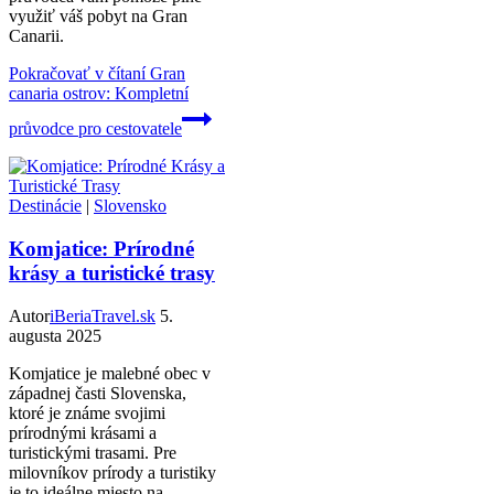
využiť váš pobyt na Gran
Canarii.
Pokračovať v čítaní
Gran
canaria ostrov: Kompletní
průvodce pro cestovatele
Destinácie
|
Slovensko
Komjatice: Prírodné
krásy a turistické trasy
Autor
iBeriaTravel.sk
5.
augusta 2025
Komjatice je malebné obec v
západnej časti Slovenska,
ktoré je známe svojimi
prírodnými krásami a
turistickými trasami. Pre
milovníkov prírody a turistiky
je to ideálne miesto na