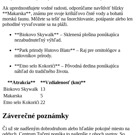
Ak uprednostňujete vodné radosti, odporúčame navštíviť blízky
**Makarska**, známu pre svoje krištáľovo čisté vody a bohatú
morskú faunu. Môžete sa tešiť na šnorchlovanie, potápanie alebo len
pohodlné vyvaľovanie sa na pláži.
**Biokovo Skywalk** – Sklenená plošina ponúkajúca
nezabudnuteľný výhľad.
**Park prirody Hutovo Blato** – Raj pre ornitológov a
milovníkov prírody.
**Etno selo Kokorići** – Pôvodná dedina ponúkajúca
náhľad do tradičného života.
**Atrakcia**
**Vzdialenosť (km)**
Biokovo Skywalk
13
Makarska
5
Etno selo Kokorići
22
Záverečné poznámky
Či už ste nadšeným dobrodruhom alebo hľadáte pokojné miesto na
oddych, Centrum Tučepi ponúka to najlepšie z oboch svetov. So