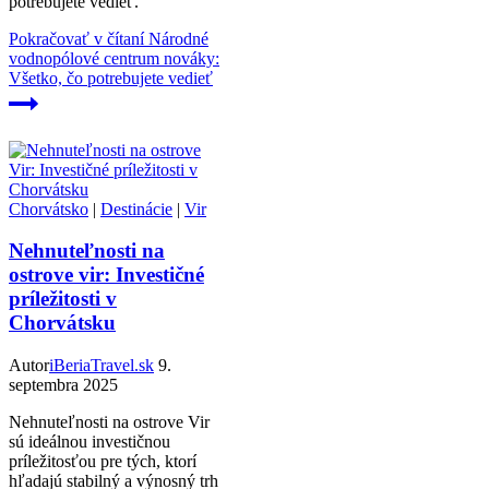
potrebujete vedieť.
Pokračovať v čítaní
Národné
vodnopólové centrum nováky:
Všetko, čo potrebujete vedieť
Chorvátsko
|
Destinácie
|
Vir
Nehnuteľnosti na
ostrove vir: Investičné
príležitosti v
Chorvátsku
Autor
iBeriaTravel.sk
9.
septembra 2025
Nehnuteľnosti na ostrove Vir
sú ideálnou investičnou
príležitosťou pre tých, ktorí
hľadajú stabilný a výnosný trh