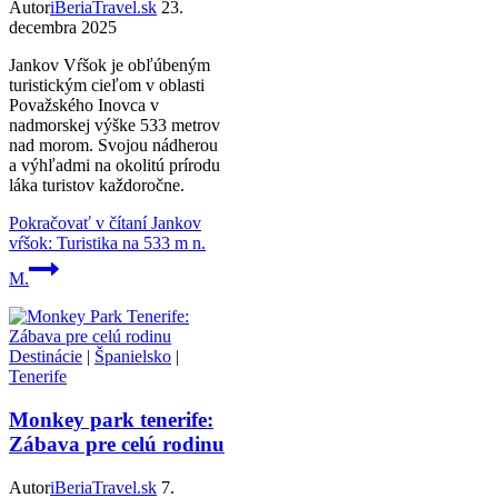
Autor
iBeriaTravel.sk
23.
decembra 2025
Jankov Vŕšok je obľúbeným
turistickým cieľom v oblasti
Považského Inovca v
nadmorskej výške 533 metrov
nad morom. Svojou nádherou
a výhľadmi na okolitú prírodu
láka turistov každoročne.
Pokračovať v čítaní
Jankov
vŕšok: Turistika na 533 m n.
M.
Destinácie
|
Španielsko
|
Tenerife
Monkey park tenerife:
Zábava pre celú rodinu
Autor
iBeriaTravel.sk
7.