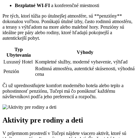
Bezplatné WI-FI
a konferenčné miestnosti
Pre tých, ktorí túžia po útulnejšej atmosfére, sú **penzióny**
dokonalou voľbou. Ponúkajú útulné izby, často rodinnú atmosféru,
a terasy s výhľadom na more alebo malebné hory. Penzióny sú
ideálne pre páry alebo rodiny, ktoré hľadajú pokojnejší a
autentickejší pobyt.
Typ
Výhody
Ubytovania
Luxusný Hotel
Kompletné služby, moderné vybavenie, výhľad
Rodinná atmosféra, autentické skúsenosti, výhodná
Penzión
cena
Či už uprednostňujete komfort moderného hotela alebo teplo a
pohostinnosť penziónu, Tučepi má čo ponúknuť každému
návštevníkovi podľa jeho preferencií a rozpočtu.
Aktivity pre rodiny a deti
V príjemnom prostredí v Tučepi nájdete viacero aktivít, ktoré sú