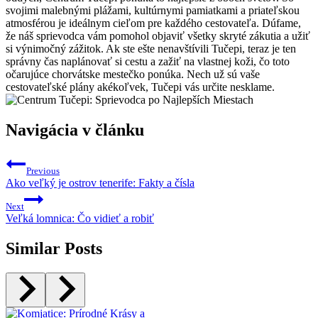
svojimi malebnými plážami, kultúrnymi pamiatkami a priateľskou
atmosférou je ideálnym cieľom pre každého cestovateľa. Dúfame,
že náš sprievodca vám pomohol objaviť všetky skryté zákutia a užiť
si výnimočný zážitok. Ak ste ešte nenavštívili Tučepi, teraz je ten
správny čas naplánovať si cestu a zažiť na vlastnej koži, čo toto
očarujúce chorvátske mestečko ponúka. Nech už sú vaše
cestovateľské plány akékoľvek, Tučepi vás určite nesklame.
Navigácia v článku
Previous
Ako veľký je ostrov tenerife: Fakty a čísla
Next
Veľká lomnica: Čo vidieť a robiť
Similar Posts