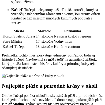
spôsobu života.
Kaštieľ Tučepi
– elegantný kaštieľ z 18. storočia, ktorý sa
vyznačuje nádhernými záhradami a vonkajšou architektúrou.
Kaštieľ je tiež miestom mnohých kultúrnych podujatí a
výstav.
Miesto
Storočie
Poznámka
Kostol Svätého Juraja
14. storočie
Najstarší kostol v regióne
Staré Mlinice
17. storočie
Vodný mlyn
Kaštieľ Tučepi
18. storočie
Kultúrne centrum
Prehliadka týchto miest poskytuje jedinečný pohľad do bohatej
histórie Tučepi. Návštevníci sa môžu tešiť na autentický zážitok,
ktorý prináša kombináciu histórie, kultúry a prírodnej krásy tejto
očarujúcej destinácie.
Najlepšie pláže a prírodné krásy v okolí
Okolie Tučepi ponúka niekoľko skvostných pláží a prírodných krás,
ktoré jednoducho musíte navštíviť. Jednou z najpopulárnejších pláží
je
pláž Slatina
, známa svojimi bielymi oblázkovými brehmi a