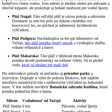
krištáľovo čistou vodou. Toto miesto je ideálne nielen pre plávanie a
slnečné kúpanie, ale poskytuje aj bohaté možnosti pre vodné športy.
Pláž Nugal:
Táto odľahlá pláž je oázou pokoja a súkromia.
Dostanete sa sem len pešo po úzkom chodníku cez
borovicový les, no príchod je odmenený dychberúcim
výhľadom.
Pláž Podgora:
Nachádzajúca sa len pár kilometrov od
Tučepi,
táto pláž ponúka jemný piesok
a vynikajúce služby,
vrátane reštaurácií a barov.
Pláž Makarska:
Táto pláž v blízkosti mesta Makarska
ponúka skvelé podmienky na rodinné výlety. Sú tu plytké
vody,
ktoré sú ideálne pre malé deti
.
Pre milovníkov prírody sú neďaleko aj
prírodné parky
a
rezervácie. Doprajte si výlet do pohoria Biokovo, kde nájdete
množstvo turistických trás s nádhernými výhľadmi na Jadranské
more. V lete môžete navštíviť
Botanickú záhradu Kotišina
, ktorá
ponúka jedinečnú flóru a faunu.
Miesto
Vzdialenosť od Tučepi
Aktivity
Pláž Slatina
0 km
Plávanie, vodné športy
Pláž Nugal
3 km
Turistika, plávanie