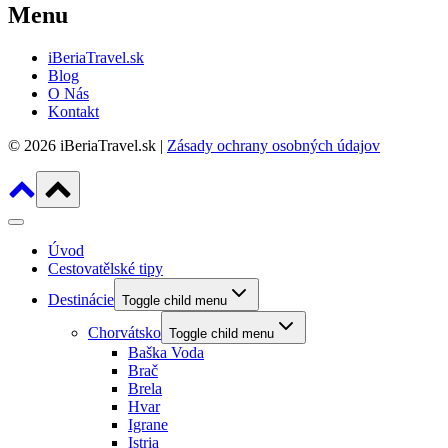
Menu
iBeriaTravel.sk
Blog
O Nás
Kontakt
© 2026 iBeriaTravel.sk |
Zásady ochrany osobných údajov
Úvod
Cestovatělské tipy
Destinácie
Toggle child menu
Chorvátsko
Toggle child menu
Baška Voda
Brač
Brela
Hvar
Igrane
Istria