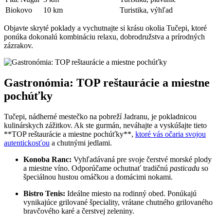
Biokovo
10 km
Turistika, výhľad
Objavte skryté poklady a vychutnajte si krásu okolia Tučepi, ktoré
ponúka dokonalú kombináciu relaxu, dobrodružstva a prírodných
zázrakov.
Gastronómia: TOP reštaurácie a miestne
pochúťky
Tučepi, nádherné mestečko na pobreží Jadranu, je pokladnicou
kulinárskych zážitkov. Ak ste gurmán, neváhajte a vyskúšajte tieto
**TOP reštaurácie a miestne pochúťky**,
ktoré vás očaria svojou
autentickosťou
a chutnými jedlami.
Konoba Ranc:
Vyhľadávaná pre svoje čerstvé morské plody
a miestne víno. Odporúčame ochutnať tradičnú
pasticadu
so
špeciálnou hustou omáčkou a domácimi nokami.
Bistro Tenis:
Ideálne miesto na rodinný obed. Ponúkajú
vynikajúce grilované špeciality, vrátane chutného grilovaného
bravčového karé a čerstvej zeleniny.