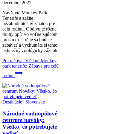
decembra 2025
Navštívte Monkey Park
Tenerife a zažite
nezabudnuteľný zážitok pre
celú rodinu. Obdivujte rôzne
druhy opíc vo voľne žijúcom
prostredí. Určite sa budete
zabávať a vychutnáte si tento
jedinečný zoológický zážitok.
Pokračovať v čítaní
Monkey
park tenerife: Zábava pre celú
rodinu
Destinácie
|
Slovensko
Národné vodnopólové
centrum nováky:
Všetko, čo potrebujete
vedieť