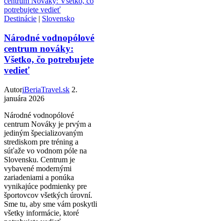
Destinácie
|
Slovensko
Národné vodnopólové
centrum nováky:
Všetko, čo potrebujete
vedieť
Autor
iBeriaTravel.sk
2.
januára 2026
Národné vodnopólové
centrum Nováky je prvým a
jediným špecializovaným
strediskom pre tréning a
súťaže vo vodnom póle na
Slovensku. Centrum je
vybavené modernými
zariadeniami a ponúka
vynikajúce podmienky pre
športovcov všetkých úrovní.
Sme tu, aby sme vám poskytli
všetky informácie, ktoré