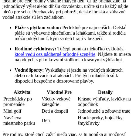
ideálne pre celé rodiny vrátane malých detí. Či už prichádzate na
jednodňový výlet alebo dlhšiu dovolenku, určite si tu každý nájde
niečo pre seba. Prechádzky pri pobreží, detské ihriská a zábavné
vodné atrakcie sú len začiatkom.
Pláže s plytkou vodou:
Perfektné pre najmenších. Detské
pláže sú vybavené slnečníkmi a lehátkami, takže si rodičia
môžu oddýchnuť, kým sa deti hrajú v bezpečí.
Rodinné cyklotrasy:
Tučepi ponúka niekoľko cyklotrás,
ktoré vedú cez nádherné prírodné scenérie
. Nájdete tu miesta
na oddych s piknikovými stolíkmi a krásnymi výhľadmi.
Vodné športy:
Vyskúšajte si jazdu na vodných skútroch
alebo nafukovacích atrakciách. Pre tých mladších sú k
dispozícii bezpečné a dozorované plavby.
Aktivita
Vhodné Pre
Detaily
Prechádzky po
Všetky vekové
Krásne výhľady, lavičky na
promenáde
kategórie
odpočinok
Mini golf
Deti a dospelí
Jednoduché a zábavné trate
Návšteva
Hracie prvky, hojdačky,
Deti
miestneho parku
šmykľavky
Pre rodiny, ktoré chcú zažiť niečo viac, sa tu ponúka aj možnosť