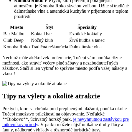
Konoba Roko:
Pre tých, ktorí preferujú pokojnejšiu
atmosféru, je Konoba Roko skvelou voľbou. Užite si tradičné
dalmatínske vína a autentickú kuchyňu v príjemnom a teplom
prostredí.
Miesto
Štýl
Špeciality
Bar Malibu
Koktail bar
Exotické koktaily
Club Deep
Nočný klub
Živá hudba a tanec
Konoba Roko
Tradičná reštaurácia
Dalmatínske vína
Nech už máte akékoľvek preferencie, Tučepi vám ponúka rôzne
možnosti, ako stráviť večery plné zábavy a nezabudnuteľných
zážitkov. Stačí si len vybrať to správne miesto podľa vašej nálady a
vkusu!
Tipy na výlety a okolité atrakcie
Pre tých, ktorí sa chránia pred preplnenými plážami, ponúka okolie
Tučepi množstvo príležitostí na objavovanie. Neďaleké
**Biokovo**, úchvatný horský park,
je nevyhnutnou zastávkou pre
milovníkov prírody
. V parku môžete nájsť unikátne druhy flóry a
fauny, nádherné výhľady a rôznorodé turistické trasy.