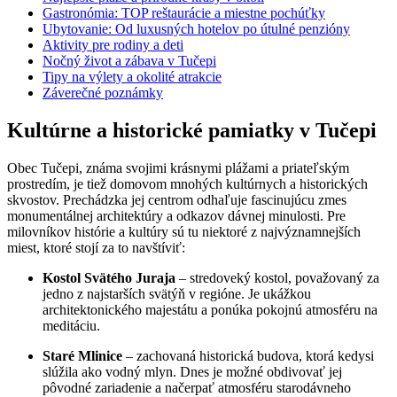
Gastronómia: TOP reštaurácie a miestne pochúťky
Ubytovanie: Od luxusných hotelov po útulné penzióny
Aktivity pre rodiny a deti
Nočný život a zábava v Tučepi
Tipy na výlety a okolité atrakcie
Záverečné poznámky
Kultúrne a historické pamiatky v Tučepi
Obec Tučepi, známa svojimi krásnymi plážami a priateľským
prostredím, je tiež domovom mnohých kultúrnych a historických
skvostov. Prechádzka jej centrom odhaľuje fascinujúcu zmes
monumentálnej architektúry a odkazov dávnej minulosti. Pre
milovníkov histórie a kultúry sú tu niektoré z najvýznamnejších
miest, ktoré stojí za to navštíviť:
Kostol Svätého Juraja
– stredoveký kostol, považovaný za
jedno z najstarších svätýň v regióne. Je ukážkou
architektonického majestátu a ponúka pokojnú atmosféru na
meditáciu.
Staré Mlinice
– zachovaná historická budova, ktorá kedysi
slúžila ako vodný mlyn. Dnes je možné obdivovať jej
pôvodné zariadenie a načerpať atmosféru starodávneho