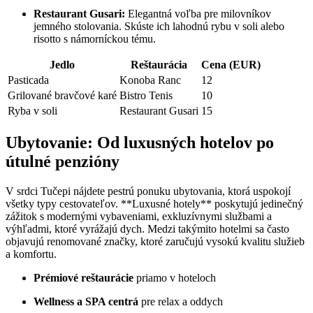
Restaurant Gusari:
Elegantná voľba pre milovníkov
jemného stolovania. Skúste ich lahodnú rybu v soli alebo
risotto s námorníckou tému.
Jedlo
Reštaurácia
Cena (EUR)
Pasticada
Konoba Ranc
12
Grilované bravčové karé
Bistro Tenis
10
Ryba v soli
Restaurant Gusari
15
Ubytovanie: Od luxusných hotelov po
útulné penzióny
V srdci Tučepi nájdete pestrú ponuku ubytovania, ktorá uspokojí
všetky typy cestovateľov. **Luxusné hotely** poskytujú jedinečný
zážitok s modernými vybaveniami, exkluzívnymi službami a
výhľadmi, ktoré vyrážajú dych. Medzi takýmito hotelmi sa často
objavujú renomované značky, ktoré zaručujú vysokú kvalitu služieb
a komfortu.
Prémiové reštaurácie
priamo v hoteloch
Wellness a SPA centrá
pre relax a oddych