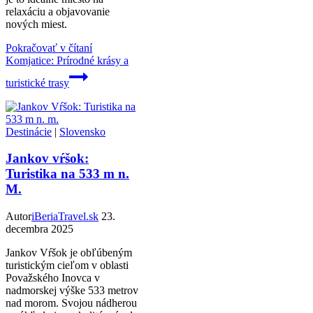
relaxáciu a objavovanie
nových miest.
Pokračovať v čítaní
Komjatice: Prírodné krásy a
turistické trasy
Destinácie
|
Slovensko
Jankov vŕšok:
Turistika na 533 m n.
M.
Autor
iBeriaTravel.sk
23.
decembra 2025
Jankov Vŕšok je obľúbeným
turistickým cieľom v oblasti
Považského Inovca v
nadmorskej výške 533 metrov
nad morom. Svojou nádherou