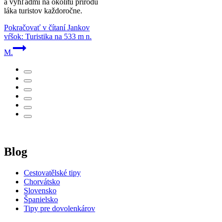
a výhľadmi na okolitú prírodu
láka turistov každoročne.
Pokračovať v čítaní
Jankov
vŕšok: Turistika na 533 m n.
M.
Blog
Cestovatělské tipy
Chorvátsko
Slovensko
Španielsko
Tipy pre dovolenkárov