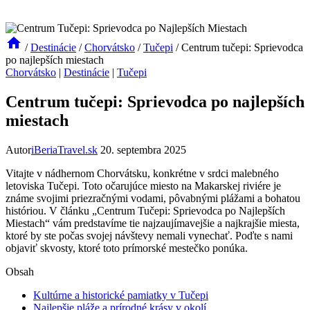
/
Destinácie
/
Chorvátsko
/
Tučepi
/
Centrum tučepi: Sprievodca
po najlepších miestach
Chorvátsko
|
Destinácie
|
Tučepi
Centrum tučepi: Sprievodca po najlepších
miestach
Autor
iBeriaTravel.sk
20. septembra 2025
Vitajte v nádhernom Chorvátsku, konkrétne v srdci malebného
letoviska Tučepi. Toto očarujúce miesto na Makarskej riviére je
známe svojimi priezračnými vodami, pôvabnými plážami a bohatou
históriou. V článku „Centrum Tučepi: Sprievodca po Najlepších
Miestach“ vám predstavíme tie najzaujímavejšie a najkrajšie miesta,
ktoré by ste počas svojej návštevy nemali vynechať. Poďte s nami
objaviť skvosty, ktoré toto prímorské mestečko ponúka.
Obsah
Kultúrne a historické pamiatky v Tučepi
Najlepšie pláže a prírodné krásy v okolí