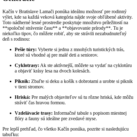
Kačín v Bratislave Lamači ponúka ideálnu možnosť pre rodinný
výlet, kde sa každá veková kategória nájde svoje obľúbené aktivity.
Toto nádherné lesné prostredie poskytuje množstvo príležitostí na
**spoločné strávenie času** a **objavovanie prírody**. Tu je
niekoľko tipov, čo môžete robiť, aby ste strávili nezabudnuteľný
deň s rodinou:
Pešie túry:
Vyberte si jednu z mnohých turistických trás,
ktoré sú vhodné aj pre malé deti a seniorov.
Cyklotrasy:
Ak ste aktívnejší, môžete sa vydať na cyklotúru
a objaviť krásy lesa na dvoch kolesách.
Piknik:
Zbaľte si deku a košík s dobrotami a urobte si piknik
v tieni stromov.
Hriská:
Pre malých objaviteľov sú tu rôzne hriská, kde môžu
stráviť čas hravou formou.
Vzdelávacie trasy:
Informačné tabule s popisom miestnej
flóry a fauny sú ideálne pre zvedavé myse.
Pre lepší prehľad, čo všetko Kačín ponúka, pozrite si nasledujúcu
tabuľku: