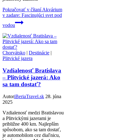
Pokračovať v čítaní
Akvárium
v zadare: Fascinujúci svet pod
vodou
Chorvátsko
|
Destinácie
|
Plitvické jazera
Vzdialenosť Bratislava
– Plitvické jazerá: Ako
sa tam dostať?
Autor
iBeriaTravel.sk
28. júna
2025
Vzdialenosť medzi Bratislavou
a Plitvickými jazerami je
približne 400 km. Najlepším
spôsobom, ako sa tam dostať,
je automobilom cez diaľnicu,