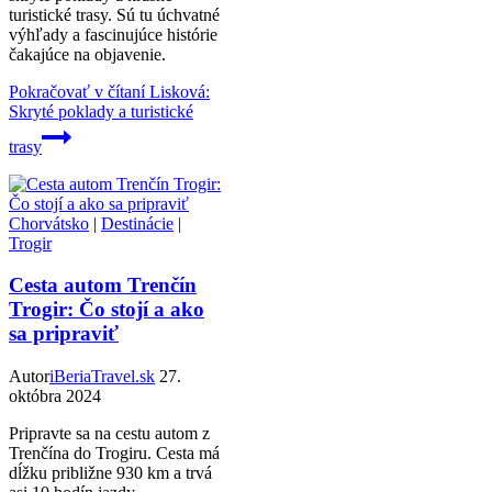
turistické trasy. Sú tu úchvatné
výhľady a fascinujúce histórie
čakajúce na objavenie.
Pokračovať v čítaní
Lisková:
Skryté poklady a turistické
trasy
Chorvátsko
|
Destinácie
|
Trogir
Cesta autom Trenčín
Trogir: Čo stojí a ako
sa pripraviť
Autor
iBeriaTravel.sk
27.
októbra 2024
Pripravte sa na cestu autom z
Trenčína do Trogiru. Cesta má
dĺžku približne 930 km a trvá