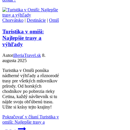
Chorvátsko
|
Destinácie
|
Omiš
Turistika v omiši:
Najlepšie trasy a
výhľady
Autor
iBeriaTravel.sk
8.
augusta 2025
Turistika v Omiši ponúka
nádherné výhľady a rôznorodé
trasy pre všetkých milovníkov
prírody. Od horských
chodníkov po pobrezia rieky
Cetina, každý návštevník si tu
nájde svoju obľúbenú trasu.
Užite si krásy tejto krajiny!
Pokračovať v čítaní
Turistika v
omiši: Najlepšie trasy a