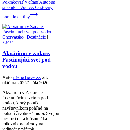
Pokračovať v čítaní
Autobus
šibenik – Vodice: Cestovný
poriadok a tipy
Chorvátsko
|
Destinácie
|
Zadar
Akvárium v zadare:
Fascinujúci svet pod
vodou
Autor
iBeriaTravel.sk
28.
októbra 2025
7. júla 2026
Akvárium v Zadare je
fascinujúcim svetom pod
vodou, ktorý ponúka
návštevníkom pohľad na
bohatú životnosť mora. Svojou
pestrosťou a krásou láka
milovníkov prírody na
jedinečný zážitok.