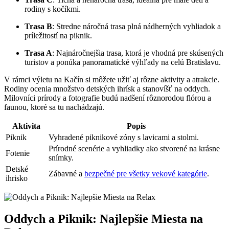
rodiny s kočíkmi.
Trasa B
: Stredne náročná trasa plná nádherných vyhliadok a
príležitostí na piknik.
Trasa A
: Najnáročnejšia trasa, ktorá je vhodná pre skúsených
turistov a ponúka panoramatické výhľady na celú Bratislavu.
V rámci výletu na Kačín si môžete užiť aj rôzne aktivity a atrakcie.
Rodiny ocenia množstvo detských ihrísk a stanovíšť na oddych.
Milovníci prírody a fotografie budú nadšení rôznorodou flórou a
faunou, ktoré sa tu nachádzajú.
Aktivita
Popis
Piknik
Vyhradené piknikové zóny s lavicami a stolmi.
Prírodné scenérie a vyhliadky ako stvorené na krásne
Fotenie
snímky.
Detské
Zábavné a
bezpečné pre všetky vekové kategórie
.
ihrisko
Oddych a Piknik: Najlepšie Miesta na