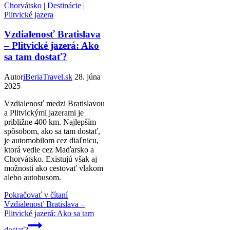
Chorvátsko
|
Destinácie
|
Plitvické jazera
Vzdialenosť Bratislava
– Plitvické jazerá: Ako
sa tam dostať?
Autor
iBeriaTravel.sk
28. júna
2025
Vzdialenosť medzi Bratislavou
a Plitvickými jazerami je
približne 400 km. Najlepším
spôsobom, ako sa tam dostať,
je automobilom cez diaľnicu,
ktorá vedie cez Maďarsko a
Chorvátsko. Existujú však aj
možnosti ako cestovať vlakom
alebo autobusom.
Pokračovať v čítaní
Vzdialenosť Bratislava –
Plitvické jazerá: Ako sa tam
dostať?