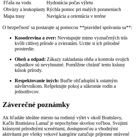
Fľaša na vodu
Hydratácia počas výletu
Obväzy a leukoplasty
Rýchla pomoc pri malých poraneniach
Mapa trasy
Navigácia a orientácia v teréne
O bezpečnosť sa postarajte aj pomocou **pravidiel správania sa**:
Kosodrevina a zver:
Nevstupujte mimo vyznačených trás
kvôli citlivej prírode a zvieratám. Uctite si ich prírodné
prostredie.
Oheň a odpad:
Zákazy zakladania ohňa a kontrola svojich
odpadkov sú nevyhnutné. Pomôžme chrániť tento krásny
kúsok prírody.
Respektovanie iných:
Buďte ohľaduplní k ostatným
návštevníkom. Rešpektujte pokoj a súkromie rodín a
jednotlivcov.
Záverečné poznámky
Ak hľadáte ideálne miesto na rodinný výlet v okolí Bratislavy,
Kačín Bratislava Lamač je nepochybne skvelou voľbou. Svojimi
krásnymi prírodnými scenériami, dostupnosťou a vhodnými
aktivitami pre všetky vekové kategórie zaručuje príjemne strávené