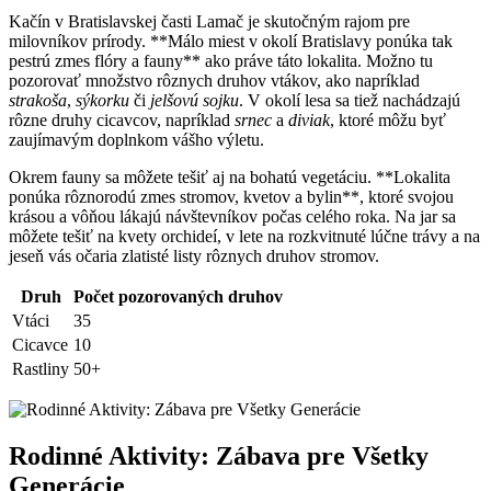
Kačín v Bratislavskej časti Lamač je skutočným rajom pre
milovníkov prírody. **Málo miest v okolí Bratislavy ponúka tak
pestrú zmes flóry a fauny** ako práve táto lokalita. Možno tu
pozorovať množstvo rôznych druhov vtákov, ako napríklad
strakoša
,
sýkorku
či
jelšovú sojku
. V okolí lesa sa tiež nachádzajú
rôzne druhy cicavcov, napríklad
srnec
a
diviak
, ktoré môžu byť
zaujímavým doplnkom vášho výletu.
Okrem fauny sa môžete tešiť aj na bohatú vegetáciu. **Lokalita
ponúka rôznorodú zmes stromov, kvetov a bylin**, ktoré svojou
krásou a vôňou lákajú návštevníkov počas celého roka. Na jar sa
môžete tešiť na kvety orchideí, v lete na rozkvitnuté lúčne trávy a na
jeseň vás očaria zlatisté listy rôznych druhov stromov.
Druh
Počet pozorovaných druhov
Vtáci
35
Cicavce
10
Rastliny
50+
Rodinné Aktivity: Zábava pre Všetky
Generácie