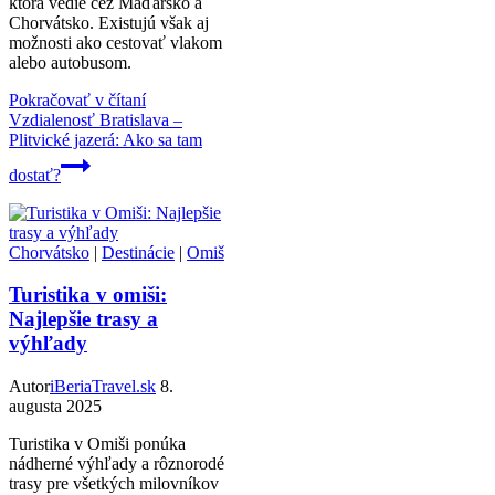
ktorá vedie cez Maďarsko a
Chorvátsko. Existujú však aj
možnosti ako cestovať vlakom
alebo autobusom.
Pokračovať v čítaní
Vzdialenosť Bratislava –
Plitvické jazerá: Ako sa tam
dostať?
Chorvátsko
|
Destinácie
|
Omiš
Turistika v omiši:
Najlepšie trasy a
výhľady
Autor
iBeriaTravel.sk
8.
augusta 2025
Turistika v Omiši ponúka
nádherné výhľady a rôznorodé
trasy pre všetkých milovníkov