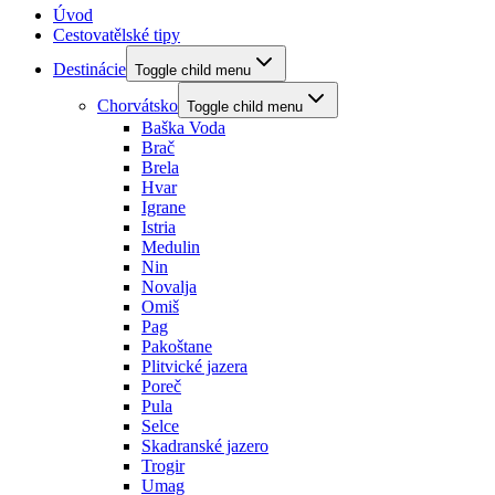
Úvod
Cestovatělské tipy
Destinácie
Toggle child menu
Chorvátsko
Toggle child menu
Baška Voda
Brač
Brela
Hvar
Igrane
Istria
Medulin
Nin
Novalja
Omiš
Pag
Pakoštane
Plitvické jazera
Poreč
Pula
Selce
Skadranské jazero
Trogir
Umag