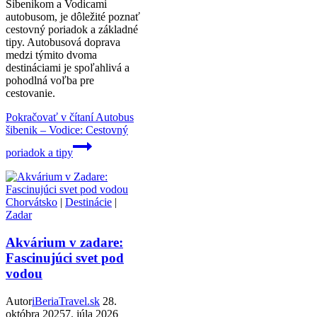
Šibenikom a Vodicami
autobusom, je dôležité poznať
cestovný poriadok a základné
tipy. Autobusová doprava
medzi týmito dvoma
destináciami je spoľahlivá a
pohodlná voľba pre
cestovanie.
Pokračovať v čítaní
Autobus
šibenik – Vodice: Cestovný
poriadok a tipy
Chorvátsko
|
Destinácie
|
Zadar
Akvárium v zadare:
Fascinujúci svet pod
vodou
Autor
iBeriaTravel.sk
28.
októbra 2025
7. júla 2026