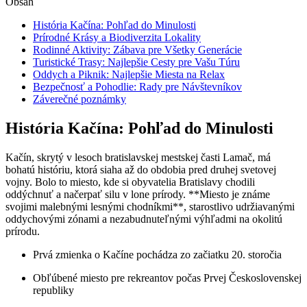
Obsah
História Kačína: Pohľad do Minulosti
Prírodné Krásy a Biodiverzita Lokality
Rodinné Aktivity: Zábava pre Všetky Generácie
Turistické Trasy: Najlepšie Cesty pre Vašu Túru
Oddych a Piknik: Najlepšie Miesta na Relax
Bezpečnosť a Pohodlie: Rady pre Návštevníkov
Záverečné poznámky
História Kačína: Pohľad do Minulosti
Kačín, skrytý v lesoch bratislavskej mestskej časti Lamač, má
bohatú históriu, ktorá siaha až do obdobia pred druhej svetovej
vojny. Bolo to miesto, kde si obyvatelia Bratislavy chodili
oddýchnuť a načerpať silu v lone prírody. **Miesto je známe
svojimi malebnými lesnými chodníkmi**, starostlivo udržiavanými
oddychovými zónami a nezabudnuteľnými výhľadmi na okolitú
prírodu.
Prvá zmienka o Kačíne pochádza zo začiatku 20. storočia
Obľúbené miesto pre rekreantov počas Prvej Československej
republiky