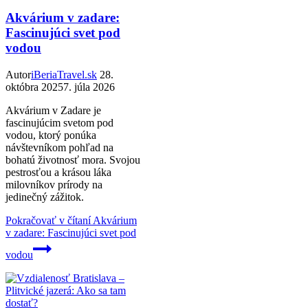
Akvárium v zadare:
Fascinujúci svet pod
vodou
Autor
iBeriaTravel.sk
28.
októbra 2025
7. júla 2026
Akvárium v Zadare je
fascinujúcim svetom pod
vodou, ktorý ponúka
návštevníkom pohľad na
bohatú životnosť mora. Svojou
pestrosťou a krásou láka
milovníkov prírody na
jedinečný zážitok.
Pokračovať v čítaní
Akvárium
v zadare: Fascinujúci svet pod
vodou