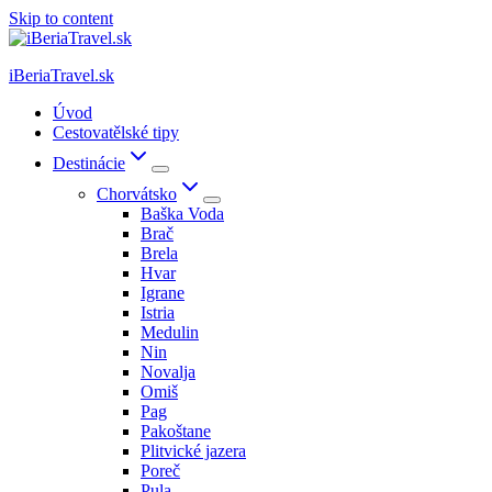
Skip to content
iBeriaTravel.sk
Úvod
Cestovatělské tipy
Destinácie
Chorvátsko
Baška Voda
Brač
Brela
Hvar
Igrane
Istria
Medulin
Nin
Novalja
Omiš
Pag
Pakoštane
Plitvické jazera
Poreč
Pula