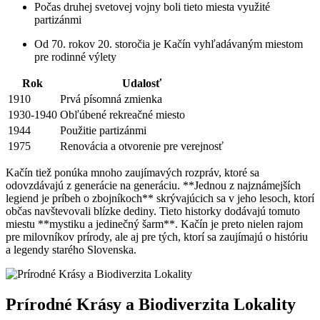
Počas druhej svetovej vojny boli tieto miesta využité
partizánmi
Od 70. rokov 20. storočia je Kačín vyhľadávaným miestom
pre rodinné výlety
Rok
Udalosť
1910
Prvá písomná zmienka
1930-1940
Obľúbené rekreačné miesto
1944
Použitie partizánmi
1975
Renovácia a otvorenie pre verejnosť
Kačín tiež ponúka mnoho zaujímavých rozpráv, ktoré sa
odovzdávajú z generácie na generáciu. **Jednou z najznámejších
legiend je príbeh o zbojníkoch** skrývajúcich sa v jeho lesoch, ktorí
občas navštevovali blízke dediny. Tieto historky dodávajú tomuto
miestu **mystiku a jedinečný šarm**. Kačín je preto nielen rajom
pre milovníkov prírody, ale aj pre tých, ktorí sa zaujímajú o históriu
a legendy starého Slovenska.
Prírodné Krásy a Biodiverzita Lokality