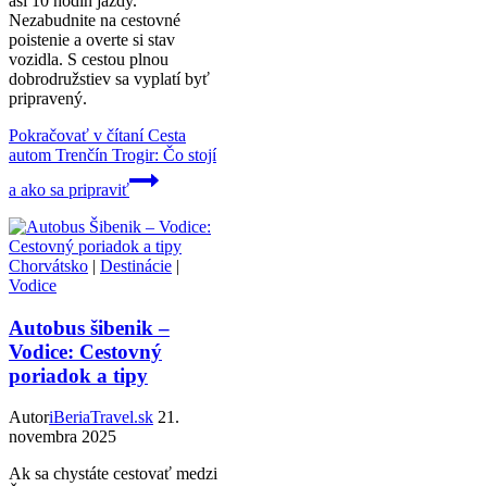
asi 10 hodín jazdy.
Nezabudnite na cestovné
poistenie a overte si stav
vozidla. S cestou plnou
dobrodružstiev sa vyplatí byť
pripravený.
Pokračovať v čítaní
Cesta
autom Trenčín Trogir: Čo stojí
a ako sa pripraviť
Chorvátsko
|
Destinácie
|
Vodice
Autobus šibenik –
Vodice: Cestovný
poriadok a tipy
Autor
iBeriaTravel.sk
21.
novembra 2025
Ak sa chystáte cestovať medzi