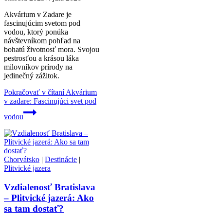
Akvárium v Zadare je
fascinujúcim svetom pod
vodou, ktorý ponúka
návštevníkom pohľad na
bohatú životnosť mora. Svojou
pestrosťou a krásou láka
milovníkov prírody na
jedinečný zážitok.
Pokračovať v čítaní
Akvárium
v zadare: Fascinujúci svet pod
vodou
Chorvátsko
|
Destinácie
|
Plitvické jazera
Vzdialenosť Bratislava
– Plitvické jazerá: Ako
sa tam dostať?