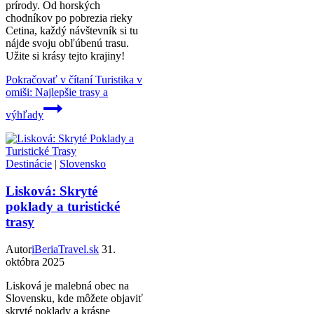
prírody. Od horských
chodníkov po pobrezia rieky
Cetina, každý návštevník si tu
nájde svoju obľúbenú trasu.
Užite si krásy tejto krajiny!
Pokračovať v čítaní
Turistika v
omiši: Najlepšie trasy a
výhľady
Destinácie
|
Slovensko
Lisková: Skryté
poklady a turistické
trasy
Autor
iBeriaTravel.sk
31.
októbra 2025
Lisková je malebná obec na
Slovensku, kde môžete objaviť
skryté poklady a krásne