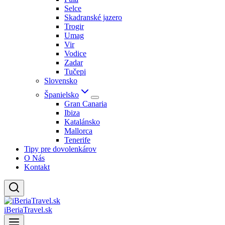
Selce
Skadranské jazero
Trogir
Umag
Vir
Vodice
Zadar
Tučepi
Slovensko
Španielsko
Gran Canaria
Ibiza
Katalánsko
Mallorca
Tenerife
Tipy pre dovolenkárov
O Nás
Kontakt
iBeriaTravel.sk