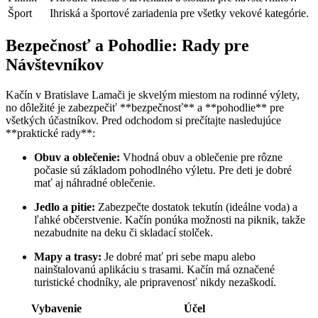
Šport
Ihriská a športové zariadenia pre všetky vekové kategórie.
Bezpečnosť a Pohodlie: Rady pre
Návštevníkov
Kačín v Bratislave Lamači je skvelým miestom na rodinné výlety,
no dôležité je zabezpečiť **bezpečnosť** a **pohodlie** pre
všetkých účastníkov. Pred odchodom si prečítajte nasledujúce
**praktické rady**:
Obuv a oblečenie:
Vhodná obuv a oblečenie pre rôzne
počasie sú základom pohodlného výletu. Pre deti je dobré
mať aj náhradné oblečenie.
Jedlo a pitie:
Zabezpečte dostatok tekutín (ideálne voda) a
ľahké občerstvenie. Kačín ponúka možnosti na piknik, takže
nezabudnite na deku či skladací stolček.
Mapy a trasy:
Je dobré mať pri sebe mapu alebo
nainštalovanú aplikáciu s trasami. Kačín má označené
turistické chodníky, ale pripravenosť nikdy nezaškodí.
Vybavenie
Účel