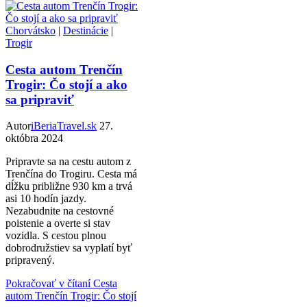
Chorvátsko
|
Destinácie
|
Trogir
Cesta autom Trenčín
Trogir: Čo stojí a ako
sa pripraviť
Autor
iBeriaTravel.sk
27.
októbra 2024
Pripravte sa na cestu autom z
Trenčína do Trogiru. Cesta má
dĺžku približne 930 km a trvá
asi 10 hodín jazdy.
Nezabudnite na cestovné
poistenie a overte si stav
vozidla. S cestou plnou
dobrodružstiev sa vyplatí byť
pripravený.
Pokračovať v čítaní
Cesta
autom Trenčín Trogir: Čo stojí