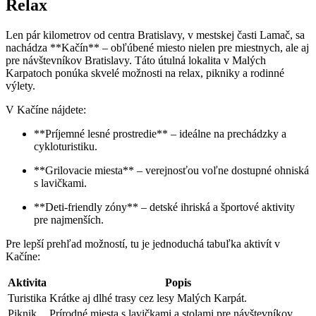
Relax
Len pár kilometrov od centra Bratislavy, v mestskej časti Lamač, sa
nachádza **Kačín** – obľúbené miesto nielen pre miestnych, ale aj
pre návštevníkov Bratislavy. Táto útulná lokalita v Malých
Karpatoch ponúka skvelé možnosti na relax, pikniky a rodinné
výlety.
V Kačíne nájdete:
**Príjemné lesné prostredie** – ideálne na prechádzky a
cykloturistiku.
**Grilovacie miesta** – verejnosťou voľne dostupné ohniská
s lavičkami.
**Deti-friendly zóny** – detské ihriská a športové aktivity
pre najmenších.
Pre lepší prehľad možností, tu je jednoduchá tabuľka aktivít v
Kačíne:
Aktivita
Popis
Turistika
Krátke aj dlhé trasy cez lesy Malých Karpát.
Piknik
Prírodné miesta s lavičkami a stolami pre návštevníkov.