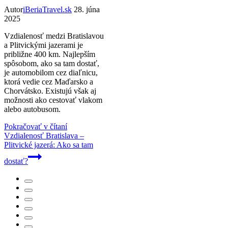
Autor
iBeriaTravel.sk
28. júna
2025
Vzdialenosť medzi Bratislavou
a Plitvickými jazerami je
približne 400 km. Najlepším
spôsobom, ako sa tam dostať,
je automobilom cez diaľnicu,
ktorá vedie cez Maďarsko a
Chorvátsko. Existujú však aj
možnosti ako cestovať vlakom
alebo autobusom.
Pokračovať v čítaní
Vzdialenosť Bratislava –
Plitvické jazerá: Ako sa tam
dostať?