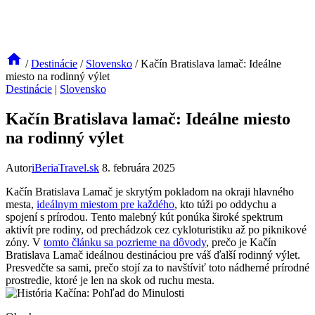
/
Destinácie
/
Slovensko
/
Kačín Bratislava lamač: Ideálne
miesto na rodinný výlet
Destinácie
|
Slovensko
Kačín Bratislava lamač: Ideálne miesto
na rodinný výlet
Autor
iBeriaTravel.sk
8. februára 2025
Kačín Bratislava Lamač je skrytým pokladom na okraji hlavného
mesta,
ideálnym miestom pre každého
, kto túži po oddychu a
spojení s prírodou. Tento malebný kút ponúka široké spektrum
aktivít pre rodiny, od prechádzok cez cykloturistiku až po piknikové
zóny. V
tomto článku sa pozrieme na dôvody
, prečo je Kačín
Bratislava Lamač ideálnou destináciou pre váš ďalší rodinný výlet.
Presvedčte sa sami, prečo stojí za to navštíviť toto nádherné prírodné
prostredie, ktoré je len na skok od ruchu mesta.