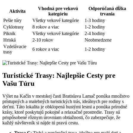
Vhodná pre vekovú
Odporúčaná dĺžka
Aktivita
kategóriu
trvania
Pešie túry
Všetky vekové kategórie
1-3 hodiny
Cyklotrasy
8 rokov a viac
1-2 hodiny
Piknik
Všetky vekové kategórie
2-4 hodiny
Hriská
2-10 rokov
Neobmedzene
Vzdelávacie
6 rokov a viac
1-2 hodiny
trasy
Turistické Trasy: Najlepšie Cesty pre
Vašu Túru
Výlet na Kačín v mestskej časti Bratislava Lamač ponúka množstvo
prístupných a malebných turistických trás, ideálnych pre rodiny s
deťmi. Táto lokalita je obklopená hustými lesmi a ponúka prírodné
krásy, ktoré poskytujú pokojné a relaxačné prostredie. Trasy sú
prispôsobené rôznym úrovniam obtiažnosti, čo zabezpečuje, že
každý návštevník si nájde tú pravú cestu.
Trasa C
: Tichá a nenáročná trasa, ideálna pre malé deti a