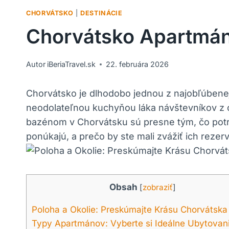
CHORVÁTSKO
|
DESTINÁCIE
Chorvátsko Apartmán
Autor
iBeriaTravel.sk
22. februára 2026
Chorvátsko je dlhodobo jednou z najobľúbenejš
neodolateľnou kuchyňou láka návštevníkov z c
bazénom v Chorvátsku sú presne tým, čo pot
ponúkajú, a prečo by ste mali zvážiť ich rezer
Obsah
[
zobraziť
]
Poloha a Okolie: Preskúmajte Krásu Chorvátska
Typy Apartmánov: Vyberte si Ideálne Ubytovan