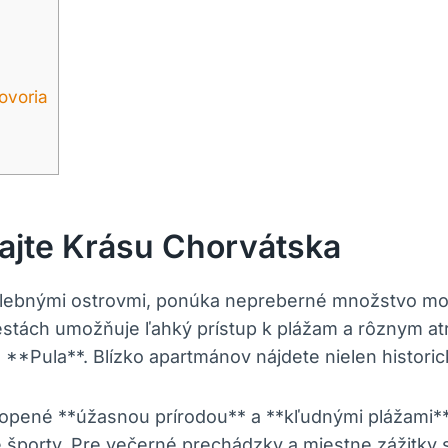
ovoria
ajte Krásu Chorvátska
lebnými ostrovmi, ponúka nepreberné množstvo možn
tách umožňuje ľahký prístup k plážam a rôznym atr
 **Pula**. Blízko apartmánov nájdete nielen historic
opené **úžasnou prírodou** a **kľudnými plážami**. 
odné športy. Pre večerné prechádzky a miestne zážitk