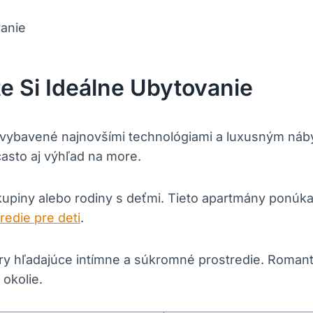
 Si Ideálne Ubytovanie
 vybavené najnovšími technológiami a luxusným náby
často aj výhľad na more.
kupiny alebo rodiny s deťmi. Tieto apartmány ponúkaj
edie pre deti
.
áry hľadajúce intímne a súkromné prostredie. Roma
okolie.