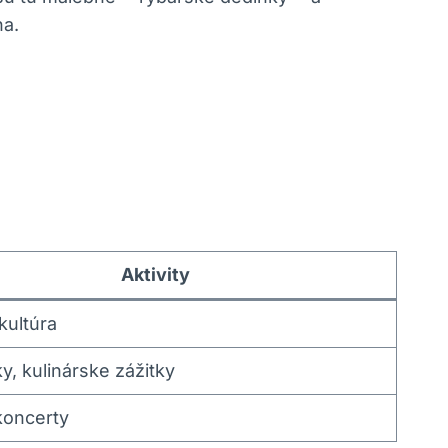
a.
Aktivity
 kultúra
y, kulinárske zážitky
 koncerty