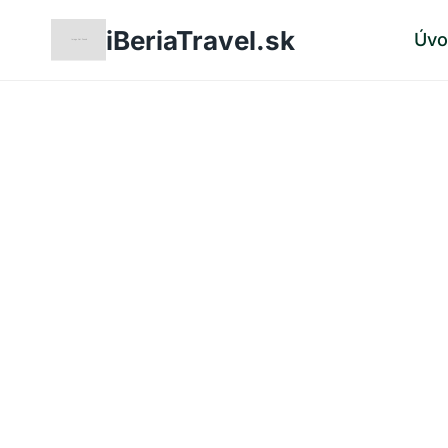
Skip
iBeriaTravel.sk
Úv
to
content