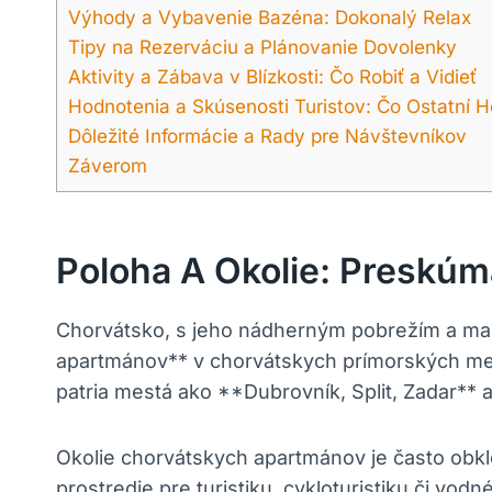
Výhody a Vybavenie Bazéna: Dokonalý Relax
Tipy na Rezerváciu a Plánovanie Dovolenky
Aktivity a Zábava v Blízkosti: Čo Robiť a Vidieť
Hodnotenia a Skúsenosti Turistov: Čo Ostatní H
Dôležité Informácie a Rady pre Návštevníkov
Záverom
Poloha A Okolie: Preskúm
Chorvátsko, s jeho nádherným pobrežím a ma
apartmánov** v chorvátskych prímorských mes
patria mestá ako **Dubrovník, Split, Zadar** a
Okolie chorvátskych apartmánov je často obkl
prostredie pre turistiku, cykloturistiku či v