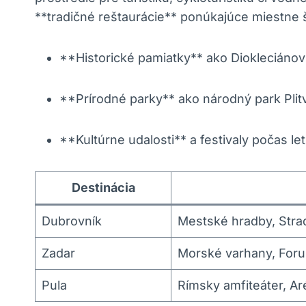
**tradičné reštaurácie** ponúkajúce miestne š
**Historické pamiatky** ako Diokleciánov 
**Prírodné parky** ako národný park Plitv
**Kultúrne udalosti** a festivaly počas l
Destinácia
Dubrovník
Mestské hradby, Stra
Zadar
Morské varhany, Fo
Pula
Rímsky amfiteáter, A