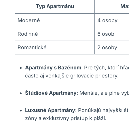
Typ Apartmánu
Max
Moderné
4 osoby
Rodinné
6 osôb
Romantické
2 osoby
Apartmány s Bazénom
: Pre tých, ktorí h
často aj vonkajšie grilovacie priestory.
Štúdiové Apartmány
: Menšie, ale plne vy
Luxusné Apartmány
: Ponúkajú najvyšší 
zóny a exkluzívny prístup k pláži.