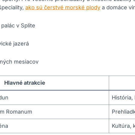
peciality,
ako sú čerstvé morské plody
a domáce vín
palác v Splite
ické jazerá
etných mesiacov
Hlavné atrakcie
dun
História,
rum Romanum
Prehliadk
réna
Kultúra,