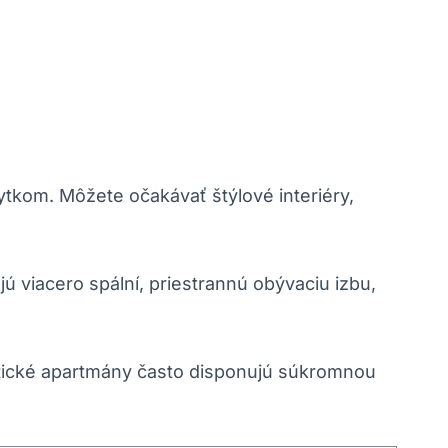
tkom. Môžete očakávať štýlové interiéry,
ú viacero spální, priestrannú obývaciu izbu,
ntické apartmány často disponujú súkromnou