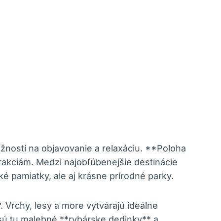
ostí na objavovanie a relaxáciu. **Poloha
akciám. Medzi najobľúbenejšie destinácie
ké pamiatky, ale aj krásne prírodné parky.
Vrchy, lesy a more vytvárajú ideálne
y sú tu malebné **rybárske dedinky** a