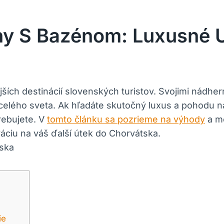
y S Bazénom: Luxusné 
ích destinácií slovenských turistov. Svojimi nádher
elého sveta. Ak hľadáte skutočný luxus a pohodu n
rebujete. V
tomto článku sa pozrieme na výhody
a mo
váciu na váš ďalší útek do Chorvátska.
ie