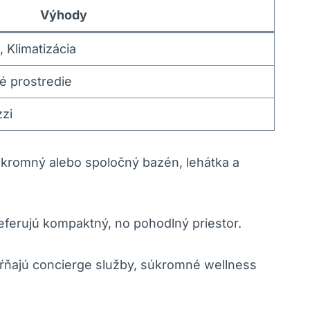
Výhody
 Klimatizácia
é prostredie
zi
 súkromný alebo spoločný bazén, lehátka a
referujú kompaktný, no pohodlný priestor.
hŕňajú concierge služby, súkromné wellness