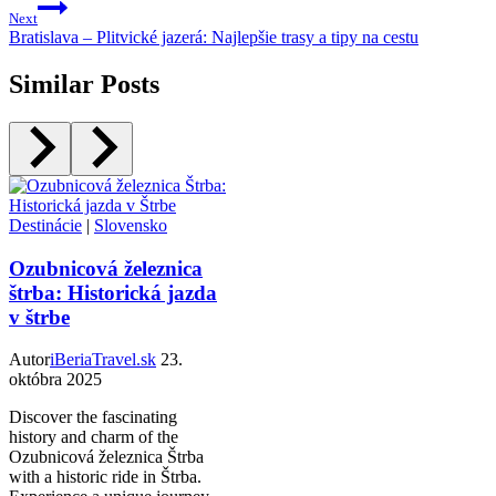
Next
Bratislava – Plitvické jazerá: Najlepšie trasy a tipy na cestu
Similar Posts
Destinácie
|
Slovensko
Ozubnicová železnica
štrba: Historická jazda
v štrbe
Autor
iBeriaTravel.sk
23.
októbra 2025
Discover the fascinating
history and charm of the
Ozubnicová železnica Štrba
with a historic ride in Štrba.