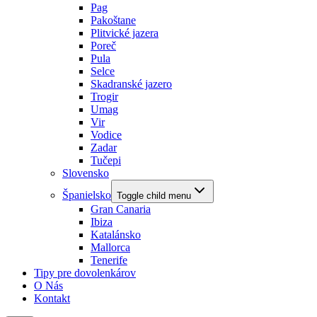
Pag
Pakoštane
Plitvické jazera
Poreč
Pula
Selce
Skadranské jazero
Trogir
Umag
Vir
Vodice
Zadar
Tučepi
Slovensko
Španielsko
Toggle child menu
Gran Canaria
Ibiza
Katalánsko
Mallorca
Tenerife
Tipy pre dovolenkárov
O Nás
Kontakt