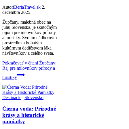
Autor
iBeriaTravel.sk
2.
decembra 2025
Župčany, malebná obec na
juhu Slovenska, je skutočným
rajom pre milovníkov prírody
a turistiky. Svojim nádherným
prostredím a bohatým
kultúrnym dedičstvom láka
návštevníkov z celého sveta.
Pokračovať v čítaní
Župčany:
Raj pre milovníkov prírody a
turistiky
Destinácie
|
Slovensko
Čierna voda: Prírodné
krásy a historické
pamiatky