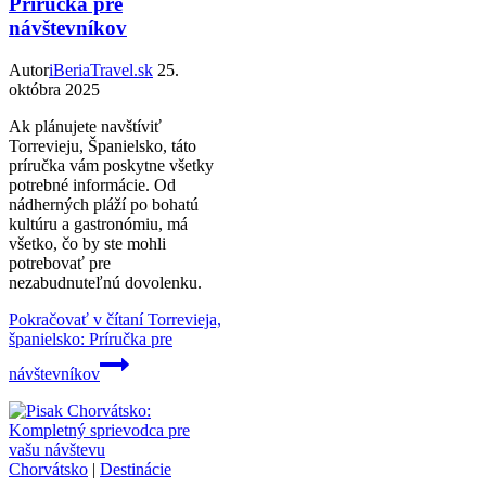
Príručka pre
návštevníkov
Autor
iBeriaTravel.sk
25.
októbra 2025
Ak plánujete navštíviť
Torrevieju, Španielsko, táto
príručka vám poskytne všetky
potrebné informácie. Od
nádherných pláží po bohatú
kultúru a gastronómiu, má
všetko, čo by ste mohli
potrebovať pre
nezabudnuteľnú dovolenku.
Pokračovať v čítaní
Torrevieja,
španielsko: Príručka pre
návštevníkov
Chorvátsko
|
Destinácie