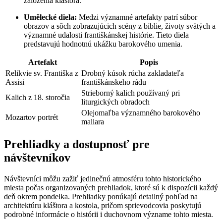
založenia kláštora.
Umělecké diela:
Medzi významné artefakty patrí súbor
obrazov a sôch zobrazujúcich scény z biblie, životy svätých a
významné udalosti františkánskej histórie. Tieto diela
predstavujú hodnotnú ukážku barokového umenia.
Artefakt
Popis
Relikvie sv. Františka z
Drobný kúsok rúcha zakladateľa
Assisi
františkánskeho rádu
Strieborný kalich používaný pri
Kalich z 18. storočia
liturgických obradoch
Olejomaľba významného barokového
Mozartov portrét
maliara
Prehliadky a dostupnosť pre
návštevníkov
Návštevníci môžu zažiť jedinečnú atmosféru tohto historického
miesta počas organizovaných prehliadok, ktoré sú k dispozícii každý
deň okrem pondelka. Prehliadky ponúkajú detailný pohľad na
architektúru kláštora a kostola, pričom sprievodcovia poskytujú
podrobné informácie o histórii i duchovnom význame tohto miesta.