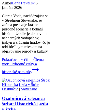
Autor
iBeriaTravel.sk
6.
januára 2026
Čierna Voda, nachádzajúca sa
v Strednom Slovensku, je
známa pre svoje krásne
prírodné scenérie a bohatú
históriu. Údolie je domovom
nádherných vodopádov,
jaskýň a zrúcanín hradov, čo ju
robí ideálnym miestom na
objavovanie prírody a kultúry.
Pokračovať v čítaní
Čierna
voda: Prírodné krásy a
historické pamiatky
Destinácie
|
Slovensko
Ozubnicová železnica
štrba: Historická jazda
v štrbe