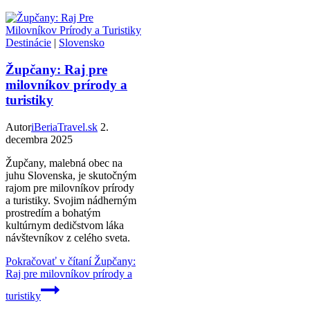
Destinácie
|
Slovensko
Župčany: Raj pre
milovníkov prírody a
turistiky
Autor
iBeriaTravel.sk
2.
decembra 2025
Župčany, malebná obec na
juhu Slovenska, je skutočným
rajom pre milovníkov prírody
a turistiky. Svojim nádherným
prostredím a bohatým
kultúrnym dedičstvom láka
návštevníkov z celého sveta.
Pokračovať v čítaní
Župčany:
Raj pre milovníkov prírody a
turistiky