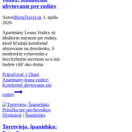
ubytovanie pre rodiny
Autor
iBeriaTravel.sk
3. apríla
2026
Apartmány Leana Vodice sú
ideálnym miestom pre rodiny,
ktoré hľadajú komfortné
ubytovanie na dovolenku. S
moderným vybavením a
bezchybným servisom sa u nás
budete cítiť ako doma.
Pokračovať v čítaní
Apartmány leana vodice:
Komfortné ubytovanie pre
rodiny
Destinácie
|
Španielsko
Torrevieja, španielsko: