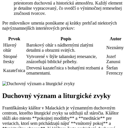
priestorom duchovnú a historickú atmosféru. Každý element
je detailne vypracovaný, čo svedčí o výnimočnej remeselnej
zručnosti tvorcov.
Pre milovníkov umenia ponúkame aj krátky prehľad niektorých
najvýznamnejších interiérových prvkov:
Prvok
Popis
Autor
Hlavný
Barokový oltár s nádhernými zlatými
Neznámy
oltár
detailmi a obrazmi svätých.
Stropné
Vytvorené v štýle talianskej renesancie,
Jozef
fresky
znázorňujú biblické príbehy.
Zanussi
Drevená kazateľnica s bohatými rezbami a
Štefan
Kazateľnica
ornamentami.
Ferenczy
Duchovný význam a liturgické zvyky
Františkánsky kláštor v Malackách je významným duchovným
centrom, ktorého liturgické zvyky sa udržujú už stáročia. Kláštor
slúži ako miesto **pokojnej modlitby** a **meditácie** pre
veriacich, ktorí sem prichádzajú nájsť **vnútorný pokoj** a