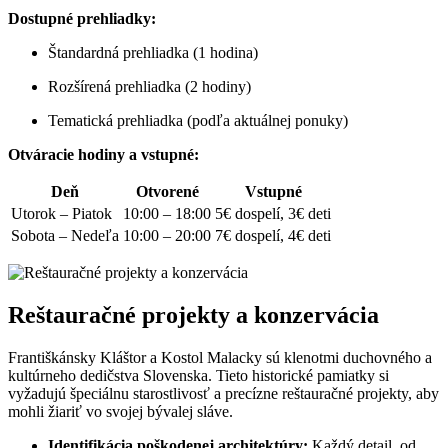
Dostupné prehliadky:
Štandardná prehliadka (1 hodina)
Rozšírená prehliadka (2 hodiny)
Tematická prehliadka (podľa aktuálnej ponuky)
Otváracie hodiny a vstupné:
Deň
Otvorené
Vstupné
Utorok – Piatok
10:00 – 18:00
5€ dospelí, 3€ deti
Sobota – Nedeľa
10:00 – 20:00
7€ dospelí, 4€ deti
Reštauračné projekty a konzervácia
Františkánsky Kláštor a Kostol Malacky sú klenotmi duchovného a
kultúrneho dedičstva Slovenska. Tieto historické pamiatky si
vyžadujú špeciálnu starostlivosť a precízne reštauračné projekty, aby
mohli žiariť vo svojej bývalej sláve.
Identifikácia poškodenej architektúry:
Každý detail, od