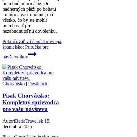
potrebné informácie. Od
nádherných pláží po bohatú
kultúru a gastronómiu, má
všetko, čo by ste mohli
potrebovať pre
nezabudnuteľnú dovolenku.
Pokračovať v čítaní
Torrevieja,
španielsko: Príručka pre
návštevníkov
Chorvátsko
|
Destinácie
Pisak Chorvátsko:
Kompletný sprievodca
pre vašu návštevu
Autor
iBeriaTravel.sk
15.
decembra 2025
Pisak Chorvátsko je skrytým