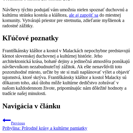
Návštevy týchto podujatí vám umožnia nielen spoznať duchovnú a
kultúrnu stránku kostola a kláštora,
ale aj zapojiť sa
do miestnej
komunity. Vytvárajú priestor pre stretnutia, zdieľanie myšlienok a
radostné zážitky.
Kľúčové poznatky
Františkánsky kláštor a kostol v Malackách nepochybne predstavujú
klenot slovenskej duchovnej a kultúrnej histórie. Jeho
architektonická krása, bohaté dejiny a jedinečná atmosféra ponúkajú
návštevníkom nezabudnuteľný zážitok. Ak ešte nenavštívili toto
pozoruhodné miesto, určite by ste si mali naplánovať výlet a objaviť
tajomstvá, ktoré skrýva. Františkánsky kláštor a kostol Malacky sú
dôkazom toho, akú úlohu môže kultúrne dedičstvo zohrávať v
našom každodennom živote, pripomínajúc nám dôležité hodnoty a
tradície našej minulosti.
Navigácia v článku
Previous
Pribylina: Prírodné krásy a kultúrne pamiatky