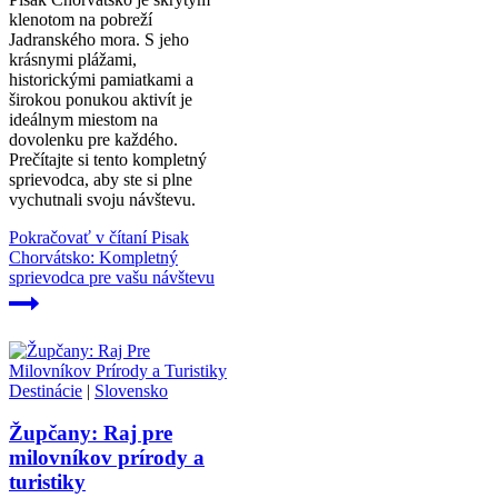
klenotom na pobreží
Jadranského mora. S jeho
krásnymi plážami,
historickými pamiatkami a
širokou ponukou aktivít je
ideálnym miestom na
dovolenku pre každého.
Prečítajte si tento kompletný
sprievodca, aby ste si plne
vychutnali svoju návštevu.
Pokračovať v čítaní
Pisak
Chorvátsko: Kompletný
sprievodca pre vašu návštevu
Destinácie
|
Slovensko
Župčany: Raj pre
milovníkov prírody a
turistiky