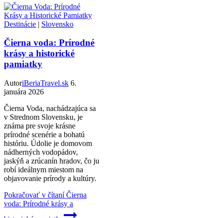
Destinácie
|
Slovensko
Čierna voda: Prírodné
krásy a historické
pamiatky
Autor
iBeriaTravel.sk
6.
januára 2026
Čierna Voda, nachádzajúca sa
v Strednom Slovensku, je
známa pre svoje krásne
prírodné scenérie a bohatú
históriu. Údolie je domovom
nádherných vodopádov,
jaskýň a zrúcanín hradov, čo ju
robí ideálnym miestom na
objavovanie prírody a kultúry.
Pokračovať v čítaní
Čierna
voda: Prírodné krásy a