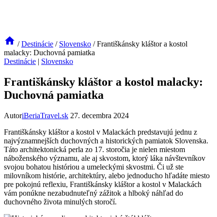
/
Destinácie
/
Slovensko
/
Františkánsky kláštor a kostol
malacky: Duchovná pamiatka
Destinácie
|
Slovensko
Františkánsky kláštor a kostol malacky:
Duchovná pamiatka
Autor
iBeriaTravel.sk
27. decembra 2024
Františkánsky kláštor a kostol v Malackách predstavujú jednu z
najvýznamnejších duchovných a historických pamiatok Slovenska.
Táto architektonická perla zo 17. storočia je nielen miestom
náboženského významu, ale aj skvostom, ktorý láka návštevníkov
svojou bohatou históriou a umeleckými skvostmi. Či už ste
milovníkom histórie, architektúry, alebo jednoducho hľadáte miesto
pre pokojnú reflexiu, Františkánsky kláštor a kostol v Malackách
vám ponúkne nezabudnuteľný zážitok a hlboký náhľad do
duchovného života minulých storočí.