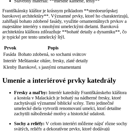
Stavebný materiál: **miestne kamene, tehly**
Františkánsky kláštor je krásnym príkladom **stredoeurópskej
barokovej architektúry**. Významné prvky, ktoré ho charakterizujú,
zahŕňajú bohato zdobené fasády, využitie ornamentálnych prvkov a
majestátne interiéry s mnohými umeleckými dielami. Baroková
architektúra kláštora zdôrazňuje **bohaté detaily a dynamiku**, čo
je typické pre tento umelecký štýl.
Prvok
Popis
Fasáda
Bohato zdobená, so sochami svätcov
Interiér
Meštianske oltáre, fresky, zlaté detaily
Klenby
Barokové, s jasnými ornamentami
Umenie a interiérové prvky katedrály
Fresky a maľby:
Interiér katedrály Františkánskeho kláštora
a kostola v Malackách je bohatý na nádherné fresky, ktoré
zachytávajú významné biblické scény. Tieto jedinečné
umelecké diela vytvorili renomovaní umelci, ktorí detailne
zachytili náboženské motívy a historické udalosti.
Sochy a reliéfy:
V celom interiéri môžeme nájsť rôzne sochy
svätých, reliéfy a dekoratívne prvky, ktoré dodávajú