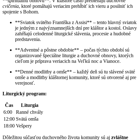
**spirituálnu obnovu**. V kláštore často prebiehajú
duchovné
cvičenia
, ktoré pomáhajú veriacim prehĺbiť ich vieru a posilniť ich
spojenie s Bohom.
**Sviatok svätého Františka z Assisi** – tento hlavný sviatok
je jedným z najvýznamnejších dní pre kláštor a kostol. Oslavy
zahŕňajú celodenné liturgické slávenia, procesie a hudobné
predstavenia.
**Adventné a pôstne obdobie** – počas týchto období sú
organizované špeciálne liturgie a duchovné obnovy, ktorých
cieľom je príprava veriacich na Veľkú noc a Vianoce.
**Denné modlitby a omše** – každý deň sú tu slávené sväté
omše a modlitby kláštornej komunity, ktoré sú otvorené aj pre
verejnosť.
Liturgický program:
Čas
Liturgia
6:00
Ranné chvály
12:00
Svätá omša
18:00
Vešpery
Dôležitou súčasťou duchovného života komunity sú aj
zvláštne