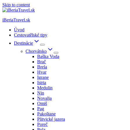
Skip to content
iBeriaTravel.sk
Úvod
Cestovatělské tipy
Destinácie
Chorvátsko
Baška Voda
Brač
Brela
Hvar
Igrane
Istria
Medulin
Nin
Novalja
Omiš
Pag
Pakoštane
Plitvické jazera
Poreč
Pula