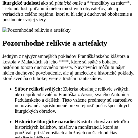
liturgické udalosti
ako sú
pútnické omše
a **modlitby za mier**.
Tieto udalosti priťahujú nielen miestnych obyvateľov, ale aj
veriacich z celého regiónu, ktorí tu hľadajú duchovné obohatenie a
posilnenie svojej viery.
Pozoruhodné relikvie a artefakty
Jedným z najvýznamnejších pokladov Františkánskeho kláštora a
kostola v Malackách sú jeho ****, ktoré sú späté s bohatou
históriou tohoto duchovného miesta. Navštevníci môžu tu nájsť
nielen duchovné povzbudenie, ale aj umelecké a historické poklady,
ktoré svedčia o hlbokej viere a tradícii františkánov.
Súbor relikvií svätých:
Zbierka obsahuje relikvie svätých,
ako napríklad svätého Františka z Assisi, svätého Antonína
Paduánskeho a ďalších. Tieto vzácne predmety sú starostlivo
uchovávané a sprístupnené pre verejnosť počas špeciálnych
liturgických obradov.
Historické liturgické náradie:
Kostol uchováva niekoľko
historických kalichov, misálov a monštrancií, ktoré sa
používali pri slávnostiach a bežných omšiach od čias