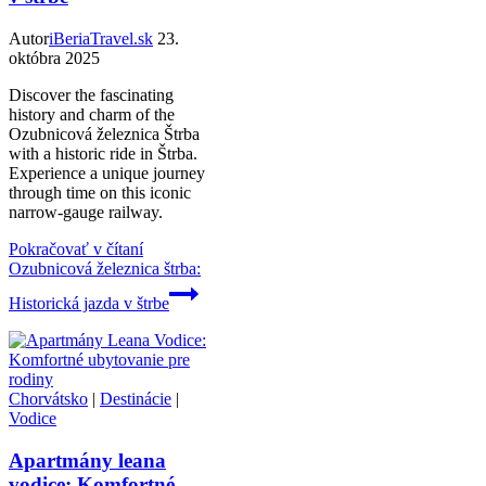
Autor
iBeriaTravel.sk
23.
októbra 2025
Discover the fascinating
history and charm of the
Ozubnicová železnica Štrba
with a historic ride in Štrba.
Experience a unique journey
through time on this iconic
narrow-gauge railway.
Pokračovať v čítaní
Ozubnicová železnica štrba:
Historická jazda v štrbe
Chorvátsko
|
Destinácie
|
Vodice
Apartmány leana
vodice: Komfortné