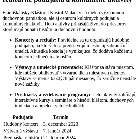
Františkánsky Kláštor a Kostol Malacky sú nielen významnou
duchovnou pamiatkou, ale aj centrom kultúrnych podujatí a
komunitných aktivít. Tieto aktivity prinášajú život do priestorov,
ktoré majú bohatú históriu a duchovnú hodnotu.
Koncerty a recitály:
Pravidelne sa tu organizujú hudobné
podujatia, na ktorých sa predstavujú miestni aj zahraniční
umelci. Akustika kostola je vynikajúca, čo dodáva každému
koncertu jedinečnú atmosféru.
Výstavy a umelecké prezentácie:
Kláštor sa stáva miestom,
kde môžete obdivovať výtvarné diela miestnych talentov.
Výstavy sa menia každých pár mesiacov, čo zaručuje neustále
nové zážitky.
Prednášky a vzdelávacie programy:
Tieto aktivity zahŕňajú
interaktívne kurzy a semináre o histórii kláštora, duchovných
tradíciách a umeleckých technikách.
Podujatie
Termín
Hudobný koncert
3. december 2023
Výtvarná výstava
7. január 2024
Prednáška o histórii
21. február 2024