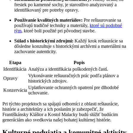
fresiek po kamenné sochy, je starostlivo analyzovaný a
identifikovaný pre potreby opravy.
Používanie kvalitných materiálov:
Pre reštaurovanie sa
používajú tradičné techniky a materiály,
ktoré sú podobné
tým
, ktoré boli použité pri pôvodnej stavbe.
Súlad s historickými zdrojmi:
Každý krok reštaurácie sa
dôsledne konzultuje s historickými archívmi a materiálmi na
zachovanie autenticity.
Etapa
Popis
Identifikácia
Analýza a identifikácia poškodených častí.
Vykonávanie reštauračných prác podľa plánov a
Opravy
historických zdrojov.
Uplatňovanie ochranných opatrení pre dlhodobé
Konzervácia
uchovanie.
Pri týchto projektoch sa spájajú odborníci z oblasti reštaurácie,
histórie a architektúry a ich poslaním je zabezpečiť, že
Františkánsky Kláštor a Kostol Malacky budú slúžiť budúcim
generáciám ako svedkovia našej bohatej kultúrnej histórie.
Kulturné podujatia a komunitné aktivity