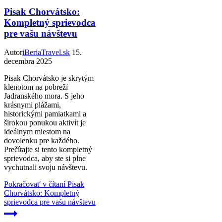
Pisak Chorvátsko:
Kompletný sprievodca
pre vašu návštevu
Autor
iBeriaTravel.sk
15.
decembra 2025
Pisak Chorvátsko je skrytým
klenotom na pobreží
Jadranského mora. S jeho
krásnymi plážami,
historickými pamiatkami a
širokou ponukou aktivít je
ideálnym miestom na
dovolenku pre každého.
Prečítajte si tento kompletný
sprievodca, aby ste si plne
vychutnali svoju návštevu.
Pokračovať v čítaní
Pisak
Chorvátsko: Kompletný
sprievodca pre vašu návštevu