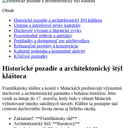
Obsah
Historické pozadie a architektonický štýl kláštora
Umenie a interiérové prvky katedrály
Duchovný význam a liturgické zvyky
Pozoruhodné relikvie a artefakty
Prehliadky a dostupnosť pre návštevníkov
Reštauračné projekty a konzervácia
Kulturné podujatia a komunitné aktivity
Kľúčové poznatky
Historické pozadie a architektonický štýl
kláštora
Františkánsky kláštor a kostol v Malackách predstavujú významnú
duchovnú a architektonickú pamiatku s bohatou históriou. Jeho
vznik sa datuje do 17. storočia, kedy bolo v oblasti Malaciek
vybudované mnoho sakrálnych stavieb. Kláštor sa postupne stal
centrom duchovného života mesta aj širšieho okolia.
Zakladateľ: **Františkánsky rád**
Architektonický štýl: **Barokový**