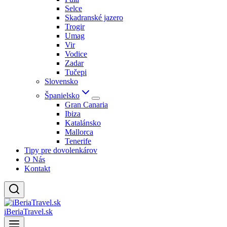
Selce
Skadranské jazero
Trogir
Umag
Vir
Vodice
Zadar
Tučepi
Slovensko
Španielsko
Gran Canaria
Ibiza
Katalánsko
Mallorca
Tenerife
Tipy pre dovolenkárov
O Nás
Kontakt
iBeriaTravel.sk