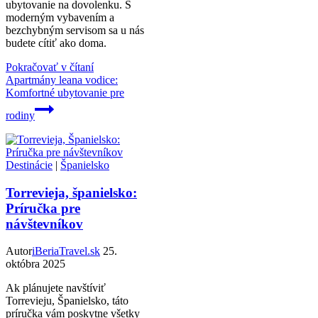
ubytovanie na dovolenku. S
moderným vybavením a
bezchybným servisom sa u nás
budete cítiť ako doma.
Pokračovať v čítaní
Apartmány leana vodice:
Komfortné ubytovanie pre
rodiny
Destinácie
|
Španielsko
Torrevieja, španielsko:
Príručka pre
návštevníkov
Autor
iBeriaTravel.sk
25.
októbra 2025
Ak plánujete navštíviť
Torrevieju, Španielsko, táto
príručka vám poskytne všetky