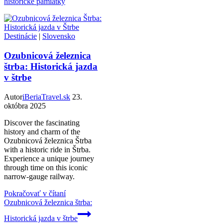
historické pamiatky
Destinácie
|
Slovensko
Ozubnicová železnica
štrba: Historická jazda
v štrbe
Autor
iBeriaTravel.sk
23.
októbra 2025
Discover the fascinating
history and charm of the
Ozubnicová železnica Štrba
with a historic ride in Štrba.
Experience a unique journey
through time on this iconic
narrow-gauge railway.
Pokračovať v čítaní
Ozubnicová železnica štrba:
Historická jazda v štrbe