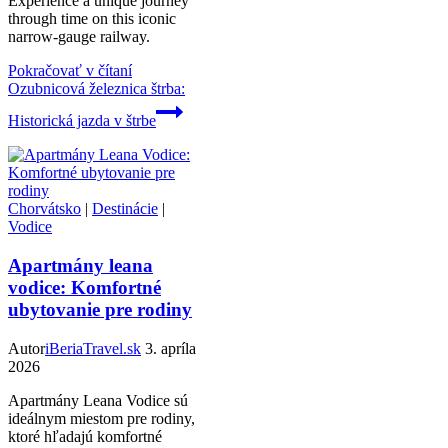
Experience a unique journey
through time on this iconic
narrow-gauge railway.
Pokračovať v čítaní
Ozubnicová železnica štrba:
Historická jazda v štrbe
Chorvátsko
|
Destinácie
|
Vodice
Apartmány leana
vodice: Komfortné
ubytovanie pre rodiny
Autor
iBeriaTravel.sk
3. apríla
2026
Apartmány Leana Vodice sú
ideálnym miestom pre rodiny,
ktoré hľadajú komfortné