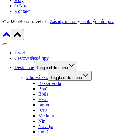
Blog
O Nás
Kontakt
© 2026 iBeriaTravel.sk |
Zásady ochrany osobných údajov
Úvod
Cestovatělské tipy
Destinácie
Toggle child menu
Chorvátsko
Toggle child menu
Baška Voda
Brač
Brela
Hvar
Igrane
Istria
Medulin
Nin
Novalja
Omiš