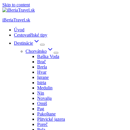
Skip to content
iBeriaTravel.sk
Úvod
Cestovatělské tipy
Destinácie
Chorvátsko
Baška Voda
Brač
Brela
Hvar
Igrane
Istria
Medulin
Nin
Novalja
Omiš
Pag
Pakoštane
Plitvické jazera
Poreč
Pula