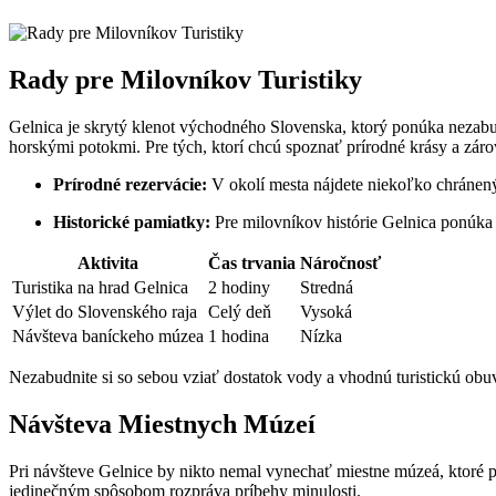
Rady pre Milovníkov Turistiky
Gelnica je skrytý klenot východného Slovenska, ktorý ponúka nezabu
horskými potokmi. Pre tých, ktorí chcú spoznať prírodné krásy a zárov
Prírodné rezervácie:
V okolí mesta nájdete niekoľko chránen
Historické pamiatky:
Pre milovníkov histórie Gelnica ponúka 
Aktivita
Čas trvania
Náročnosť
Turistika na hrad Gelnica
2 hodiny
Stredná
Výlet do Slovenského raja
Celý deň
Vysoká
Návšteva baníckeho múzea
1 hodina
Nízka
Nezabudnite si so sebou vziať dostatok vody a vhodnú turistickú obuv
Návšteva Miestnych Múzeí
Pri návšteve Gelnice by nikto nemal vynechať miestne múzeá, ktoré pon
jedinečným spôsobom rozpráva príbehy minulosti.