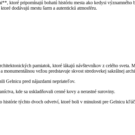
i**, ktoré pripomínajú bohatú históriu mesta ako kedysi významného b
 ktoré dodávajú mestu šarm a autentickú atmosféru.
itektonických pamiatok, ktoré lákajú návštevníkov z celého sveta. Me
 a monumentálnou vežou predstavuje skvost stredovekej sakrálnej archi
ili Gelnicu pred nájazdami nepriateľov.
níctva, kde sa uskladňovali cenné kovy a nerastné suroviny.
 histórie týchto dvoch odvetví, ktoré boli v minulosti pre Gelnicu kľú