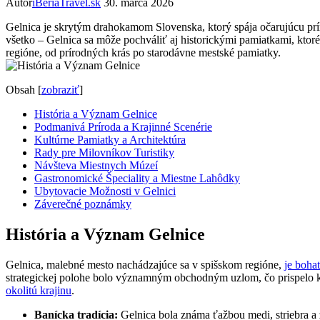
Autor
iBeriaTravel.sk
30. marca 2026
Gelnica je skrytým drahokamom Slovenska, ktorý spája očarujúcu prírod
všetko – Gelnica sa môže pochváliť aj historickými pamiatkami, ktoré 
regióne, od prírodných krás po starodávne mestské pamiatky.
Obsah
[
zobraziť
]
História a Význam Gelnice
Podmanivá Príroda a Krajinné Scenérie
Kultúrne Pamiatky a Architektúra
Rady pre Milovníkov Turistiky
Návšteva Miestnych Múzeí
Gastronomické Špeciality a Miestne Lahôdky
Ubytovacie Možnosti v Gelnici
Záverečné poznámky
História a Význam Gelnice
Gelnica, malebné mesto nachádzajúce sa v spišskom regióne,
je bohat
strategickej polohe bolo významným obchodným uzlom, čo prispelo k 
okolitú krajinu
.
Banícka tradícia:
Gelnica bola známa ťažbou medi, striebra a z