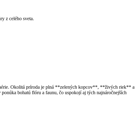
y z celého sveta.
rie. Okolitá príroda je plná **zelených kopcov**, **živých riek** a
v
ponúka bohatú flóru a faunu, čo uspokojí aj tých najnáročnejších