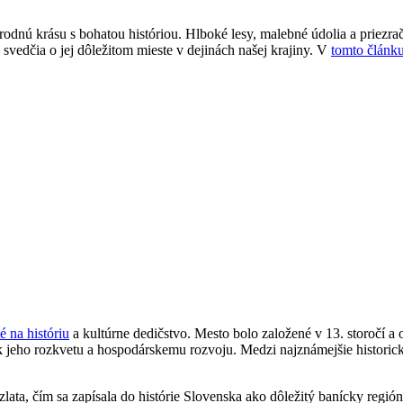
nú krásu s bohatou históriou. Hlboké lesy, malebné údolia a priezračné
svedčia o jej dôležitom mieste v dejinách našej krajiny. V
tomto článku
é na históriu
a kultúrne dedičstvo. Mesto bolo založené v 13. storočí a 
jeho rozkvetu a hospodárskemu rozvoju. Medzi najznámejšie historick
lata, čím sa zapísala do histórie Slovenska ako dôležitý banícky región