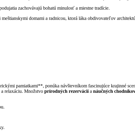
odujatia zachovávajú bohatú minulosť a miestne tradície.
meštianskymi domami a radnicou, ktorá láka obdivovateľov architektúr
ickými pamiatkami**, ponúka návštevníkom fascinujúce krajinné scené
ku a relaxáciu. Množstvo
prírodných rezervácií
a
náučných chodníko
ou.
ky.