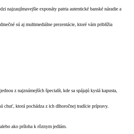
i najzaujímavejšie exponáty patria autentické banské náradie a
inečné sú aj multimediálne prezentácie, ktoré vám priblížia
ednou z najznámejších špecialít, kde sa spájajú kyslá kapusta,
chuť, ktorá pochádza z ich dlhoročnej tradície prípravy.
alebo ako príloha k rôznym jedlám.