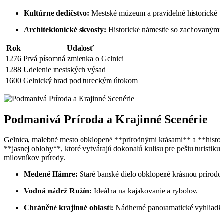
Kultúrne dedičstvo:
Mestské múzeum a pravidelné historické p
Architektonické skvosty:
Historické námestie so zachovanými 
Rok
Udalosť
1276
Prvá písomná zmienka o Gelnici
1288
Udelenie mestských výsad
1600
Gelnický hrad pod tureckým útokom
Podmanivá Príroda a Krajinné Scenérie
Gelnica, malebné mesto obklopené **prírodnými krásami** a **histor
**jasnej oblohy**, ktoré vytvárajú dokonalú kulisu pre pešiu turisti
milovníkov prírody.
Medené Hámre:
Staré banské dielo obklopené krásnou prírod
Vodná nádrž Ružín:
Ideálna na kajakovanie a rybolov.
Chráněné krajinné oblasti:
Nádherné panoramatické vyhliad