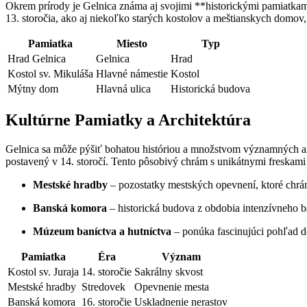
Okrem prírody je Gelnica známa aj svojimi **historickými pamiatkam
13. storočia, ako aj niekoľko starých kostolov a meštianskych domov,
Pamiatka
Miesto
Typ
Hrad Gelnica
Gelnica
Hrad
Kostol sv. Mikuláša
Hlavné námestie
Kostol
Mýtny dom
Hlavná ulica
Historická budova
Kultúrne Pamiatky a Architektúra
Gelnica sa môže pýšiť bohatou históriou a množstvom významných arch
postavený v 14. storočí. Tento pôsobivý chrám s unikátnymi freskami
Mestské hradby
– pozostatky mestských opevnení, ktoré chrán
Banská komora
– historická budova z obdobia intenzívneho ba
Múzeum baníctva a hutníctva
– ponúka fascinujúci pohľad do
Pamiatka
Éra
Význam
Kostol sv. Juraja
14. storočie
Sakrálny skvost
Mestské hradby
Stredovek
Opevnenie mesta
Banská komora
16. storočie
Uskladnenie nerastov