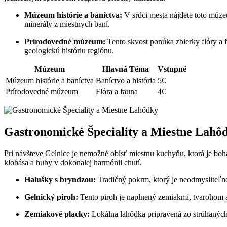
Múzeum histórie a baníctva:
V srdci mesta nájdete toto múze
minerály z miestnych baní.
Prírodovedné múzeum:
Tento skvost ponúka zbierky flóry a f
geologickú históriu regiónu.
Múzeum
Hlavná Téma
Vstupné
Múzeum histórie a baníctva
Baníctvo a história
5€
Prírodovedné múzeum
Flóra a fauna
4€
Gastronomické Špeciality a Miestne Lahô
Pri návšteve Gelnice je nemožné obísť miestnu kuchyňu, ktorá je bohat
klobása a huby v dokonalej harmónii chutí.
Halušky s bryndzou:
Tradičný pokrm, ktorý je neodmysliteľno
Gelnický piroh:
Tento piroh je naplnený zemiakmi, tvarohom a
Zemiakové placky:
Lokálna lahôdka pripravená zo strúhaných