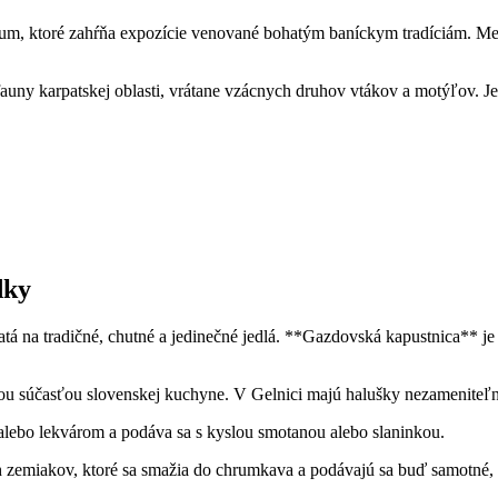
um, ktoré zahŕňa expozície venované bohatým baníckym tradíciám. Medz
auny karpatskej oblasti, vrátane vzácnych druhov vtákov a motýľov. Jed
dky
á na tradičné, chutné a jedinečné jedlá. **Gazdovská kapustnica** je j
u súčasťou slovenskej kuchyne. V Gelnici majú halušky nezameniteľnú 
lebo lekvárom a podáva sa s kyslou smotanou alebo slaninkou.
 zemiakov, ktoré sa smažia do chrumkava a podávajú sa buď samotné, 