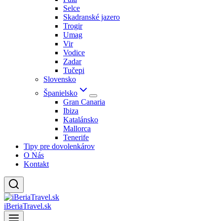
Selce
Skadranské jazero
Trogir
Umag
Vir
Vodice
Zadar
Tučepi
Slovensko
Španielsko
Gran Canaria
Ibiza
Katalánsko
Mallorca
Tenerife
Tipy pre dovolenkárov
O Nás
Kontakt
iBeriaTravel.sk