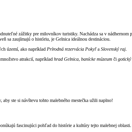
dnuteľné zážitky pre milovníkov turistiky. Nachádza sa v nádhernom p
eň sa zaujímajú o históriu, je Gelnica ideálnou destináciou.
ých území, ako napríklad
Prírodná rezervácia Pokyľ
a
Slovenský raj
.
množstvo atrakcií, napríklad
hrad Gelnica
,
banícke múzeum
či
gotický
, aby ste si návštevu tohto malebného mestečka užili naplno!
úkajú fascinujúci pohľad do histórie a kultúry tejto malebnej oblasti.