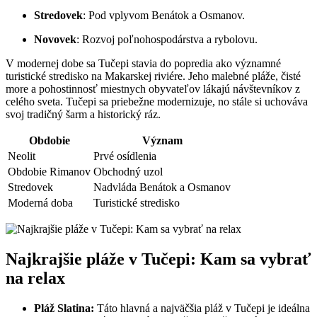
Stredovek
: Pod vplyvom Benátok a Osmanov.
Novovek
: Rozvoj poľnohospodárstva a rybolovu.
V modernej dobe sa Tučepi stavia do popredia ako významné
turistické stredisko na Makarskej riviére. Jeho malebné pláže, čisté
more a pohostinnosť miestnych obyvateľov lákajú návštevníkov z
celého sveta. Tučepi sa priebežne modernizuje, no stále si uchováva
svoj tradičný šarm a historický ráz.
Obdobie
Význam
Neolit
Prvé osídlenia
Obdobie Rimanov
Obchodný uzol
Stredovek
Nadvláda Benátok a Osmanov
Moderná doba
Turistické stredisko
Najkrajšie pláže v Tučepi: Kam sa vybrať
na relax
Pláž Slatina:
Táto hlavná a najväčšia pláž v Tučepi je ideálna