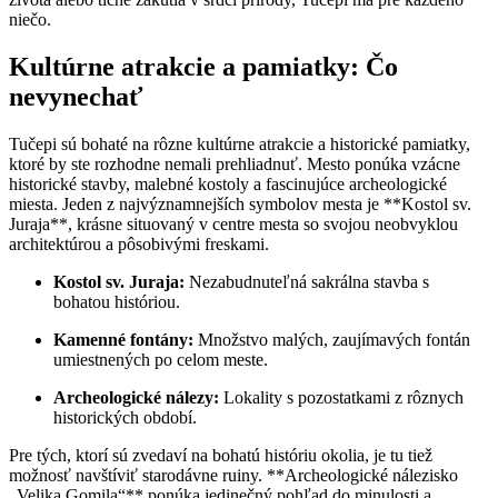
niečo.
Kultúrne atrakcie a pamiatky: Čo
nevynechať
Tučepi sú bohaté na rôzne kultúrne atrakcie a historické pamiatky,
ktoré by ste rozhodne nemali prehliadnuť. Mesto ponúka vzácne
historické stavby, malebné kostoly a fascinujúce archeologické
miesta. Jeden z najvýznamnejších symbolov mesta je **Kostol sv.
Juraja**, krásne situovaný v centre mesta so svojou neobvyklou
architektúrou a pôsobivými freskami.
Kostol sv. Juraja:
Nezabudnuteľná sakrálna stavba s
bohatou históriou.
Kamenné fontány:
Množstvo malých, zaujímavých fontán
umiestnených po celom meste.
Archeologické nálezy:
Lokality s pozostatkami z rôznych
historických období.
Pre tých, ktorí sú zvedaví na bohatú históriu okolia, je tu tiež
možnosť navštíviť starodávne ruiny. **Archeologické nálezisko
„Velika Gomila“** ponúka jedinečný pohľad do minulosti a