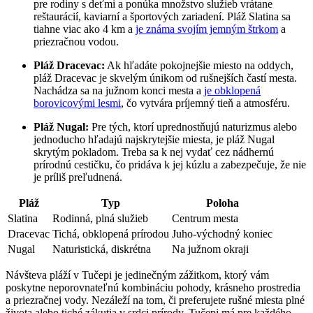
pre rodiny s deťmi a ponúka množstvo služieb vrátane
reštaurácií, kaviarní a športových zariadení. Pláž Slatina sa
tiahne viac ako 4 km a
je známa svojím jemným štrkom
a
priezračnou vodou.
Pláž Dracevac:
Ak hľadáte pokojnejšie miesto na oddych,
pláž Dracevac je skvelým únikom od rušnejších častí mesta.
Nachádza sa na južnom konci mesta a
je obklopená
borovicovými lesmi
, čo vytvára príjemný tieň a atmosféru.
Pláž Nugal:
Pre tých, ktorí uprednostňujú naturizmus alebo
jednoducho hľadajú najskrytejšie miesta, je pláž Nugal
skrytým pokladom. Treba sa k nej vydať cez nádhernú
prírodnú cestičku, čo pridáva k jej kúzlu a zabezpečuje, že nie
je príliš preľudnená.
Pláž
Typ
Poloha
Slatina
Rodinná, plná služieb
Centrum mesta
Dracevac
Tichá, obklopená prírodou
Juho-východný koniec
Nugal
Naturistická, diskrétna
Na južnom okraji
Návšteva pláží v Tučepi je jedinečným zážitkom, ktorý vám
poskytne neporovnateľnú kombináciu pohody, krásneho prostredia
a priezračnej vody. Nezáleží na tom, či preferujete rušné miesta plné
života alebo tiché zákutia v srdci prírody, Tučepi má pre každého