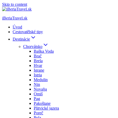
Skip to content
iBeriaTravel.sk
Úvod
Cestovatělské tipy
Destinácie
Chorvátsko
Baška Voda
Brač
Brela
Hvar
Igrane
Istria
Medulin
Nin
Novalja
Omiš
Pag
Pakoštane
Plitvické jazera
Poreč
Pula