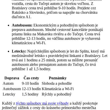
vozidla, cesta do Tučepi autom je skvelou voľbou. Z
Bratislavy cesta trvá približne 9-10 hodín. Prejdete cez
Rakúsko a Slovinsko, pričom sa napojíte na chorvátsku
diaľnicu A1.
Autobusom:
Ekonomickým a pohodlným spôsobom je
preprava autobusom. Mnohé cestovné kancelárie ponúkajú
priamu linku na Makarsku riviéru a do Tučepi. Cesta trvá
približne 12-13 hodín, no väčšina autobusov je vybavená
klimatizáciou a Wi-Fi.
Letecky:
Najrýchlejším spôsobom je let do Splitu, ktorý má
medzinárodné letisko s pravidelnými linkami z Bratislavy. Let
trvá asi 1 hodinu a 25 minút, potom sa môžete presunúť
autobusom alebo prenajatom autom do Tučepi, čo trvá
približne 1 až 1,5 hodiny.
Doprava
Čas cesty
Poznámky
Autom
9-10 hodín
Sloboda a pohodlie
Autobusom
12-13 hodín
Klimatizácia a Wi-Fi
Letecky
1,5 hodiny
Rýchly a pohodlný
Každý z
týchto spôsobov má svoje výhody
a každý poskytuje
jedinečný zážitok z cesty do krásneho prímorského mestečka