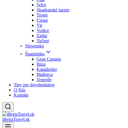
Selce
Skadranské jazero
Trogir
Umag
Vir
Vodice
Zadar
Tučepi
Slovensko
Španielsko
Gran Canaria
Ibiza
Katalánsko
Mallorca
Tenerife
Tipy pre dovolenkárov
O Nás
Kontakt
iBeriaTravel.sk