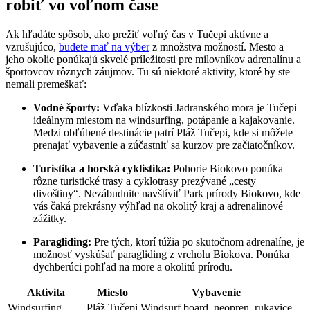
robiť vo voľnom čase
Ak hľadáte spôsob, ako prežiť voľný čas v Tučepi aktívne a
vzrušujúco,
budete mať na výber
z množstva možností. Mesto a
jeho okolie ponúkajú skvelé príležitosti pre milovníkov adrenalínu a
športovcov rôznych záujmov. Tu sú niektoré aktivity, ktoré by ste
nemali premeškať:
Vodné športy:
Vďaka blízkosti Jadranského mora je Tučepi
ideálnym miestom na windsurfing, potápanie a kajakovanie.
Medzi obľúbené destinácie patrí Pláž Tučepi, kde si môžete
prenajať vybavenie a zúčastniť sa kurzov pre začiatočníkov.
Turistika a horská cyklistika:
Pohorie Biokovo ponúka
rôzne turistické trasy a cyklotrasy prezývané „cesty
divoštiny“. Nezábudnite navštíviť Park prírody Biokovo, kde
vás čaká prekrásny výhľad na okolitý kraj a adrenalinové
zážitky.
Paragliding:
Pre tých, ktorí túžia po skutočnom adrenalíne, je
možnosť vyskúšať paragliding z vrcholu Biokova. Ponúka
dychberúci pohľad na more a okolitú prírodu.
Aktivita
Miesto
Vybavenie
Windsurfing
Pláž Tučepi
Windsurf board, neopren, rukavice