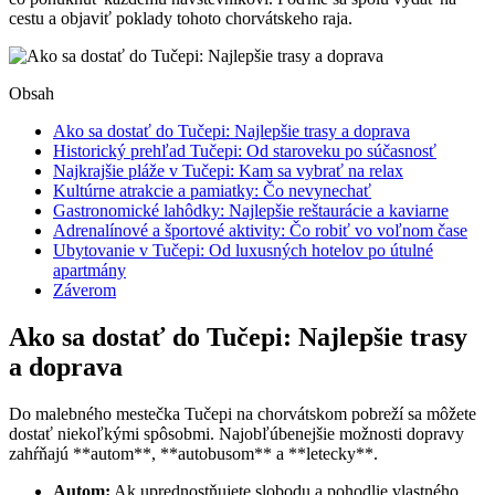
cestu a objaviť poklady tohoto chorvátskeho raja.
Obsah
Ako sa dostať do Tučepi: Najlepšie trasy a doprava
Historický prehľad Tučepi: Od staroveku po súčasnosť
Najkrajšie pláže v Tučepi: Kam sa vybrať na relax
Kultúrne atrakcie a pamiatky: Čo nevynechať
Gastronomické lahôdky: Najlepšie reštaurácie a kaviarne
Adrenalínové a športové aktivity: Čo robiť vo voľnom čase
Ubytovanie v Tučepi: Od luxusných hotelov po útulné
apartmány
Záverom
Ako sa dostať do Tučepi: Najlepšie trasy
a doprava
Do malebného mestečka Tučepi na chorvátskom pobreží sa môžete
dostať niekoľkými spôsobmi. Najobľúbenejšie možnosti dopravy
zahŕňajú **autom**, **autobusom** a **letecky**.
Autom:
Ak uprednostňujete slobodu a pohodlie vlastného