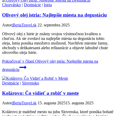
Chorvátsko
|
Destinácie
|
Istria
Olivový olej istria: Najlepšie miesta na degustáciu
Autor
iBeriaTravel.sk
22. septembra 2025
Olivový olej z Istrie je známy svojou výnimočnou kvalitou a
chuťou. Ak ste zvedaví na najlepšie miesta na degustáciu tohto
oleja, Istria ponúka množstvo možností. Navštívte miestne farmy,
obchody s delikatesami alebo reštaurácie a objavte lahodné chute
olivového oleja Istrie.
Pokračovať v čítaní
Olivový olej istria: Najlepšie miesta na
degustáciu
Destinácie
|
Slovensko
Kolárovo: Čo vidieť a robiť v meste
Autor
iBeriaTravel.sk
15. augusta 2025
15. augusta 2025
Kolárovo je malebné mesto na juhu Slovenska, ktoré ponúka bohaté