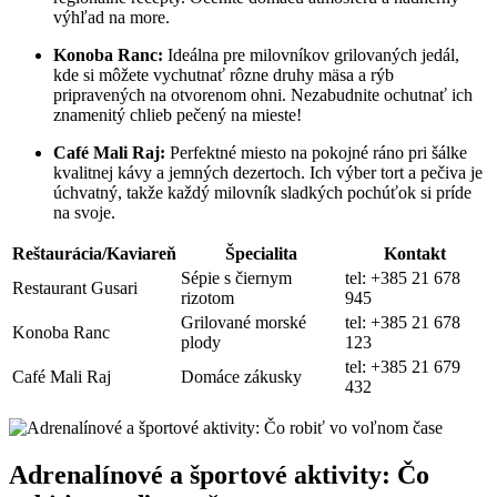
výhľad na more.
Konoba Ranc:
Ideálna pre milovníkov grilovaných jedál,
kde si môžete vychutnať rôzne druhy mäsa a rýb
pripravených na otvorenom ohni. Nezabudnite ochutnať ich
znamenitý chlieb pečený na mieste!
Café Mali Raj:
Perfektné miesto na pokojné ráno pri šálke
kvalitnej kávy a jemných dezertoch. Ich výber tort a pečiva je
úchvatný, takže každý milovník sladkých pochúťok si príde
na svoje.
Reštaurácia/Kaviareň
Špecialita
Kontakt
Sépie s čiernym
tel: +385 21 678
Restaurant Gusari
rizotom
945
Grilované morské
tel: +385 21 678
Konoba Ranc
plody
123
tel: +385 21 679
Café Mali Raj
Domáce zákusky
432
Adrenalínové a športové aktivity: Čo