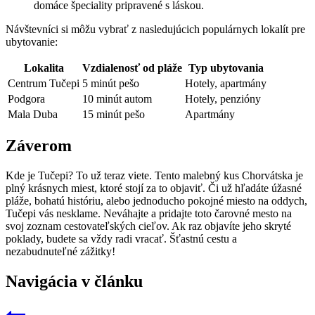
domáce špeciality pripravené s láskou.
Návštevníci si môžu vybrať z nasledujúcich populárnych lokalít pre
ubytovanie:
Lokalita
Vzdialenosť od pláže
Typ ubytovania
Centrum Tučepi
5 minút pešo
Hotely, apartmány
Podgora
10 minút autom
Hotely, penzióny
Mala Duba
15 minút pešo
Apartmány
Záverom
Kde je Tučepi? To už teraz viete. Tento malebný kus Chorvátska je
plný krásnych miest, ktoré stojí za to objaviť. Či už hľadáte úžasné
pláže, bohatú históriu, alebo jednoducho pokojné miesto na oddych,
Tučepi vás nesklame. Neváhajte a pridajte toto čarovné mesto na
svoj zoznam cestovateľských cieľov. Ak raz objavíte jeho skryté
poklady, budete sa vždy radi vracať. Šťastnú cestu a
nezabudnuteľné zážitky!
Navigácia v článku