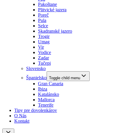
Pakoštane
Plitvické jazera
Poreč
Pula
Selce
Skadranské jazero
Trogir
Umag
Vir
Vodice
Zadar
Tučepi
Slovensko
Španielsko
Toggle child menu
Gran Canaria
Ibiza
Katalánsko
Mallorca
Tenerife
Tipy pre dovolenkárov
O Nás
Kontakt