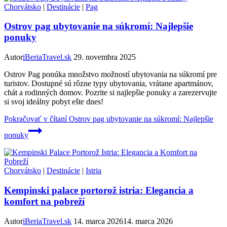
Chorvátsko
|
Destinácie
|
Pag
Ostrov pag ubytovanie na súkromí: Najlepšie
ponuky
Autor
iBeriaTravel.sk
29. novembra 2025
Ostrov Pag ponúka množstvo možností ubytovania na súkromí pre
turistov. Dostupné sú rôzne typy ubytovania, vrátane apartmánov,
chát a rodinných domov. Pozrite si najlepšie ponuky a zarezervujte
si svoj ideálny pobyt ešte dnes!
Pokračovať v čítaní
Ostrov pag ubytovanie na súkromí: Najlepšie
ponuky
Chorvátsko
|
Destinácie
|
Istria
Kempinski palace portorož istria: Elegancia a
komfort na pobreží
Autor
iBeriaTravel.sk
14. marca 2026
14. marca 2026