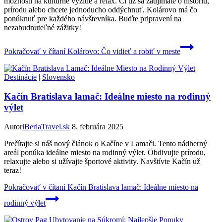
možnosti na kultúrne vyžitie a relax. Či už sa zaujímate o históriu,
prírodu alebo chcete jednoducho oddýchnuť, Kolárovo má čo
ponúknuť pre každého návštevníka. Buďte pripravení na
nezabudnuteľné zážitky!
Pokračovať v čítaní
Kolárovo: Čo vidieť a robiť v meste
Destinácie
|
Slovensko
Kačín Bratislava lamač: Ideálne miesto na rodinný
výlet
Autor
iBeriaTravel.sk
8. februára 2025
Prečítajte si náš nový článok o Kačíne v Lamači. Tento nádherný
areál ponúka ideálne miesto na rodinný výlet. Obdivujte prírodu,
relaxujte alebo si užívajte športové aktivity. Navštívte Kačín už
teraz!
Pokračovať v čítaní
Kačín Bratislava lamač: Ideálne miesto na
rodinný výlet