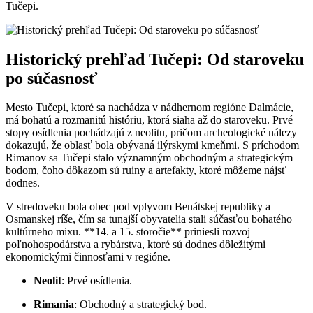
Tučepi.
Historický prehľad Tučepi: Od staroveku
po súčasnosť
Mesto Tučepi, ktoré sa nachádza v nádhernom regióne Dalmácie,
má bohatú a rozmanitú históriu, ktorá siaha až do staroveku. Prvé
stopy osídlenia pochádzajú z neolitu, pričom archeologické nálezy
dokazujú, že oblasť bola obývaná ilýrskymi kmeňmi. S príchodom
Rimanov sa Tučepi stalo významným obchodným a strategickým
bodom, čoho dôkazom sú ruiny a artefakty, ktoré môžeme nájsť
dodnes.
V stredoveku bola obec pod vplyvom Benátskej republiky a
Osmanskej ríše, čím sa tunajší obyvatelia stali súčasťou bohatého
kultúrneho mixu. **14. a 15. storočie** priniesli rozvoj
poľnohospodárstva a rybárstva, ktoré sú dodnes dôležitými
ekonomickými činnosťami v regióne.
Neolit
: Prvé osídlenia.
Rimania
: Obchodný a strategický bod.