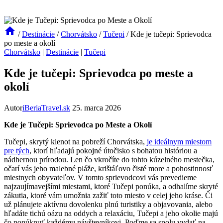
/
Destinácie
/
Chorvátsko
/
Tučepi
/
Kde je tučepi: Sprievodca
po meste a okolí
Chorvátsko
|
Destinácie
|
Tučepi
Kde je tučepi: Sprievodca po meste a
okolí
Autor
iBeriaTravel.sk
25. marca 2026
Kde je Tučepi: Sprievodca po Meste a Okolí
Tučepi, skrytý klenot na pobreží Chorvátska,
je ideálnym miestom
pre tých
, ktorí hľadajú pokojné útočisko s bohatou históriou a
nádhernou prírodou. Len čo vkročíte do tohto kúzelného mestečka,
očarí vás jeho malebné pláže, krištáľovo čisté more a pohostinnosť
miestnych obyvateľov. V tomto sprievodcovi vás prevedieme
najzaujímavejšími miestami, ktoré Tučepi ponúka, a odhalíme skryté
zákutia, ktoré vám umožnia zažiť toto miesto v celej jeho kráse. Či
už plánujete aktívnu dovolenku plnú turistiky a objavovania, alebo
hľadáte tichú oázu na oddych a relaxáciu, Tučepi a jeho okolie majú
čo ponúknuť každému návštevníkovi. Poďme sa spolu vydať na