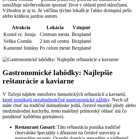
umožňuje návštevníkom spoznať život v oblasti pred stáročiami.
Výhodou je aj to, že väčšina týchto lokalít je ľahko dostupná pešo
alebo krátkou jazdou autom.
Atrakcia
Lokácia
Vstupné
Kostol sv. Juraja
Centrum mesta
Bezplatné
Velika Gomila
2 km od centra
Bezplatné
Kamenné fontány
Po celom meste
Bezplatné
Gastronomické lahôdky: Najlepšie
reštaurácie a kaviarne
V Tučepi nájdete množstvo fantastických reštaurácií a kaviarní,
ktoré ponúkajú nezabudnuteľné gastronomické zážitky
. Nech už
máte chuť na tradičné dalmatínske jedlá, čerstvé morské plody alebo
medzinárodnú kuchyňu, tento malebný prímorský oblasť má čo
ponúknuť každému gurmánovi.
Restaurant Gusari:
Táto reštaurácia ponúka tradičné
chorvátske špeciality s dôrazom na čerstvé suroviny a
regionálne recepty. Oceníte domácu atmosféru a nádherný