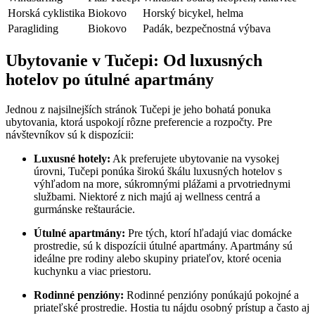
Horská cyklistika
Biokovo
Horský bicykel, helma
Paragliding
Biokovo
Padák, bezpečnostná výbava
Ubytovanie v Tučepi: Od luxusných
hotelov po útulné apartmány
Jednou z najsilnejších stránok Tučepi je jeho bohatá ponuka
ubytovania, ktorá uspokojí rôzne preferencie a rozpočty. Pre
návštevníkov sú k dispozícii:
Luxusné hotely:
Ak preferujete ubytovanie na vysokej
úrovni, Tučepi ponúka širokú škálu luxusných hotelov s
výhľadom na more, súkromnými plážami a prvotriednymi
službami. Niektoré z nich majú aj wellness centrá a
gurmánske reštaurácie.
Útulné apartmány:
Pre tých, ktorí hľadajú viac domácke
prostredie, sú k dispozícii útulné apartmány. Apartmány sú
ideálne pre rodiny alebo skupiny priateľov, ktoré ocenia
kuchynku a viac priestoru.
Rodinné penzióny:
Rodinné penzióny ponúkajú pokojné a
priateľské prostredie. Hostia tu nájdu osobný prístup a často aj