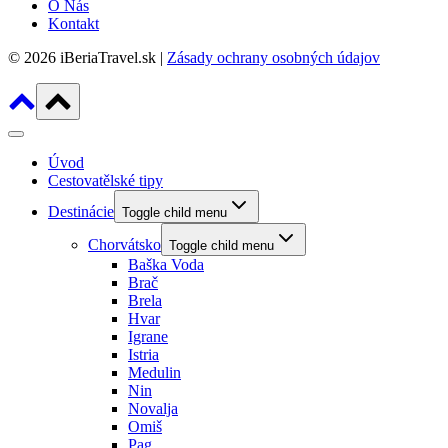
O Nás
Kontakt
© 2026 iBeriaTravel.sk |
Zásady ochrany osobných údajov
Úvod
Cestovatělské tipy
Destinácie
Toggle child menu
Chorvátsko
Toggle child menu
Baška Voda
Brač
Brela
Hvar
Igrane
Istria
Medulin
Nin
Novalja
Omiš
Pag