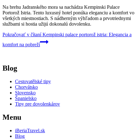
Na brehu Jadranského mora sa nachádza Kempinski Palace
Portorož Istria. Tento luxusný hotel ponúka eleganciu a komfort vo
všetkých miestnostiach. S nádherným výhľadom a prvotriednymi
službami si hostia užijú dokonalú dovolenku.
Pokračovať v čítaní
Kempinski palace portorož istria: Elegancia a
komfort na pobreží
Blog
Cestovatělské tipy
Chorvátsko
Slovensko
Španielsko
Tipy pre dovolenkárov
Menu
iBeriaTravel.sk
Blog