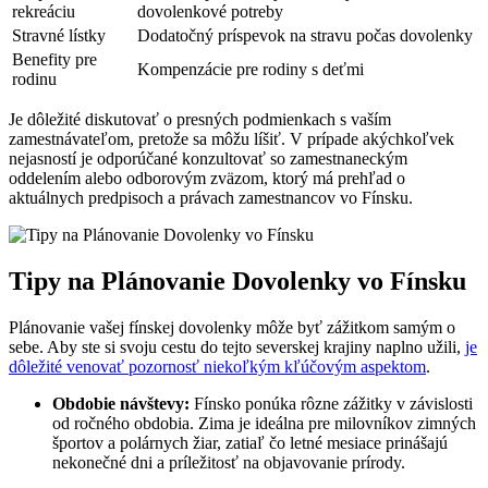
rekreáciu
dovolenkové potreby
Stravné lístky
Dodatočný príspevok na stravu počas dovolenky
Benefity pre
Kompenzácie pre rodiny s deťmi
rodinu
Je dôležité diskutovať o presných podmienkach s vaším
zamestnávateľom, pretože sa môžu líšiť. V prípade akýchkoľvek
nejasností je odporúčané konzultovať so zamestnaneckým
oddelením alebo odborovým zväzom, ktorý má prehľad o
aktuálnych predpisoch a právach zamestnancov vo Fínsku.
Tipy na Plánovanie Dovolenky vo Fínsku
Plánovanie vašej fínskej dovolenky môže byť zážitkom samým o
sebe. Aby ste si svoju cestu do tejto severskej krajiny naplno užili,
je
dôležité venovať pozornosť niekoľkým kľúčovým aspektom
.
Obdobie návštevy:
Fínsko ponúka rôzne zážitky v závislosti
od ročného obdobia. Zima je ideálna pre milovníkov zimných
športov a polárnych žiar, zatiaľ čo letné mesiace prinášajú
nekonečné dni a príležitosť na objavovanie prírody.