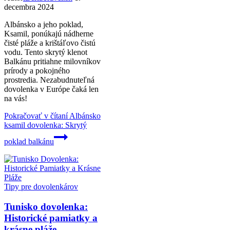
decembra 2024
Albánsko a jeho poklad,
Ksamil, ponúkajú nádherne
čisté pláže a krištáľovo čistú
vodu. Tento skrytý klenot
Balkánu pritiahne milovníkov
prírody a pokojného
prostredia. Nezabudnuteľná
dovolenka v Európe čaká len
na vás!
Pokračovať v čítaní
Albánsko
ksamil dovolenka: Skrytý
poklad balkánu
Tipy pre dovolenkárov
Tunisko dovolenka:
Historické pamiatky a
krásne pláže