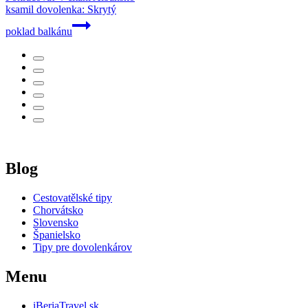
ksamil dovolenka: Skrytý
poklad balkánu
Blog
Cestovatělské tipy
Chorvátsko
Slovensko
Španielsko
Tipy pre dovolenkárov
Menu
iBeriaTravel.sk