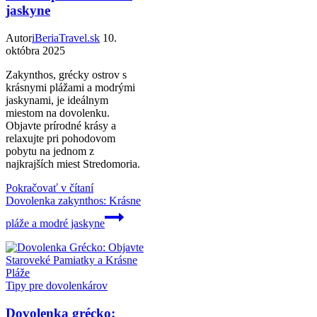
jaskyne
Autor
iBeriaTravel.sk
10.
októbra 2025
Zakynthos, grécky ostrov s
krásnymi plážami a modrými
jaskynami, je ideálnym
miestom na dovolenku.
Objavte prírodné krásy a
relaxujte pri pohodovom
pobytu na jednom z
najkrajších miest Stredomoria.
Pokračovať v čítaní
Dovolenka zakynthos: Krásne
pláže a modré jaskyne
Tipy pre dovolenkárov
Dovolenka grécko: