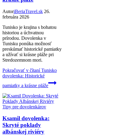
Autor
iBeriaTravel.sk
26.
februára 2026
Tunisko je krajina s bohatou
historiou a úchvatnou
prírodou. Dovolenka v
Tunisku ponúka možnosť
preskúmať historické pamiatky
a užívať si krásne pláže pri
Stredozemnom mori.
Pokračovať v čítaní
Tunisko
dovolenka: Historické
pamiatky a krásne pláže
Tipy pre dovolenkárov
Ksamil dovolenka:
Skryté poklady
albánskej riviéry