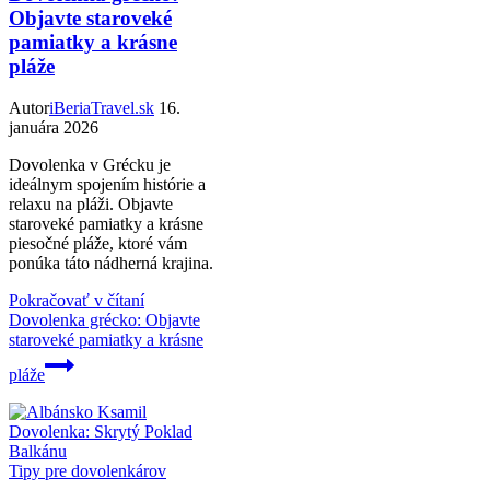
Objavte staroveké
pamiatky a krásne
pláže
Autor
iBeriaTravel.sk
16.
januára 2026
Dovolenka v Grécku je
ideálnym spojením histórie a
relaxu na pláži. Objavte
staroveké pamiatky a krásne
piesočné pláže, ktoré vám
ponúka táto nádherná krajina.
Pokračovať v čítaní
Dovolenka grécko: Objavte
staroveké pamiatky a krásne
pláže
Tipy pre dovolenkárov