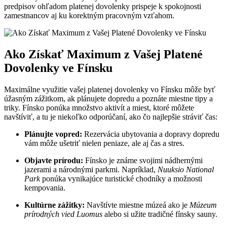
predpisov ohľadom platenej dovolenky prispeje k spokojnosti
zamestnancov aj ku korektným pracovným vzťahom.
Ako Získať Maximum z Vašej Platené
Dovolenky ve Fínsku
Maximálne využitie vašej platenej dovolenky vo Fínsku môže byť
úžasným zážitkom, ak plánujete dopredu a poznáte miestne tipy a
triky. Fínsko ponúka množstvo aktivít a miest, ktoré môžete
navštíviť, a tu je niekoľko odporúčaní, ako čo najlepšie stráviť čas:
Plánujte vopred:
Rezervácia ubytovania a dopravy dopredu
vám môže ušetriť nielen peniaze, ale aj čas a stres.
Objavte prírodu:
Fínsko je známe svojimi nádhernými
jazerami a národnými parkmi. Napríklad,
Nuuksio National
Park
ponúka vynikajúce turistické chodníky a možnosti
kempovania.
Kultúrne zážitky:
Navštívte miestne múzeá ako je
Múzeum
prírodných vied Luomus
alebo si užite tradičné fínsky sauny.