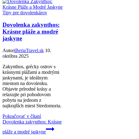
Tipy pre dovolenkárov
Dovolenka zakynthos:
Krásne pláže a modré
jaskyne
Autor
iBeriaTravel.sk
10.
októbra 2025
Zakynthos, grécky ostrov s
krásnymi plážami a modrými
jaskynami, je ideálnym
miestom na dovolenku.
Objavte prírodné krásy a
relaxujte pri pohodovom
pobytu na jednom z
najkrajších miest Stredomoria.
Pokračovať v čítaní
Dovolenka zakynthos: Krásne
pláže a modré jaskyne