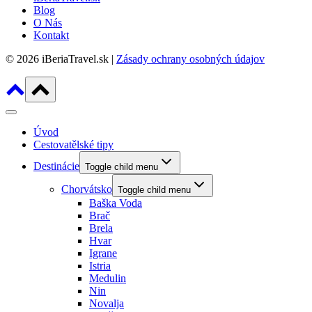
Blog
O Nás
Kontakt
© 2026 iBeriaTravel.sk |
Zásady ochrany osobných údajov
Úvod
Cestovatělské tipy
Destinácie
Toggle child menu
Chorvátsko
Toggle child menu
Baška Voda
Brač
Brela
Hvar
Igrane
Istria
Medulin
Nin
Novalja