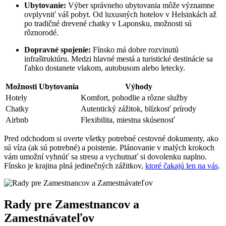
Ubytovanie:
Výber správneho ubytovania môže významne
ovplyvniť váš pobyt. Od luxusných hotelov v Helsinkách až
po tradičné drevené chatky v Laponsku, možnosti sú
rôznorodé.
Dopravné spojenie:
Fínsko má dobre rozvinutú
infraštruktúru. Medzi hlavné mestá a turistické destinácie sa
ľahko dostanete vlakom, autobusom alebo letecky.
Možnosti Ubytovania
Výhody
Hotely
Komfort, pohodlie a rôzne služby
Chatky
Autentický zážitok, blízkosť prírody
Airbnb
Flexibilita, miestna skúsenosť
Pred odchodom si overte všetky potrebné cestovné dokumenty, ako
sú víza (ak sú potrebné) a poistenie. Plánovanie v malých krokoch
vám umožní vyhnúť sa stresu a vychutnať si dovolenku naplno.
Fínsko je krajina plná jedinečných zážitkov,
ktoré čakajú len na vás
.
Rady pre Zamestnancov a
Zamestnávateľov