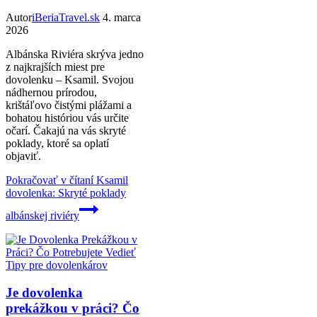
Autor
iBeriaTravel.sk
4. marca
2026
Albánska Riviéra skrýva jedno
z najkrajších miest pre
dovolenku – Ksamil. Svojou
nádhernou prírodou,
krištáľovo čistými plážami a
bohatou históriou vás určite
očarí. Čakajú na vás skryté
poklady, ktoré sa oplatí
objaviť.
Pokračovať v čítaní
Ksamil
dovolenka: Skryté poklady
albánskej riviéry
Tipy pre dovolenkárov
Je dovolenka
prekážkou v práci? Čo