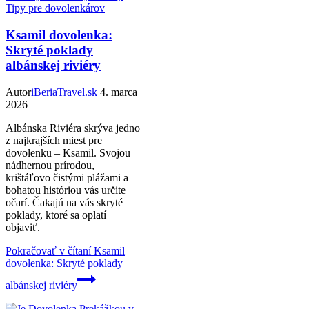
Tipy pre dovolenkárov
Ksamil dovolenka:
Skryté poklady
albánskej riviéry
Autor
iBeriaTravel.sk
4. marca
2026
Albánska Riviéra skrýva jedno
z najkrajších miest pre
dovolenku – Ksamil. Svojou
nádhernou prírodou,
krištáľovo čistými plážami a
bohatou históriou vás určite
očarí. Čakajú na vás skryté
poklady, ktoré sa oplatí
objaviť.
Pokračovať v čítaní
Ksamil
dovolenka: Skryté poklady
albánskej riviéry