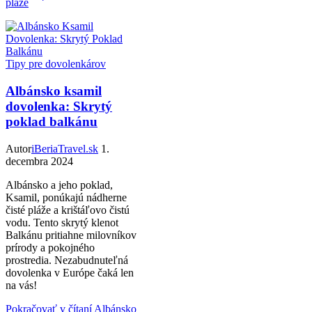
pláže
Tipy pre dovolenkárov
Albánsko ksamil
dovolenka: Skrytý
poklad balkánu
Autor
iBeriaTravel.sk
1.
decembra 2024
Albánsko a jeho poklad,
Ksamil, ponúkajú nádherne
čisté pláže a krištáľovo čistú
vodu. Tento skrytý klenot
Balkánu pritiahne milovníkov
prírody a pokojného
prostredia. Nezabudnuteľná
dovolenka v Európe čaká len
na vás!
Pokračovať v čítaní
Albánsko