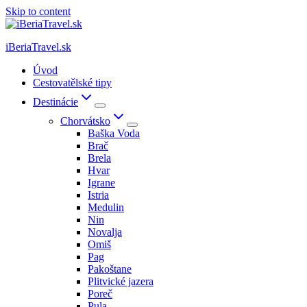
Skip to content
iBeriaTravel.sk
Úvod
Cestovatělské tipy
Destinácie
Chorvátsko
Baška Voda
Brač
Brela
Hvar
Igrane
Istria
Medulin
Nin
Novalja
Omiš
Pag
Pakoštane
Plitvické jazera
Poreč
Pula