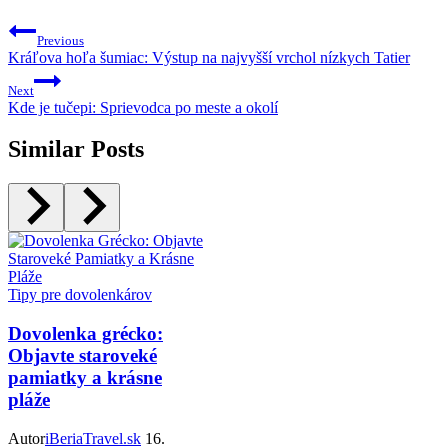
Previous
Kráľova hoľa šumiac: Výstup na najvyšší vrchol nízkych Tatier
Next
Kde je tučepi: Sprievodca po meste a okolí
Similar Posts
Tipy pre dovolenkárov
Dovolenka grécko:
Objavte staroveké
pamiatky a krásne
pláže
Autor
iBeriaTravel.sk
16.