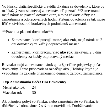
Vo Fínsku platia špecifické pravidlá týkajúce sa dovolenky, ktoré by
mal každý zamestnanec aj zamestnávateľ poznať. **Zamestnanci
majú nárok na platenú dovolenku**, a to na základe dĺžky ich
zamestnania a odpracovaných hodín. Platená dovolenka sa tak môže
líšiť v závislosti od konkrétnych podmienok zamestnania.
**Právo na platenú dovolenku**:
Zamestnanci, ktorí pracujú
menej ako rok
, majú nárok na 2
dni dovolenky za každý odpracovaný mesiac.
Zamestnanci, ktorí pracujú
viac ako rok
, získavajú 2,5 dňa
dovolenky za každý odpracovaný mesiac.
Rovnako majú zamestnanci nárok aj na špeciálne príspevky počas
dovolenky. Tento príspevok sa označuje ako „Holiday Pay“ a je
vypočítaný na základe priemerného denného zárobku zamestnanca.
Typ Zamestnania
Počet Dní Dovolenky
Menej ako rok
24
Viac ako rok
30
Ak plánujete pobyt vo Fínsku, alebo zamestnávate vo Fínsku, je
dôležité byť oboznámený s týmito pravidlami. Dodržiavanie