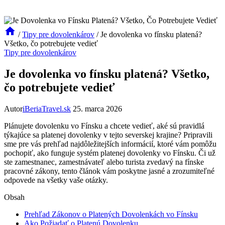
/
Tipy pre dovolenkárov
/
Je dovolenka vo fínsku platená?
Všetko, čo potrebujete vedieť
Tipy pre dovolenkárov
Je dovolenka vo fínsku platená? Všetko,
čo potrebujete vedieť
Autor
iBeriaTravel.sk
25. marca 2026
Plánujete dovolenku vo Fínsku a chcete vedieť, aké sú pravidlá
týkajúce sa platenej dovolenky v tejto severskej krajine? Pripravili
sme pre vás prehľad najdôležitejších informácií, ktoré vám pomôžu
pochopiť, ako funguje systém platenej dovolenky vo Fínsku. Či už
ste zamestnanec, zamestnávateľ alebo turista zvedavý na fínske
pracovné zákony, tento článok vám poskytne jasné a zrozumiteľné
odpovede na všetky vaše otázky.
Obsah
Prehľad Zákonov o Platených Dovolenkách vo Fínsku
Ako Požiadať o Platenú Dovolenku