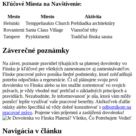
Kľúčové Miesta na Navštívenie:
Mesto
Miesto
Aktivita
Helsinki
Temppeliaukio Church
Prehliadka architektúry
Rovaniemi
Santa Claus Village
Vianočné trhy
Tampere
Pyykkimettä
Tradičná fínska sauna
Záverečné poznámky
Na záver, poznanie pravidiel týkajúcich sa platenej dovolenky vo
Fínsku je kľúčové pre všetkých zamestnancov aj zamestnávateľov.
Fínske pracovné právo ponúka štedré podmienky, ktoré zohľadňujú
potrebu odpočinku a regenerácie. Či už plánujete svoju prvú
dovolenku vo Fínsku alebo sa len snažíte zorientovať vo svojich
právach, je vždy vhodné mať prehľad o základných princípoch a
pravidlách. Nezabudnite, že informovanosť je sila, ktorá vám môže
pomôcť lepšie využívať vaše pracovné benefity. Akékoľvek ďalšie
otázky alebo špecifiká sú vždy dobré konzultovať s
odborníkom na
pracovné právo
. Prajeme vám príjemnú a zaslúženú dovolenku!
Navigácia v článku