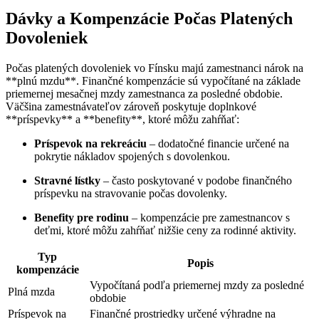
Dávky a Kompenzácie Počas Platených
Dovoleniek
Počas platených dovoleniek vo Fínsku majú zamestnanci nárok na
**plnú mzdu**. Finančné kompenzácie sú vypočítané na základe
priemernej mesačnej mzdy zamestnanca za posledné obdobie.
Väčšina zamestnávateľov zároveň poskytuje doplnkové
**príspevky** a **benefity**, ktoré môžu zahŕňať:
Príspevok na rekreáciu
– dodatočné financie určené na
pokrytie nákladov spojených s dovolenkou.
Stravné lístky
– často poskytované v podobe finančného
príspevku na stravovanie počas dovolenky.
Benefity pre rodinu
– kompenzácie pre zamestnancov s
deťmi, ktoré môžu zahŕňať nižšie ceny za rodinné aktivity.
Typ
Popis
kompenzácie
Vypočítaná podľa priemernej mzdy za posledné
Plná mzda
obdobie
Príspevok na
Finančné prostriedky určené výhradne na