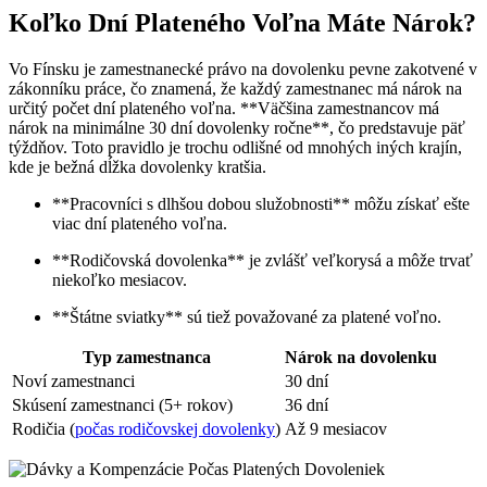
Koľko Dní Plateného Voľna Máte Nárok?
Vo Fínsku je zamestnanecké právo na dovolenku pevne zakotvené v
zákonníku práce, čo znamená, že každý zamestnanec má nárok na
určitý počet dní plateného voľna. **Väčšina zamestnancov má
nárok na minimálne 30 dní dovolenky ročne**, čo predstavuje päť
týždňov. Toto pravidlo je trochu odlišné od mnohých iných krajín,
kde je bežná dĺžka dovolenky kratšia.
**Pracovníci s dlhšou dobou služobnosti** môžu získať ešte
viac dní plateného voľna.
**Rodičovská dovolenka** je zvlášť veľkorysá a môže trvať
niekoľko mesiacov.
**Štátne sviatky** sú tiež považované za platené voľno.
Typ zamestnanca
Nárok na dovolenku
Noví zamestnanci
30 dní
Skúsení zamestnanci (5+ rokov)
36 dní
Rodičia (
počas rodičovskej dovolenky
)
Až 9 mesiacov