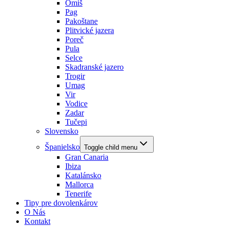
Omiš
Pag
Pakoštane
Plitvické jazera
Poreč
Pula
Selce
Skadranské jazero
Trogir
Umag
Vir
Vodice
Zadar
Tučepi
Slovensko
Španielsko
Toggle child menu
Gran Canaria
Ibiza
Katalánsko
Mallorca
Tenerife
Tipy pre dovolenkárov
O Nás
Kontakt