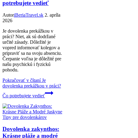
potrebujete vedieť
Autor
iBeriaTravel.sk
2. apríla
2026
Je dovolenka prekážkou v
práci? Niet, ak sú dodržané
určité zásady. Dôležité je
vopred informovať kolegov a
pripraviť sa na svoju absenciu.
Čerpanie voľna je dôležité pre
našu psychickú i fyzickú
pohodu.
Pokračovať v čítaní
Je
dovolenka prekážkou v práci?
Čo potrebujete vedieť
Tipy pre dovolenkárov
Dovolenka zakynthos:
Krásne pláže a modré