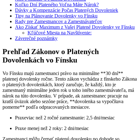
Koľko Dní Plateného Voľna Máte Nárok?
Dávky a Kompenzácie Počas Platených Dovoleniek
Tipy na Plánovanie Dovolenky vo Fínsku
Rady pre Zamestnancov a Zamestnávateľov
Ako Získať Maximum z Vašej Platené Dovolenky ve Fínsku
Kľúčové Miesta na Navštívenie:
Záverečné poznámky
Prehľad Zákonov o Platených
Dovolenkách vo Fínsku
Vo Fínsku majú zamestnanci právo na minimálne **30 dní**
platenej dovolenky ročne. Tento zákon vychádza z fínskeho Zákona
o platených dovolenkách, ktorý zaručuje, že každý, kto je
zamestnaný minimálne jeden rok u toho istého zamestnávateľa, má
nárok na túto dovolenku. V prípade, ak zamestnanec pracuje na
kratší úväzok alebo sezóne práce, **dovolenka sa vypočítava
pomerne** podľa odpracovaných mesiacov.
Praxeviac než 2 ročné zamestnanie: 2,5 dni/mesiac
Praxe menej než 2 roky: 2 dni/mesiac
Zamestnanci môžu čerpať platenú dovolenku po dohode so