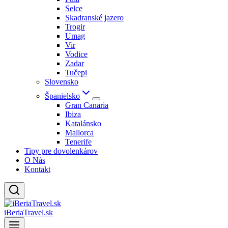
Selce
Skadranské jazero
Trogir
Umag
Vir
Vodice
Zadar
Tučepi
Slovensko
Španielsko
Gran Canaria
Ibiza
Katalánsko
Mallorca
Tenerife
Tipy pre dovolenkárov
O Nás
Kontakt
iBeriaTravel.sk