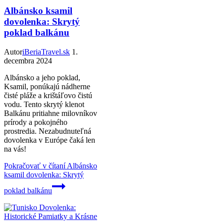
Albánsko ksamil
dovolenka: Skrytý
poklad balkánu
Autor
iBeriaTravel.sk
1.
decembra 2024
Albánsko a jeho poklad,
Ksamil, ponúkajú nádherne
čisté pláže a krištáľovo čistú
vodu. Tento skrytý klenot
Balkánu pritiahne milovníkov
prírody a pokojného
prostredia. Nezabudnuteľná
dovolenka v Európe čaká len
na vás!
Pokračovať v čítaní
Albánsko
ksamil dovolenka: Skrytý
poklad balkánu