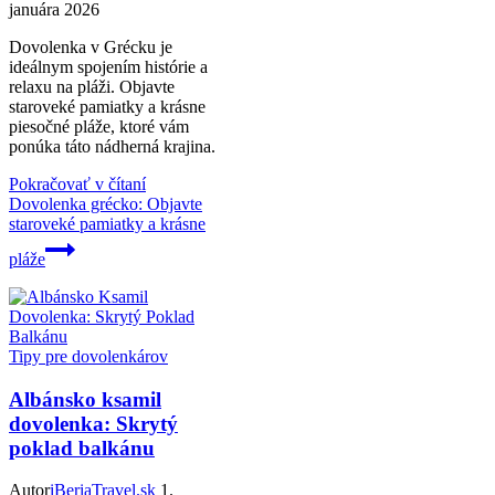
januára 2026
Dovolenka v Grécku je
ideálnym spojením histórie a
relaxu na pláži. Objavte
staroveké pamiatky a krásne
piesočné pláže, ktoré vám
ponúka táto nádherná krajina.
Pokračovať v čítaní
Dovolenka grécko: Objavte
staroveké pamiatky a krásne
pláže
Tipy pre dovolenkárov
Albánsko ksamil
dovolenka: Skrytý
poklad balkánu
Autor
iBeriaTravel.sk
1.