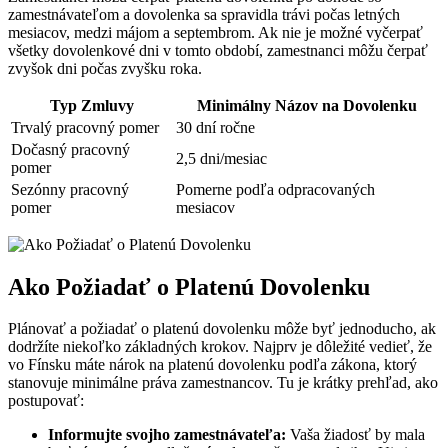
zamestnávateľom a dovolenka sa spravidla trávi počas letných
mesiacov, medzi májom a septembrom. Ak nie je možné vyčerpať
všetky dovolenkové dni v tomto období, zamestnanci môžu čerpať
zvyšok dni počas zvyšku roka.
Typ Zmluvy
Minimálny Názov na Dovolenku
Trvalý pracovný pomer
30 dní ročne
Dočasný pracovný
2,5 dni/mesiac
pomer
Sezónny pracovný
Pomerne podľa odpracovaných
pomer
mesiacov
Ako Požiadať o Platenú Dovolenku
Plánovať a požiadať o platenú dovolenku môže byť jednoducho, ak
dodržíte niekoľko základných krokov. Najprv je dôležité vedieť, že
vo Fínsku máte nárok na platenú dovolenku podľa zákona, ktorý
stanovuje minimálne práva zamestnancov. Tu je krátky prehľad, ako
postupovať:
Informujte svojho zamestnávateľa:
Vaša žiadosť by mala