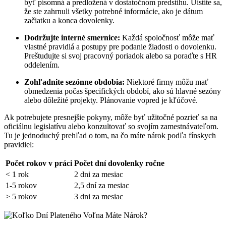
byť písomná a predložená v dostatočnom predstihu. Uistite sa,
že ste zahrnuli všetky potrebné informácie, ako je dátum
začiatku a konca dovolenky.
Dodržujte interné smernice:
Každá spoločnosť môže mať
vlastné pravidlá a postupy pre podanie žiadosti o dovolenku.
Preštudujte si svoj pracovný poriadok alebo sa poraďte s HR
oddelením.
Zohľadnite sezónne obdobia:
Niektoré firmy môžu mať
obmedzenia počas špecifických období, ako sú hlavné sezóny
alebo dôležité projekty. Plánovanie vopred je kľúčové.
Ak potrebujete presnejšie pokyny, môže byť užitočné pozrieť sa na
oficiálnu legislatívu alebo konzultovať so svojím zamestnávateľom.
Tu je jednoduchý prehľad o tom, na čo máte nárok podľa fínskych
pravidiel:
Počet rokov v práci
Počet dní dovolenky ročne
< 1 rok
2 dni za mesiac
1-5 rokov
2,5 dní za mesiac
> 5 rokov
3 dni za mesiac