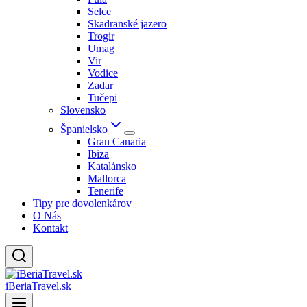
Selce
Skadranské jazero
Trogir
Umag
Vir
Vodice
Zadar
Tučepi
Slovensko
Španielsko
Gran Canaria
Ibiza
Katalánsko
Mallorca
Tenerife
Tipy pre dovolenkárov
O Nás
Kontakt
iBeriaTravel.sk