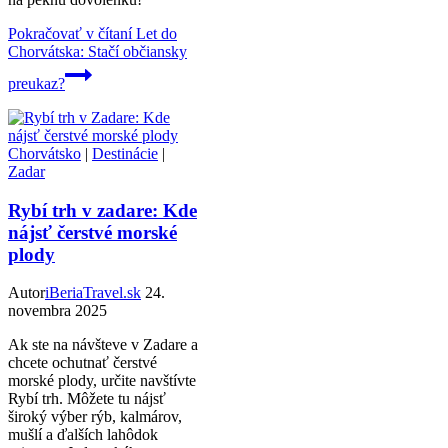
Pokračovať v čítaní
Let do
Chorvátska: Stačí občiansky
preukaz?
Chorvátsko
|
Destinácie
|
Zadar
Rybí trh v zadare: Kde
nájsť čerstvé morské
plody
Autor
iBeriaTravel.sk
24.
novembra 2025
Ak ste na návšteve v Zadare a
chcete ochutnať čerstvé
morské plody, určite navštívte
Rybí trh. Môžete tu nájsť
široký výber rýb, kalmárov,
mušlí a ďalších lahôdok