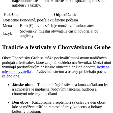
najjednoduchšie autom. V meste sú k dispozícii aj miestne
autobusy a taxíky.
Položka
Odporúčanie
Oblečenie
Pohodlné, podľa aktuálneho počasia
Mena
Euro (€) – v mestách je množstvo bankomatov
Slovenský, miestni obyvatelia často hovoria aj po
Jazyk
anglicky
Tradície a festivaly v Chorvátskom Grobe
Obec Chorvátsky Grob sa môže pochváliť množstvom tradičných
podujatí a festivalov, ktoré zaujmú každého návštevníka. Medzi nimi
vynikajú predovšetkým **Jánske ohne** a **Deň obce**,
kedy sa
miestni obyvatelia
a návštevníci stretnú a oslavy prebiehajú počas
celého dňa.
Jánske ohne
– Tento tradičný festival sa koná začiatkom leta
a atmosféra je naplnená ľudovými tancami, hudbou a
chutnými miestnymi jedlami.
Deň obce
– Každoročne v septembri sa oslavuje deň obce,
kde sa môžete tešiť na remeselné trhy, koncerty a bohatý
kultúrny program.