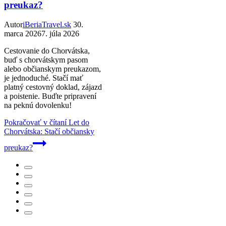
preukaz?
Autor
iBeriaTravel.sk
30.
marca 2026
7. júla 2026
Cestovanie do Chorvátska,
buď s chorvátskym pasom
alebo občianskym preukazom,
je jednoduché. Stačí mať
platný cestovný doklad, zájazd
a poistenie. Buďte pripravení
na peknú dovolenku!
Pokračovať v čítaní
Let do
Chorvátska: Stačí občiansky
preukaz?