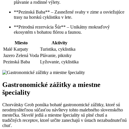
plávanie a rodinné výlety.
**Pezinská Baba** – Zasnežené svahy v zime a osviežujúce
trasy na horskú cyklistiku v lete.
**Prirodná rezervácia Šúr** – Unikátny mokraďový
ekosystém s bohatou flórou a faunou.
Miesto
Aktivity
Malé Karpaty
Turistika, cyklistika
Jazero Zelená Voda
Plávanie, pikniky
Pezinská Baba
Lyžovanie, cyklistika
Gastronomické zážitky a miestne
špeciality
Chorvátsky Grob ponúka bohaté gastronomické zážitky, ktoré sú
neodmysliteľnou súčasťou návštevy tohto malebného slovenského
mestečka. Skvelé jedlá a miestne špeciality sú plné chutí a
tradičných receptov, ktoré určite zanechajú v ústach nezabudnuteľnú
chuť.