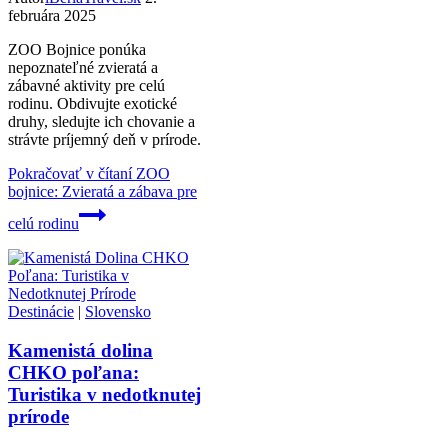
februára 2025
ZOO Bojnice ponúka
nepoznateľné zvieratá a
zábavné aktivity pre celú
rodinu. Obdivujte exotické
druhy, sledujte ich chovanie a
strávte príjemný deň v prírode.
Pokračovať v čítaní
ZOO
bojnice: Zvieratá a zábava pre
celú rodinu
Destinácie
|
Slovensko
Kamenistá dolina
CHKO poľana:
Turistika v nedotknutej
prírode