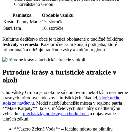
Chorvátskeho Grobu.
Pamiatka
Obdobie vzniku
Kostol Panny Márie
13. storočie
Stará fara
16. storočie
Kultúrne dedičstvo obce je taktiež obohatené o tradičné folklórne
festivaly
a
remeslá
. Každoročne sa tu konajú podujatia, ktoré
pripomínajú a udržujú tradičné zvyky a kultúru regiónu.
Prírodné krásy a turistické atrakcie v
okolí
Chorvátsky Grob a jeho okolie sú domovom niekoľkých nesmierne
krásnych prírodných úkazov a turistických lákadiel,
ktoré určite
stoja za návštevu
. Medzi najobľúbenejšie miesta v regióne patria
**Malé Karpaty**, kde si môžete vychutnať túry s nádhernými
výhľadmi,
prechádzky po lesných chodníkoch
a objavovanie
tajných zákutí.
**Jazero Zelená Voda** – Ideálne miesto na pikniky,