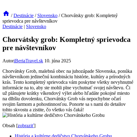
/
Destinácie
/
Slovensko
/
Chorvátsky grob: Kompletný
sprievodca pre návštevníkov
Destinácie
|
Slovensko
Chorvátsky grob: Kompletný sprievodca
pre návštevníkov
Autor
iBeriaTravel.sk
10. júna 2025
Chorvátsky Grob, malebná obec na juhozápade Slovenska, ponúka
návštevníkom jedinečnú kombináciu histórie, kultúry a prírodných
krás. Tento kompletný sprievodca vám poskytne všetky nevyhnutné
informácie na to, aby ste mohli plne vychutnať svojej návštevu. Či
už plánujete krátky víkendový výlet alebo hľadáte pokojné miesto
na dlhšiu dovolenku, Chorvátsky Grob vás nepochybne očarí
svojim šarmom a pohostinnosťou. Ponorte sa s nami do detailov
tohto skvostu a zistite, čo všetko vás čaká!
Obsah
[
zobraziť
]
História a kultúrne dedičstvo Chorvátskeho Grobu