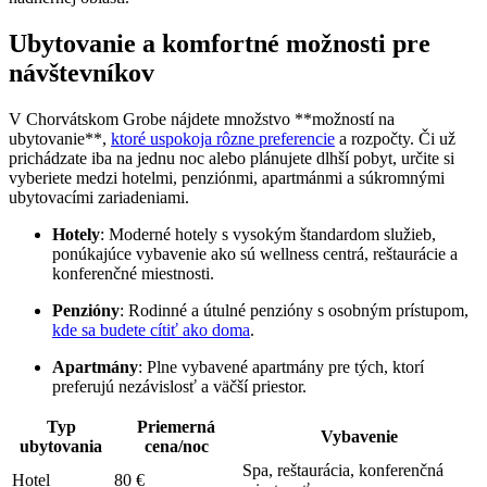
Ubytovanie a komfortné možnosti pre
návštevníkov
V Chorvátskom Grobe nájdete množstvo **možností na
ubytovanie**,
ktoré uspokoja rôzne preferencie
a rozpočty. Či už
prichádzate iba na jednu noc alebo plánujete dlhší pobyt, určite si
vyberiete medzi hotelmi, penziónmi, apartmánmi a súkromnými
ubytovacími zariadeniami.
Hotely
: Moderné hotely s vysokým štandardom služieb,
ponúkajúce vybavenie ako sú wellness centrá, reštaurácie a
konferenčné miestnosti.
Penzióny
: Rodinné a útulné penzióny s osobným prístupom,
kde sa budete cítiť ako doma
.
Apartmány
: Plne vybavené apartmány pre tých, ktorí
preferujú nezávislosť a väčší priestor.
Typ
Priemerná
Vybavenie
ubytovania
cena/noc
Spa, reštaurácia, konferenčná
Hotel
80 €