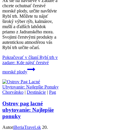
Ak ste na návšteve v Zadare a
chcete ochutnať čerstvé
morské plody, určite navštívte
Rybí trh. Môžete tu nájsť
široký výber rýb, kalmárov,
mušlí a ďalších lahôdok
priamo z Jadranského mora.
Svojimi čerstvými produkty a
autentickou atmosférou vás
Rybí trh určite očarí.
Pokračovať v čítaní
Rybí trh v
zadare: Kde nájsť čerstvé
morské plody
Chorvátsko
|
Destinácie
|
Pag
Ostrov pag lacné
ubytovanie: Najlepšie
ponuky
Autor
iBeriaTravel.sk
20.