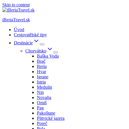
Skip to content
iBeriaTravel.sk
Úvod
Cestovatělské tipy
Destinácie
Chorvátsko
Baška Voda
Brač
Brela
Hvar
Igrane
Istria
Medulin
Nin
Novalja
Omiš
Pag
Pakoštane
Plitvické jazera
Poreč
Pula