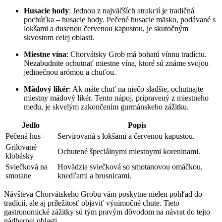
Husacie hody
: Jednou z najväčších atrakcií je tradičná
pochúťka – husacie hody. Pečené husacie mäsko, podávané s
lokšami a dusenou červenou kapustou, je skutočným
skvostom celej oblasti.
Miestne vína
: Chorvátsky Grob má bohatú vínnu tradíciu.
Nezabudnite ochutnať miestne vína, ktoré sú známe svojou
jedinečnou arómou a chuťou.
Mädový likér
: Ak máte chuť na niečo sladšie, ochutnajte
miestny mädový likér. Tento nápoj, pripravený z miestneho
medu, je skvelým zakončením gurmánskeho zážitku.
Jedlo
Popis
Pečená hus
Servírovaná s lokšami a červenou kapustou.
Grilované
Ochutené špeciálnymi miestnymi koreninami.
klobásky
Sviečková na
Hovädzia sviečková so smotanovou omáčkou,
smotane
knedľami a brusnicami.
Návšteva Chorvátskeho Grobu vám poskytne nielen pohľad do
tradícií, ale aj príležitosť objaviť výnimočné chute. Tieto
gastronomické zážitky sú tým pravým dôvodom na návrat do tejto
nádhernej oblasti.