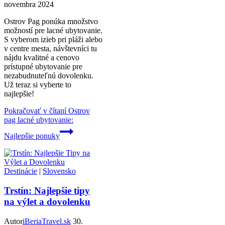
novembra 2024
Ostrov Pag ponúka množstvo
možností pre lacné ubytovanie.
S vyberom izieb pri pláži alebo
v centre mesta, návštevníci tu
nájdu kvalitné a cenovo
prístupné ubytovanie pre
nezabudnuteľnú dovolenku.
Už teraz si vyberte to
najlepšie!
Pokračovať v čítaní
Ostrov
pag lacné ubytovanie:
Najlepšie ponuky
Destinácie
|
Slovensko
Trstín: Najlepšie tipy
na výlet a dovolenku
Autor
iBeriaTravel.sk
30.