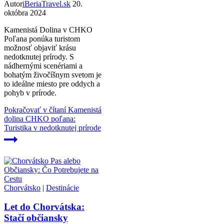
Autor
iBeriaTravel.sk
20.
októbra 2024
Kamenistá Dolina v CHKO
Poľana ponúka turistom
možnosť objaviť krásu
nedotknutej prírody. S
nádhernými scenériami a
bohatým živočíšnym svetom je
to ideálne miesto pre oddych a
pohyb v prírode.
Pokračovať v čítaní
Kamenistá
dolina CHKO poľana:
Turistika v nedotknutej prírode
Chorvátsko
|
Destinácie
Let do Chorvátska:
Stačí občiansky