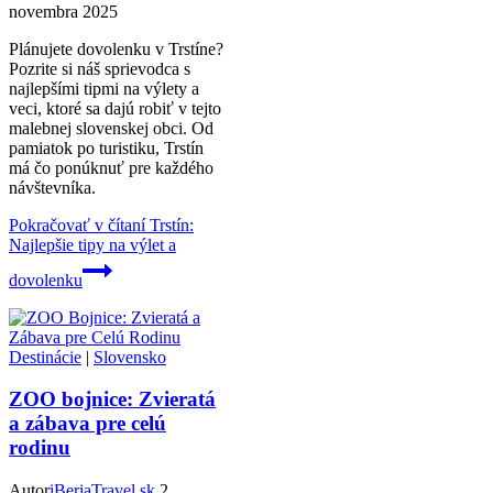
novembra 2025
Plánujete dovolenku v Trstíne?
Pozrite si náš sprievodca s
najlepšími tipmi na výlety a
veci, ktoré sa dajú robiť v tejto
malebnej slovenskej obci. Od
pamiatok po turistiku, Trstín
má čo ponúknuť pre každého
návštevníka.
Pokračovať v čítaní
Trstín:
Najlepšie tipy na výlet a
dovolenku
Destinácie
|
Slovensko
ZOO bojnice: Zvieratá
a zábava pre celú
rodinu
Autor
iBeriaTravel.sk
2.