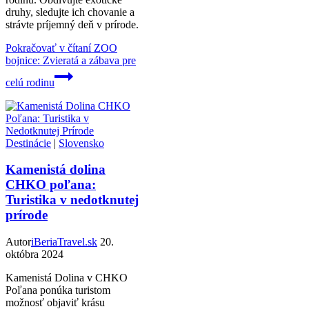
druhy, sledujte ich chovanie a
strávte príjemný deň v prírode.
Pokračovať v čítaní
ZOO
bojnice: Zvieratá a zábava pre
celú rodinu
Destinácie
|
Slovensko
Kamenistá dolina
CHKO poľana:
Turistika v nedotknutej
prírode
Autor
iBeriaTravel.sk
20.
októbra 2024
Kamenistá Dolina v CHKO
Poľana ponúka turistom
možnosť objaviť krásu