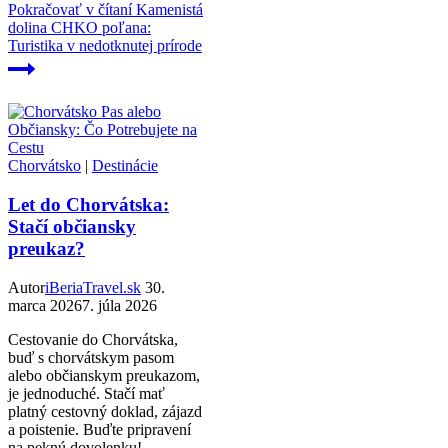
Pokračovať v čítaní
Kamenistá
dolina CHKO poľana:
Turistika v nedotknutej prírode
Chorvátsko
|
Destinácie
Let do Chorvátska:
Stačí občiansky
preukaz?
Autor
iBeriaTravel.sk
30.
marca 2026
7. júla 2026
Cestovanie do Chorvátska,
buď s chorvátskym pasom
alebo občianskym preukazom,
je jednoduché. Stačí mať
platný cestovný doklad, zájazd
a poistenie. Buďte pripravení
na peknú dovolenku!