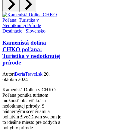
Destinácie
|
Slovensko
Kamenistá dolina
CHKO poľana:
Turistika v nedotknutej
prírode
Autor
iBeriaTravel.sk
20.
októbra 2024
Kamenistá Dolina v CHKO
Poľana ponúka turistom
možnosť objaviť krásu
nedotknutej prírody. S
nádhernými scenériami a
bohatým živočíšnym svetom je
to ideálne miesto pre oddych a
pohyb v prírode.