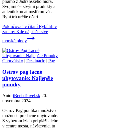
priamo z Jadranského mora.
Svojimi čerstvými produkty a
autentickou atmosférou vás
Rybí trh určite očarí.
Pokračovať v čítaní
Rybí trh v
zadare: Kde nájsť čerstvé
morské plody
Chorvátsko
|
Destinácie
|
Pag
Ostrov pag lacné
ubytovanie: Najlepšie
ponuky
Autor
iBeriaTravel.sk
20.
novembra 2024
Ostrov Pag ponúka množstvo
možností pre lacné ubytovanie.
S vyberom izieb pri pláži alebo
v centre mesta, návštevníci tu