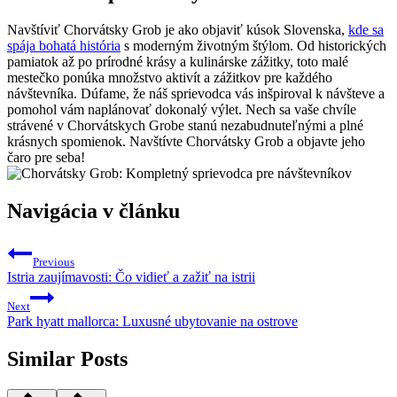
Navštíviť Chorvátsky Grob je ako objaviť kúsok Slovenska,
kde sa
spája bohatá história
s moderným životným štýlom. Od historických
pamiatok až po prírodné krásy a kulinárske zážitky, toto malé
mestečko ponúka množstvo aktivít a zážitkov pre každého
návštevníka. Dúfame, že náš sprievodca vás inšpiroval k návšteve a
pomohol vám naplánovať dokonalý výlet. Nech sa vaše chvíle
strávené v Chorvátskych Grobe stanú nezabudnuteľnými a plné
krásnych spomienok. Navštívte Chorvátsky Grob a objavte jeho
čaro pre seba!
Navigácia v článku
Previous
Istria zaujímavosti: Čo vidieť a zažiť na istrii
Next
Park hyatt mallorca: Luxusné ubytovanie na ostrove
Similar Posts