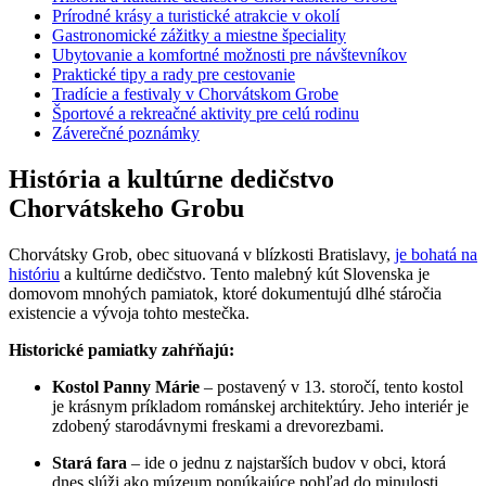
Prírodné krásy a turistické atrakcie v okolí
Gastronomické zážitky a miestne špeciality
Ubytovanie a komfortné možnosti pre návštevníkov
Praktické tipy a rady pre cestovanie
Tradície a festivaly v Chorvátskom Grobe
Športové a rekreačné aktivity pre celú rodinu
Záverečné poznámky
História a kultúrne dedičstvo
Chorvátskeho Grobu
Chorvátsky Grob, obec situovaná v blízkosti Bratislavy,
je bohatá na
históriu
a kultúrne dedičstvo. Tento malebný kút Slovenska je
domovom mnohých pamiatok, ktoré dokumentujú dlhé stáročia
existencie a vývoja tohto mestečka.
Historické pamiatky zahŕňajú:
Kostol Panny Márie
– postavený v 13. storočí, tento kostol
je krásnym príkladom románskej architektúry. Jeho interiér je
zdobený starodávnymi freskami a drevorezbami.
Stará fara
– ide o jednu z najstarších budov v obci, ktorá
dnes slúži ako múzeum ponúkajúce pohľad do minulosti