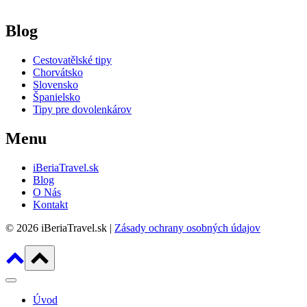
Blog
Cestovatělské tipy
Chorvátsko
Slovensko
Španielsko
Tipy pre dovolenkárov
Menu
iBeriaTravel.sk
Blog
O Nás
Kontakt
© 2026 iBeriaTravel.sk |
Zásady ochrany osobných údajov
Úvod