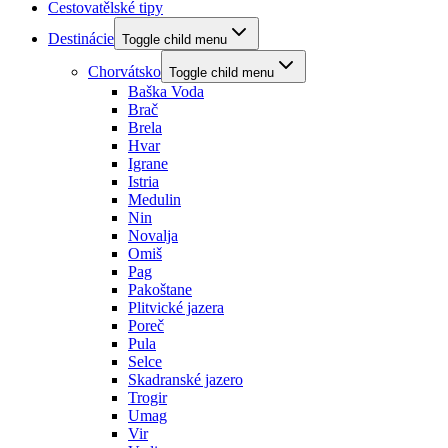
Cestovatělské tipy
Destinácie
Toggle child menu
Chorvátsko
Toggle child menu
Baška Voda
Brač
Brela
Hvar
Igrane
Istria
Medulin
Nin
Novalja
Omiš
Pag
Pakoštane
Plitvické jazera
Poreč
Pula
Selce
Skadranské jazero
Trogir
Umag
Vir