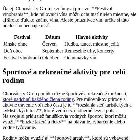
Ďalej, Chorvátsky Grob je známy aj pre svoj **Festival
vinobrania**, kde milovníci vína môžu ochutnať nielen miestne, ale
aj široko ďaleko známe vína. Ak ste priaznivec vín, určite si túto
udalosť nenechajte ujsť.
Festival
Dátum
Hlavné aktivity
Jánske ohne
Červen
Hudba, tance, miestne jedlá
Deň obce
September
Remeselné trhy, koncerty
Festival vinobrania
Október
Ochutnávky vín
Športové a rekreačné aktivity pre celú
rodinu
Chorvátsky Grob ponúka rôzne športové a rekreačné možnosti,
ktoré nadchnú každého člena rodiny
. Pre milovníkov prírody a
aktívne trávenie voľného času je tu **rozsiahla sieť turistických a
cyklistických trás**, ktoré vedú cez nádherné lesy a polia.
Na svoje si prídu tiež fanúšikovia vodných športov, ktorí môžu
využiť **blízke jazerá a rieky** na plávanie, rybárčenie alebo
vodné lyžovanie.
Rodiny môžu využiť aj **športové areály**, ktoré sú vybavené