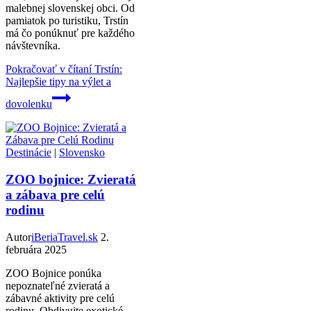
malebnej slovenskej obci. Od
pamiatok po turistiku, Trstín
má čo ponúknuť pre každého
návštevníka.
Pokračovať v čítaní
Trstín:
Najlepšie tipy na výlet a
dovolenku
Destinácie
|
Slovensko
ZOO bojnice: Zvieratá
a zábava pre celú
rodinu
Autor
iBeriaTravel.sk
2.
februára 2025
ZOO Bojnice ponúka
nepoznateľné zvieratá a
zábavné aktivity pre celú
rodinu. Obdivujte exotické