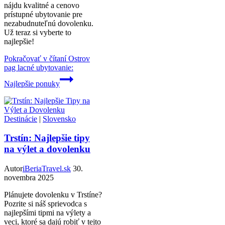
nájdu kvalitné a cenovo
prístupné ubytovanie pre
nezabudnuteľnú dovolenku.
Už teraz si vyberte to
najlepšie!
Pokračovať v čítaní
Ostrov
pag lacné ubytovanie:
Najlepšie ponuky
Destinácie
|
Slovensko
Trstín: Najlepšie tipy
na výlet a dovolenku
Autor
iBeriaTravel.sk
30.
novembra 2025
Plánujete dovolenku v Trstíne?
Pozrite si náš sprievodca s
najlepšími tipmi na výlety a
veci, ktoré sa dajú robiť v tejto