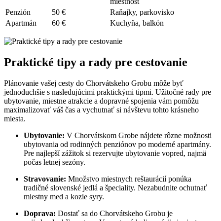
miestnosť
Penzión
50 €
Raňajky, parkovisko
Apartmán
60 €
Kuchyňa, balkón
Praktické tipy a rady pre cestovanie
Plánovanie vašej cesty do Chorvátskeho Grobu môže byť
jednoduchšie s nasledujúcimi praktickými tipmi. Užitočné rady pre
ubytovanie, miestne atrakcie a dopravné spojenia vám pomôžu
maximalizovať váš čas a vychutnať si návštevu tohto krásneho
miesta.
Ubytovanie:
V Chorvátskom Grobe nájdete rôzne možnosti
ubytovania od rodinných penziónov po moderné apartmány.
Pre najlepší zážitok si rezervujte ubytovanie vopred, najmä
počas letnej sezóny.
Stravovanie:
Množstvo miestnych reštaurácií ponúka
tradičné slovenské jedlá a špeciality. Nezabudnite ochutnať
miestny med a kozie syry.
Doprava:
Dostať sa do Chorvátskeho Grobu je