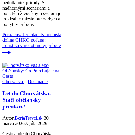
nedotknutej prírody. S
nádhernými scenériami a
bohatým živočíšnym svetom je
to ideálne miesto pre oddych a
pohyb v prírode.
Pokračovať v čítaní
Kamenistá
dolina CHKO poľana:
Turistika v nedotknutej prírode
Chorvátsko
|
Destinácie
Let do Chorvátska:
Stačí občiansky
preukaz?
Autor
iBeriaTravel.sk
30.
marca 2026
7. júla 2026
Cestovanie do Chorvátska,