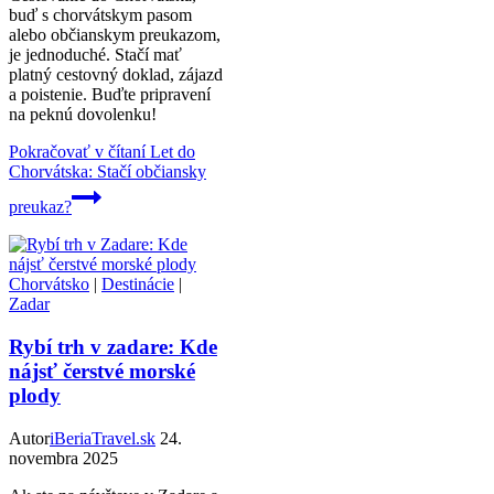
buď s chorvátskym pasom
alebo občianskym preukazom,
je jednoduché. Stačí mať
platný cestovný doklad, zájazd
a poistenie. Buďte pripravení
na peknú dovolenku!
Pokračovať v čítaní
Let do
Chorvátska: Stačí občiansky
preukaz?
Chorvátsko
|
Destinácie
|
Zadar
Rybí trh v zadare: Kde
nájsť čerstvé morské
plody
Autor
iBeriaTravel.sk
24.
novembra 2025