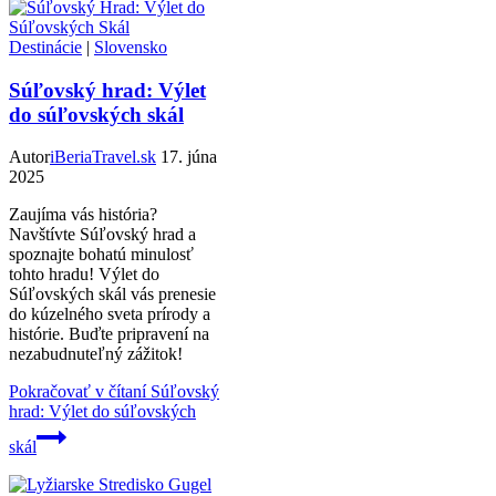
Destinácie
|
Slovensko
Súľovský hrad: Výlet
do súľovských skál
Autor
iBeriaTravel.sk
17. júna
2025
Zaujíma vás história?
Navštívte Súľovský hrad a
spoznajte bohatú minulosť
tohto hradu! Výlet do
Súľovských skál vás prenesie
do kúzelného sveta prírody a
histórie. Buďte pripravení na
nezabudnuteľný zážitok!
Pokračovať v čítaní
Súľovský
hrad: Výlet do súľovských
skál