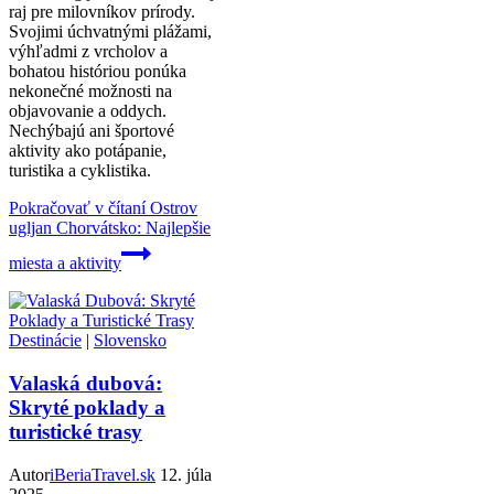
raj pre milovníkov prírody.
Svojimi úchvatnými plážami,
výhľadmi z vrcholov a
bohatou históriou ponúka
nekonečné možnosti na
objavovanie a oddych.
Nechýbajú ani športové
aktivity ako potápanie,
turistika a cyklistika.
Pokračovať v čítaní
Ostrov
ugljan Chorvátsko: Najlepšie
miesta a aktivity
Destinácie
|
Slovensko
Valaská dubová:
Skryté poklady a
turistické trasy
Autor
iBeriaTravel.sk
12. júla