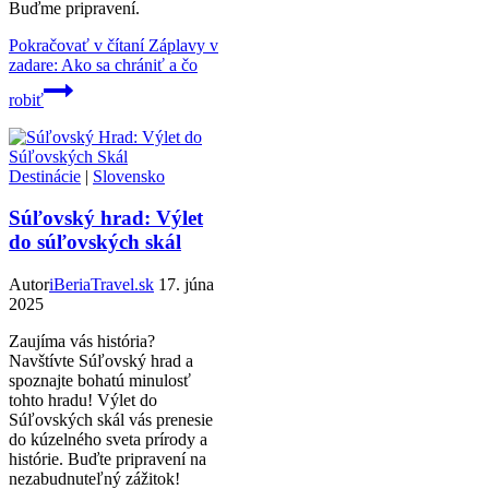
Buďme pripravení.
Pokračovať v čítaní
Záplavy v
zadare: Ako sa chrániť a čo
robiť
Destinácie
|
Slovensko
Súľovský hrad: Výlet
do súľovských skál
Autor
iBeriaTravel.sk
17. júna
2025
Zaujíma vás história?
Navštívte Súľovský hrad a
spoznajte bohatú minulosť
tohto hradu! Výlet do
Súľovských skál vás prenesie
do kúzelného sveta prírody a
histórie. Buďte pripravení na
nezabudnuteľný zážitok!