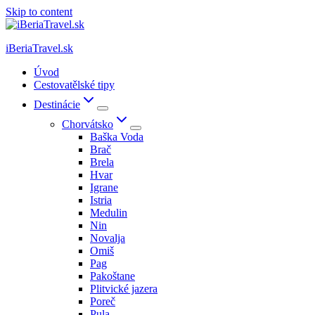
Skip to content
iBeriaTravel.sk
Úvod
Cestovatělské tipy
Destinácie
Chorvátsko
Baška Voda
Brač
Brela
Hvar
Igrane
Istria
Medulin
Nin
Novalja
Omiš
Pag
Pakoštane
Plitvické jazera
Poreč
Pula