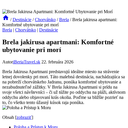
/
Destinácie
/
Chorvátsko
/
Brela
/
Brela jakirusa apartmani:
Komfortné ubytovanie pri morí
Brela
|
Chorvátsko
|
Destinácie
Brela jakirusa apartmani: Komfortné
ubytovanie pri morí
Autor
iBeriaTravel.sk
22. februára 2026
Brela Jakirusa Apartmani predstavujú ideálne miesto na strávenie
letnej dovolenky pri mori. Táto malebná destinácia, nachádzajúca sa
na pobreží chorvátskeho Jadranu, ponúka komfortné ubytovanie a
nezabudnuteľné zážitky. V Brela Jakirusa Apartmani si prídu na
svoje všetci návštevníci – či už túžite po oddychu na pláži, aktívnom
oddychu alebo objavovaní krás okolia. Poďme sa bližšie pozrieť na
to, čo všetko tento úžasný kúsok raja ponúka.
Obsah
[
zobraziť
]
Poloha a Prístup k Moru