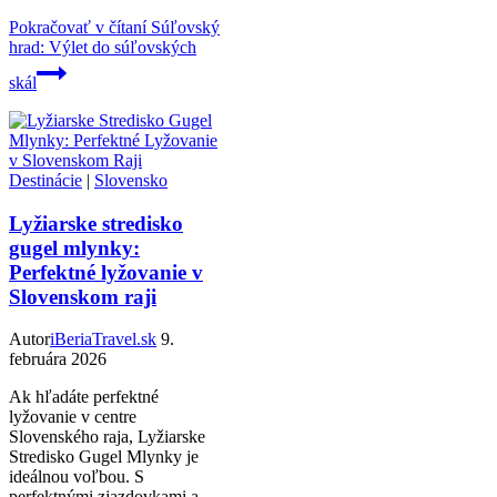
Pokračovať v čítaní
Súľovský
hrad: Výlet do súľovských
skál
Destinácie
|
Slovensko
Lyžiarske stredisko
gugel mlynky:
Perfektné lyžovanie v
Slovenskom raji
Autor
iBeriaTravel.sk
9.
februára 2026
Ak hľadáte perfektné
lyžovanie v centre
Slovenského raja, Lyžiarske
Stredisko Gugel Mlynky je
ideálnou voľbou. S
perfektnými zjazdovkami a