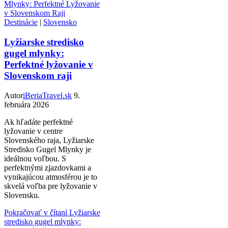
Destinácie
|
Slovensko
Lyžiarske stredisko
gugel mlynky:
Perfektné lyžovanie v
Slovenskom raji
Autor
iBeriaTravel.sk
9.
februára 2026
Ak hľadáte perfektné
lyžovanie v centre
Slovenského raja, Lyžiarske
Stredisko Gugel Mlynky je
ideálnou voľbou. S
perfektnými zjazdovkami a
vynikajúcou atmosférou je to
skvelá voľba pre lyžovanie v
Slovensku.
Pokračovať v čítaní
Lyžiarske
stredisko gugel mlynky: