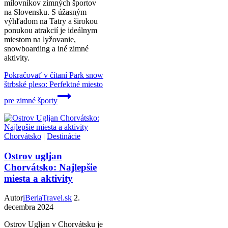
milovníkov zimných športov
na Slovensku. S úžasným
výhľadom na Tatry a širokou
ponukou atrakcií je ideálnym
miestom na lyžovanie,
snowboarding a iné zimné
aktivity.
Pokračovať v čítaní
Park snow
štrbské pleso: Perfektné miesto
pre zimné športy
Chorvátsko
|
Destinácie
Ostrov ugljan
Chorvátsko: Najlepšie
miesta a aktivity
Autor
iBeriaTravel.sk
2.
decembra 2024
Ostrov Ugljan v Chorvátsku je