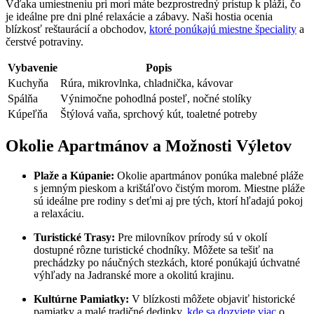
Vďaka umiestneniu pri mori máte bezprostredný prístup k pláži, čo
je ideálne pre dni plné relaxácie a zábavy. Naši hostia ocenia
blízkosť reštaurácií a obchodov,
ktoré ponúkajú miestne špeciality
a
čerstvé potraviny.
Vybavenie
Popis
Kuchyňa
Rúra, mikrovlnka, chladnička, kávovar
Spálňa
Výnimočne pohodlná posteľ, nočné stolíky
Kúpeľňa
Štýlová vaňa, sprchový kút, toaletné potreby
Okolie Apartmánov a Možnosti Výletov
Plaže a Kúpanie:
Okolie apartmánov ponúka malebné pláže
s jemným pieskom a krištáľovo čistým morom. Miestne pláže
sú ideálne pre rodiny s deťmi aj pre tých, ktorí hľadajú pokoj
a relaxáciu.
Turistické Trasy:
Pre milovníkov prírody sú v okolí
dostupné rôzne turistické chodníky. Môžete sa tešiť na
prechádzky po náučných stezkách, ktoré ponúkajú úchvatné
výhľady na Jadranské more a okolitú krajinu.
Kultúrne Pamiatky:
V blízkosti môžete objaviť historické
pamiatky a malé tradičné dedinky,
kde sa dozviete viac
o