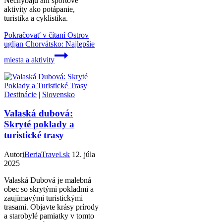
Nechýbajú ani športové
aktivity ako potápanie,
turistika a cyklistika.
Pokračovať v čítaní
Ostrov
ugljan Chorvátsko: Najlepšie
miesta a aktivity
Destinácie
|
Slovensko
Valaská dubová:
Skryté poklady a
turistické trasy
Autor
iBeriaTravel.sk
12. júla
2025
Valaská Dubová je malebná
obec so skrytými pokladmi a
zaujímavými turistickými
trasami. Objavte krásy prírody
a starobylé pamiatky v tomto