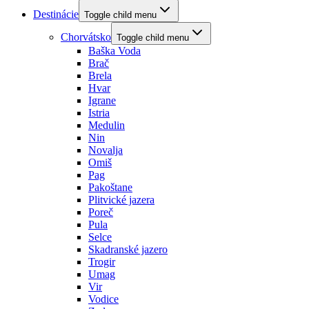
Destinácie
Toggle child menu
Chorvátsko
Toggle child menu
Baška Voda
Brač
Brela
Hvar
Igrane
Istria
Medulin
Nin
Novalja
Omiš
Pag
Pakoštane
Plitvické jazera
Poreč
Pula
Selce
Skadranské jazero
Trogir
Umag
Vir
Vodice