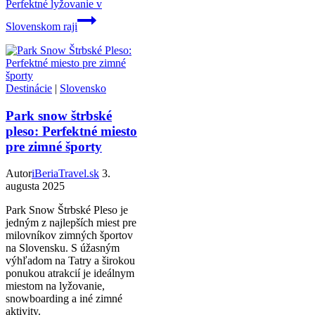
Perfektné lyžovanie v
Slovenskom raji
Destinácie
|
Slovensko
Park snow štrbské
pleso: Perfektné miesto
pre zimné športy
Autor
iBeriaTravel.sk
3.
augusta 2025
Park Snow Štrbské Pleso je
jedným z najlepších miest pre
milovníkov zimných športov
na Slovensku. S úžasným
výhľadom na Tatry a širokou
ponukou atrakcií je ideálnym
miestom na lyžovanie,
snowboarding a iné zimné
aktivity.