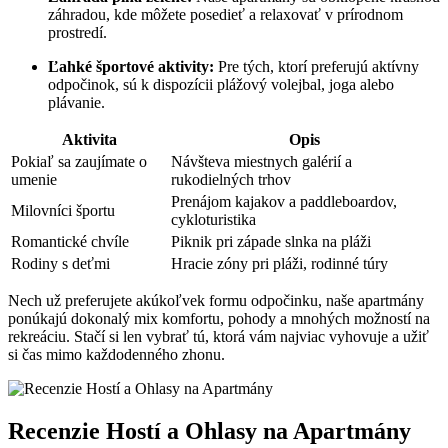
záhradou, kde môžete posedieť a relaxovať v prírodnom
prostredí.
Ľahké športové aktivity:
Pre tých, ktorí preferujú aktívny
odpočinok, sú k dispozícii plážový volejbal, joga alebo
plávanie.
Aktivita
Opis
Pokiaľ sa zaujímate o
Návšteva miestnych galérií a
umenie
rukodielných trhov
Prenájom kajakov a paddleboardov,
Milovníci športu
cykloturistika
Romantické chvíle
Piknik pri západe slnka na pláži
Rodiny s deťmi
Hracie zóny pri pláži, rodinné túry
Nech už preferujete akúkoľvek formu odpočinku, naše apartmány
ponúkajú dokonalý mix komfortu, pohody a mnohých možností na
rekreáciu. Stačí si len vybrať tú, ktorá vám najviac vyhovuje a užiť
si čas mimo každodenného zhonu.
Recenzie Hostí a Ohlasy na Apartmány