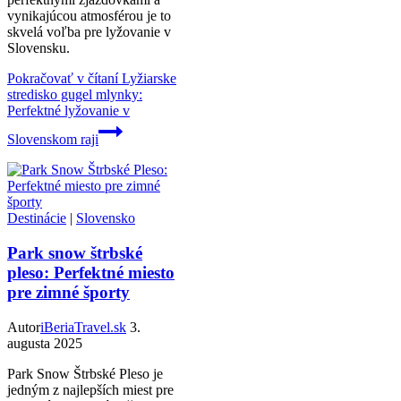
vynikajúcou atmosférou je to
skvelá voľba pre lyžovanie v
Slovensku.
Pokračovať v čítaní
Lyžiarske
stredisko gugel mlynky:
Perfektné lyžovanie v
Slovenskom raji
Destinácie
|
Slovensko
Park snow štrbské
pleso: Perfektné miesto
pre zimné športy
Autor
iBeriaTravel.sk
3.
augusta 2025
Park Snow Štrbské Pleso je
jedným z najlepších miest pre