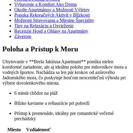
Vybavenie a Komfort Ako Doma
Okolie Apartmánov a Možnosti Výletov
Ponuka Rekreačných Aktivít v Blízkosti
Možnosti Stravovania a Miestne Špeciality
Tipy na Relaxáciu a Osvieženie
Recenzie Hostí a Ohlasy na Apartmány
Záverom
Poloha a Prístup k Moru
Ubytovanie v **Brela Jakirusa Apartmani** ponúka nielen
komfortné zariadenie, ale aj ideálnu polohu pre milovníkov mora a
vodných športov. Nachádza sa len pár krokov od azúrového
Jadranského mora, čo poskytuje hosťom neoceniteľnú výhodu pri
výbere dovolenkového miesta.
6 minút chôdze na pláž
Blízke kaviarne a reštaurácie pri pobreží
Prístup k promenáde, ideálny pre romantické večerné
prechádzky
Miesto
Vzdialenosť