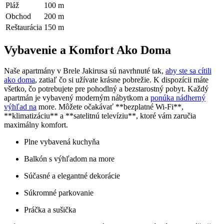
Pláž
100 m
Obchod
200 m
Reštaurácia
150 m
Vybavenie a Komfort Ako Doma
Naše apartmány v Brele Jakirusa sú navrhnuté tak,
aby ste sa cítili
ako doma
, zatiaľ čo si užívate krásne pobrežie. K dispozícii máte
všetko, čo potrebujete pre pohodlný a bezstarostný pobyt. Každý
apartmán je vybavený moderným nábytkom a
ponúka nádherný
výhľad na
more. Môžete očakávať **bezplatné Wi-Fi**,
**klimatizáciu** a **satelitnú televíziu**, ktoré vám zaručia
maximálny komfort.
Plne vybavená kuchyňa
Balkón s výhľadom na more
Súčasné a elegantné dekorácie
Súkromné parkovanie
Práčka a sušička