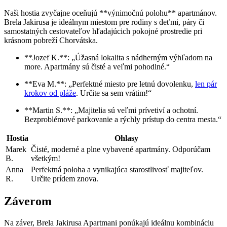
Naši hostia zvyčajne oceňujú **výnimočnú polohu** apartmánov.
Brela Jakirusa je ideálnym miestom pre rodiny s deťmi, páry či
samostatných cestovateľov hľadajúcich pokojné prostredie pri
krásnom pobreží Chorvátska.
**Jozef K.**: „Úžasná lokalita s nádherným výhľadom na
more. Apartmány sú čisté a veľmi pohodlné.“
**Eva M.**: „Perfektné miesto pre letnú dovolenku,
len pár
krokov od pláže
. Určite sa sem vrátim!“
**Martin S.**: „Majitelia sú veľmi prívetiví a ochotní.
Bezproblémové parkovanie a rýchly prístup do centra mesta.“
Hostia
Ohlasy
Marek
Čisté, moderné a plne vybavené apartmány. Odporúčam
B.
všetkým!
Anna
Perfektná poloha a vynikajúca starostlivosť majiteľov.
R.
Určite prídem znova.
Záverom
Na záver, Brela Jakirusa Apartmani ponúkajú ideálnu kombináciu