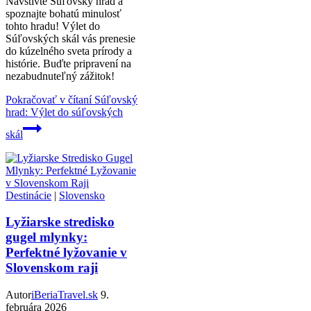
Navštívte Súľovský hrad a
spoznajte bohatú minulosť
tohto hradu! Výlet do
Súľovských skál vás prenesie
do kúzelného sveta prírody a
histórie. Buďte pripravení na
nezabudnuteľný zážitok!
Pokračovať v čítaní
Súľovský
hrad: Výlet do súľovských
skál
Destinácie
|
Slovensko
Lyžiarske stredisko
gugel mlynky:
Perfektné lyžovanie v
Slovenskom raji
Autor
iBeriaTravel.sk
9.
februára 2026