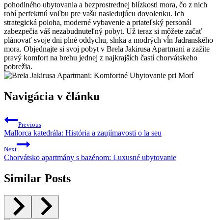
pohodlného ubytovania a bezprostrednej blízkosti mora, čo z nich
robí perfektnú voľbu pre vašu nasledujúcu dovolenku. Ich
strategická poloha, moderné vybavenie a priateľský personál
zabezpečia váš nezabudnuteľný pobyt. Už teraz si môžete začať
plánovať svoje dni plné oddychu, slnka a modrých vĺn Jadranského
mora. Objednajte si svoj pobyt v Brela Jakirusa Apartmani a zažite
pravý komfort na brehu jednej z najkrajších častí chorvátskeho
pobrežia.
Navigácia v článku
Previous
Mallorca katedrála: História a zaujímavosti o la seu
Next
Chorvátsko apartmány s bazénom: Luxusné ubytovanie
Similar Posts