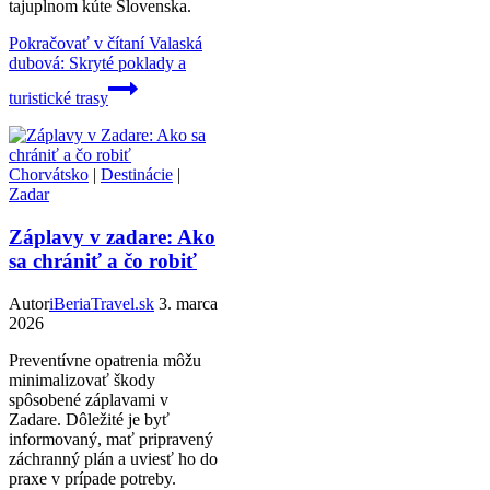
tajuplnom kúte Slovenska.
Pokračovať v čítaní
Valaská
dubová: Skryté poklady a
turistické trasy
Chorvátsko
|
Destinácie
|
Zadar
Záplavy v zadare: Ako
sa chrániť a čo robiť
Autor
iBeriaTravel.sk
3. marca
2026
Preventívne opatrenia môžu
minimalizovať škody
spôsobené záplavami v
Zadare. Dôležité je byť
informovaný, mať pripravený
záchranný plán a uviesť ho do
praxe v prípade potreby.