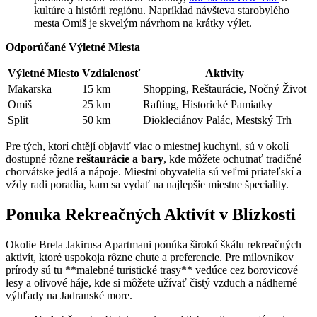
kultúre a histórii regiónu. Napríklad návšteva starobylého
mesta Omiš je skvelým návrhom na krátky výlet.
Odporúčané Výletné Miesta
Výletné Miesto
Vzdialenosť
Aktivity
Makarska
15 km
Shopping, Reštaurácie, Nočný Život
Omiš
25 km
Rafting, Historické Pamiatky
Split
50 km
Diokleciánov Palác, Mestský Trh
Pre tých, ktorí chtějí objaviť viac o miestnej kuchyni, sú v okolí
dostupné rôzne
reštaurácie a bary
, kde môžete ochutnať tradičné
chorvátske jedlá a nápoje. Miestni obyvatelia sú veľmi priateľskí a
vždy radi poradia, kam sa vydať na najlepšie miestne špeciality.
Ponuka Rekreačných Aktivít v Blízkosti
Okolie Brela Jakirusa Apartmani ponúka širokú škálu rekreačných
aktivít, ktoré uspokoja rôzne chute a preferencie. Pre milovníkov
prírody sú tu **malebné turistické trasy** vedúce cez borovicové
lesy a olivové háje, kde si môžete užívať čistý vzduch a nádherné
výhľady na Jadranské more.