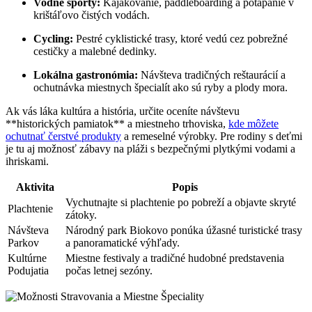
Vodné športy:
Kajakovanie, paddleboarding a potápanie v
krištáľovo čistých vodách.
Cycling:
Pestré cyklistické trasy, ktoré vedú cez pobrežné
cestičky a malebné dedinky.
Lokálna gastronómia:
Návšteva tradičných reštaurácií a
ochutnávka miestnych špecialít ako sú ryby a plody mora.
Ak vás láka kultúra a história, určite oceníte návštevu
**historických pamiatok** a miestneho trhoviska,
kde môžete
ochutnať čerstvé produkty
a remeselné výrobky. Pre rodiny s deťmi
je tu aj možnosť zábavy na pláži s bezpečnými plytkými vodami a
ihriskami.
Aktivita
Popis
Vychutnajte si plachtenie po pobreží a objavte skryté
Plachtenie
zátoky.
Návšteva
Národný park Biokovo ponúka úžasné turistické trasy
Parkov
a panoramatické výhľady.
Kultúrne
Miestne festivaly a tradičné hudobné predstavenia
Podujatia
počas letnej sezóny.