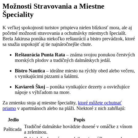
Možnosti Stravovania a Miestne
Špeciality
K veľkej spokojnosti turistov prispieva nielen blízkosť mora, ale aj
početné možnosti stravovania a ochutnávky miestnych špecialít.
Brela Jakirusa ponúka niekoľko reštaurácií a bistro prevádzok, ktoré
sa snažia uspokojiť aj tie najnáročnejšie chute.
Reštaurácia Punta Rata
– známa svojou ponukou čerstvých
morských plodov a tradičných dalmátskych jedál.
Bistro Nautica
– ideálne miesto na rýchly obed alebo večeru,
s vynikajúcimi pizzami a šalátmi.
Kaviareň Škoj
– ponúka vynikajúce dezerty a osviežujúce
nápoje s výhľadom na more.
Za zmienku stoja aj miestne špeciality,
ktoré môžete ochutnať
priamo
v apartmánoch alebo na pláži. Niektoré z nich zahŕňajú:
Jedlo
Popis
Tradičné dalmátske hovädzie dusené v omáčke z vínom
Pašticada
a zeleninou.