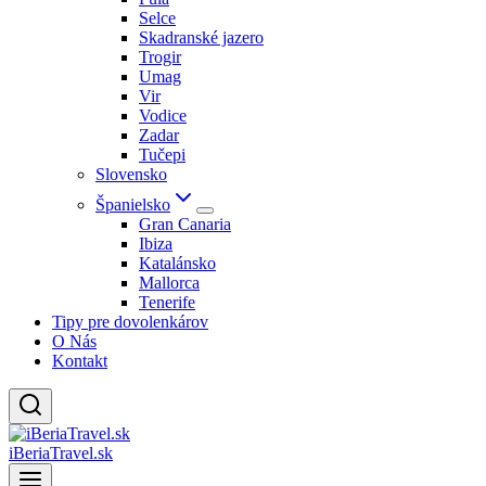
Selce
Skadranské jazero
Trogir
Umag
Vir
Vodice
Zadar
Tučepi
Slovensko
Španielsko
Gran Canaria
Ibiza
Katalánsko
Mallorca
Tenerife
Tipy pre dovolenkárov
O Nás
Kontakt
iBeriaTravel.sk