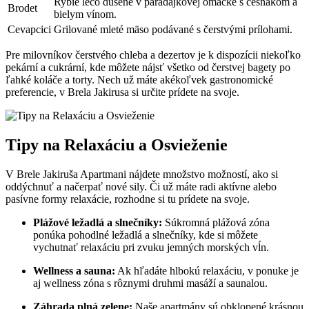
Rybie lečo dusené v paradajkovej omáčke s cesnakom a
Brodet
bielym vínom.
Cevapcici
Grilované mleté mäso podávané s čerstvými prílohami.
Pre milovníkov čerstvého chleba a dezertov je k dispozícii niekoľko
pekární a cukrární, kde môžete nájsť všetko od čerstvej bagety po
ľahké koláče a torty. Nech už máte akékoľvek gastronomické
preferencie, v Brela Jakirusa si určite prídete na svoje.
Tipy na Relaxáciu a Osvieženie
V Brele Jakiruša Apartmani nájdete množstvo možností, ako si
oddýchnuť a načerpať nové sily. Či už máte radi aktívne alebo
pasívne formy relaxácie, rozhodne si tu prídete na svoje.
Plážové ležadlá a slnečníky:
Súkromná plážová zóna
ponúka pohodlné ležadlá a slnečníky, kde si môžete
vychutnať relaxáciu pri zvuku jemných morských vĺn.
Wellness a sauna:
Ak hľadáte hlbokú relaxáciu, v ponuke je
aj wellness zóna s rôznymi druhmi masáží a saunalou.
Záhrada plná zelene:
Naše apartmány sú obklopené krásnou