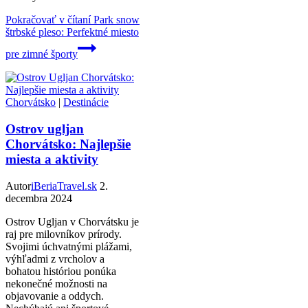
Pokračovať v čítaní
Park snow
štrbské pleso: Perfektné miesto
pre zimné športy
Chorvátsko
|
Destinácie
Ostrov ugljan
Chorvátsko: Najlepšie
miesta a aktivity
Autor
iBeriaTravel.sk
2.
decembra 2024
Ostrov Ugljan v Chorvátsku je
raj pre milovníkov prírody.
Svojimi úchvatnými plážami,
výhľadmi z vrcholov a
bohatou históriou ponúka
nekonečné možnosti na
objavovanie a oddych.