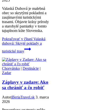
2025
Valaská Dubová je malebná
obec so skrytými pokladmi a
zaujímavými turistickými
trasami. Objavte krásy prírody
a starobylé pamiatky v tomto
tajuplnom kúte Slovenska.
Pokračovať v čítaní
Valaská
dubová: Skryté poklady a
turistické trasy
Chorvátsko
|
Destinácie
|
Zadar
Záplavy v zadare: Ako
sa chrániť a čo robiť
Autor
iBeriaTravel.sk
3. marca
2026
Preventívne opatrenia môžu