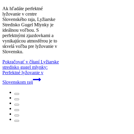
Ak hľadáte perfektné
lyžovanie v centre
Slovenského raja, Lyžiarske
Stredisko Gugel Mlynky je
ideálnou voľbou. S
perfektnými zjazdovkami a
vynikajúcou atmosférou je to
skvelá voľba pre lyžovanie v
Slovensku.
Pokračovať v čítaní
Lyžiarske
stredisko gugel mlynky:
Perfektné lyžovanie v
Slovenskom raji