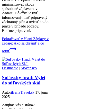
minimalizovať škody
spôsobené záplavami v
Zadare. Dôležité je byť
informovaný, mať pripravený
záchranný plán a uviesť ho do
praxe v prípade potreby.
Buďme pripravení.
Pokračovať v čítaní
Záplavy v
zadare: Ako sa chrániť a čo
robiť
Destinácie
|
Slovensko
Súľovský hrad: Výlet
do súľovských skál
Autor
iBeriaTravel.sk
17. júna
2025
Zaujíma vás história?