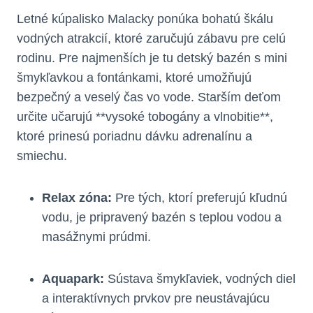
Letné kúpalisko Malacky ponúka bohatú škálu
vodných atrakcií, ktoré zaručujú zábavu pre celú
rodinu. Pre najmenších je tu detský bazén s mini
šmykľavkou a fontánkami, ktoré umožňujú
bezpečný a veselý čas vo vode. Starším deťom
určite učarujú **vysoké tobogány a vlnobitie**,
ktoré prinesú poriadnu dávku adrenalínu a
smiechu.
Relax zóna:
Pre tých, ktorí preferujú kľudnú
vodu, je pripravený bazén s teplou vodou a
masážnymi prúdmi.
Aquapark:
Sústava šmykľaviek, vodných diel
a interaktívnych prvkov pre neustávajúcu