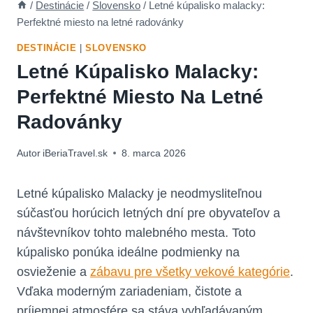
/
Destinácie
/
Slovensko
/
Letné kúpalisko malacky:
Perfektné miesto na letné radovánky
DESTINÁCIE
|
SLOVENSKO
Letné Kúpalisko Malacky:
Perfektné Miesto Na Letné
Radovánky
Autor
iBeriaTravel.sk
8. marca 2026
Letné kúpalisko Malacky je neodmysliteľnou
súčasťou horúcich letných dní pre obyvateľov a
návštevníkov tohto malebného mesta. Toto
kúpalisko ponúka ideálne podmienky na
osvieženie a
zábavu pre všetky vekové kategórie
.
Vďaka moderným zariadeniam, čistote a
príjemnej atmosfére sa stáva vyhľadávaným