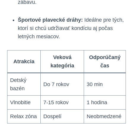
zábavu.
Športové plavecké dráhy:
Ideálne pre tých,
ktorí si chcú udržiavať kondíciu aj počas
letných mesiacov.
Veková
Odporúčaný
Atrakcia
kategória
čas
Detský
Do 7 rokov
30 min
bazén
Vlnobitie
7-15 rokov
1 hodina
Relax zóna
Dospelí
Neobmedzené