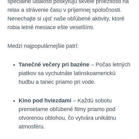
špeciálne udalosti poskytujú skvelé príležitosti na
relax a strávenie času v príjemnej spoločnosti.
Nenechajte si ujsť naše obľúbené aktivity, ktoré
robia letné mesiace ešte veselšími.
Medzi najpopulárnejšie patrí:
Tanečné večery pri bazéne
– Počas letných
piatkov sa vychutnáte latinskoamerickú
hudbu a tanec priamo pri vode.
Kino pod hviezdami
– Každú sobotu
premietame obľúbené filmy priamo pod
otvorenou oblohou, čo vytvára unikátnu
atmosféru.