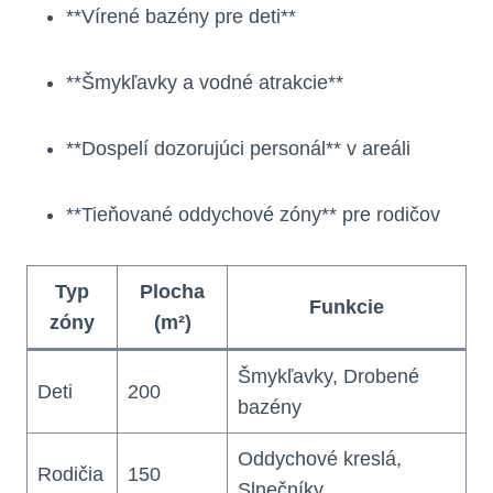
**Vírené bazény pre deti**
**Šmykľavky a vodné atrakcie**
**Dospelí dozorujúci personál** v areáli
**Tieňované oddychové zóny** pre rodičov
Typ
Plocha
Funkcie
zóny
(m²)
Šmykľavky, Drobené
Deti
200
bazény
Oddychové kreslá,
Rodičia
150
Slnečníky