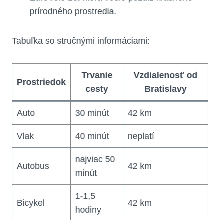
prírodného prostredia.
Tabuľka so stručnými informáciami:
Trvanie
Vzdialenosť od
Prostriedok
cesty
Bratislavy
Auto
30 minút
42 km
Vlak
40 minút
neplatí
najviac 50
Autobus
42 km
minút
1-1,5
Bicykel
42 km
hodiny