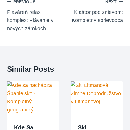
Navigácia
PREVIOUS
NEXT
V
Plaváreň relax
Kláštor pod znievom:
komplex: Plávanie v
Kompletný sprievodca
Článku
nových zámkoch
Similar Posts
Kde Sa
Ski