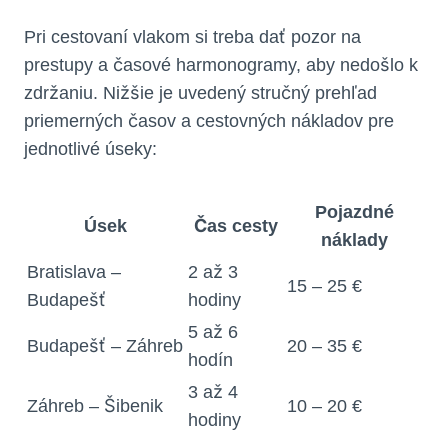
Pri cestovaní vlakom si treba dať pozor na
prestupy a časové harmonogramy, aby nedošlo k
zdržaniu. Nižšie je uvedený stručný prehľad
priemerných časov a cestovných nákladov pre
jednotlivé úseky:
Pojazdné
Úsek
Čas cesty
náklady
Bratislava –
2 až 3
15 – 25 €
Budapešť
hodiny
5 až 6
Budapešť – Záhreb
20 – 35 €
hodín
3 až 4
Záhreb – Šibenik
10 – 20 €
hodiny