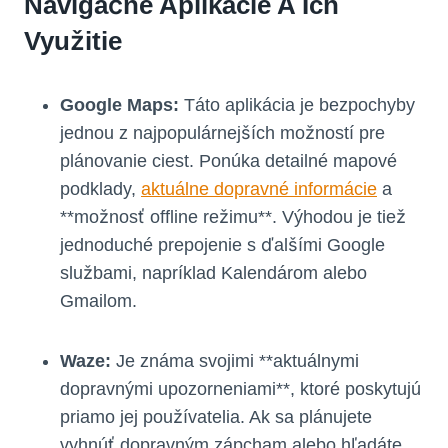
Navigačné Aplikácie A Ich
Využitie
Google Maps:
Táto aplikácia je bezpochyby
jednou z najpopulárnejších možností pre
plánovanie ciest. Ponúka detailné mapové
podklady,
aktuálne dopravné informácie
a
**možnosť offline režimu**. Výhodou je tiež
jednoduché prepojenie s ďalšími Google
službami, napríklad Kalendárom alebo
Gmailom.
Waze:
Je známa svojimi **aktuálnymi
dopravnými upozorneniami**, ktoré poskytujú
priamo jej používatelia. Ak sa plánujete
vyhnúť dopravným zápcham alebo hľadáte