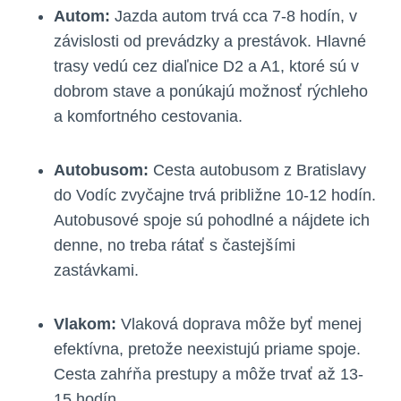
Autom:
Jazda autom trvá cca 7-8 hodín, v
závislosti od prevádzky a prestávok. Hlavné
trasy vedú cez diaľnice D2 a A1, ktoré sú v
dobrom stave a ponúkajú možnosť rýchleho
a komfortného cestovania.
Autobusom:
Cesta autobusom z Bratislavy
do Vodíc zvyčajne trvá približne 10-12 hodín.
Autobusové spoje sú pohodlné a nájdete ich
denne, no treba rátať s častejšími
zastávkami.
Vlakom:
Vlaková doprava môže byť menej
efektívna, pretože neexistujú priame spoje.
Cesta zahŕňa prestupy a môže trvať až 13-
15 hodín.