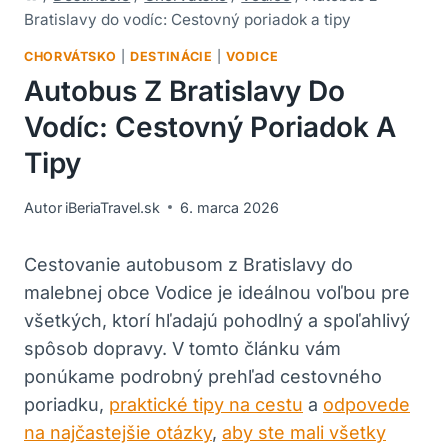
Bratislavy do vodíc: Cestovný poriadok a tipy
CHORVÁTSKO
|
DESTINÁCIE
|
VODICE
Autobus Z Bratislavy Do
Vodíc: Cestovný Poriadok A
Tipy
Autor
iBeriaTravel.sk
6. marca 2026
Cestovanie autobusom z Bratislavy do
malebnej obce Vodice je ideálnou voľbou pre
všetkých, ktorí hľadajú pohodlný a spoľahlivý
spôsob dopravy. V tomto článku vám
ponúkame podrobný prehľad cestovného
poriadku,
praktické tipy na cestu
a
odpovede
na najčastejšie otázky
,
aby ste mali všetky