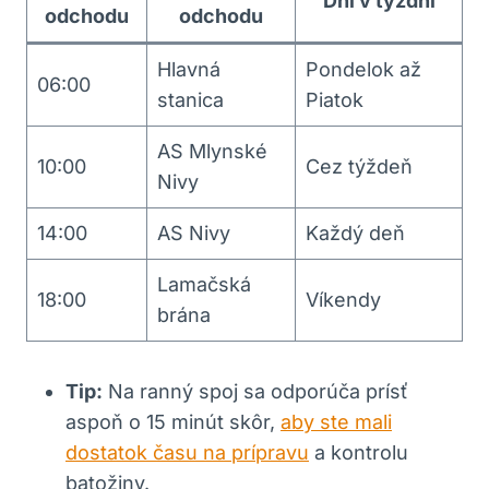
Dni v týždni
odchodu
odchodu
Hlavná
Pondelok až
06:00
stanica
Piatok
AS Mlynské
10:00
Cez týždeň
Nivy
14:00
AS Nivy
Každý deň
Lamačská
18:00
Víkendy
brána
Tip:
Na ranný spoj sa odporúča prísť
aspoň o 15 minút skôr,
aby ste mali
dostatok času na prípravu
a kontrolu
batožiny.