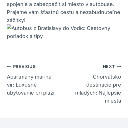
spojenie a zabezpečiť si miesto v autobuse.
Prajeme vám šťastnú cestu a nezabudnuteľné
zážitky!
Navigácia
PREVIOUS
NEXT
V
Apartmány marina
Chorvátsko
vir: Luxusné
destinácie pre
Článku
ubytovanie pri pláži
mladých: Najlepšie
miesta