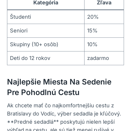
Kategória
Zľava
Študenti
20%
Seniori
15%
Skupiny (10+ osôb)
10%
Deti do 12 rokov
zadarmo
Najlepšie Miesta Na Sedenie
Pre Pohodlnú Cestu
Ak chcete mať čo najkomfortnejšiu cestu z
Bratislavy do Vodíc, výber sedadla je kľúčový.
**Predné sedadlá** poskytujú nielen lepší
výhľad na cestu, ale sú tiež menej rušivé v