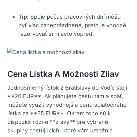
Tip:
Spoje počas pracovných dní môžu
byť viac zaneprázdnené, preto je vhodné
rezervovať si miesto vopred.
Cena Lístka A Možnosti Zliav
Jednosmerný lístok z Bratislavy do Vodíc stojí
**20 EUR**. Ak plánujete cestu tam a späť,
môžete využiť výhodnejšiu cenu spiatočného
lístka za **35 EUR**. Okrem toho sú k
dispozícii rôzne **zľavy** pre vybrané
skupiny cestujúcich, ktoré vám umožnia