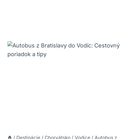
/
Destinácie
/
Chorvátsko
/
Vodice
/
Autobus z