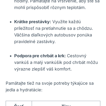
hodiny. Pamätajte na vrstvenie, aby ste sa
mohli prispôsobiť rôznym teplotám.
Krátke prestávky:
Využite každú
príležitosť na pretiahnutie sa a chôdzu.
Väčšina diaľkových autobusov ponúka
pravidelné zastávky.
Podpora pre chrbát a krk:
Cestovný
vankúš a malý vankúšik pod chrbát môžu
výrazne zlepšiť váš komfort.
Pamätajte tiež na svoje potreby týkajúce sa
jedla a hydratácie: