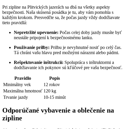
Pri zipline na Plitvických jazerách sa dbá na všetky aspekty
bezpečnosti. Naša skúsená posádka je tu, aby vám pomohla s
každým krokom. Presvedčte sa, že počas jazdy vždy dodržiavate
tieto pravidlá:
Nepretržité upevnenie:
Počas celej doby jazdy musíte byť
neustále pripojení k bezpečnostnému lanku.
Používanie prilby:
Prilbu je nevyhnutné nosiť po celý čas.
Tá chráni vašu hlavu pred možnými nárazmi alebo pádmi.
Rešpektovanie inštrukcií:
Spolupráca s inštruktormi a
dodržiavanie ich pokynov sú kľúčové pre vašu bezpečnosť.
Pravidlo
Popis
Minimálny vek
12 rokov
Maximálna hmotnosť
120 kg
Trvanie jazdy
10-15 minút
Odporúčané vybavenie a oblečenie na
zipline