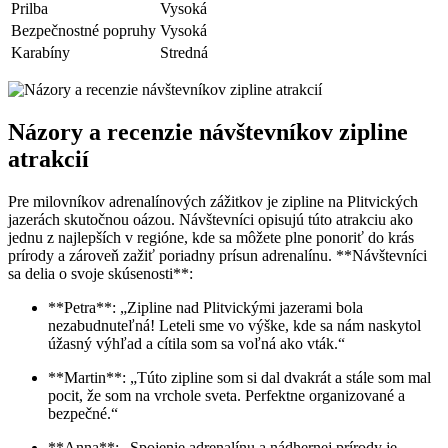
Prilba
Vysoká
Bezpečnostné popruhy
Vysoká
Karabíny
Stredná
Názory a recenzie návštevníkov zipline
atrakcií
Pre milovníkov adrenalínových zážitkov je zipline na Plitvických
jazerách skutočnou oázou. Návštevníci opisujú túto atrakciu ako
jednu z najlepších v regióne, kde sa môžete plne ponoriť do krás
prírody a zároveň zažiť poriadny prísun adrenalínu. **Návštevníci
sa delia o svoje skúsenosti**:
**Petra**: „Zipline nad Plitvickými jazerami bola
nezabudnuteľná! Leteli sme vo výške, kde sa nám naskytol
úžasný výhľad a cítila som sa voľná ako vták.“
**Martin**: „Túto zipline som si dal dvakrát a stále som mal
pocit, že som na vrchole sveta. Perfektne organizované a
bezpečné.“
**Anna**: „Spojenie adrenalínu a nádhernej prírody je