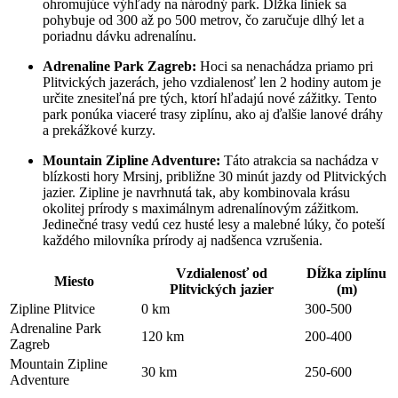
ohromujúce výhľady na národný park. Dĺžka liniek sa
pohybuje od 300 až po 500 metrov, čo zaručuje dlhý let a
poriadnu dávku adrenalínu.
Adrenaline Park Zagreb:
Hoci sa nenachádza priamo pri
Plitvických jazerách, jeho vzdialenosť len 2 hodiny autom je
určite znesiteľná pre tých, ktorí hľadajú nové zážitky. Tento
park ponúka viaceré trasy ziplínu, ako aj ďalšie lanové dráhy
a prekážkové kurzy.
Mountain Zipline Adventure:
Táto atrakcia sa nachádza v
blízkosti hory Mrsinj, približne 30 minút jazdy od Plitvických
jazier. Zipline je navrhnutá tak, aby kombinovala krásu
okolitej prírody s maximálnym adrenalínovým zážitkom.
Jedinečné trasy vedú cez husté lesy a malebné lúky, čo poteší
každého milovníka prírody aj nadšenca vzrušenia.
Vzdialenosť od
Dĺžka ziplínu
Miesto
Plitvických jazier
(m)
Zipline Plitvice
0 km
300-500
Adrenaline Park
120 km
200-400
Zagreb
Mountain Zipline
30 km
250-600
Adventure