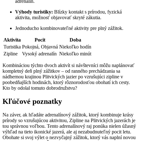
adrenalín.
Výhody turistiky:
Blízky kontakt s prírodou, fyzická
aktivita, možnosť objavovať skryté zákutia.
Jednoducho kombinovateľné aktivity pre plný zážitok.
Aktivita
Pocit
Doba
Turistika
Pokojná, Objavná
Niekoľko hodín
Zipline
Vysoký adrenalín
Niekoľko minút
Kombináciou týchto dvoch aktivít si návštevníci môžu naplánovať
kompletný deň plný zážitkov – od ranného prechádzania sa
nádhernou krajinou Plitvických jazier po vzrušujúci zipline v
poobedňajších hodinách, ktorý rôznorodosťou obohatí ich cesty.
Kto by odolal tomuto dobrodružstvu?
Kľúčové poznatky
Na záver, ak hľadáte adrenalínový zážitok, ktorý kombinuje krásy
prírody so vzrušujúcou aktivitou, Zipline na Plitvických jazerách je
tou správnou voľbou. Tento adrenalínový raj ponúka nielen úžasný
výhľad na tieto ikonické jazerá, ale aj nezabudnuteľný pocit letu.
Obohate si svoj výlet o nezvyčajný zážitok, ktorý vás naplní novou