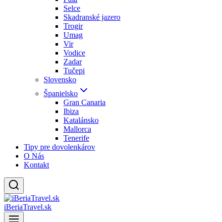
Selce
Skadranské jazero
Trogir
Umag
Vir
Vodice
Zadar
Tučepi
Slovensko
Španielsko
Gran Canaria
Ibiza
Katalánsko
Mallorca
Tenerife
Tipy pre dovolenkárov
O Nás
Kontakt
iBeriaTravel.sk