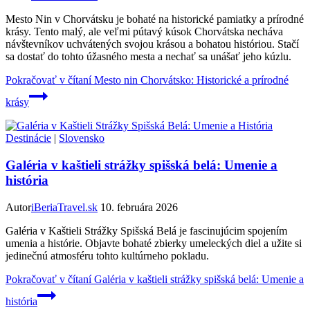
Mesto Nin v Chorvátsku je bohaté na historické pamiatky a prírodné
krásy. Tento malý, ale veľmi pútavý kúsok Chorvátska necháva
návštevníkov uchvátených svojou krásou a bohatou históriou. Stačí
sa dostať do tohto úžasného mesta a nechať sa unášať jeho kúzlu.
Pokračovať v čítaní
Mesto nin Chorvátsko: Historické a prírodné
krásy
Destinácie
|
Slovensko
Galéria v kaštieli strážky spišská belá: Umenie a
história
Autor
iBeriaTravel.sk
10. februára 2026
Galéria v Kaštieli Strážky Spišská Belá je fascinujúcim spojením
umenia a histórie. Objavte bohaté zbierky umeleckých diel a užite si
jedinečnú atmosféru tohto kultúrneho pokladu.
Pokračovať v čítaní
Galéria v kaštieli strážky spišská belá: Umenie a
história