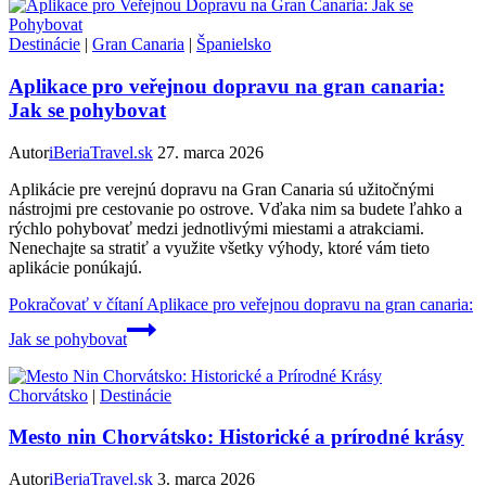
Destinácie
|
Gran Canaria
|
Španielsko
Aplikace pro veřejnou dopravu na gran canaria:
Jak se pohybovat
Autor
iBeriaTravel.sk
27. marca 2026
Aplikácie pre verejnú dopravu na Gran Canaria sú užitočnými
nástrojmi pre cestovanie po ostrove. Vďaka nim sa budete ľahko a
rýchlo pohybovať medzi jednotlivými miestami a atrakciami.
Nenechajte sa stratiť a využite všetky výhody, ktoré vám tieto
aplikácie ponúkajú.
Pokračovať v čítaní
Aplikace pro veřejnou dopravu na gran canaria:
Jak se pohybovat
Chorvátsko
|
Destinácie
Mesto nin Chorvátsko: Historické a prírodné krásy
Autor
iBeriaTravel.sk
3. marca 2026