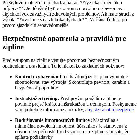
Po štýlovom oblečení prichádza na rad **fyzická a mentálna
príprava**. Je dôležité byť v dobrom zdravotnom stave a bez
akýchkoľvek závažných zdravotných problémov. Ak máte strach z
výšok, **uvoľnite sa a zhlboka dýchajte**. Väčšina ľudí sa po
prvom zjazde cíti sebavedomejšie.
Bezpečnostné opatrenia a pravidlá pre
zipline
Pred vstupom na zipline venujte pozornosť bezpečnostným
opatreniam a pravidlám. Tu je niekoľko základných pokynov:
Kontrola vybavenia:
Pred každou jazdou je nevyhnutné
skontrolovať stav výstroja. Skontrolujte pevnosť karabín a
bezpečnosť popruhov.
Instruktáž a tréning:
Pred prvým použitím zipline je
povinné prejsť krátkou inštruktážou a tréningom. Poskytneme
vám potrebné informácie a ukážky,
aby ste sa cítili bezpečne
.
Dodržiavanie hmotnostných limitov:
Maximálna a
minimálna povolená hmotnosť účastníkov je stanovená z
dôvodu bezpečnosti. Pred vstupom na zipline sa uistite, že
spĺňate požiadavky.