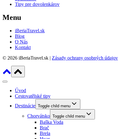
Tipy pre dovolenkárov
Menu
iBeriaTravel.sk
Blog
O Nás
Kontakt
© 2026 iBeriaTravel.sk |
Zásady ochrany osobných údajov
Úvod
Cestovatělské tipy
Destinácie
Toggle child menu
Chorvátsko
Toggle child menu
Baška Voda
Brač
Brela
Hvar