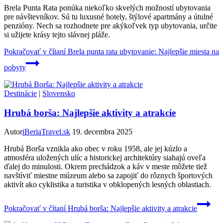
Brela Punta Rata ponúka niekoľko skvelých možností ubytovania
pre návštevníkov. Sú tu luxusné hotely, štýlové apartmány a útulné
penzióny. Nech sa rozhodnete pre akýkoľvek typ ubytovania, určite
si užijete krásy tejto slávnej pláže.
Pokračovať v čítaní
Brela punta rata ubytovanie: Najlepšie miesta na
pobyty
Destinácie
|
Slovensko
Hrubá borša: Najlepšie aktivity a atrakcie
Autor
iBeriaTravel.sk
19. decembra 2025
Hrubá Borša vznikla ako obec v roku 1958, ale jej kúzlo a
atmosféra uložených ulíc a historickej architektúry siahajú oveľa
ďalej do minulosti. Okrem prechádzok a káv v meste môžete tiež
navštíviť miestne múzeum alebo sa zapojiť do rôznych športových
aktivít ako cyklistika a turistika v obklopených lesných oblastiach.
Pokračovať v čítaní
Hrubá borša: Najlepšie aktivity a atrakcie