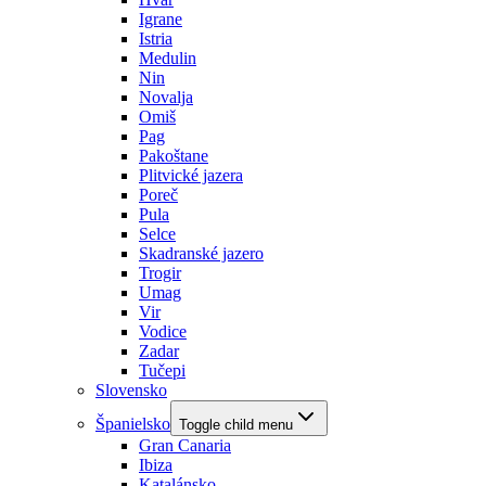
Igrane
Istria
Medulin
Nin
Novalja
Omiš
Pag
Pakoštane
Plitvické jazera
Poreč
Pula
Selce
Skadranské jazero
Trogir
Umag
Vir
Vodice
Zadar
Tučepi
Slovensko
Španielsko
Toggle child menu
Gran Canaria
Ibiza
Katalánsko