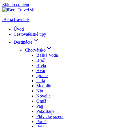
Skip to content
iBeriaTravel.sk
Úvod
Cestovatělské tipy
Destinácie
Chorvátsko
Baška Voda
Brač
Brela
Hvar
Igrane
Istria
Medulin
Nin
Novalja
Omiš
Pag
Pakoštane
Plitvické jazera
Poreč
Pula