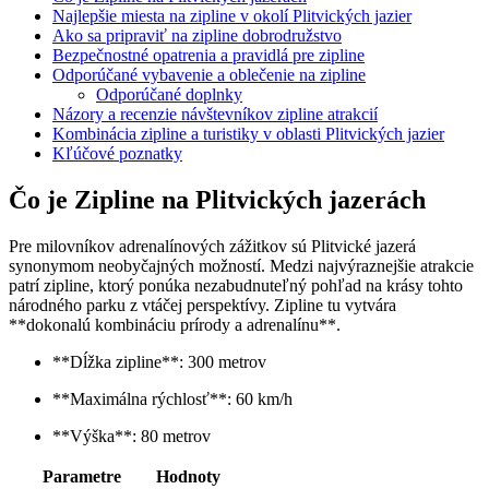
Najlepšie miesta na zipline v okolí Plitvických jazier
Ako sa pripraviť na zipline dobrodružstvo
Bezpečnostné opatrenia a pravidlá pre zipline
Odporúčané vybavenie a oblečenie na zipline
Odporúčané doplnky
Názory a recenzie návštevníkov zipline atrakcií
Kombinácia zipline a turistiky v oblasti Plitvických jazier
Kľúčové poznatky
Čo je Zipline na Plitvických jazerách
Pre milovníkov adrenalínových zážitkov sú Plitvické jazerá
synonymom neobyčajných možností. Medzi najvýraznejšie atrakcie
patrí zipline, ktorý ponúka nezabudnuteľný pohľad na krásy tohto
národného parku z vtáčej perspektívy. Zipline tu vytvára
**dokonalú kombináciu prírody a adrenalínu**.
**Dĺžka zipline**: 300 metrov
**Maximálna rýchlosť**: 60 km/h
**Výška**: 80 metrov
Parametre
Hodnoty