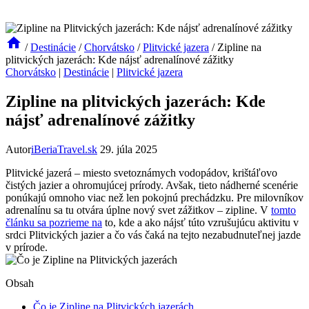
/
Destinácie
/
Chorvátsko
/
Plitvické jazera
/
Zipline na
plitvických jazerách: Kde nájsť adrenalínové zážitky
Chorvátsko
|
Destinácie
|
Plitvické jazera
Zipline na plitvických jazerách: Kde
nájsť adrenalínové zážitky
Autor
iBeriaTravel.sk
29. júla 2025
Plitvické jazerá – miesto svetoznámych vodopádov, krištáľovo
čistých jazier a ohromujúcej prírody. Avšak, tieto nádherné scenérie
ponúkajú omnoho viac než len pokojnú prechádzku. Pre milovníkov
adrenalínu sa tu otvára úplne nový svet zážitkov – zipline. V
tomto
článku sa pozrieme na
to, kde a ako nájsť túto vzrušujúcu aktivitu v
srdci Plitvických jazier a čo vás čaká na tejto nezabudnuteľnej jazde
v prírode.
Obsah
Čo je Zipline na Plitvických jazerách