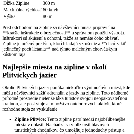
Dĺžka Zipline
300 m
Maximálna rýchlosť
60 km/h
Výška
80 m
Pred odchodom na zipline sa návštevníci musia pripraviť na
**kratšie inštrukcie o bezpečnosti** a správnom použití výstroja.
Inštruktori sú skúsení a ochotní, takže sa nemáte čoho obávať.
Zipline je určený pre tých, ktorí hľadajú vzrušenie a **chcú zažiť
jedinečný pocit lietania** nad týmto malebným chorvátskym
kúskom raja.
Najlepšie miesta na zipline v okolí
Plitvických jazier
Okolie Plitvických jazier ponúka niekoľko výnimočných miest, kde
môžu návštevníci zažiť adrenalín z jazdy na zipline. Toto nádherné
prírodné prostredie nielenže láka turistov svojou neopakovateľnou
krajinou, ale poskytuje aj množstvo outdoorových aktivít, ktoré
rozhodne stoja za vyskúšanie.
Zipline Plitvice:
Tento zipline patrí medzi najobľúbenejšie
miesta v oblasti. Nachádza sa v blízkosti hlavných
turistických chodníkov, čo umožňuje jednoduchý prístup a