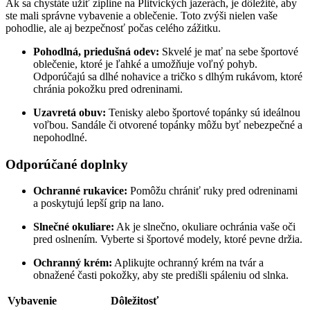
Ak sa chystáte užiť zipline na Plitvických jazerách, je dôležité, aby
ste mali správne vybavenie a oblečenie. Toto zvýši nielen vaše
pohodlie, ale aj bezpečnosť počas celého zážitku.
Pohodlná, priedušná odev:
Skvelé je mať na sebe športové
oblečenie, ktoré je ľahké a umožňuje voľný pohyb.
Odporúčajú sa dlhé nohavice a tričko s dlhým rukávom, ktoré
chránia pokožku pred odreninami.
Uzavretá obuv:
Tenisky alebo športové topánky sú ideálnou
voľbou. Sandále či otvorené topánky môžu byť nebezpečné a
nepohodlné.
Odporúčané doplnky
Ochranné rukavice:
Pomôžu chrániť ruky pred odreninami
a poskytujú lepší grip na lano.
Slnečné okuliare:
Ak je slnečno, okuliare ochránia vaše oči
pred oslnením. Vyberte si športové modely, ktoré pevne držia.
Ochranný krém:
Aplikujte ochranný krém na tvár a
obnažené časti pokožky, aby ste predišli spáleniu od slnka.
Vybavenie
Dôležitosť