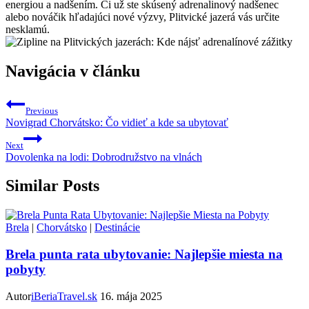
energiou a nadšením. Či už ste skúsený adrenalinový nadšenec
alebo nováčik hľadajúci nové výzvy, Plitvické jazerá vás určite
nesklamú.
Navigácia v článku
Previous
Novigrad Chorvátsko: Čo vidieť a kde sa ubytovať
Next
Dovolenka na lodi: Dobrodružstvo na vlnách
Similar Posts
Brela
|
Chorvátsko
|
Destinácie
Brela punta rata ubytovanie: Najlepšie miesta na
pobyty
Autor
iBeriaTravel.sk
16. mája 2025