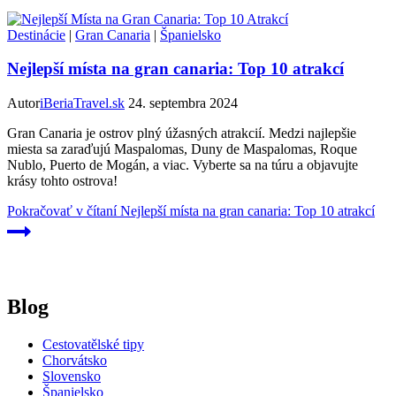
Destinácie
|
Gran Canaria
|
Španielsko
Nejlepší místa na gran canaria: Top 10 atrakcí
Autor
iBeriaTravel.sk
24. septembra 2024
Gran Canaria je ostrov plný úžasných atrakcií. Medzi najlepšie
miesta sa zaraďujú Maspalomas, Duny de Maspalomas, Roque
Nublo, Puerto de Mogán, a viac. Vyberte sa na túru a objavujte
krásy tohto ostrova!
Pokračovať v čítaní
Nejlepší místa na gran canaria: Top 10 atrakcí
Blog
Cestovatělské tipy
Chorvátsko
Slovensko
Španielsko