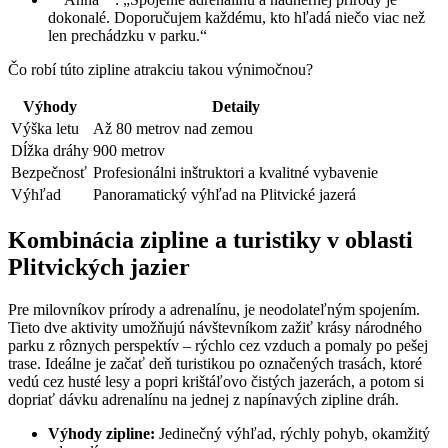
dokonalé. Doporučujem každému, kto hľadá niečo viac než
len prechádzku v parku.“
Čo robí túto zipline atrakciu takou výnimočnou?
Výhody
Detaily
Výška letu
Až 80 metrov nad zemou
Dĺžka dráhy
900 metrov
Bezpečnosť
Profesionálni inštruktori a kvalitné vybavenie
Výhľad
Panoramatický výhľad na Plitvické jazerá
Kombinácia zipline a turistiky v oblasti
Plitvických jazier
Pre milovníkov prírody a adrenalínu, je neodolateľným spojením.
Tieto dve aktivity umožňujú návštevníkom zažiť krásy národného
parku z rôznych perspektív – rýchlo cez vzduch a pomaly po pešej
trase. Ideálne je začať deň turistikou po označených trasách, ktoré
vedú cez husté lesy a popri krištáľovo čistých jazerách, a potom si
dopriať dávku adrenalínu na jednej z napínavých zipline dráh.
Výhody zipline:
Jedinečný výhľad, rýchly pohyb, okamžitý