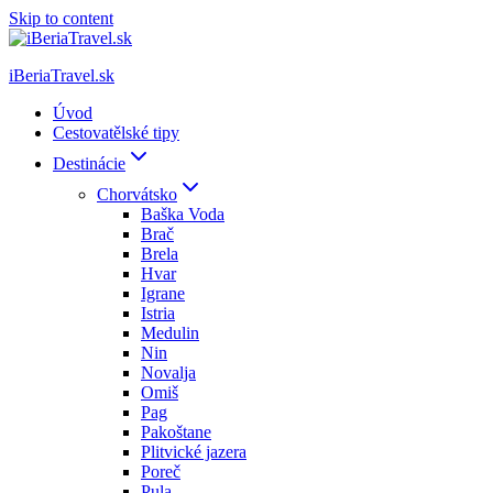
Skip to content
iBeriaTravel.sk
Úvod
Cestovatělské tipy
Destinácie
Chorvátsko
Baška Voda
Brač
Brela
Hvar
Igrane
Istria
Medulin
Nin
Novalja
Omiš
Pag
Pakoštane
Plitvické jazera
Poreč
Pula