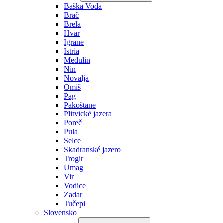
Baška Voda
Brač
Brela
Hvar
Igrane
Istria
Medulin
Nin
Novalja
Omiš
Pag
Pakoštane
Plitvické jazera
Poreč
Pula
Selce
Skadranské jazero
Trogir
Umag
Vir
Vodice
Zadar
Tučepi
Slovensko