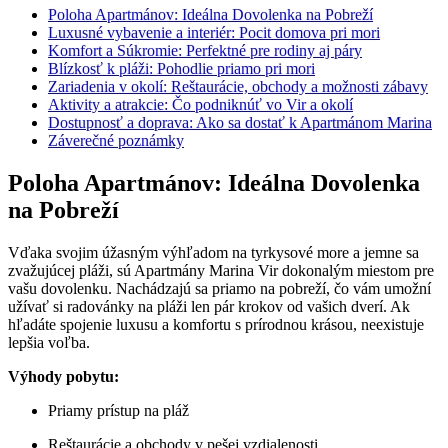
Poloha Apartmánov: Ideálna Dovolenka na Pobreží
Luxusné vybavenie a interiér: Pocit domova pri mori
Komfort a Súkromie: Perfektné pre rodiny aj páry
Blízkosť k pláži: Pohodlie priamo pri mori
Zariadenia v okolí: Reštaurácie, obchody a možnosti zábavy
Aktivity a atrakcie: Čo podniknúť vo Vir a okolí
Dostupnosť a doprava: Ako sa dostať k Apartmánom Marina
Záverečné poznámky
Poloha Apartmánov: Ideálna Dovolenka
na Pobreží
Vďaka svojim úžasným výhľadom na tyrkysové more a jemne sa
zvažujúcej pláži, sú Apartmány Marina Vir dokonalým miestom pre
vašu dovolenku. Nachádzajú sa priamo na pobreží, čo vám umožní
užívať si radovánky na pláži len pár krokov od vašich dverí. Ak
hľadáte spojenie luxusu a komfortu s prírodnou krásou, neexistuje
lepšia voľba.
Výhody pobytu:
Priamy prístup na pláž
Reštaurácie a obchody v pešej vzdialenosti