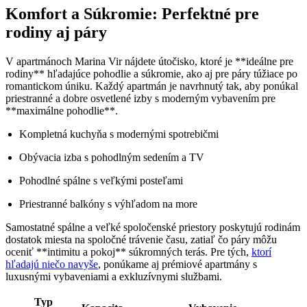
Komfort a Súkromie: Perfektné pre
rodiny aj páry
V apartmánoch Marina Vir nájdete útočisko, ktoré je **ideálne pre
rodiny** hľadajúce pohodlie a súkromie, ako aj pre páry túžiace po
romantickom úniku. Každý apartmán je navrhnutý tak, aby ponúkal
priestranné a dobre osvetlené izby s moderným vybavením pre
**maximálne pohodlie**.
Kompletná kuchyňa s modernými spotrebičmi
Obývacia izba s pohodlným sedením a TV
Pohodlné spálne s veľkými posteľami
Priestranné balkóny s výhľadom na more
Samostatné spálne a veľké spoločenské priestory poskytujú rodinám
dostatok miesta na spoločné trávenie času, zatiaľ čo páry môžu
oceniť **intimitu a pokoj** súkromných terás. Pre tých,
ktorí
hľadajú niečo navyše
, ponúkame aj prémiové apartmány s
luxusnými vybaveniami a exkluzívnymi službami.
Typ