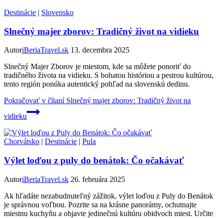
Destinácie
|
Slovensko
Slnečný majer zborov: Tradičný život na vidieku
Autor
iBeriaTravel.sk
13. decembra 2025
Slnečný Majer Zborov je miestom, kde sa môžete ponoriť do
tradičného života na vidieku. S bohatou históriou a pestrou kultúrou,
tento región ponúka autentický pohľad na slovenskú dedinu.
Pokračovať v čítaní
Slnečný majer zborov: Tradičný život na
vidieku
Chorvátsko
|
Destinácie
|
Pula
Výlet loďou z puly do benátok: Čo očakávať
Autor
iBeriaTravel.sk
26. februára 2025
Ak hľadáte nezabudnuteľný zážitok, výlet loďou z Puly do Benátok
je správnou voľbou. Pozrite sa na krásne panorámy, ochutnajte
miestnu kuchyňu a objavte jedinečnú kultúru obidvoch miest. Určite