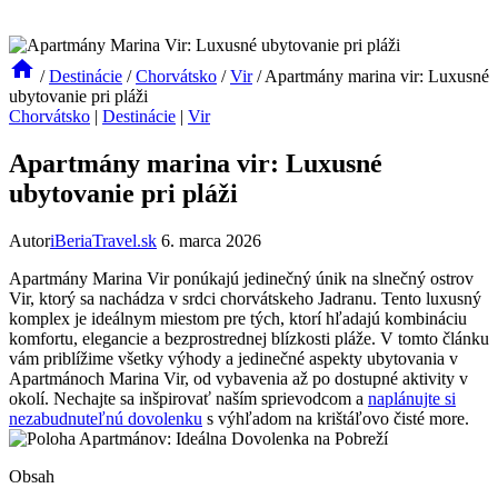
/
Destinácie
/
Chorvátsko
/
Vir
/
Apartmány marina vir: Luxusné
ubytovanie pri pláži
Chorvátsko
|
Destinácie
|
Vir
Apartmány marina vir: Luxusné
ubytovanie pri pláži
Autor
iBeriaTravel.sk
6. marca 2026
Apartmány Marina Vir ponúkajú jedinečný únik na slnečný ostrov
Vir, ktorý sa nachádza v srdci chorvátskeho Jadranu. Tento luxusný
komplex je ideálnym miestom pre tých, ktorí hľadajú kombináciu
komfortu, elegancie a bezprostrednej blízkosti pláže. V tomto článku
vám priblížime všetky výhody a jedinečné aspekty ubytovania v
Apartmánoch Marina Vir, od vybavenia až po dostupné aktivity v
okolí. Nechajte sa inšpirovať naším sprievodcom a
naplánujte si
nezabudnuteľnú dovolenku
s výhľadom na krištáľovo čisté more.
Obsah