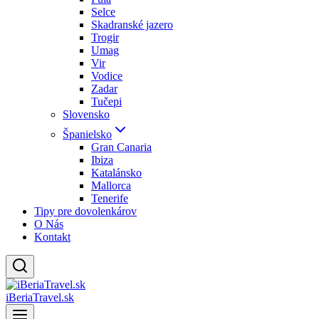
Selce
Skadranské jazero
Trogir
Umag
Vir
Vodice
Zadar
Tučepi
Slovensko
Španielsko
Gran Canaria
Ibiza
Katalánsko
Mallorca
Tenerife
Tipy pre dovolenkárov
O Nás
Kontakt
iBeriaTravel.sk