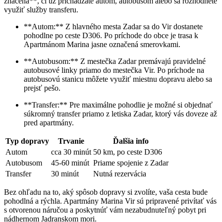
značená**, či už prichádzate autom, autobusom alebo sa rozhodnete
využiť služby transferu.
**Autom:** Z hlavného mesta Zadar sa do Vir dostanete
pohodlne po ceste D306. Po príchode do obce je trasa k
Apartmánom Marina jasne označená smerovkami.
**Autobusom:** Z mestečka Zadar premávajú pravidelné
autobusové linky priamo do mestečka Vir. Po príchode na
autobusovú stanicu môžete využiť miestnu dopravu alebo sa
prejsť pešo.
**Transfer:** Pre maximálne pohodlie je možné si objednať
súkromný transfer priamo z letiska Zadar, ktorý vás doveze až
pred apartmány.
Typ dopravy
Trvanie
Ďalšia info
Autom
cca 30 minút
50 km, po ceste D306
Autobusom
45-60 minút
Priame spojenie z Zadar
Transfer
30 minút
Nutná rezervácia
Bez ohľadu na to, aký spôsob dopravy si zvolíte, vaša cesta bude
pohodlná a rýchla. Apartmány Marina Vir sú pripravené privítať vás
s otvorenou náručou a poskytnúť vám nezabudnuteľný pobyt pri
nádhernom Jadranskom mori.