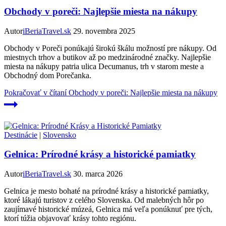
Obchody v poreči: Najlepšie miesta na nákupy
Autor
iBeriaTravel.sk
29. novembra 2025
Obchody v Poreči ponúkajú širokú škálu možností pre nákupy. Od
miestnych trhov a butikov až po medzinárodné značky. Najlepšie
miesta na nákupy patria ulica Decumanus, trh v starom meste a
Obchodný dom Porečanka.
Pokračovať v čítaní
Obchody v poreči: Najlepšie miesta na nákupy
Destinácie
|
Slovensko
Gelnica: Prírodné krásy a historické pamiatky
Autor
iBeriaTravel.sk
30. marca 2026
Gelnica je mesto bohaté na prírodné krásy a historické pamiatky,
ktoré lákajú turistov z celého Slovenska. Od malebných hôr po
zaujímavé historické múzeá, Gelnica má veľa ponúknuť pre tých,
ktorí túžia objavovať krásy tohto regiónu.