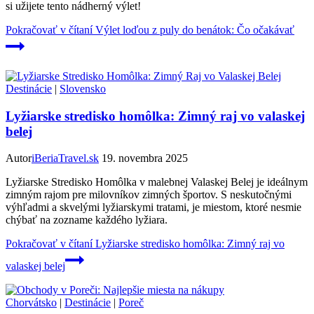
si užijete tento nádherný výlet!
Pokračovať v čítaní
Výlet loďou z puly do benátok: Čo očakávať
Destinácie
|
Slovensko
Lyžiarske stredisko homôlka: Zimný raj vo valaskej
belej
Autor
iBeriaTravel.sk
19. novembra 2025
Lyžiarske Stredisko Homôlka v malebnej Valaskej Belej je ideálnym
zimným rajom pre milovníkov zimných športov. S neskutočnými
výhľadmi a skvelými lyžiarskymi tratami, je miestom, ktoré nesmie
chýbať na zozname každého lyžiara.
Pokračovať v čítaní
Lyžiarske stredisko homôlka: Zimný raj vo
valaskej belej
Chorvátsko
|
Destinácie
|
Poreč