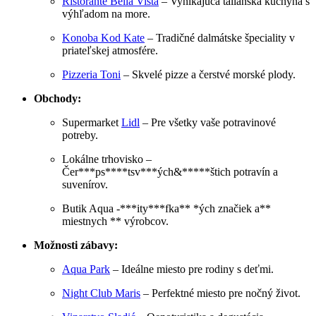
Ristorante Bella Vista
– Vynikajúca talianska kuchyňa s
výhľadom na more.
Konoba Kod Kate
– Tradičné dalmátske špeciality v
priateľskej atmosfére.
Pizzeria Toni
– Skvelé pizze a čerstvé morské plody.
Obchody:
Supermarket
Lidl
– Pre všetky vaše potravinové
potreby.
Lokálne trhovisko –
Čer***ps****tsv***ých&*****štich potravín a
suvenírov.
Butik Aqua -***ity***fka** *ých značiek a**
miestnych ** výrobcov.
Možnosti zábavy:
Aqua Park
– Ideálne miesto pre rodiny s deťmi.
Night Club Maris
– Perfektné miesto pre nočný život.