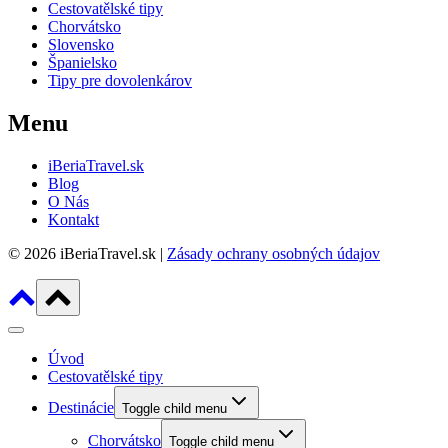
Cestovatělské tipy
Chorvátsko
Slovensko
Španielsko
Tipy pre dovolenkárov
Menu
iBeriaTravel.sk
Blog
O Nás
Kontakt
© 2026 iBeriaTravel.sk |
Zásady ochrany osobných údajov
Úvod
Cestovatělské tipy
Destinácie
Toggle child menu
Chorvátsko
Toggle child menu