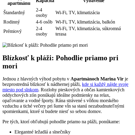
Kapacita
Vybavenie
apartmánu
2-4
Štandardný
Wi-Fi, TV, klimatizácia
osoby
Rodinný
4-6 osôb
Wi-Fi, TV, klimatizácia, balkón
2-4
Wi-Fi, TV, klimatizácia, súkromná
Prémiový
osoby
terasa
Blízkosť k pláži: Pohodlie priamo pri
mori
Jednou z hlavných výhod pobytu v
Apartmánoch Marina Vir
je
bezprostredná blízkosť k nádhernej pláži,
kde si každý nájde svoje
miesto pod slnkom
. Rozlohy pieskových a občas kamienkových
oddychových zón ponúkajú ideálne podmienky na relax,
opaľovanie a vodné športy. Rána strávené s vôňou morského
vzduchu a tiché večery pri šume vĺn sa stanú nezabudnuteľnými
spomienkami, ktoré si budete niesť so sebou domov.
Pre tých, ktorí obľubujú pohodlie priamo na pláži, ponúkame:
Elegantné ležadlá a slnečníky