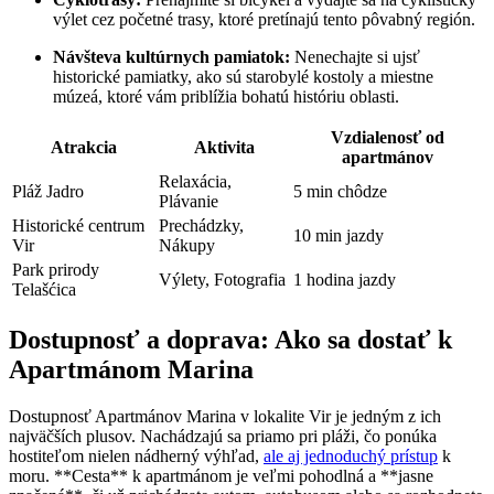
výlet cez početné trasy, ktoré pretínajú tento pôvabný región.
Návšteva kultúrnych pamiatok:
Nenechajte si ujsť
historické pamiatky, ako sú starobylé kostoly a miestne
múzeá, ktoré vám priblížia bohatú históriu oblasti.
Vzdialenosť od
Atrakcia
Aktivita
apartmánov
Relaxácia,
Pláž Jadro
5 min chôdze
Plávanie
Historické centrum
Prechádzky,
10 min jazdy
Vir
Nákupy
Park prirody
Výlety, Fotografia
1 hodina jazdy
Telašćica
Dostupnosť a doprava: Ako sa dostať k
Apartmánom Marina
Dostupnosť Apartmánov Marina v lokalite Vir je jedným z ich
najväčších plusov. Nachádzajú sa priamo pri pláži, čo ponúka
hostiteľom nielen nádherný výhľad,
ale aj jednoduchý prístup
k
moru. **Cesta** k apartmánom je veľmi pohodlná a **jasne