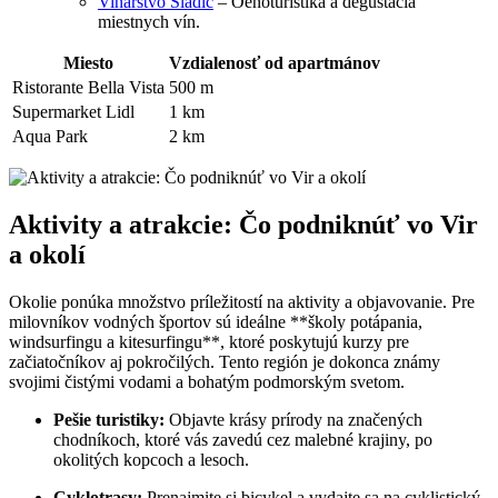
Vinarstvo Sladić
– Oenoturistika a degustácia
miestnych vín.
Miesto
Vzdialenosť od apartmánov
Ristorante Bella Vista
500 m
Supermarket Lidl
1 km
Aqua Park
2 km
Aktivity a atrakcie: Čo podniknúť vo Vir
a okolí
Okolie ponúka množstvo príležitostí na aktivity a objavovanie. Pre
milovníkov vodných športov sú ideálne **školy potápania,
windsurfingu a kitesurfingu**, ktoré poskytujú kurzy pre
začiatočníkov aj pokročilých. Tento región je dokonca známy
svojimi čistými vodami a bohatým podmorským svetom.
Pešie turistiky:
Objavte krásy prírody na značených
chodníkoch, ktoré vás zavedú cez malebné krajiny, po
okolitých kopcoch a lesoch.
Cyklotrasy:
Prenajmite si bicykel a vydajte sa na cyklistický