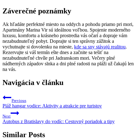
Záverečné poznámky
Ak hľadáte perfektné miesto na oddych a pohodu priamo pri mori,
Apartmány Marina Vir sú ideálnou voľbou. Spojenie moderného
luxusu, komfortu a krásneho prostredia vás očarí a dopraje vám
nezabudnuteľný pobyt. Doprajte si ten správny zážitok a
vychutnajte si dovolenku na mieste,
kde sa sny stávajú realitou
.
Rezervujte si váš termín ešte dnes a začnite sa tešiť na
nezabudnuteľné chvíle pri Jadranskom mori. Večery plné
nádherných západov slnka a dni plné radosti na pláži už čakajú len
na vás.
Navigácia v článku
Previous
Pláž hangar vodice: Aktivity a atrakcie pre turistov
Next
Autobus z Bratislavy do vodíc: Cestovný poriadok a tipy
Similar Posts