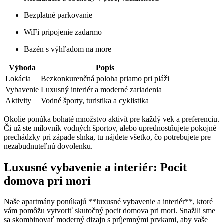
Bezplatné parkovanie
WiFi pripojenie zadarmo
Bazén s výhľadom na more
Výhoda
Popis
Lokácia
Bezkonkurenčná poloha priamo pri pláži
Vybavenie
Luxusný interiér a moderné zariadenia
Aktivity
Vodné športy, turistika a cyklistika
Okolie ponúka bohaté množstvo aktivít pre každý vek a preferenciu.
Či už ste milovník vodných športov, alebo uprednostňujete pokojné
prechádzky pri západe slnka, tu nájdete všetko, čo potrebujete pre
nezabudnuteľnú dovolenku.
Luxusné vybavenie a interiér: Pocit
domova pri mori
Naše apartmány ponúkajú **luxusné vybavenie a interiér**, ktoré
vám pomôžu vytvoriť skutočný pocit domova pri mori. Snažili sme
sa skombinovať moderný dizajn s príjemnými prvkami, aby vaše