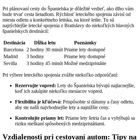
Pri plánovaní cesty do Španielska je dôležité vedieť, ako dlho vám
bude trvať cesta lietadlom. Rýchlosť leteckého spojenia závisí od
miesta odletu a konkrétneho letiska, na ktoré letíte. Tu sú
najrýchlejšie letecké spojenia z Bratislavy do niekoľkých hlavných
španielskych destinácií:
Destinácia
Dĺžka letu
Poznámky
Barcelona
2 hodiny 30 minút
Priame lety dostupné
Madrid
3 hodiny
Priame lety dostupné
Sevilla
3 hodiny 45 minút
Možné medzipristátie
Pri výbere leteckého spojenia zvážte niekoľko odporúčaní:
Rezervujte vopred:
Lety do Španielska bývajú najlacnejšie,
keď ich zakúpite niekoľko mesiacov vopred.
Flexibilita je kľúčová:
Prispôsobte si dátumy a časy odletu,
aby ste našli najvhodnejšie lety a najnižšie ceny.
Kontrolujte priamy let:
Priame lety šetria čas a vyhýbajú sa
riziku meškaní spôsobených medzipristátiami.
Vzdialenosti pri cestovaní autom: Tipy na