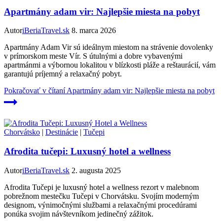
Apartmány adam vir: Najlepšie miesta na pobyt
Autor
iBeriaTravel.sk
8. marca 2026
Apartmány Adam Vir sú ideálnym miestom na strávenie dovolenky
v prímorskom meste Vír. S útulnými a dobre vybavenými
apartmánmi a výbornou lokalitou v blízkosti pláže a reštaurácií, vám
garantujú príjemný a relaxačný pobyt.
Pokračovať v čítaní
Apartmány adam vir: Najlepšie miesta na pobyt
Chorvátsko
|
Destinácie
|
Tučepi
Afrodita tučepi: Luxusný hotel a wellness
Autor
iBeriaTravel.sk
2. augusta 2025
Afrodita Tučepi je luxusný hotel a wellness rezort v malebnom
pobrežnom mestečku Tučepi v Chorvátsku. Svojím moderným
designom, výnimočnými službami a relaxačnými procedúrami
ponúka svojim návštevníkom jedinečný zážitok.