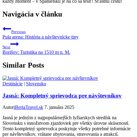
každý moment – v Španielsku je na čo sa tešiť! Šťastnú cestu!
Navigácia v článku
Previous
Pula arena: História a návštevnícke tipy
Next
Borišov: Turistika na 1510 m n. M.
Similar Posts
Destinácie
|
Slovensko
Jasná: Kompletný sprievodca pre návštevníkov
Autor
iBeriaTravel.sk
7. januára 2025
Jasná je jedným z najpopulárnejších lyžiarskych stredísk na
Slovensku s množstvom zjazdoviek pre všetky úrovne skúseností.
Tento kompletný sprievodca poskytuje všetky potrebné informácie
pre návštevníkov, vrátane ubytovania, stravovania a atrakcií.