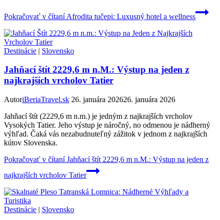
Pokračovať v čítaní
Afrodita tučepi: Luxusný hotel a wellness
Destinácie
|
Slovensko
Jahňací štít 2229,6 m n.M.: Výstup na jeden z
najkrajších vrcholov Tatier
Autor
iBeriaTravel.sk
26. januára 2026
26. januára 2026
Jahňací štít (2229,6 m n.m.) je jedným z najkrajších vrcholov
Vysokých Tatier. Jeho výstup je náročný, no odmenou je nádherný
výhľad. Čaká vás nezabudnuteľný zážitok v jednom z najkrajších
kútov Slovenska.
Pokračovať v čítaní
Jahňací štít 2229,6 m n.M.: Výstup na jeden z
najkrajších vrcholov Tatier
Destinácie
|
Slovensko