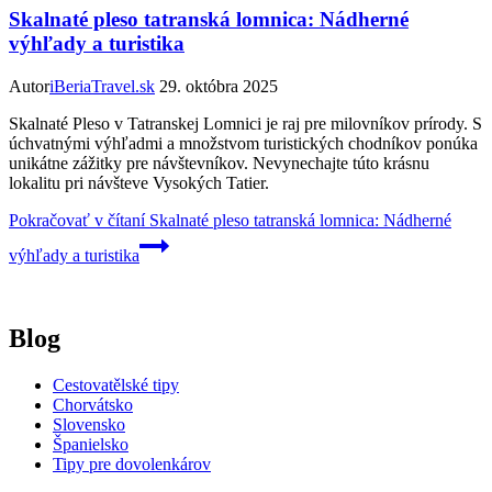
Skalnaté pleso tatranská lomnica: Nádherné
výhľady a turistika
Autor
iBeriaTravel.sk
29. októbra 2025
Skalnaté Pleso v Tatranskej Lomnici je raj pre milovníkov prírody. S
úchvatnými výhľadmi a množstvom turistických chodníkov ponúka
unikátne zážitky pre návštevníkov. Nevynechajte túto krásnu
lokalitu pri návšteve Vysokých Tatier.
Pokračovať v čítaní
Skalnaté pleso tatranská lomnica: Nádherné
výhľady a turistika
Blog
Cestovatělské tipy
Chorvátsko
Slovensko
Španielsko
Tipy pre dovolenkárov