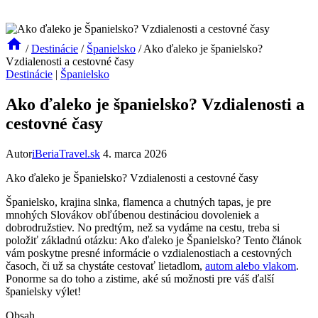
/
Destinácie
/
Španielsko
/
Ako ďaleko je španielsko?
Vzdialenosti a cestovné časy
Destinácie
|
Španielsko
Ako ďaleko je španielsko? Vzdialenosti a
cestovné časy
Autor
iBeriaTravel.sk
4. marca 2026
Ako ďaleko je Španielsko? Vzdialenosti a cestovné časy
Španielsko, krajina slnka, flamenca a chutných tapas, je pre
mnohých Slovákov obľúbenou destináciou dovoleniek a
dobrodružstiev. No predtým, než sa vydáme na cestu, treba si
položiť základnú otázku: Ako ďaleko je Španielsko? Tento článok
vám poskytne presné informácie o vzdialenostiach a cestovných
časoch, či už sa chystáte cestovať lietadlom,
autom alebo vlakom
.
Ponorme sa do toho a zistime, aké sú možnosti pre váš ďalší
španielsky výlet!
Obsah