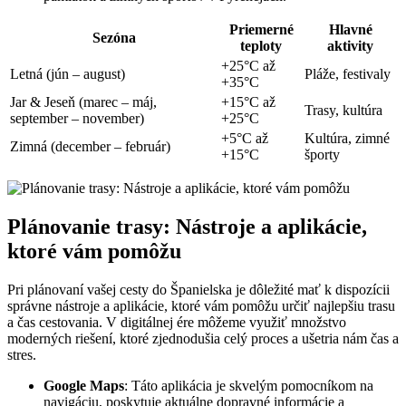
Priemerné
Hlavné
Sezóna
teploty
aktivity
+25°C až
Letná (jún – august)
Pláže, festivaly
+35°C
Jar & Jeseň (marec – máj,
+15°C až
Trasy, kultúra
september – november)
+25°C
+5°C až
Kultúra, zimné
Zimná (december – február)
+15°C
športy
Plánovanie trasy: Nástroje a aplikácie,
ktoré vám pomôžu
Pri plánovaní vašej cesty do Španielska je dôležité mať k dispozícii
správne nástroje a aplikácie, ktoré vám pomôžu určiť najlepšiu trasu
a čas cestovania. V digitálnej ére môžeme využiť množstvo
moderných riešení, ktoré zjednodušia celý proces a ušetria nám čas a
stres.
Google Maps
: Táto aplikácia je skvelým pomocníkom na
navigáciu, poskytuje aktuálne dopravné informácie a