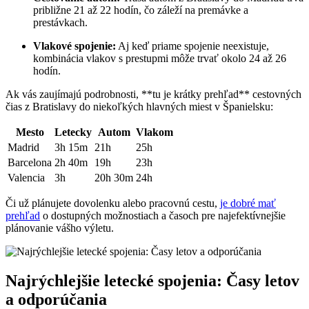
približne 21 až 22 hodín, čo záleží na premávke a
prestávkach.
Vlakové spojenie:
Aj keď priame spojenie neexistuje,
kombinácia vlakov s prestupmi môže trvať okolo 24 až 26
hodín.
Ak vás zaujímajú podrobnosti, **tu je krátky prehľad** cestovných
čias z Bratislavy do niekoľkých hlavných miest v Španielsku:
Mesto
Letecky
Autom
Vlakom
Madrid
3h 15m
21h
25h
Barcelona
2h 40m
19h
23h
Valencia
3h
20h 30m
24h
Či už plánujete dovolenku alebo pracovnú cestu,
je dobré mať
prehľad
o dostupných možnostiach a časoch pre najefektívnejšie
plánovanie vášho výletu.
Najrýchlejšie letecké spojenia: Časy letov
a odporúčania