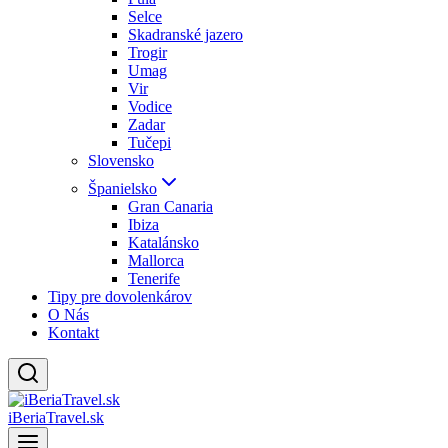
Selce
Skadranské jazero
Trogir
Umag
Vir
Vodice
Zadar
Tučepi
Slovensko
Španielsko
Gran Canaria
Ibiza
Katalánsko
Mallorca
Tenerife
Tipy pre dovolenkárov
O Nás
Kontakt
iBeriaTravel.sk