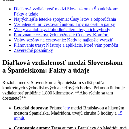
Diaľková vzdialenosť medzi Slovenskom a Španielskom:
Fakty a údaje
Najrýchlejšie letecké spojenia: Časy letov a odporúčania
Vzdialenosti pri cestovaní autom: Tipy na cestu a pauzy
Vlaky a autobusy: Pohodlné alternatívy a ich výhody
Porovnanie cestovných možností: Cena vs. Komfort
Vplyv sezóny na cestovanie: Kedy je najlepšie vyraziť
Plánovanie trasy: Nástroje a aplikácie, ktoré vám pomôžu
Záverečné poznámky
Diaľková vzdialenosť medzi Slovenskom
a Španielskom: Fakty a údaje
Rozloha medzi Slovenskom a Španielskom sa líši podľa
konkrétnych východiskových a cieľových bodov. Priamou líniou je
vzdialenosť približne 1,800 kilometrov. **Ako rýchlo sa tam
dostanete?**
Letecká doprava:
Priame
lety
medzi Bratislavou a hlavným
mestom Španielska, Madridom, trvajú zhruba 3 hodiny a
15
minút
.
Cestovanie autom:
Trasa autom z Bratislavy do Madridu trvá