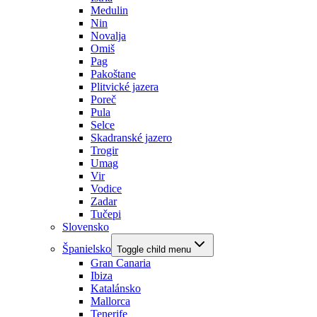
Medulin
Nin
Novalja
Omiš
Pag
Pakoštane
Plitvické jazera
Poreč
Pula
Selce
Skadranské jazero
Trogir
Umag
Vir
Vodice
Zadar
Tučepi
Slovensko
Španielsko
Toggle child menu
Gran Canaria
Ibiza
Katalánsko
Mallorca
Tenerife