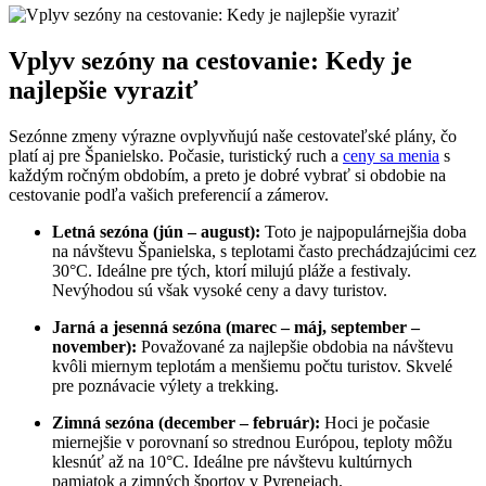
Vplyv sezóny na cestovanie: Kedy je
najlepšie vyraziť
Sezónne zmeny výrazne ovplyvňujú naše cestovateľské plány, čo
platí aj pre Španielsko. Počasie, turistický ruch a
ceny sa menia
s
každým ročným obdobím, a preto je dobré vybrať si obdobie na
cestovanie podľa vašich preferencií a zámerov.
Letná sezóna (jún – august):
Toto je najpopulárnejšia doba
na návštevu Španielska, s teplotami často prechádzajúcimi cez
30°C. Ideálne pre tých, ktorí milujú pláže a festivaly.
Nevýhodou sú však vysoké ceny a davy turistov.
Jarná a jesenná sezóna (marec – máj, september –
november):
Považované za najlepšie obdobia na návštevu
kvôli miernym teplotám a menšiemu počtu turistov. Skvelé
pre poznávacie výlety a trekking.
Zimná sezóna (december – február):
Hoci je počasie
miernejšie v porovnaní so strednou Európou, teploty môžu
klesnúť až na 10°C. Ideálne pre návštevu kultúrnych
pamiatok a zimných športov v Pyrenejach.