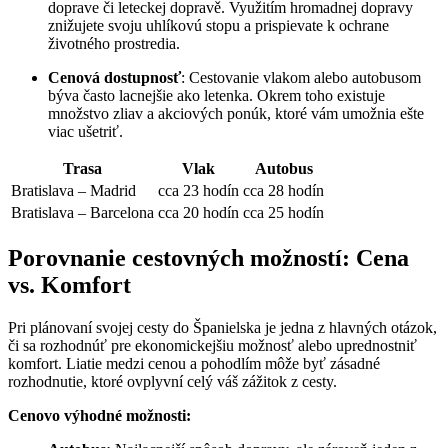
doprave či leteckej dopravě. Využitím hromadnej dopravy
znižujete svoju uhlíkovú stopu a prispievate k ochrane
životného prostredia.
Cenová dostupnosť
: Cestovanie vlakom alebo autobusom
býva často lacnejšie ako letenka. Okrem toho existuje
množstvo zliav a akciových ponúk, ktoré vám umožnia ešte
viac ušetriť.
Trasa
Vlak
Autobus
Bratislava – Madrid
cca 23 hodín
cca 28 hodín
Bratislava – Barcelona
cca 20 hodín
cca 25 hodín
Porovnanie cestovných možností: Cena
vs. Komfort
Pri plánovaní svojej cesty do Španielska je jedna z hlavných otázok,
či sa rozhodnúť pre ekonomickejšiu možnosť alebo uprednostniť
komfort. Liatie medzi cenou a pohodlím môže byť zásadné
rozhodnutie, ktoré ovplyvní celý váš zážitok z cesty.
Cenovo výhodné možnosti: