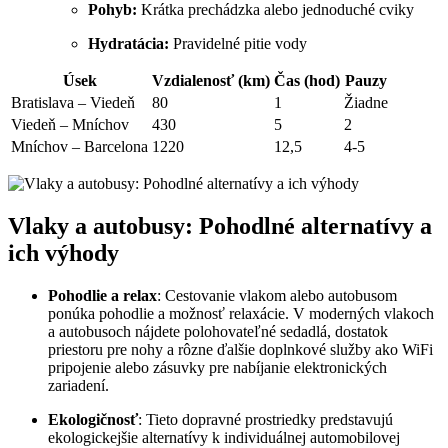
Pohyb:
Krátka prechádzka alebo jednoduché cviky
Hydratácia:
Pravidelné pitie vody
Úsek
Vzdialenosť (km)
Čas (hod)
Pauzy
Bratislava – Viedeň
80
1
Žiadne
Viedeň – Mníchov
430
5
2
Mníchov – Barcelona
1220
12,5
4-5
Vlaky a autobusy: Pohodlné alternatívy a
ich výhody
Pohodlie a relax
: Cestovanie vlakom alebo autobusom
ponúka pohodlie a možnosť relaxácie. V moderných vlakoch
a autobusoch nájdete polohovateľné sedadlá, dostatok
priestoru pre nohy a rôzne ďalšie doplnkové služby ako WiFi
pripojenie alebo zásuvky pre nabíjanie elektronických
zariadení.
Ekologičnosť
: Tieto dopravné prostriedky predstavujú
ekologickejšie alternatívy k individuálnej automobilovej