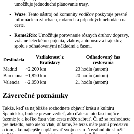
umožňuje jednoduché plánovanie trasy.
Waze
: Tento nástroj od komunity vodičov poskytuje presné
informácie o zápchach, radaroch a prípadných nehodách na
ceste.
Rome2Rio
: Umožňuje porovnanie rôznych druhov dopravy,
vrátane leteckého spojenia, vlakov, autobusov a trajektov,
spolu s odhadovanými nákladmi a časmi.
Vzdialenosť z
Odhadovaný čas
Destinácia
Bratislavy
cestovania
Madrid
~2,200 km
23 hodín (autom)
Barcelona
~1,850 km
20 hodín (autom)
Valencia
~2,050 km
21 hodín (autom)
Záverečné poznámky
Takže, keď sa najbližšie rozhodnete objaviť krásu a kultúru
Španielska, budete presne vedieť, ako ďaleko toto fascinujúce
územie je a koľko času vám cesta môže zabrať. Či už sa rozhodnete
pre lietadlo, auto alebo vlak, dúfame, že teraz máte jasnú predstavu
o tom, ako najlepšie naplánovať svoju cestu. Nezabudnite si užiť