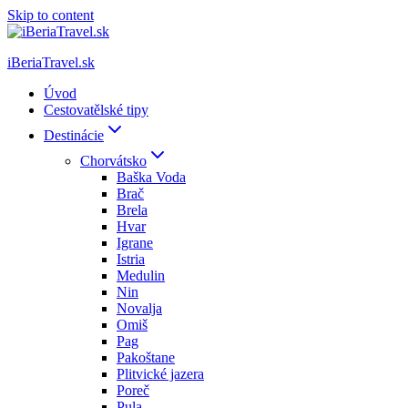
Skip to content
iBeriaTravel.sk
Úvod
Cestovatělské tipy
Destinácie
Chorvátsko
Baška Voda
Brač
Brela
Hvar
Igrane
Istria
Medulin
Nin
Novalja
Omiš
Pag
Pakoštane
Plitvické jazera
Poreč
Pula