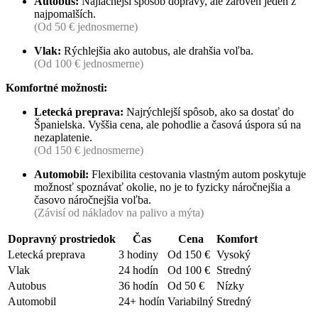
Autobus:
Najlacnejší spôsob dopravy, ale zároveň jeden z
najpomalších.
(Od 50 € jednosmerne)
Vlak:
Rýchlejšia ako autobus, ale drahšia voľba.
(Od 100 € jednosmerne)
Komfortné možnosti:
Letecká preprava:
Najrýchlejší spôsob, ako sa dostať do
Španielska. Vyššia cena, ale pohodlie a časová úspora sú na
nezaplatenie.
(Od 150 € jednosmerne)
Automobil:
Flexibilita cestovania vlastným autom poskytuje
možnosť spoznávať okolie, no je to fyzicky náročnejšia a
časovo náročnejšia voľba.
(Závisí od nákladov na palivo a mýta)
Dopravný prostriedok
Čas
Cena
Komfort
Letecká preprava
3 hodiny
Od 150 €
Vysoký
Vlak
24 hodín
Od 100 €
Stredný
Autobus
36 hodín
Od 50 €
Nízky
Automobil
24+ hodín
Variabilný
Stredný