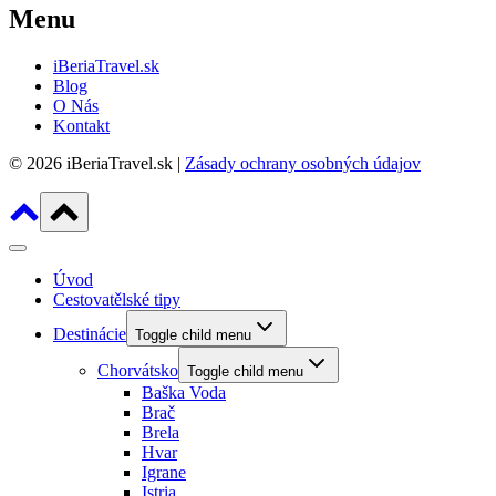
Menu
iBeriaTravel.sk
Blog
O Nás
Kontakt
© 2026 iBeriaTravel.sk |
Zásady ochrany osobných údajov
Úvod
Cestovatělské tipy
Destinácie
Toggle child menu
Chorvátsko
Toggle child menu
Baška Voda
Brač
Brela
Hvar
Igrane
Istria