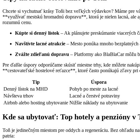
Chcete ‌si​ vychutnať ⁣krásy Toňi bez veľkých výdavkov? ⁣Máme pre vás
**využívať mestskú hromadnú dopravu**, ktorá​ je ​nielen lacná, ale 
rozumnú cenu.
Kúpte si denný lístok
– Ak plánujete preskúmanie viacerých ča
Navštívte lacné⁣ atrakcie
– Mesto​ ponúka mnoho bezplatných ‌al
Zvážte zdieľanú dopravu
– Platformy ako BlaBlaCar⁢ môžu by
Pre ďalšie úspory odporúčame skúsiť⁣ miestne⁤ trhy, kde môžete nakúpiť
**cestovateľské ⁣hostelové reťazce**, ktoré často ‌ponúkajú ⁤zľavy pri‍
Tip
Úspora
Denný lístok na ⁣MHD
Pohyb po meste za lacné
Návšteva trhov
Lacné a čerstvé potraviny
Airbnb alebo ⁤hosting ubytovanie
Nižšie ​náklady na ubytovanie
Kde sa ubytovať: Top hotely a penzióny v 
Toň je jedinečným miestom pre oddych a regeneráciu. Bez ohľadu⁣ na 
patria: