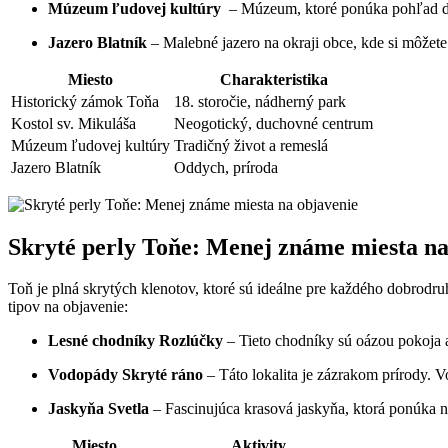
Múzeum ľudovej kultúry
⁢ – Múzeum, ktoré ponúka ‌pohľad do
Jazero Blatník
– Malebné jazero na okraji obce, kde si môžete 
Miesto
Charakteristika
Historický ⁢zámok Toňa
18. storočie, nádherný‍ park
Kostol sv. Mikuláša
Neogotický, ‍duchovné centrum
Múzeum ľudovej kultúry
Tradičný život ​a⁢ remeslá
Jazero⁤ Blatník
Oddych,⁢ príroda
Skryté ‍perly Toňe: Menej známe miesta na
Toň‌ je plná skrytých ‌klenotov, ‌ktoré sú ‌ideálne pre každého dobrodru
‌tipov ​na objavenie:
Lesné chodníky Rozlúčky
– Tieto ⁣chodníky sú oázou‌ pokoja a
Vodopády Skryté ráno
–‍ Táto lokalita je zázrakom prírody. ‍
Jaskyňa Svetla
– Fascinujúca krasová jaskyňa, ktorá⁢ ponúka n
Miesto
Aktivity