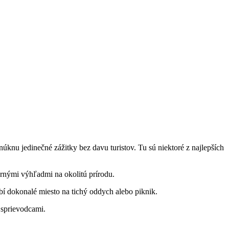
u‌ jedinečné zážitky bez⁣ davu ​turistov. ​Tu ​sú⁢ niektoré z ‍najlepších
ernými výhľadmi⁣ na okolitú prírodu.
bí dokonalé miesto na tichý ​oddych ⁣alebo piknik.
 sprievodcami.