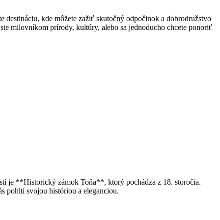
te ⁤destináciu, kde môžete​ zažiť skutočný odpočinok a ​dobrodružstvo
 ste milovníkom prírody, ⁢kultúry,⁢ alebo sa⁣ jednoducho chcete ponoriť
tí je **Historický ⁢zámok ⁣Toňa**, ktorý pochádza z ⁢18. ⁣storočia.
 pohltí svojou históriou a ‍eleganciou.