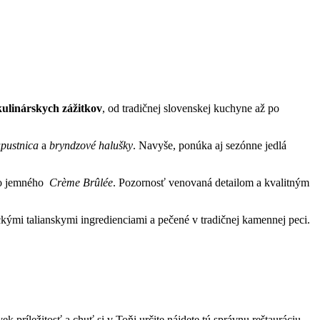
kulinárskych⁤ zážitkov
, od tradičnej slovenskej kuchyne až⁢ po⁤
pustnica
a
bryndzové halušky
. Navyše, ponúka aj sezónne jedlá
 jemného ​
Crème Brûlée
. Pozornosť venovaná detailom a kvalitným⁢
ckými talianskymi ingredienciami ‌a pečené ⁤v‍ tradičnej kamennej peci.
ríležitosť a chuť si v Toňi‌ určite nájdete tú ⁤správnu ⁢reštauráciu.