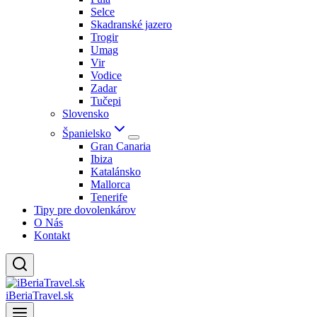
Selce
Skadranské jazero
Trogir
Umag
Vir
Vodice
Zadar
Tučepi
Slovensko
Španielsko
Gran Canaria
Ibiza
Katalánsko
Mallorca
Tenerife
Tipy pre dovolenkárov
O Nás
Kontakt
iBeriaTravel.sk