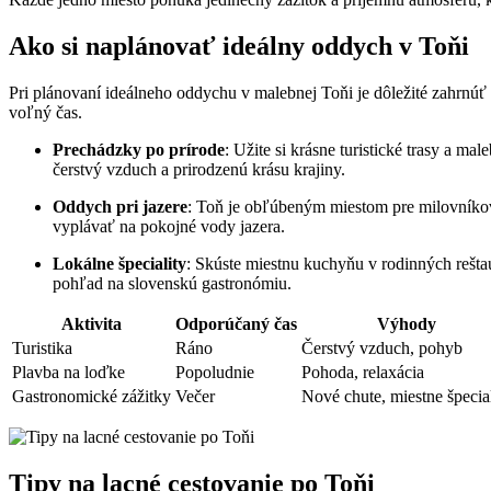
Ako si naplánovať ideálny oddych v Toňi
Pri plánovaní ⁤ideálneho oddychu v malebnej‍ Toňi je dôležité zahrnúť‍ a
voľný čas.
Prechádzky po prírode
: Užite si krásne⁢ turistické‍ trasy a 
čerstvý vzduch a ⁢prirodzenú krásu krajiny.
Oddych ​pri jazere
: Toň je ⁢obľúbeným miestom pre milovníkov‌ v
vyplávať na​ pokojné vody jazera.
Lokálne špeciality
: ⁢Skúste miestnu kuchyňu‍ v⁤ rodinných rešta
pohľad na slovenskú ‌gastronómiu.
Aktivita
Odporúčaný ⁢čas
Výhody
Turistika
Ráno
Čerstvý vzduch, pohyb
Plavba na loďke
Popoludnie
Pohoda,⁤ relaxácia
Gastronomické zážitky
Večer
Nové⁤ chute, miestne špecia
Tipy na ⁢lacné ‌cestovanie po Toňi