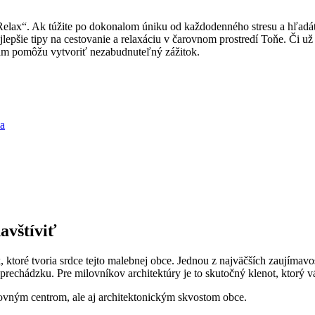
Relax“. ⁢Ak‍ túžite po dokonalom ⁤úniku od každodenného stresu a⁤ hľadá
lepšie ⁣tipy ‌na cestovanie a relaxáciu ‌v čarovnom prostredí ⁣Toňe. Či už
vám ​pomôžu ‌vytvoriť‍ nezabudnuteľný zážitok.
ia
avštíviť
ktoré tvoria srdce‌ tejto malebnej obce. Jednou z ‍najväčších zaujímavos
echádzku. Pre‌ milovníkov architektúry je to skutočný ‍klenot, ktorý vás
ovným‌ centrom, ale‍ aj architektonickým skvostom obce.