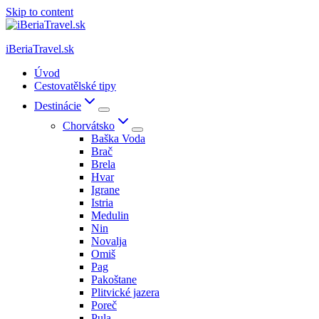
Skip to content
iBeriaTravel.sk
Úvod
Cestovatělské tipy
Destinácie
Chorvátsko
Baška Voda
Brač
Brela
Hvar
Igrane
Istria
Medulin
Nin
Novalja
Omiš
Pag
Pakoštane
Plitvické jazera
Poreč
Pula