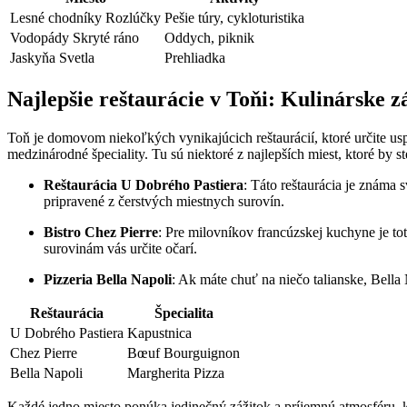
Lesné ⁤chodníky ⁣Rozlúčky
Pešie túry, cykloturistika
Vodopády⁢ Skryté ráno
Oddych, piknik
Jaskyňa Svetla
Prehliadka
Najlepšie reštaurácie v Toňi: Kulinárske záž
Toň je domovom niekoľkých vynikajúcich reštaurácií, ktoré ​určite us
medzinárodné špeciality. Tu⁤ sú niektoré z‌ najlepších⁤ miest, ⁣ktoré by st
Reštaurácia‌ U Dobrého‍ Pastiera
: Táto reštaurácia je⁣ známa
pripravené z čerstvých miestnych ​surovín.
Bistro‍ Chez Pierre
: Pre milovníkov francúzskej kuchyne⁤ je to
surovinám vás určite očarí.
Pizzeria Bella⁢ Napoli
: Ak máte chuť na niečo‍ talianske, Bella
Reštaurácia
Špecialita
U Dobrého Pastiera
Kapustnica
Chez​ Pierre
Bœuf Bourguignon
Bella Napoli
Margherita Pizza
Každé jedno miesto ⁣ponúka jedinečný zážitok a príjemnú atmosféru, ​kto