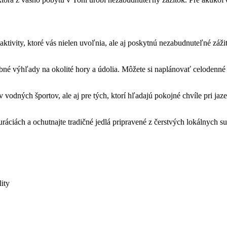
ktivity, ktoré ​vás nielen ​uvoľnia, ale aj poskytnú nezabudnuteľné‌ zážitk
malebné výhľady na okolité hory a údolia. ⁤Môžete si naplánovať celodenné
odných športov, ale aj ‌pre⁢ tých, ktorí hľadajú pokojné chvíle⁣ pri ‌jaz
uráciách ⁤a ​ochutnajte tradičné jedlá⁤ pripravené z čerstvých lokálnych 
lity