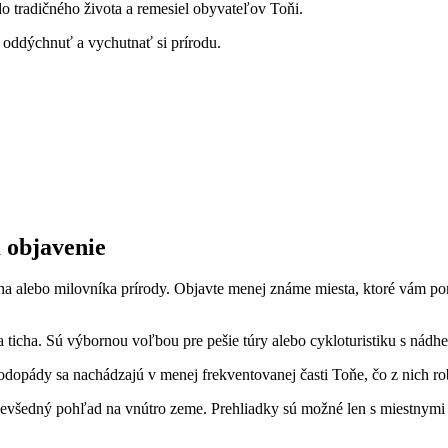
 tradičného života⁤ a ⁣remesiel obyvateľov Toňi.
⁢oddýchnuť⁢ a vychutnať si prírodu.
 objavenie
ha alebo milovníka prírody. Objavte menej známe‍ miesta, ktoré​ vám ponúkn
 ticha. Sú výbornou⁣ voľbou pre pešie túry ‍alebo cykloturistiku s⁢ nádh
Vodopády sa nachádzajú v menej ⁣frekventovanej časti Toňe, ‍čo z nich ro
evšedný pohľad na vnútro zeme. ​Prehliadky ‌sú možné ‌len s miestnymi