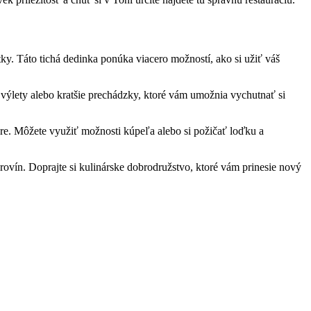
y.⁣ Táto tichá dedinka ponúka⁣ viacero⁤ možností, ako si​ užiť ‍váš
​ výlety‍ alebo kratšie prechádzky, ‌ktoré vám umožnia vychutnať si⁣
ere. Môžete ​využiť​ možnosti kúpeľa alebo si⁤ požičať loďku a⁣
surovín. Doprajte si kulinárske dobrodružstvo, ktoré vám prinesie‌ nový⁤