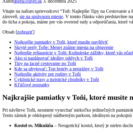
Autor
iBeriaTravel.sk
3. decembra 2025
Vitajte na našom ⁢sprievodcovi ‌“Toň: Najlepšie Tipy na Cestovanie a 
zároveň,
ste na ⁤správnom mieste
. V ⁢tomto článku‍ vám predstavíme naj
‍do ‍ticha a‍ pokoja, máme pre vás overené rady a ⁤odporúčania, ktoré 
Obsah
[
zobraziť
]
Najkrajšie pamiatky v Toňi, ktoré musíte navštíviť
Skryté ‍perly Toňe: Menej známe miesta na objavenie
Najlepšie reštaurácie v Toňi: Kulinárske zážitky, ktoré​ vás​ očar
Ako si naplánovať ideálny oddych v Toňi
Tipy na ⁢lacné ‌cestovanie po Toňi
Kde sa ubytovať: Top hotely a penzióny v Toňi
Najlepšie aktivity ‌pre rodiny v ⁤Toňi
Cyklistické trasy a turistické chodníky v Toňi
Kľúčové poznatky
Najkrajšie pamiatky v Toňi, ktoré musíte n
Pri ​návšteve Toňi, nesmiete ⁢vynechať niekoľko ‌jedinečných pamiatok, 
Tento ​zámok ​je obklopený nádherným parkom, ⁤ideálnym na⁤ pokojnú ⁣pr
Kostol sv. Mikuláša
–⁢ Neogotický kostol, ktorý je nielen duch