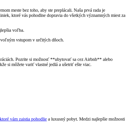
nom meste bez toho, aby ste‍ preplácali. Naša prvá rada ‌je
h liniek, ktoré vás pohodlne dopravia do všetkých významných miest za
jlepšia voľba.
s voľným vstupom v ⁤určitých dňoch.
tauráciách. Pozrite si možnosť **ubytovať sa cez Airbnb** alebo
 si môžete variť vlastné jedlá a ušetriť ‍ešte⁣ viac.
ktoré vám zaistia pohodlie
a luxusný pobyt. Medzi najlepšie možnosti