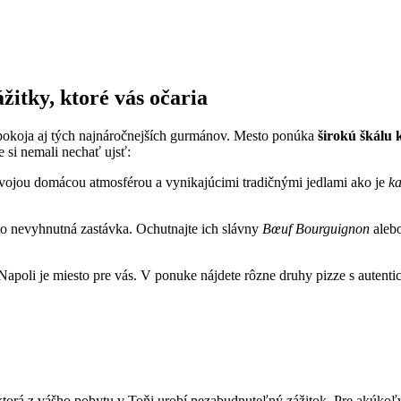
itky, ktoré​ vás​ očaria
pokoja aj⁢ tých ⁣najnáročnejších gurmánov. Mesto ponúka⁣
širokú‌ škálu 
e si ​nemali nechať ujsť:
 svojou‍ domácou atmosférou a vynikajúcimi tradičnými jedlami​ ako je
ka
to nevyhnutná​ zastávka. ⁣Ochutnajte ich slávny
Bœuf Bourguignon
alebo
 Napoli je miesto pre vás.​ V ponuke nájdete rôzne⁢ druhy pizze s autenti
rá z vášho pobytu v Toňi urobí nezabudnuteľný zážitok. Pre⁤ akúkoľvek⁣ p