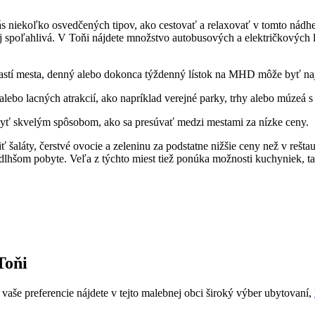
⁣ niekoľko osvedčených tipov, ako cestovať a ‍relaxovať v tomto nádher
aj spoľahlivá. ⁣V ⁣Toňi nájdete množstvo autobusových a električkovýc
stí mesta, denný alebo ‍dokonca týždenný lístok na⁢ MHD ‌môže byť na
ebo lacných atrakcií, ako napríklad verejné ⁣parky, trhy alebo múzeá ‍
ť skvelým spôsobom, ​ako sa presúvať medzi mestami⁤ za nízke⁢ ceny.
 šaláty,⁢ čerstvé ovocie a zeleninu za podstatne nižšie‌ ceny než v reš
 dlhšom pobyte. Veľa z týchto miest tiež ponúka možnosti kuchyniek, takže
Toňi
vaše preferencie nájdete v tejto malebnej obci široký výber ubytovaní,