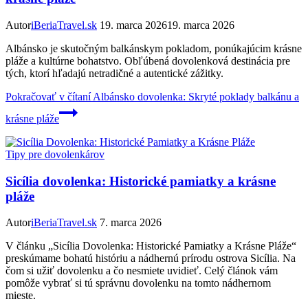
Autor
iBeriaTravel.sk
19. marca 2026
19. marca 2026
Albánsko je skutočným balkánskym pokladom, ponúkajúcim krásne
pláže a kultúrne bohatstvo. Obľúbená dovolenková destinácia pre
tých, ktorí hľadajú netradičné a autentické zážitky.
Pokračovať v čítaní
Albánsko dovolenka: Skryté poklady balkánu a
krásne pláže
Tipy pre dovolenkárov
Sicília dovolenka: Historické pamiatky a krásne
pláže
Autor
iBeriaTravel.sk
7. marca 2026
V článku „Sicília Dovolenka: Historické Pamiatky a Krásne Pláže“
preskúmame bohatú históriu a nádhernú prírodu ostrova Sicília. Na
čom si užiť dovolenku a čo nesmiete uvidieť. Celý článok vám
pomôže vybrať si tú správnu dovolenku na tomto nádhernom
mieste.