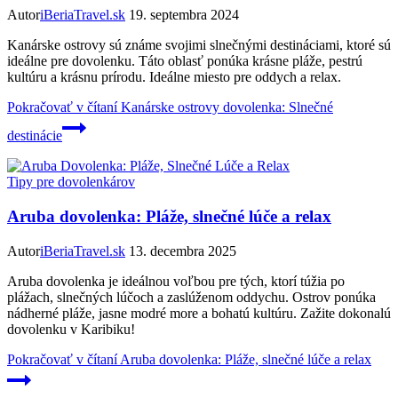
Autor
iBeriaTravel.sk
19. septembra 2024
Kanárske ostrovy sú známe svojimi slnečnými destináciami, ktoré sú
ideálne pre dovolenku. Táto oblasť ponúka krásne pláže, pestrú
kultúru a krásnu prírodu. Ideálne miesto pre oddych a relax.
Pokračovať v čítaní
Kanárske ostrovy dovolenka: Slnečné
destinácie
Tipy pre dovolenkárov
Aruba dovolenka: Pláže, slnečné lúče a relax
Autor
iBeriaTravel.sk
13. decembra 2025
Aruba dovolenka je ideálnou voľbou pre tých, ktorí túžia po
plážach, slnečných lúčoch a zaslúženom oddychu. Ostrov ponúka
nádherné pláže, jasne modré more a bohatú kultúru. Zažite dokonalú
dovolenku v Karibiku!
Pokračovať v čítaní
Aruba dovolenka: Pláže, slnečné lúče a relax