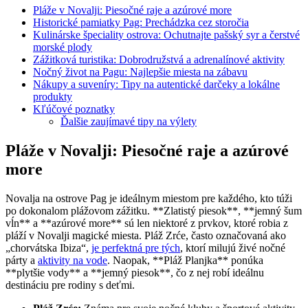
Pláže v Novalji: Piesočné raje a azúrové more
Historické pamiatky Pag: Prechádzka cez storočia
Kulinárske špeciality ostrova: Ochutnajte pašský syr a čerstvé
morské plody
Zážitková turistika: Dobrodružstvá a adrenalínové aktivity
Nočný život na Pagu: Najlepšie​ miesta na zábavu
Nákupy a suveníry: Tipy na autentické darčeky a lokálne
produkty
Kľúčové poznatky
Ďalšie zaujímavé tipy na výlety
Pláže v Novalji: Piesočné raje a azúrové
more
Novalja na ostrove Pag je ideálnym miestom pre každého, kto túži
po ​dokonalom plážovom ‌zážitku. **Zlatistý piesok**, **jemný ‍šum
vĺn** a **azúrové more** sú len niektoré z prvkov, ktoré robia z
pláží v Novalji magické miesta. Pláž Zrće, často označovaná ‌ako
„chorvátska Ibiza“,
je perfektná pre tých
,‌ ktorí milujú živé nočné
⁣párty a
aktivity na vode
. Naopak, **Pláž Planjka** ponúka
**plytšie vody** a **jemný ⁤piesok**, čo z nej robí ⁤ideálnu
destináciu pre rodiny s deťmi.