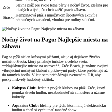
Slávna pláž pre svoje letné párty a nočný život, ideálna pre
Zrće
mladých a tých, čo chcú zažiť⁤ pravú zábavu.
Kempingová pláž⁣ s množstvom⁣ športových aktivít a
Strasko
rekreačných zariadení, vhodná pre rodiny s deťmi.
Nočný život na Pagu: Najlepšie​ miesta na
zábavu
Pag sa pýši nielen krásnymi plážami, ale je‌ aj dejiskom živého
nočného života, ktorý pritahuje turistov z celého sveta.
**Najslávnejšie miesto na ostrove**, Zrće ⁣Beach, je známe svojimi
vibrujúcimi nočnými klubmi a plážovými párty, ktoré⁣ prebiehajú až
do ranných hodín.⁣ V​ lete⁤ sem prichádzajú svetoznámi DJi, aby
poskytli skvelý hudobný zážitok.
Kalypso Club:
Jeden z​ prvých klubov na pláži Zrće, ktorý
ponúka skvelú ​hudbu, nezabudnuteľnú atmosféru ‍a úžasné
kokteily.
Aquarius Club:
Ideálny pre tých, ktorí‍ milujú elektronickú
hudbu a⁢ chcú‌ si vychutnať tanečné show.