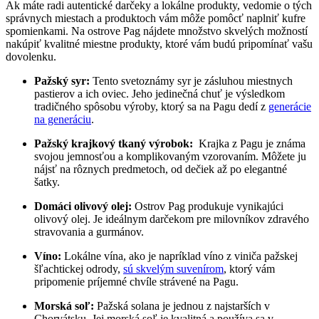
Ak máte radi autentické darčeky a lokálne produkty, vedomie o tých
správnych miestach a produktoch vám môže pomôcť naplniť kufre
⁢spomienkami. Na ostrove Pag nájdete množstvo skvelých možností
nakúpiť kvalitné miestne produkty,​ ktoré vám budú pripomínať vašu
dovolenku.
Pažský syr:
Tento svetoznámy syr je zásluhou miestnych
pastierov a ich oviec. Jeho jedinečná ⁣chuť je výsledkom
tradičného ⁤spôsobu výroby, ktorý sa na Pagu dedí z
generácie
na⁣ generáciu
.
Pažský krajkový tkaný výrobok:
‌ Krajka z Pagu je známa
svojou jemnosťou a komplikovaným vzorovaním. Môžete ju
nájsť na rôznych predmetoch, od⁢ dečiek až⁢ po elegantné
šatky.
Domáci olivový olej:
Ostrov ⁢Pag produkuje vynikajúci
olivový olej. Je ideálnym ⁣darčekom pre milovníkov zdravého
stravovania a gurmánov.
Víno:
Lokálne vína, ako je napríklad víno z viniča pažskej
šľachtickej odrody,
sú skvelým suvenírom
, ktorý⁤ vám
pripomenie príjemné chvíle strávené na Pagu.
Morská soľ:
​Pažská solana je jednou z⁣ najstarších v
Chorvátsku. Jej⁤ morská soľ je‍ kvalitná a používa​ sa v