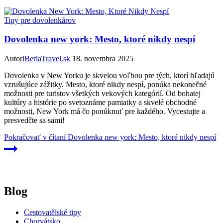
Tipy pre dovolenkárov
Dovolenka new york: Mesto, ktoré nikdy nespí
Autor
iBeriaTravel.sk
18. novembra 2025
Dovolenka v New Yorku je skvelou voľbou pre tých, ktorí hľadajú
vzrušujúce zážitky. Mesto, ktoré nikdy nespí, ponúka nekonečné
možnosti pre turistov všetkých vekových kategórií. Od bohatej
kultúry a histórie po svetoznáme pamiatky a skvelé obchodné
možnosti, New York má čo ponúknuť pre každého. Vycestujte a
presvedčte sa sami!
Pokračovať v čítaní
Dovolenka new york: Mesto, ktoré nikdy nespí
Blog
Cestovatělské tipy
Chorvátsko