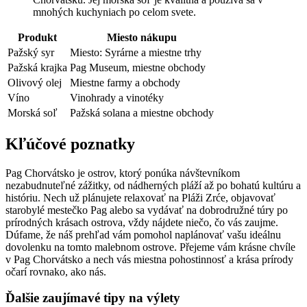
mnohých ⁢kuchyniach po celom svete.
Produkt
Miesto nákupu
Pažský syr
Miesto: Syrárne a miestne ⁢trhy
Pažská krajka
Pag​ Museum, miestne obchody
Olivový olej
Miestne farmy a obchody
Víno
Vinohrady a vinotéky
Morská soľ
Pažská solana a miestne obchody
Kľúčové poznatky
Pag⁤ Chorvátsko je ostrov, ‌ktorý ponúka návštevníkom
nezabudnuteľné zážitky,​ od nádherných pláží až po bohatú‍ kultúru a
históriu. Nech už plánujete relaxovať na Pláži Zrće, objavovať
starobylé mestečko Pag alebo sa vydávať na dobrodružné túry po
prírodných krásach ostrova, vždy ​nájdete niečo, čo vás zaujme.
Dúfame, že náš prehľad vám pomohol naplánovať vašu ideálnu
dovolenku na tomto malebnom ostrove. Přejeme vám krásne chvíle
v Pag Chorvátsko a nech vás miestna pohostinnosť a krása prírody
očarí rovnako, ako nás.
Ďalšie zaujímavé tipy na výlety