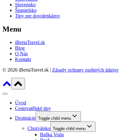
Slovensko
Španielsko
Tipy pre dovolenkárov
Menu
iBeriaTravel.sk
Blog
O Nás
Kontakt
© 2026 iBeriaTravel.sk |
Zásady ochrany osobných údajov
Úvod
Cestovatělské tipy
Destinácie
Toggle child menu
Chorvátsko
Toggle child menu
Baška Voda