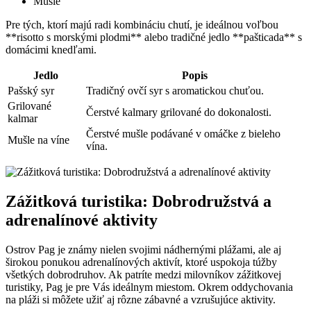
Mušle
Pre tých, ktorí majú radi kombináciu chutí, je ideálnou voľbou
**risotto s morskými plodmi** alebo tradičné jedlo **pašticada** s
domácimi knedľami.
Jedlo
Popis
Pašský syr
Tradičný ovčí syr s aromatickou chuťou.
Grilované
Čerstvé kalmary grilované do dokonalosti.
kalmar
Čerstvé⁢ mušle podávané v omáčke z bieleho
Mušle na víne
vína.
Zážitková turistika: Dobrodružstvá a
adrenalínové aktivity
Ostrov Pag je známy nielen⁢ svojimi nádhernými plážami, ale aj
širokou⁣ ponukou adrenalínových aktivít, ktoré uspokoja túžby
všetkých dobrodruhov. Ak ⁣patríte ⁢medzi milovníkov zážitkovej
turistiky, Pag je pre Vás ideálnym miestom. Okrem oddychovania⁤
na pláži si môžete užiť aj rôzne zábavné a vzrušujúce aktivity.