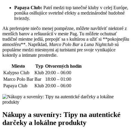
Papaya Club:
Patrí medzi top tanečné kluby v celej Európe,
ponúka​ oslňujúce svetelné efekty a medzinárodné hudobné
hviezdy.
Ak preferujete niečo menej pompézne, môžete navštíviť niektoré⁢ z
menších barov a reštaurácií v meste​ Pag. Tu ‌môžete ochutnať
tradičné miestne jedlá, prepojiť sa s ‍kultúrou a užiť si‍ **pokojnejšiu
atmosféru**. Napríklad,
Marco Polo Bar
‌a
Luna Nightclub
sú
populárne medzi miestnymi aj turistami pre svoje vynikajúce
kokteily a intimate prostredie.
Miesto
Typ
Otvorených hodín
Kalypso Club
Klub
20:00 – 06:00
Marco Polo Bar
Bar
18:00 – 01:00
Papaya Club
Klub
20:00 – 06:00
Nákupy a suveníry: Tipy na autentické
darčeky a lokálne produkty