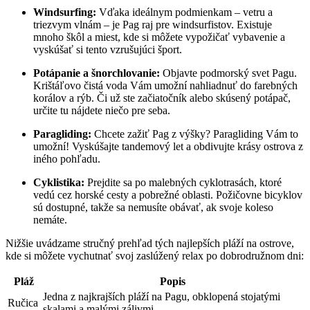
Windsurfing:
Vďaka ideálnym⁢ podmienkam – vetru a
triezvym vlnám – je Pag raj pre⁢ windsurfistov. Existuje
mnoho škôl a miest, ‍kde si môžete vypožičať vybavenie ⁤a
vyskúšať si tento vzrušujúci šport.
Potápanie a šnorchlovanie:
⁤Objavte podmorský svet Pagu.
Krištáľovo čistá voda Vám umožní ⁣nahliadnuť do farebných
korálov a rýb. ‌Či už ste začiatočník alebo skúsený potápač,‍
určite ⁢tu nájdete niečo pre seba.
Paragliding:
Chcete zažiť Pag z ⁣výšky? Paragliding Vám ​to
umožní! Vyskúšajte tandemový let a obdivujte krásy ostrova z
iného pohľadu.
Cyklistika:
Prejdite sa po malebných cyklotrasách, ktoré
vedú cez horské⁢ cesty a pobrežné oblasti. Požičovne bicyklov
‌sú dostupné, takže sa nemusíte obávať, ak svoje koleso
nemáte.
Nižšie uvádzame stručný prehľad tých najlepších pláží na ostrove,⁤
kde si môžete vychutnať⁣ svoj zaslúžený⁤ relax po dobrodružnom dni:
Pláž
Popis
Jedna z⁢ najkrajších ​pláží na ⁣Pagu, obklopená stojatými
Ručica
skalami a malými zálivmi.