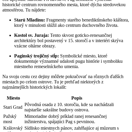
historické centrum rovnomenného ‍mesta, ktoré dýcha stredovekou
atmosférou. Tu nájdete:
Starú Mladinu:
Fragmenty starého benediktínskeho kláštora,
ktorý v minulosti slúžil ako⁢ centrum‌ duchovného života.
Kostol sv. Juraja:
Tento skvost goticko-renesančnej⁣
architektúry bol postavený v 15. storočí a​ v interiéri skrýva
vzácne oltárne ‍obrazy.
Paginský trojičný stĺp:
Symbolické miesto,⁣ ktoré
dokumentuje významné udalosti pugu histórie i symboliku
miestneho remeselníckeho umenia.
Na svoju cestu cez dejiny môžete pokračovať na rôznych⁢ ďalších
miestach po celom ostrove. Tu je ⁣prehľad niektorých z
najznámejších historických lokalít:
Miesto
Popis
Pôvodná osada z 10. storočia, kde sa nachádzali
Stari Grad
najstaršie sakrálne budovy ostrova.
Pažský
Mimoriadne dobrý príklad ranej renesančnej
most
inžinierstva, spájajúci Pag s pevninou.
Královský
Sídlisko miestnych pánov, ⁣zahŕňajúce aj múzeum s