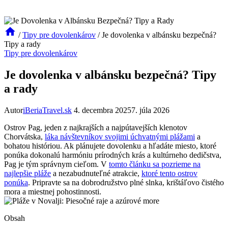
/
Tipy pre dovolenkárov
/
Je dovolenka v albánsku bezpečná?
Tipy a rady
Tipy pre dovolenkárov
Je dovolenka v albánsku bezpečná? Tipy
a rady
Autor
iBeriaTravel.sk
4. decembra 2025
7. júla 2026
Ostrov Pag, jeden z najkrajších a najpútavejších klenotov
Chorvátska,
láka návštevníkov svojimi úchvatnými plážami
a
⁢bohatou históriou. Ak plánujete dovolenku a hľadáte miesto,⁢ ktoré
ponúka dokonalú harmóniu prírodných krás a kultúrneho dedičstva,
Pag je tým správnym cieľom.⁣ V
tomto článku sa pozrieme na
najlepšie pláže
a nezabudnuteľné atrakcie,
ktoré tento ostrov
ponúka
. Pripravte sa na dobrodružstvo plné slnka, krištáľovo⁢ čistého
mora a miestnej pohostinnosti.
Obsah