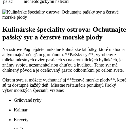
palác
archeologickými nálezmi.
Kulinárske špeciality ostrova: Ochutnajte
pašský syr a čerstvé morské plody
Na ostrove Pag nájdete unikátne kulinárske lahôdky, ktoré ulahodia⁢
aj tým najnáročnejším gurmánom. **Pašský syr**, vyrobený⁢ z
mlieka miestnych oviec⁣ pasúcich sa ⁢na aromatických bylinkách, ⁣je
známy svojou nezameniteľnou chuťou a kvalitou. Tento syr má
chránený pôvod a je oceňovaný gastro odborníkmi po celom svete.
Okrem syra si môžete vychutnať aj **čerstvé morské plody**, ktoré
sú tu dostupné každý deň. Miestne reštaurácie ponúkajú široký
výber morských špecialít, vrátane:
Grilované ryby
Kalmar
Krevety