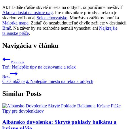
Ak hľadáte ďalšie skvelé miesta na oddych, odporúčame navštíviť
Ako sa dostat na ostrov pag
. Pre milovníkov prírody a relaxu je
skvelou voľbou aj
Selce chorvatsko
. Množstvo zážitkov ponúka
Malorka mapa
. Zatiaľ čo nezabudnuteľné chvíle zažijete v destinácii
Brač
. Na záver by ste rozhodne nemali vynechať ani
Najkrajšie
talianske pláže
.
Navigácia v článku
Previous
Toň: Najlepšie tipy na cestovanie a relax
Next
Čistá pláž pag: Najlepšie miesta na relax a oddych
Similar Posts
Tipy pre dovolenkárov
Albánsko dovolenka: Skryté poklady balkánu a
krásne pláže