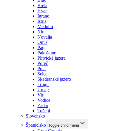
Brač
Brela
Hvar
Igrane
Istria
Medulin
Nin
Novalja
Omiš
Pag
Pakoštane
Plitvické jazera
Poreč
Pula
Selce
Skadranské jazero
Trogir
Umag
Vir
Vodice
Zadar
Tučepi
Slovensko
Španielsko
Toggle child menu
Gran Canaria