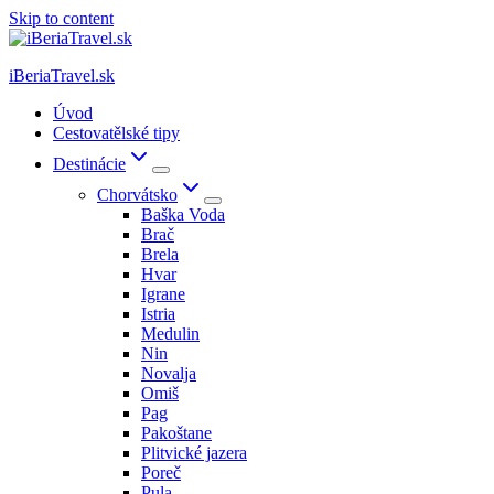
Skip to content
iBeriaTravel.sk
Úvod
Cestovatělské tipy
Destinácie
Chorvátsko
Baška Voda
Brač
Brela
Hvar
Igrane
Istria
Medulin
Nin
Novalja
Omiš
Pag
Pakoštane
Plitvické jazera
Poreč
Pula