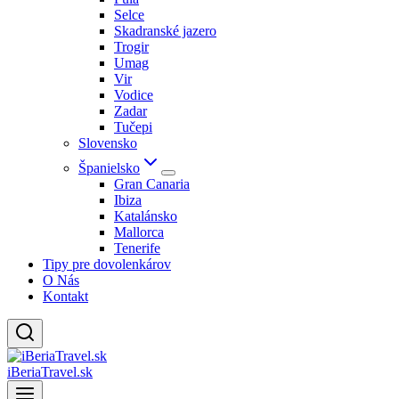
Selce
Skadranské jazero
Trogir
Umag
Vir
Vodice
Zadar
Tučepi
Slovensko
Španielsko
Gran Canaria
Ibiza
Katalánsko
Mallorca
Tenerife
Tipy pre dovolenkárov
O Nás
Kontakt
iBeriaTravel.sk