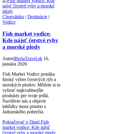
Chorvátsko
|
Destinácie
|
Vodice
Fish market vodice:
Kde nájsť čerstvé ryby
a morské plody
Autor
iBeriaTravel.sk
16.
januára 2026
Fish Market Vodice ponúka
široký výber čerstvých rýb a
morských plodov. Môžete si tu
vybrať najkvalitnejšie
produkty pre svoje jedlá.
Navštívte nás a objavte
lahôdky mora priamo z
Jadranského pobrežia.
Pokračovať v čítaní
Fish
market vodice: Kde nájsť
čerstvé ryby a morské plody