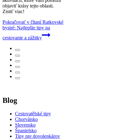
aktivitách, ktoré vám pomôžu
objaviť krásy tejto oblasti.
Zistiť viac!
Pokračovať v čítaní
Ratkovské
bystré: Najlepšie tipy na
cestovanie a zážitky
Blog
Cestovatělské tipy
Chorvátsko
Slovensko
Španielsko
Tipy pre dovolenkárov