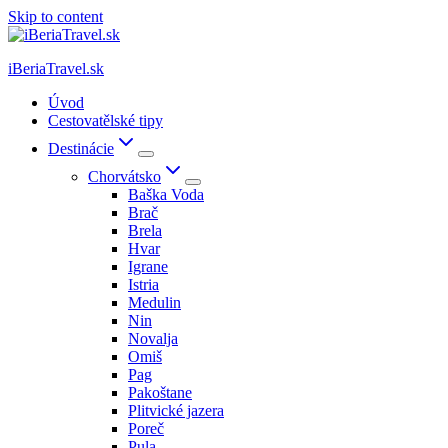
Skip to content
iBeriaTravel.sk
Úvod
Cestovatělské tipy
Destinácie
Chorvátsko
Baška Voda
Brač
Brela
Hvar
Igrane
Istria
Medulin
Nin
Novalja
Omiš
Pag
Pakoštane
Plitvické jazera
Poreč
Pula