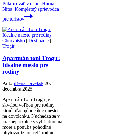
Pokračovať v čítaní
Horná
Nitra: Kompletný sprievodca
pre turistov
Chorvátsko
|
Destinácie
|
Trogir
Apartmán toni Trogir:
Ideálne miesto pre
rodiny
Autor
iBeriaTravel.sk
26.
decembra 2025
Apartmán Toni Trogir je
skvelou voľbou pre rodiny,
ktoré hľadajú ideálne miesto
na dovolenku. Nachádza sa v
krásnej lokalite s výhľadom na
more a ponúka pohodlné
ubytovanie pre celú rodinu.