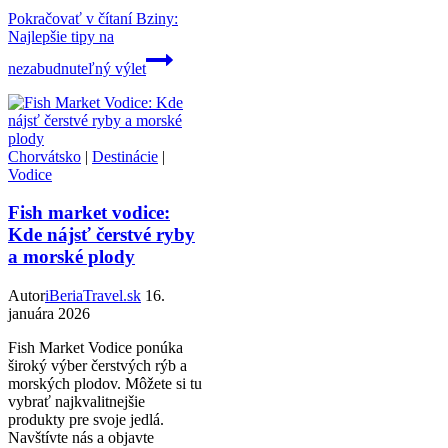
Pokračovať v čítaní
Bziny:
Najlepšie tipy na
nezabudnuteľný výlet
Chorvátsko
|
Destinácie
|
Vodice
Fish market vodice:
Kde nájsť čerstvé ryby
a morské plody
Autor
iBeriaTravel.sk
16.
januára 2026
Fish Market Vodice ponúka
široký výber čerstvých rýb a
morských plodov. Môžete si tu
vybrať najkvalitnejšie
produkty pre svoje jedlá.
Navštívte nás a objavte