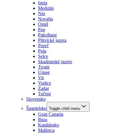
Istria
Medulin
Nin
Novalja
Omiš
Pag
Pakoštane
Plitvické jazera
Poreč
Pula
Selce
Skadranské jazero
Trogir
Umag
Vir
Vodice
Zadar
Tučepi
Slovensko
Španielsko
Toggle child menu
Gran Canaria
Ibiza
Katalánsko
Mallorca