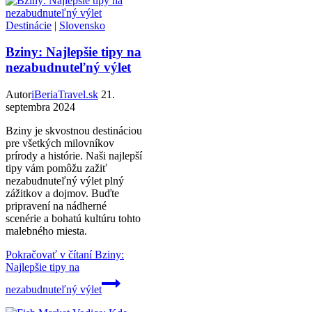
Destinácie
|
Slovensko
Bziny: Najlepšie tipy na
nezabudnuteľný výlet
Autor
iBeriaTravel.sk
21.
septembra 2024
Bziny je skvostnou destináciou
pre všetkých milovníkov
prírody a histórie. Naši najlepší
tipy vám pomôžu zažiť
nezabudnuteľný výlet plný
zážitkov a dojmov. Buďte
pripravení na nádherné
scenérie a bohatú kultúru tohto
malebného miesta.
Pokračovať v čítaní
Bziny:
Najlepšie tipy na
nezabudnuteľný výlet