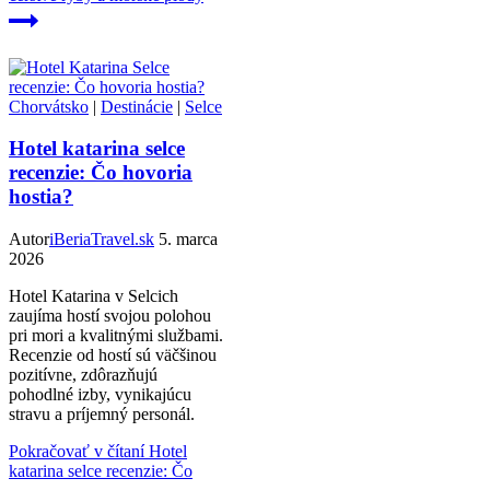
Chorvátsko
|
Destinácie
|
Selce
Hotel katarina selce
recenzie: Čo hovoria
hostia?
Autor
iBeriaTravel.sk
5. marca
2026
Hotel Katarina v Selcich
zaujíma hostí svojou polohou
pri mori a kvalitnými službami.
Recenzie od hostí sú väčšinou
pozitívne, zdôrazňujú
pohodlné izby, vynikajúcu
stravu a príjemný personál.
Pokračovať v čítaní
Hotel
katarina selce recenzie: Čo