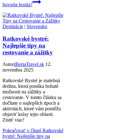
hovoria hostia?
Destinácie
|
Slovensko
Ratkovské bystré:
Najlepšie tipy na
cestovanie a zážitky
Autor
iBeriaTravel.sk
12.
novembra 2025
Ratkovské Bystré je malebná
dedina, ktorá ponúka bohaté
možnosti na zážitky a
cestovanie. V tomto článku sa
dočítate o najlepších tipoch a
aktivitách, ktoré vám pomôžu
objaviť krásy tejto oblasti.
Zistiť viac!
Pokračovať v čítaní
Ratkovské
bystré: Najlepšie tipy na