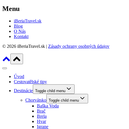
Menu
iBeriaTravel.sk
Blog
O Nás
Kontakt
© 2026 iBeriaTravel.sk |
Zásady ochrany osobných údajov
Úvod
Cestovatělské tipy
Destinácie
Toggle child menu
Chorvátsko
Toggle child menu
Baška Voda
Brač
Brela
Hvar
Igrane