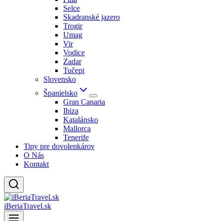
Selce
Skadranské jazero
Trogir
Umag
Vir
Vodice
Zadar
Tučepi
Slovensko
Španielsko
Gran Canaria
Ibiza
Katalánsko
Mallorca
Tenerife
Tipy pre dovolenkárov
O Nás
Kontakt
iBeriaTravel.sk