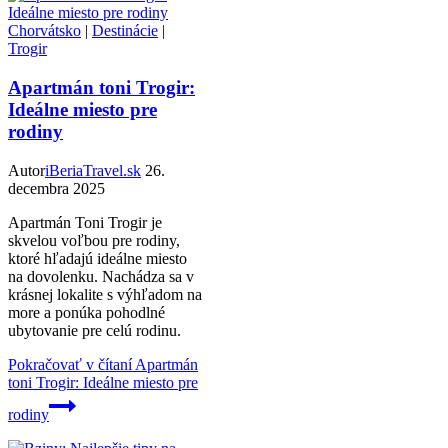
Chorvátsko
|
Destinácie
|
Trogir
Apartmán toni Trogir:
Ideálne miesto pre
rodiny
Autor
iBeriaTravel.sk
26.
decembra 2025
Apartmán Toni Trogir je
skvelou voľbou pre rodiny,
ktoré hľadajú ideálne miesto
na dovolenku. Nachádza sa v
krásnej lokalite s výhľadom na
more a ponúka pohodlné
ubytovanie pre celú rodinu.
Pokračovať v čítaní
Apartmán
toni Trogir: Ideálne miesto pre
rodiny