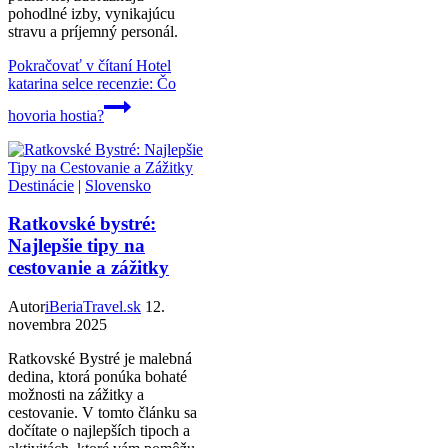
pohodlné izby, vynikajúcu
stravu a príjemný personál.
Pokračovať v čítaní
Hotel
katarina selce recenzie: Čo
hovoria hostia?
Destinácie
|
Slovensko
Ratkovské bystré:
Najlepšie tipy na
cestovanie a zážitky
Autor
iBeriaTravel.sk
12.
novembra 2025
Ratkovské Bystré je malebná
dedina, ktorá ponúka bohaté
možnosti na zážitky a
cestovanie. V tomto článku sa
dočítate o najlepších tipoch a