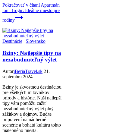
Pokračovať v čítaní
Apartmán
toni Trogir: Ideálne miesto pre
rodiny
Destinácie
|
Slovensko
Bziny: Najlepšie tipy na
nezabudnuteľný výlet
Autor
iBeriaTravel.sk
21.
septembra 2024
Bziny je skvostnou destináciou
pre všetkých milovníkov
prírody a histórie. Naši najlepší
tipy vám pomôžu zažiť
nezabudnuteľný výlet plný
zážitkov a dojmov. Buďte
pripravení na nádherné
scenérie a bohatú kultúru tohto
malebného miesta.