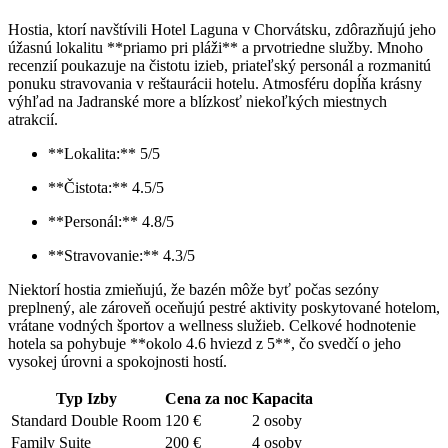
Hostia, ktorí navštívili Hotel Laguna v Chorvátsku, zdôrazňujú jeho
úžasnú lokalitu **priamo pri pláži** a prvotriedne služby. Mnoho
recenzií poukazuje na čistotu izieb, priateľský personál a rozmanitú
ponuku stravovania v reštaurácii hotelu. Atmosféru dopĺňa krásny
výhľad na Jadranské more a blízkosť niekoľkých miestnych
atrakcií.
**Lokalita:** 5/5
**Čistota:** 4.5/5
**Personál:** 4.8/5
**Stravovanie:** 4.3/5
Niektorí hostia zmieňujú, že bazén môže byť počas sezóny
preplnený, ale zároveň oceňujú pestré aktivity poskytované hotelom,
vrátane vodných športov a wellness služieb. Celkové hodnotenie
hotela sa pohybuje **okolo 4.6 hviezd z 5**, čo svedčí o jeho
vysokej úrovni a spokojnosti hostí.
Typ Izby
Cena za noc
Kapacita
Standard Double Room
120 €
2 osoby
Family Suite
200 €
4 osoby