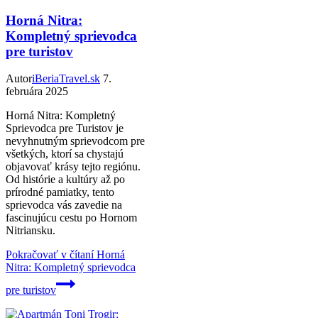
Horná Nitra:
Kompletný sprievodca
pre turistov
Autor
iBeriaTravel.sk
7.
februára 2025
Horná Nitra: Kompletný
Sprievodca pre Turistov je
nevyhnutným sprievodcom pre
všetkých, ktorí sa chystajú
objavovať krásy tejto regiónu.
Od histórie a kultúry až po
prírodné pamiatky, tento
sprievodca vás zavedie na
fascinujúcu cestu po Hornom
Nitriansku.
Pokračovať v čítaní
Horná
Nitra: Kompletný sprievodca
pre turistov