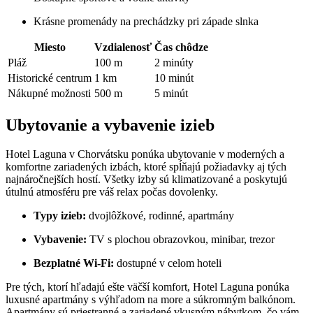
Krásne promenády na prechádzky pri západe slnka
Miesto
Vzdialenosť
Čas chôdze
Pláž
100 m
2 minúty
Historické centrum
1 km
10 minút
Nákupné možnosti
500 m
5 minút
Ubytovanie a vybavenie izieb
Hotel Laguna v Chorvátsku ponúka ubytovanie v moderných a
komfortne zariadených izbách, ktoré spĺňajú požiadavky aj tých
najnáročnejších hostí. Všetky izby sú klimatizované a poskytujú
útulnú atmosféru pre váš relax počas dovolenky.
Typy izieb:
dvojlôžkové, rodinné, apartmány
Vybavenie:
TV s plochou obrazovkou, minibar, trezor
Bezplatné Wi-Fi:
dostupné v celom hoteli
Pre tých, ktorí hľadajú ešte väčší komfort, Hotel Laguna ponúka
luxusné apartmány s výhľadom na more a súkromným balkónom.
Apartmány sú priestranné a zariadené vkusným nábytkom, čo vám