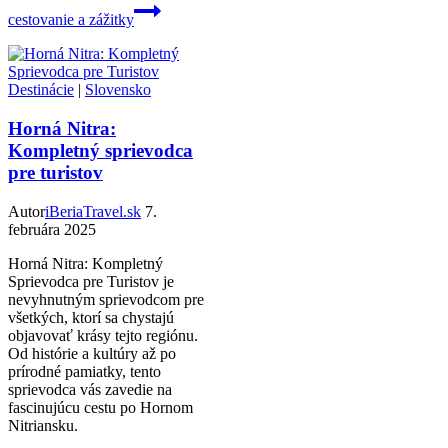
cestovanie a zážitky
Destinácie
|
Slovensko
Horná Nitra:
Kompletný sprievodca
pre turistov
Autor
iBeriaTravel.sk
7.
februára 2025
Horná Nitra: Kompletný
Sprievodca pre Turistov je
nevyhnutným sprievodcom pre
všetkých, ktorí sa chystajú
objavovať krásy tejto regiónu.
Od histórie a kultúry až po
prírodné pamiatky, tento
sprievodca vás zavedie na
fascinujúcu cestu po Hornom
Nitriansku.