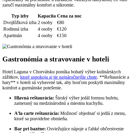
zaručí maximálny komfort a súkromie.
Typ izby
Kapacita
Cena za noc
Dvojlôžková izba
2 osoby
€80
Rodinná izba
4 osoby
€120
Apartmán
4 osoby
€150
Gastronómia a stravovanie v hoteli
Hotel Laguna v Chorvátsku ponúka bohatý výber kulinárskych
zážitkov,
ktoré uspokoja aj tie najnáročnejšie chute
. **Reštaurácie a
bary** v hoteli sú vybavené tak, aby hosťom poskytli maximálny
komfort a gurmánske potešenie.
Hlavná reštaurácia:
Široký výber jedál formou bufetu,
zameraný na medzinárodnú a miestnu kuchyňu.
A’la carte reštaurácia:
Možnosť objednať si jedlá z menu,
ktoré sa pravidelne obmieňa.
Bar pri bazéne:
Osviežujúce nápoje a ľahké občerstvenie