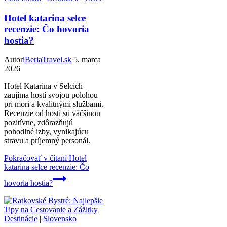
Hotel katarina selce
recenzie: Čo hovoria
hostia?
Autor
iBeriaTravel.sk
5. marca
2026
Hotel Katarina v Selcich
zaujíma hostí svojou polohou
pri mori a kvalitnými službami.
Recenzie od hostí sú väčšinou
pozitívne, zdôrazňujú
pohodlné izby, vynikajúcu
stravu a príjemný personál.
Pokračovať v čítaní
Hotel
katarina selce recenzie: Čo
hovoria hostia?
Destinácie
|
Slovensko