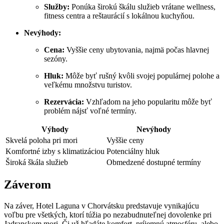
Služby:
Ponúka širokú škálu služieb vrátane wellness,
fitness centra a reštaurácií s lokálnou kuchyňou.
Nevýhody:
Cena:
Vyššie ceny ubytovania, najmä počas hlavnej
sezóny.
Hluk:
Môže byť rušný kvôli svojej populárnej polohe a
veľkému množstvu turistov.
Rezervácia:
Vzhľadom na jeho popularitu môže byť
problém nájsť voľné termíny.
Výhody
Nevýhody
Skvelá poloha pri mori
Vyššie ceny
Komfortné izby s klimatizáciou
Potenciálny hluk
Široká škála služieb
Obmedzené dostupné termíny
Záverom
Na záver, Hotel Laguna v Chorvátsku predstavuje vynikajúcu
voľbu pre všetkých, ktorí túžia po nezabudnuteľnej dovolenke pri
Jadranskom mori. Či už hľadáte komfort, príjemnú atmosféru, alebo