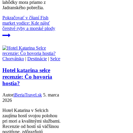
lahôdky mora priamo z
Jadranského pobrežia.
Pokračovať v čítaní
Fish
market vodice: Kde nájsť
čerstvé ryby a morské plody
Chorvátsko
|
Destinácie
|
Selce
Hotel katarina selce
recenzie: Čo hovoria
hostia?
Autor
iBeriaTravel.sk
5. marca
2026
Hotel Katarina v Selcich
zaujíma hostí svojou polohou
pri mori a kvalitnými službami.
Recenzie od hostí sú väčšinou
pozitívne, zdôrazňujú