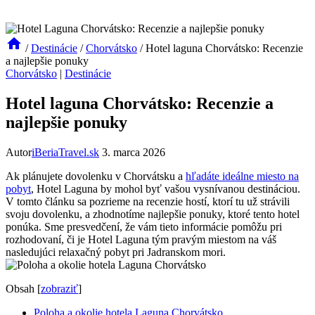
/
Destinácie
/
Chorvátsko
/
Hotel laguna Chorvátsko: Recenzie
a najlepšie ponuky
Chorvátsko
|
Destinácie
Hotel laguna Chorvátsko: Recenzie a
najlepšie ponuky
Autor
iBeriaTravel.sk
3. marca 2026
Ak plánujete dovolenku v Chorvátsku a
hľadáte ideálne miesto na
pobyt
, Hotel Laguna by mohol byť vašou vysnívanou destináciou.
V tomto článku sa pozrieme na recenzie hostí, ktorí tu už strávili
svoju dovolenku, a zhodnotíme najlepšie ponuky, ktoré tento hotel
ponúka. Sme presvedčení, že vám tieto informácie pomôžu pri
rozhodovaní, či je Hotel Laguna tým pravým miestom na váš
nasledujúci relaxačný pobyt pri Jadranskom mori.
Obsah
[
zobraziť
]
Poloha a okolie hotela Laguna Chorvátsko