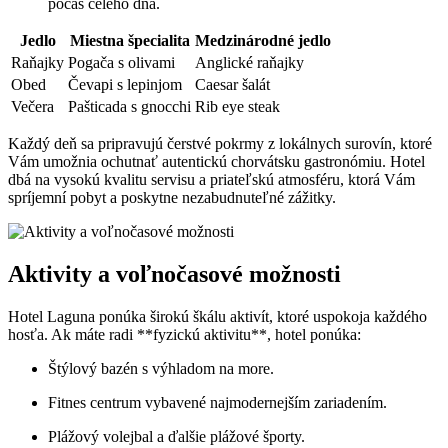
počas celého dňa.
Jedlo
Miestna špecialita
Medzinárodné jedlo
Raňajky
Pogača s olivami
Anglické raňajky
Obed
Čevapi s lepinjom
Caesar šalát
Večera
Pašticada s gnocchi
Rib eye steak
Každý deň sa pripravujú čerstvé pokrmy z lokálnych surovín, ktoré
Vám umožnia ochutnať autentickú chorvátsku gastronómiu. Hotel
dbá na vysokú kvalitu servisu a priateľskú atmosféru, ktorá Vám
spríjemní pobyt a poskytne nezabudnuteľné zážitky.
Aktivity a voľnočasové možnosti
Hotel Laguna ponúka širokú škálu aktivít, ktoré uspokoja každého
hosťa. Ak máte radi **fyzickú aktivitu**, hotel ponúka:
Štýlový bazén s výhladom na more.
Fitnes centrum vybavené najmodernejším zariadením.
Plážový volejbal a ďalšie plážové športy.