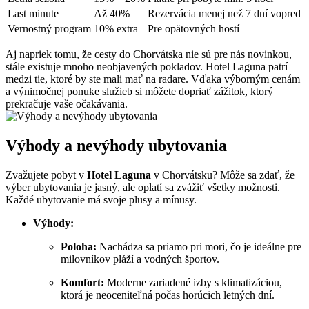
Last minute
Až 40%
Rezervácia menej než 7 dní vopred
Vernostný program
10% extra
Pre opätovných hostí
Aj napriek tomu, že cesty do Chorvátska nie sú pre nás novinkou,
stále existuje mnoho neobjavených pokladov. Hotel Laguna patrí
medzi tie, ktoré by ste mali mať na radare. Vďaka výborným cenám
a výnimočnej ponuke služieb si môžete dopriať zážitok, ktorý
prekračuje vaše očakávania.
Výhody a nevýhody ubytovania
Zvažujete pobyt v
Hotel Laguna
v Chorvátsku? Môže sa zdať, že
výber ubytovania je jasný, ale oplatí sa zvážiť všetky možnosti.
Každé ubytovanie má svoje plusy a mínusy.
Výhody:
Poloha:
Nachádza sa priamo pri mori, čo je ideálne pre
milovníkov pláží a vodných športov.
Komfort:
Moderne zariadené izby s klimatizáciou,
ktorá je neoceniteľná počas horúcich letných dní.