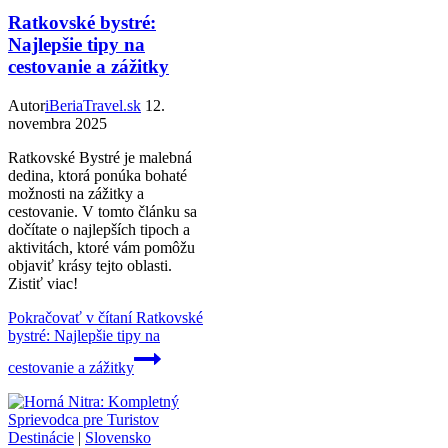
Ratkovské bystré:
Najlepšie tipy na
cestovanie a zážitky
Autor
iBeriaTravel.sk
12.
novembra 2025
Ratkovské Bystré je malebná
dedina, ktorá ponúka bohaté
možnosti na zážitky a
cestovanie. V tomto článku sa
dočítate o najlepších tipoch a
aktivitách, ktoré vám pomôžu
objaviť krásy tejto oblasti.
Zistiť viac!
Pokračovať v čítaní
Ratkovské
bystré: Najlepšie tipy na
cestovanie a zážitky
Destinácie
|
Slovensko