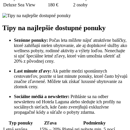
Deluxe Sea View
180 €
2 osoby
Tipy na najlepšie dostupné ponuky
Sezónne ponuky:
Počas leta môžete nájsť atraktívne balíčky,
ktoré zahŕňajú nielen ubytovanie, ale aj doplnkové služby ako
wellness pobyty, rodinné aktivity a výlety loďou. Nenechajte
si ujsť špeciálne letné zľavy, ktoré vám umožnia ušetriť až
20% z pôvodnej ceny.
Last minute zľavy:
Ak patríte medzi spontánnych
cestovateľov, pozrite si last minute ponuky, ktoré často bývajú
značne zľavnené. Môžete tak získať luxusné ubytovanie za
zlomok ceny.
Sociálne médiá a newsletter:
Prihláste sa na odber
newsletteru od Hotela Laguna alebo sledujte ich profily na
sociálnych sieťach, kde často zverejňujú exkluzívne
propagačné kódy a súťaže o pobyty zdarma.
Typ ponuky
Zľava
Podmienky
Letná sezóna
15% – 20%
Platné pri pobyte min. 5 nocí