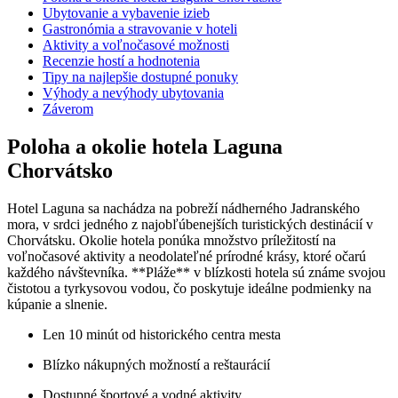
Ubytovanie a vybavenie izieb
Gastronómia a stravovanie v hoteli
Aktivity a voľnočasové možnosti
Recenzie hostí a hodnotenia
Tipy na najlepšie dostupné ponuky
Výhody a nevýhody ubytovania
Záverom
Poloha a okolie hotela Laguna
Chorvátsko
Hotel Laguna sa nachádza na pobreží nádherného Jadranského
mora, v srdci jedného z najobľúbenejších turistických destinácií v
Chorvátsku. Okolie hotela ponúka množstvo príležitostí na
voľnočasové aktivity a neodolateľné prírodné krásy, ktoré očarú
každého návštevníka. **Pláže** v blízkosti hotela sú známe svojou
čistotou a tyrkysovou vodou, čo poskytuje ideálne podmienky na
kúpanie a slnenie.
Len 10 minút od historického centra mesta
Blízko nákupných možností a reštaurácií
Dostupné športové a vodné aktivity