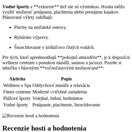
Vodné športy
a **exkurzie** tiež nie sú výnimkou. Hostia môžu
využiť možnosť potápania, plachtenia alebo prenájmu kajakov.
Plánované výlety zahŕňajú:
Plavby na neďaleké ostrovy.
Rybárske výpravy.
Šnorchlovanie v krištáľovo čistých vodách.
Pre tých, ktorí uprednostňujú **pokojnú atmosféru**, je k dispozícii
wellness centrum s ponukou masáží, saunou a jacuzzi. Pozrite si
tabuľku s hlavnými **voľnočasovými možnosťami**:
Aktivita
Popis
Wellness a Spa
Oddychové masáže a relaxácia
Fitnes centrum
Moderné cvičebné zariadenia
Plážové športy
Volejbal, futbal, bedminton
Vodné športy
Potápanie, plachtenie, šnorchlovanie
Recenzie hostí a hodnotenia