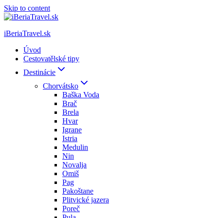
Skip to content
iBeriaTravel.sk
Úvod
Cestovatělské tipy
Destinácie
Chorvátsko
Baška Voda
Brač
Brela
Hvar
Igrane
Istria
Medulin
Nin
Novalja
Omiš
Pag
Pakoštane
Plitvické jazera
Poreč
Pula