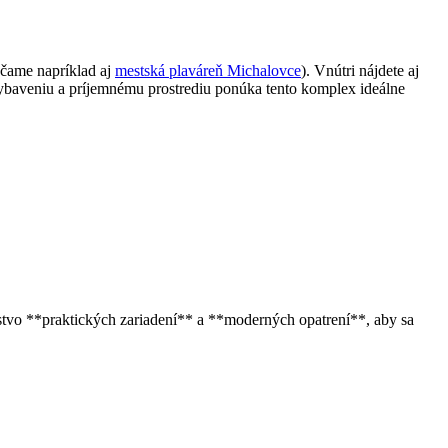
účame napríklad aj
mestská plaváreň Michalovce
). Vnútri nájdete aj
vybaveniu a príjemnému prostrediu ponúka tento komplex ideálne
stvo **praktických zariadení** a **moderných opatrení**, aby sa