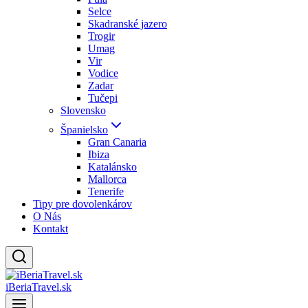
Selce
Skadranské jazero
Trogir
Umag
Vir
Vodice
Zadar
Tučepi
Slovensko
Španielsko
Gran Canaria
Ibiza
Katalánsko
Mallorca
Tenerife
Tipy pre dovolenkárov
O Nás
Kontakt
iBeriaTravel.sk