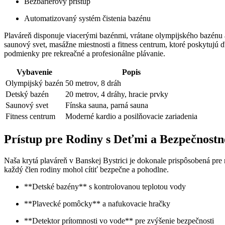
Bezbariérový prístup
Automatizovaný systém čistenia bazénu
Plaváreň disponuje viacerými bazénmi, vrátane olympijského bazénu 
saunový svet, masážne miestnosti a fitness centrum, ktoré poskytuj
podmienky pre rekreačné a profesionálne plávanie.
Vybavenie
Popis
Olympijský bazén
50 metrov, 8 dráh
Detský bazén
20 metrov, 4 dráhy, hracie prvky
Saunový svet
Fínska sauna, parná sauna
Fitness centrum
Moderné kardio a posilňovacie zariadenia
Prístup pre Rodiny s Deťmi a Bezpečnostn
Naša krytá plaváreň v Banskej Bystrici je dokonale prispôsobená pr
každý člen rodiny mohol cítiť bezpečne a pohodlne.
**Detské bazény** s kontrolovanou teplotou vody
**Plavecké pomôcky** a nafukovacie hračky
**Detektor prítomnosti vo vode** pre zvýšenie bezpečnosti