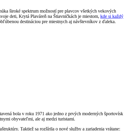
onúka široké spektrum možností pre plavcov všetkých vekových
 svoje deti, Krytá Plaváreň na Štiavničkách je miestom,
kde si každý
 obľúbenou destináciou pre miestnych aj návštevníkov z ďaleka.
ostavená bola v roku 1971 ako jedno z prvých moderných športovísk
nymi obyvateľmi, ale aj medzi turistami.
ruktúry. Taktiež sa rozšírila o nové služby a zariadenia vrátane: