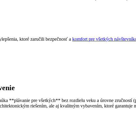
vylepšenia, ktoré zaručili bezpečnosť a
komfort pre všetkých návštevník
venie
úka **plávanie pre všetkých** bez rozdielu veku a úrovne zručností 
architektonickým riešením, ale aj kvalitným vybavením, ktoré garantu