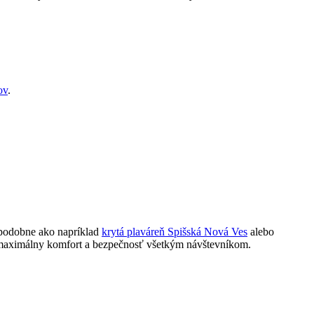
ov
.
(podobne ako napríklad
krytá plaváreň Spišská Nová Ves
alebo
je maximálny komfort a bezpečnosť všetkým návštevníkom.