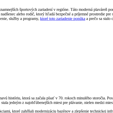
ýznamnejších športových zariadení v regióne. Táto moderná plaváreň p
ný nadšenec alebo rodič, ktorý hľadá bezpečné a príjemné prostredie pre
venie, služby a programy,
ktoré toto zariadenie ponúka
a prečo sa stalo
mavú históriu, ktorá sa začala písať v 70. rokoch minulého storočia. P
stala jedným z najobľúbenejších miest pre plávanie, nielen medzi miest
mi, ktoré zahŕňali modernizáciu bazénov a zlepšenie technickej infrašt