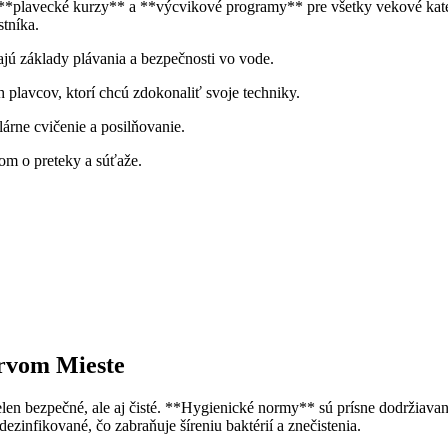
*plavecké kurzy** a **výcvikové programy** pre všetky vekové kateg
stníka.
jú základy plávania a bezpečnosti vo vode.
h plavcov, ktorí chcú zdokonaliť svoje techniky.
árne cvičenie a posilňovanie.
om o preteky a súťaže.
Prvom Mieste
elen bezpečné, ale aj čisté. **Hygienické normy** sú prísne dodržiavan
zinfikované, čo zabraňuje šíreniu baktérií a znečistenia.