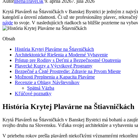
Autor
iBeriaTravel.sk
9. apríla 2026
7. júla 2026
Krytá Plaváreň na Štiavničkách v Banskej Bystrici je jedným z najv
kategórií a úrovní zdatnosti. Či už ste profesionálny plavec, rekreač
nájde
to svoje. V nasledujúcich riadkoch sa bližšie pozrieme na vyba
Obsah
História Krytej Plavárne na Štiavničkách
Architektonické Riešenia a Moderné Vybavenie
Prístup pre Rodiny s Deťmi a Bezpečnostné Opatrenia
Plavecké Kurzy a Výcvikové Programy
Bezpečné a Čisté Prostredie: Zdravie na Prvom Mieste
Možnosti Preplnenia a Kapacita Plavárne
Recenzie a Ohlasy Návštevníkov
Spätná Väzba
Kľúčové poznatky
História Krytej Plavárne na Štiavničkách
Krytá Plaváreň na Štiavničkách v Banskej Bystrici má bohatú a zaují
svojho druhu na Slovensku. Vďaka svojej architektúre a vybaveniu sa 
V priebehu rokov prešla plaváreň niekoľkými významnými rekonštrukcia