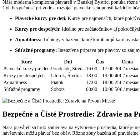
Náša moderna komplexná plaváreň v Banskej Bystrici ponúka rôzne *
štýl, bezpečnosť pri vode a rozvíjať plavecké schopnosti každého úča
Plavecké kurzy pre deti:
Kurzy pre najmenších, ktoré pokrýva
Kurzy pre dospelých:
Ideálne pre začiatočníkov aj pokročilýc
Aquafitness:
Tréningy v bazéne, ktoré kombinujú kardiovaskul
Súťažné programy:
Intenzívna príprava pre plavcov so záujm
Kurz
Dni
Čas
Cena
Plavecké kurzy pre deti
Pondelok, Streda
16:00 – 17:00
30€ / mesiac
Kurzy pre dospelých
Utorok, Štvrtok
18:00 – 19:00
40€ / mesiac
Aquafitness
Piatok
17:00 – 18:00
25€ / mesiac
Súťažné programy
Sobota
08:00 – 10:00
50€ / mesiac
Bezpečné a Čisté Prostredie: Zdravie na 
Naša plaváreň sa hrdo zameriava na vytvorenie prostredia, ktoré je ni
návštevníci môžu plávať bez obáv. Rôzne zóny bazéna sú pravidelne de