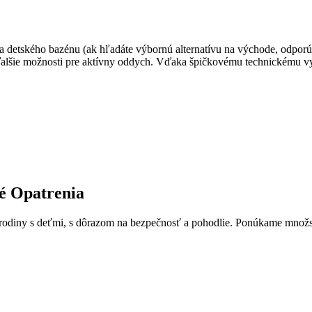
a detského bazénu (ak hľadáte výbornú alternatívu na východe, odpor
ú ďalšie možnosti pre aktívny oddych. Vďaka špičkovému technickému 
é Opatrenia
e rodiny s deťmi, s dôrazom na bezpečnosť a pohodlie. Ponúkame množ