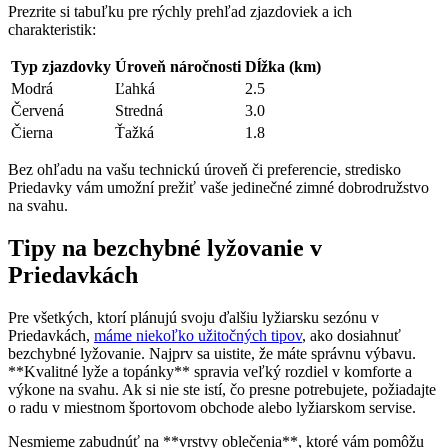
Prezrite si tabuľku pre rýchly prehľad zjazdoviek a ich
charakteristik:
Typ zjazdovky
Úroveň náročnosti
Dĺžka (km)
Modrá
Ľahká
2.5
Červená
Stredná
3.0
Čierna
Ťažká
1.8
Bez ohľadu na vašu technickú úroveň či preferencie, stredisko
Priedavky vám umožní prežiť vaše jedinečné zimné dobrodružstvo
na svahu.
Tipy na bezchybné lyžovanie v
Priedavkách
Pre všetkých, ktorí plánujú svoju ďalšiu lyžiarsku sezónu v
Priedavkách,
máme niekoľko užitočných tipov
, ako dosiahnuť
bezchybné lyžovanie. Najprv sa uistite, že máte správnu výbavu.
**Kvalitné lyže a topánky** spravia veľký rozdiel v komforte a
výkone na svahu. Ak si nie ste istí, čo presne potrebujete, požiadajte
o radu v miestnom športovom obchode alebo lyžiarskom servise.
Nesmieme zabudnúť na **vrstvy oblečenia**, ktoré vám pomôžu