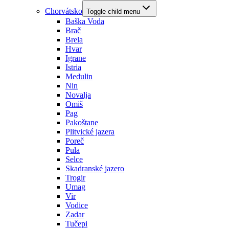
Chorvátsko
Toggle child menu
Baška Voda
Brač
Brela
Hvar
Igrane
Istria
Medulin
Nin
Novalja
Omiš
Pag
Pakoštane
Plitvické jazera
Poreč
Pula
Selce
Skadranské jazero
Trogir
Umag
Vir
Vodice
Zadar
Tučepi