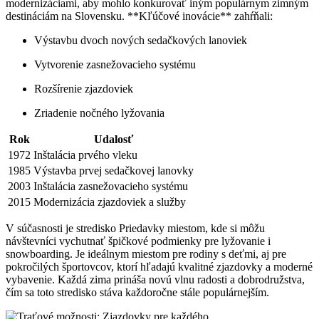
modernizáciami, aby mohlo konkurovať iným populárnym zimným
destináciám na Slovensku. **Kľúčové inovácie** zahŕňali:
Výstavbu dvoch nových sedačkových lanoviek
Vytvorenie zasnežovacieho systému
Rozšírenie zjazdoviek
Zriadenie nočného lyžovania
Rok
Udalosť
1972
Inštalácia prvého vleku
1985
Výstavba prvej sedačkovej lanovky
2003
Inštalácia zasnežovacieho systému
2015
Modernizácia zjazdoviek a služby
V súčasnosti je stredisko Priedavky miestom, kde si môžu
návštevníci vychutnať špičkové podmienky pre lyžovanie i
snowboarding. Je ideálnym miestom pre rodiny s deťmi, aj pre
pokročilých športovcov, ktorí hľadajú kvalitné zjazdovky a moderné
vybavenie. Každá zima prináša novú vlnu radosti a dobrodružstva,
čím sa toto stredisko stáva každoročne stále populárnejším.