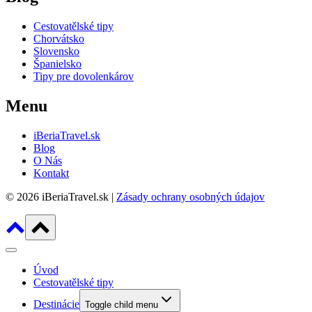
Cestovatělské tipy
Chorvátsko
Slovensko
Španielsko
Tipy pre dovolenkárov
Menu
iBeriaTravel.sk
Blog
O Nás
Kontakt
© 2026 iBeriaTravel.sk |
Zásady ochrany osobných údajov
Úvod
Cestovatělské tipy
Destinácie
Toggle child menu