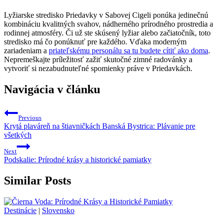
Lyžiarske stredisko Priedavky v Sabovej Cigeli ponúka jedinečnú
kombináciu kvalitných svahov, nádherného prírodného prostredia a
rodinnej atmosféry. Či už ste skúsený lyžiar alebo začiatočník, toto
stredisko má čo ponúknuť pre každého. Vďaka moderným
zariadeniam a
priateľskému personálu sa tu budete cítiť ako doma
.
Nepremeškajte príležitosť zažiť skutočné zimné radovánky a
vytvoriť si nezabudnuteľné spomienky práve v Priedavkách.
Navigácia v článku
Previous
Krytá plaváreň na štiavničkách Banská Bystrica: Plávanie pre
všetkých
Next
Podskalie: Prírodné krásy a historické pamiatky
Similar Posts
Destinácie
|
Slovensko