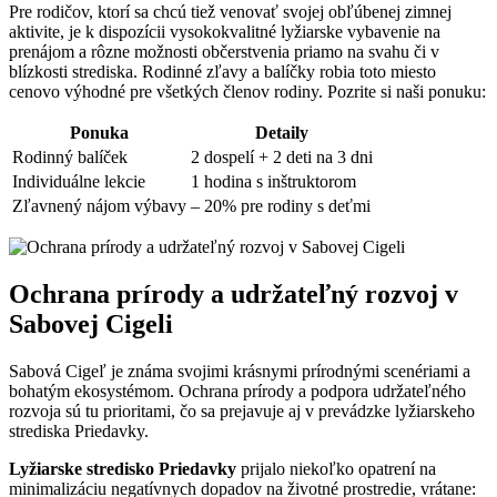
Pre rodičov, ktorí sa chcú tiež venovať svojej obľúbenej zimnej
aktivite, je k dispozícii vysokokvalitné lyžiarske vybavenie na
prenájom a rôzne možnosti občerstvenia priamo na svahu či v
blízkosti strediska. Rodinné zľavy a balíčky robia toto miesto
cenovo výhodné pre všetkých členov rodiny. Pozrite si naši ponuku:
Ponuka
Detaily
Rodinný balíček
2 dospelí + 2 deti na 3 dni
Individuálne lekcie
1 hodina s inštruktorom
Zľavnený nájom výbavy
– 20% pre rodiny s deťmi
Ochrana prírody a udržateľný rozvoj v
Sabovej Cigeli
Sabová Cigeľ je známa svojimi krásnymi prírodnými scenériami a
bohatým ekosystémom. Ochrana prírody a podpora udržateľného
rozvoja sú tu prioritami, čo sa prejavuje aj v prevádzke lyžiarskeho
strediska Priedavky.
Lyžiarske stredisko Priedavky
prijalo niekoľko opatrení na
minimalizáciu negatívnych dopadov na životné prostredie, vrátane: