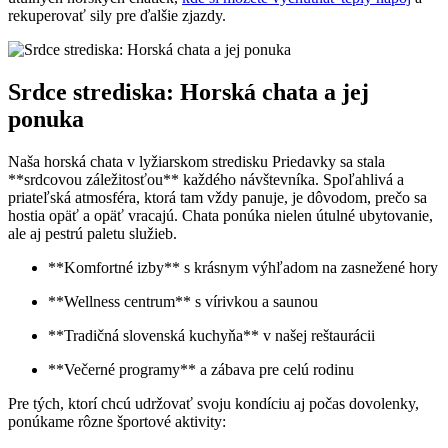
rekuperovať sily pre ďalšie zjazdy.
Srdce strediska: Horská chata a jej
ponuka
Naša horská chata v lyžiarskom stredisku Priedavky sa stala
**srdcovou záležitosťou** každého návštevníka. Spoľahlivá a
priateľská atmosféra, ktorá tam vždy panuje, je dôvodom, prečo sa
hostia opäť a opäť vracajú. Chata ponúka nielen útulné ubytovanie,
ale aj pestrú paletu služieb.
**Komfortné izby** s krásnym výhľadom na zasnežené hory
**Wellness centrum** s vírivkou a saunou
**Tradičná slovenská kuchyňa** v našej reštaurácii
**Večerné programy** a zábava pre celú rodinu
Pre tých, ktorí chcú udržovať svoju kondíciu aj počas dovolenky,
ponúkame rôzne športové aktivity: