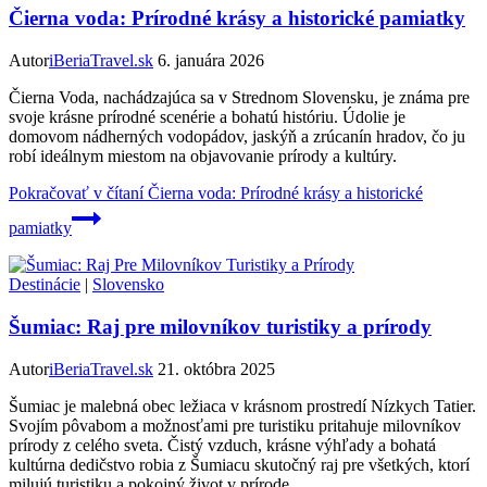
Čierna voda: Prírodné krásy a historické pamiatky
Autor
iBeriaTravel.sk
6. januára 2026
Čierna Voda, nachádzajúca sa v Strednom Slovensku, je známa pre
svoje krásne prírodné scenérie a bohatú históriu. Údolie je
domovom nádherných vodopádov, jaskýň a zrúcanín hradov, čo ju
robí ideálnym miestom na objavovanie prírody a kultúry.
Pokračovať v čítaní
Čierna voda: Prírodné krásy a historické
pamiatky
Destinácie
|
Slovensko
Šumiac: Raj pre milovníkov turistiky a prírody
Autor
iBeriaTravel.sk
21. októbra 2025
Šumiac je malebná obec ležiaca v krásnom prostredí Nízkych Tatier.
Svojím pôvabom a možnosťami pre turistiku pritahuje milovníkov
prírody z celého sveta. Čistý vzduch, krásne výhľady a bohatá
kultúrna dedičstvo robia z Šumiacu skutočný raj pre všetkých, ktorí
milujú turistiku a pokojný život v prírode.