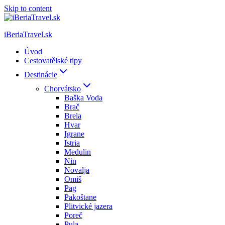
Skip to content
iBeriaTravel.sk
Úvod
Cestovatělské tipy
Destinácie
Chorvátsko
Baška Voda
Brač
Brela
Hvar
Igrane
Istria
Medulin
Nin
Novalja
Omiš
Pag
Pakoštane
Plitvické jazera
Poreč
Pula