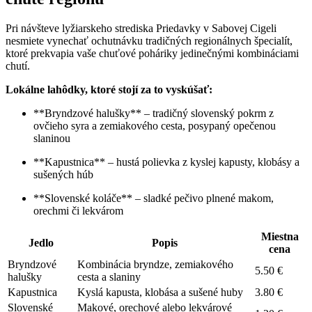
Pri návšteve lyžiarskeho strediska Priedavky v Sabovej Cigeli
nesmiete vynechať ochutnávku tradičných regionálnych špecialít,
ktoré prekvapia vaše chuťové poháriky jedinečnými kombináciami
chutí.
Lokálne lahôdky, ktoré stojí za to vyskúšať:
**Bryndzové halušky** – tradičný slovenský pokrm z
ovčieho syra a zemiakového cesta, posypaný opečenou
slaninou
**Kapustnica** – hustá polievka z kyslej kapusty, klobásy a
sušených húb
**Slovenské koláče** – sladké pečivo plnené makom,
orechmi či lekvárom
Miestna
Jedlo
Popis
cena
Bryndzové
Kombinácia bryndze, zemiakového
5.50 €
halušky
cesta a slaniny
Kapustnica
Kyslá kapusta, klobása a sušené huby
3.80 €
Slovenské
Makové, orechové alebo lekvárové