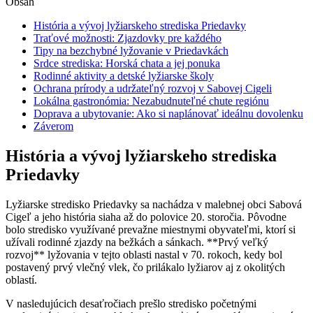
Obsah
História a vývoj lyžiarskeho strediska Priedavky
Traťové možnosti: Zjazdovky pre každého
Tipy na bezchybné lyžovanie v Priedavkách
Srdce strediska: Horská chata a jej ponuka
Rodinné aktivity a detské lyžiarske školy
Ochrana prírody a udržateľný rozvoj v Sabovej Cigeli
Lokálna gastronómia: Nezabudnuteľné chute regiónu
Doprava a ubytovanie: Ako si naplánovať ideálnu dovolenku
Záverom
História a vývoj lyžiarskeho strediska
Priedavky
Lyžiarske stredisko Priedavky sa nachádza v malebnej obci Sabová
Cigeľ a jeho história siaha až do polovice 20. storočia. Pôvodne
bolo stredisko využívané prevažne miestnymi obyvateľmi, ktorí si
užívali rodinné zjazdy na bežkách a sánkach. **Prvý veľký
rozvoj** lyžovania v tejto oblasti nastal v 70. rokoch, kedy bol
postavený prvý vlečný vlek, čo prilákalo lyžiarov aj z okolitých
oblastí.
V nasledujúcich desaťročiach prešlo stredisko početnými