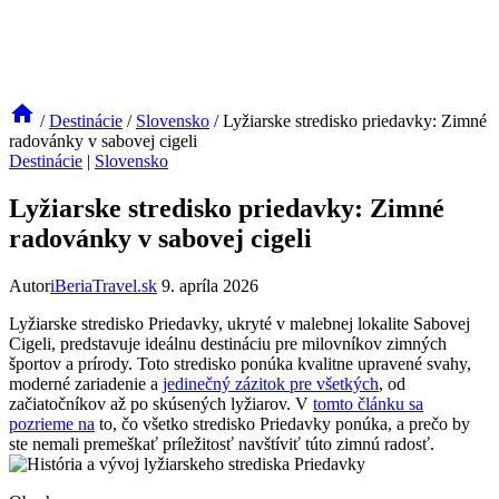
/
Destinácie
/
Slovensko
/
Lyžiarske stredisko priedavky: Zimné
radovánky v sabovej cigeli
Destinácie
|
Slovensko
Lyžiarske stredisko priedavky: Zimné
radovánky v sabovej cigeli
Autor
iBeriaTravel.sk
9. apríla 2026
Lyžiarske stredisko Priedavky, ukryté v malebnej lokalite Sabovej
Cigeli, predstavuje ideálnu destináciu pre milovníkov zimných
športov a prírody. Toto stredisko ponúka kvalitne upravené svahy,
moderné zariadenie a
jedinečný zázitok pre všetkých
, od
začiatočníkov až po skúsených lyžiarov. V
tomto článku sa
pozrieme na
to, čo všetko stredisko Priedavky ponúka, a prečo by
ste nemali premeškať príležitosť navštíviť túto zimnú radosť.