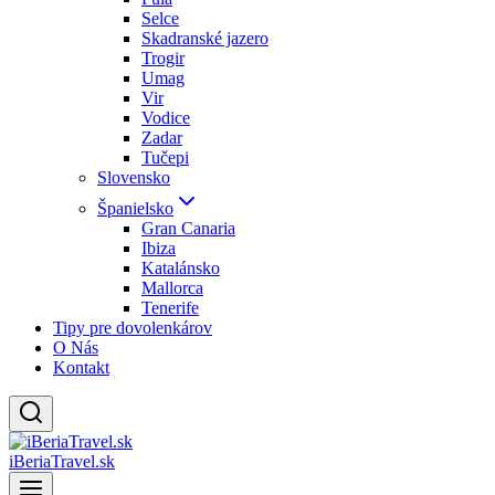
Selce
Skadranské jazero
Trogir
Umag
Vir
Vodice
Zadar
Tučepi
Slovensko
Španielsko
Gran Canaria
Ibiza
Katalánsko
Mallorca
Tenerife
Tipy pre dovolenkárov
O Nás
Kontakt
iBeriaTravel.sk