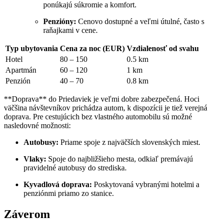
ponúkajú súkromie a komfort.
Penzióny:
Cenovo dostupné a veľmi útulné, často s
raňajkami v cene.
Typ ubytovania
Cena za noc (EUR)
Vzdialenosť od svahu
Hotel
80 – 150
0.5 km
Apartmán
60 – 120
1 km
Penzión
40 – 70
0.8 km
**Doprava** do Priedaviek je veľmi dobre zabezpečená. Hoci
väčšina návštevníkov prichádza autom, k dispozícii je tiež verejná
doprava. Pre cestujúcich bez vlastného automobilu sú možné
nasledovné možnosti:
Autobusy:
Priame spoje z najväčších slovenských miest.
Vlaky:
Spoje do najbližšieho mesta, odkiaľ premávajú
pravidelné autobusy do strediska.
Kyvadlová doprava:
Poskytovaná vybranými hotelmi a
penziónmi priamo zo stanice.
Záverom