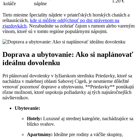
1.20 €
koláče
náplne
Tieto miestne špeciality nájdete v priateľských horských chatách a
reštauráciách,
kde si môžete oddýchnuť po dni strávenom na
zjazdovkách
. Nezabudnite sa zohriať čajom s rumom alebo vareným
vínom, ktoré sú v tomto regióne populárnymi nápojmi.
Doprava a ubytovanie: Ako si naplánovať
ideálnu dovolenku
Pri plánovaní dovolenky v lyžiarskom stredisku Priedavky, ktoré sa
nachádza v malebnej oblasti Sabovej Cigeli, je nesmierne dôležité
venovať pozornosť doprave a ubytovaniu. **Priedavky** ponúkajú
rôzne možnosti, ktoré uspokoja požiadavky aj tých najnáročnejších
návštevníkov.
Ubytovanie:
Hotely:
Luxusné aj strednej kategórie, nachádzajúce sa
blízko svahov.
Apartmány:
Ideálne pre rodiny a väčšie skupiny,