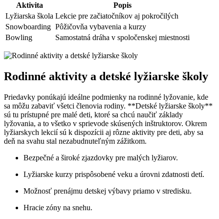
Aktivita
Popis
Lyžiarska škola
Lekcie pre začiatočníkov aj pokročilých
Snowboarding
Pôžičovňa vybavenia a kurzy
Bowling
Samostatná dráha v spoločenskej miestnosti
Rodinné aktivity a detské lyžiarske školy
Priedavky ponúkajú ideálne podmienky na rodinné lyžovanie, kde
sa môžu zabaviť všetci členovia rodiny. **Detské lyžiarske školy**
sú tu prístupné pre malé deti, ktoré sa chcú naučiť základy
lyžovania, a to všetko v sprievode skúsených inštruktorov. Okrem
lyžiarskych lekcií sú k dispozícii aj rôzne aktivity pre deti, aby sa
deň na svahu stal nezabudnuteľným zážitkom.
Bezpečné a široké zjazdovky pre malých lyžiarov.
Lyžiarske kurzy prispôsobené veku a úrovni zdatnosti detí.
Možnosť prenájmu detskej výbavy priamo v stredisku.
Hracie zóny na snehu.