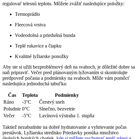
regulovať telesnú teplotu. Môžete zvážiť nasledujúce položky:
Termoprádlo
Fleecová vrstva
Vodeodolná a priedušná bunda
Teplé rukavice a čiapku
Kvalitné lyžiarske ponožky
Aby ste si užili bezproblémový deň na svahoch, je dôležité dobre sa
naň pripraviť. Večer pred plánovaným lyžovaním si skontrolujte
predpoveď počasia a podmienky na svahoch. Môže vám pomôcť
nasledujúca jednoduchá tabuľka:
Čas
Teplota
Podmienky
Ráno
-3°C
Čerstvý sneh
Poludnie
0°C
Slnečno, bezvetrie
Večer
-5°C
Lavínová výstraha 1. stupňa
Taktiež nezabudnite na dobré hydratovanie a vyhrievanie počas
prestávok. Lyžiarska stredisko Priedavky ponúka množstvo
útulných horských chatiek,
kde si môžete vychutnať teplý nápoj
a