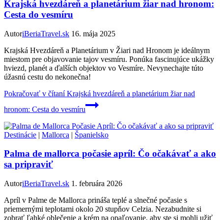
Krajská hvezdáreň a planetárium žiar nad hronom:
Cesta do vesmíru
Autor
iBeriaTravel.sk
16. mája 2025
Krajská Hvezdáreň a Planetárium v Žiari nad Hronom je ideálnym
miestom pre objavovanie tajov vesmíru. Ponúka fascinujúce ukážky
hviezd, planét a ďalších objektov vo Vesmíre. Nevynechajte túto
úžasnú cestu do nekonečna!
Pokračovať v čítaní
Krajská hvezdáreň a planetárium žiar nad
hronom: Cesta do vesmíru
Destinácie
|
Mallorca
|
Španielsko
Palma de mallorca počasie apríl: Čo očakávať a ako
sa pripraviť
Autor
iBeriaTravel.sk
1. februára 2026
Apríl v Palme de Mallorca prináša teplé a slnečné počasie s
priemernými teplotami okolo 20 stupňov Celzia. Nezabudnite si
zobrať ľahké oblečenie a krém na opaľovanie, aby ste si mohli užiť