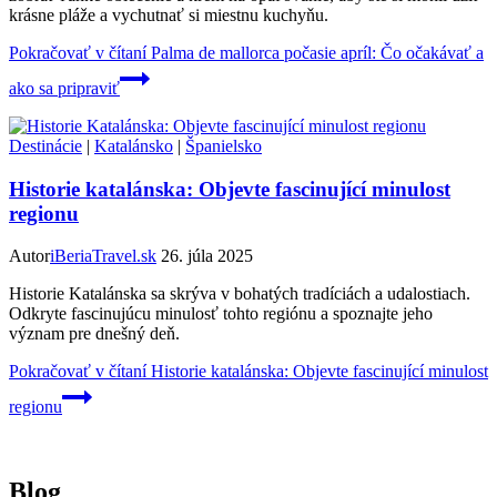
krásne pláže a vychutnať si miestnu kuchyňu.
Pokračovať v čítaní
Palma de mallorca počasie apríl: Čo očakávať a
ako sa pripraviť
Destinácie
|
Katalánsko
|
Španielsko
Historie katalánska: Objevte fascinující minulost
regionu
Autor
iBeriaTravel.sk
26. júla 2025
Historie Katalánska sa skrýva v bohatých tradíciách a udalostiach.
Odkryte fascinujúcu minulosť tohto regiónu a spoznajte jeho
význam pre dnešný deň.
Pokračovať v čítaní
Historie katalánska: Objevte fascinující minulost
regionu
Blog