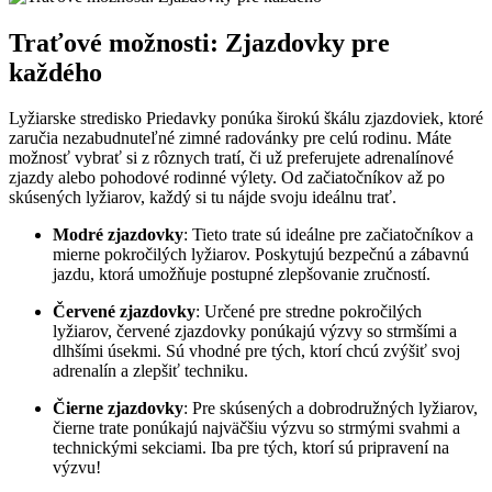
Traťové možnosti: Zjazdovky pre
každého
Lyžiarske stredisko Priedavky ponúka širokú škálu zjazdoviek, ktoré
zaručia nezabudnuteľné zimné radovánky pre celú rodinu. Máte
možnosť vybrať si z rôznych tratí, či už preferujete adrenalínové
zjazdy alebo pohodové rodinné výlety. Od začiatočníkov až po
skúsených lyžiarov, každý si tu nájde svoju ideálnu trať.
Modré zjazdovky
: Tieto trate sú ideálne pre začiatočníkov a
mierne pokročilých lyžiarov. Poskytujú bezpečnú a zábavnú
jazdu, ktorá umožňuje postupné zlepšovanie zručností.
Červené zjazdovky
: Určené pre stredne pokročilých
lyžiarov, červené zjazdovky ponúkajú výzvy so strmšími a
dlhšími úsekmi. Sú vhodné pre tých, ktorí chcú zvýšiť svoj
adrenalín a zlepšiť techniku.
Čierne zjazdovky
: Pre skúsených a dobrodružných lyžiarov,
čierne trate ponúkajú najväčšiu výzvu so strmými svahmi a
technickými sekciami. Iba pre tých, ktorí sú pripravení na
výzvu!