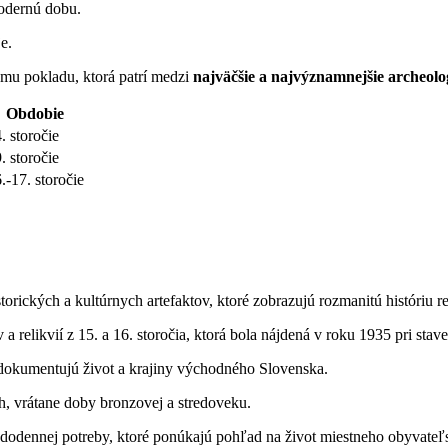
odernú dobu.
e.
ému pokladu, ktorá patrí medzi
najväčšie a najvýznamnejšie archeolo
Obdobie
. storočie
. storočie
.-17. storočie
ických a kultúrnych artefaktov, ktoré zobrazujú rozmanitú históriu r
a relikvií z 15. a 16. storočia, ktorá bola nájdená v roku 1935 pri sta
okumentujú život a krajiny východného Slovenska.
, vrátane doby bronzovej a stredoveku.
ždodennej potreby, ktoré ponúkajú pohľad na život miestneho obyvateľs