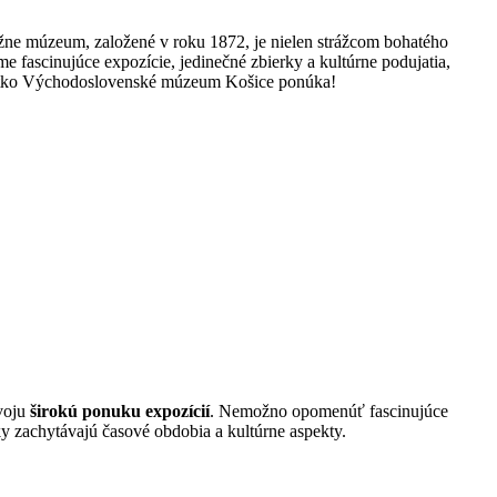
žne múzeum, založené v roku 1872, je nielen strážcom bohatého
 fascinujúce expozície, jedinečné zbierky a kultúrne podujatia,
šetko Východoslovenské múzeum Košice ponúka!
voju
širokú ponuku expozícií
. Nemožno opomenúť fascinujúce
ky zachytávajú časové obdobia a kultúrne aspekty.