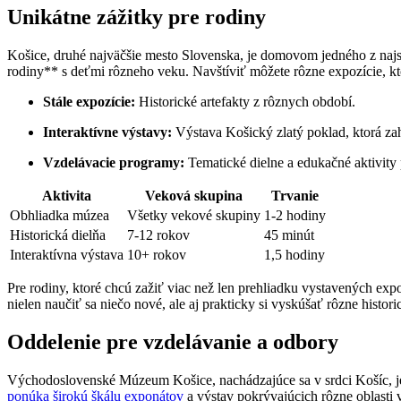
Unikátne zážitky pre rodiny
Košice, druhé najväčšie mesto Slovenska, je domovom jedného z naj
rodiny** s deťmi rôzneho veku. Navštíviť môžete rôzne expozície, kt
Stále expozície:
Historické artefakty z rôznych období.
Interaktívne výstavy:
Výstava Košický zlatý poklad, ktorá zahŕ
Vzdelávacie programy:
Tematické dielne a edukačné aktivity 
Aktivita
Veková skupina
Trvanie
Obhliadka múzea
Všetky vekové skupiny
1-2 hodiny
Historická dielňa
7-12 rokov
45 minút
Interaktívna výstava
10+ rokov
1,5 hodiny
Pre rodiny, ktoré chcú zažiť viac než len prehliadku vystavených ex
nielen naučiť sa niečo nové, ale aj prakticky si vyskúšať rôzne histori
Oddelenie pre vzdelávanie a odbory
Východoslovenské Múzeum Košice, nachádzajúce sa v srdci Košíc, je m
ponúka širokú škálu exponátov
a výstav pokrývajúcich rôzne oblasti