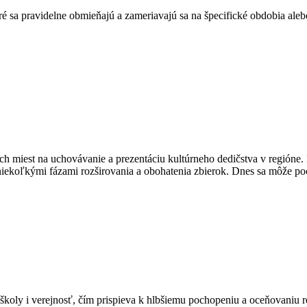
oré sa pravidelne obmieňajú a zameriavajú sa na špecifické obdobia ale
miest na uchovávanie a prezentáciu kultúrneho dedičstva v regióne.
koľkými fázami rozširovania a obohatenia zbierok. Dnes sa môže poc
y i verejnosť, čím prispieva k hlbšiemu pochopeniu a oceňovaniu re