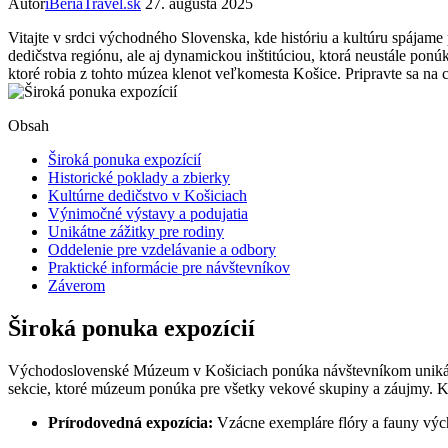
Autor
iBeriaTravel.sk
27. augusta 2025
Vitajte v srdci východného Slovenska, kde históriu a kultúru spája
dedičstva regiónu, ale aj dynamickou inštitúciou, ktorá neustále pon
ktoré robia z tohto múzea klenot veľkomesta Košice. Pripravte sa na
Obsah
Široká ponuka expozícií
Historické poklady a zbierky
Kultúrne dedičstvo v Košiciach
Výnimočné výstavy a podujatia
Unikátne zážitky pre rodiny
Oddelenie pre vzdelávanie a odbory
Praktické informácie pre návštevníkov
Záverom
Široká ponuka expozícií
Východoslovenské Múzeum v Košiciach ponúka návštevníkom unikátnu
sekcie, ktoré múzeum ponúka pre všetky vekové skupiny a záujmy. Každ
Prírodovedná expozícia:
Vzácne exempláre flóry a fauny vý