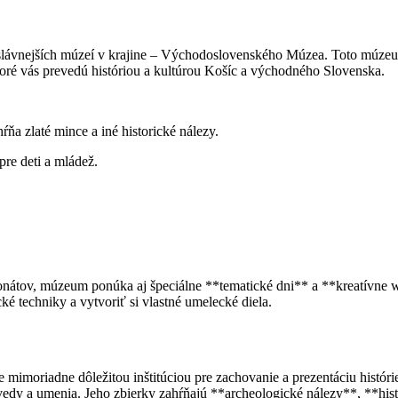
slávnejších múzeí v krajine – Východoslovenského Múzea. Toto múzeum 
oré vás prevedú históriou a kultúrou Košíc a východného Slovenska.
ňa zlaté mince a iné historické nálezy.
pre deti a mládež.
ponátov, múzeum ponúka aj špeciálne **tematické dni** a **kreatívne 
cké techniky a vytvoriť si vlastné umelecké diela.
imoriadne dôležitou inštitúciou pre zachovanie a prezentáciu históri
 vedy a umenia. Jeho zbierky zahŕňajú **archeologické nálezy**, **hi