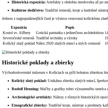
Historická expozícia:
Artefakty z obdobia stredoveku až po m
Kultúrne dedičstvo:
Tradičné remeslá, kroje a hudobné nástroj
Jednou z najpopulárnejších častí je výstava venovaná košickému zlat
Expozícia
Popis
Kostol sv. Alžbety
Gotická pamiatka s jedinečnou architektúrou
14
Severočeské remeslá
Tradičné techniky a výroky
19
Košický zlatý poklad
Nález 2920 zlatých mincí a iných cenností
16
Historické poklady a zbierky
Východoslovenské múzeum v Košiciach sa pýši bohatou zbierkou histor
Košický zlatý poklad:
Unikátna zbierka zlatých mincí, šperkov 
Rudolf Henning:
Maľby a grafiky tohto významného umelca d
Archeologické artefakty:
Nálezy z rôznych historických epoch
Etnografické zbierky:
Tradičné kroje, nástroje a predmety ka