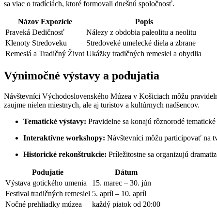
sa viac o tradíciách, ktoré formovali dnešnú spoločnosť.
Názov Expozície
Popis
Praveká Dedičnosť
Nálezy z obdobia paleolitu a neolitu
Klenoty Stredoveku
Stredoveké umelecké diela a zbrane
Remeslá a Tradičný Život
Ukážky tradičných remesiel a obydlia
Výnimočné výstavy a podujatia
Návštevníci Východoslovenského Múzea v Košiciach môžu pravidelne
zaujme nielen miestnych, ale aj turistov a kultúrnych nadšencov.
Tematické výstavy:
Pravidelne sa konajú rôznorodé tematické
Interaktívne workshopy:
Návštevníci môžu participovať na tv
Historické rekonštrukcie:
Príležitostne sa organizujú dramatiz
Podujatie
Dátum
Výstava gotického umenia
15. marec – 30. jún
Festival tradičných remesiel
5. apríl – 10. apríl
Nočné prehliadky múzea
každý piatok od 20:00