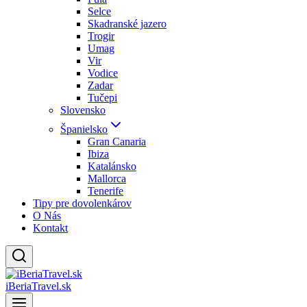
Selce
Skadranské jazero
Trogir
Umag
Vir
Vodice
Zadar
Tučepi
Slovensko
Španielsko
Gran Canaria
Ibiza
Katalánsko
Mallorca
Tenerife
Tipy pre dovolenkárov
O Nás
Kontakt
iBeriaTravel.sk