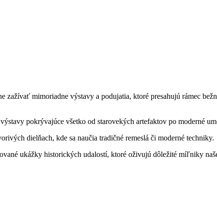
 zažívať mimoriadne výstavy a podujatia, ktoré presahujú rámec bež
 výstavy pokrývajúce všetko od starovekých artefaktov po moderné um
orivých dielňach, kde sa naučia tradičné remeslá či moderné techniky.
ované ukážky historických udalostí, ktoré oživujú dôležité míľniky našej