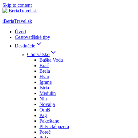
Skip to content
iBeriaTravel.sk
Úvod
Cestovatělské tipy
Destinácie
Chorvátsko
Baška Voda
Brač
Brela
Hvar
Igrane
Istria
Medulin
Nin
Novalja
Omiš
Pag
Pakoštane
Plitvické jazera
Poreč
Pula