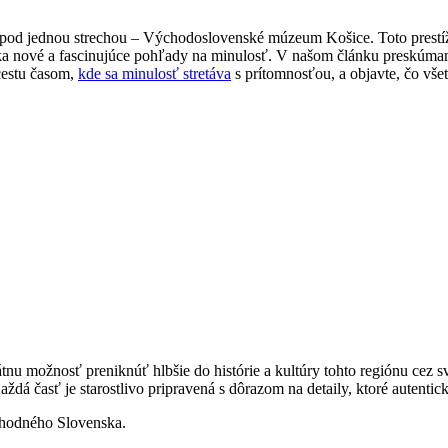
me pod jednou strechou – Východoslovenské múzeum Košice. Toto prestí
úka nové a fascinujúce pohľady na minulosť. V našom článku preskúmame
 cestu časom,
kde sa minulosť stretáva
s prítomnosťou, a objavte, čo v
 možnosť preniknúť hlbšie do histórie a kultúry tohto regiónu cez s
á časť je starostlivo pripravená s dôrazom na detaily, ktoré autentic
chodného Slovenska.