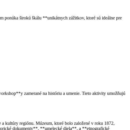
ponúka širokú škálu **unikátnych zážitkov, ktoré sú ideálne pre
workshop**y zamerané na históriu a umenie. Tieto aktivity umožňujú
e a kultúry regiónu. Múzeum, ktoré bolo založené v roku 1872,
storické dokumenty**, **umelecké diela**, a **etnografické