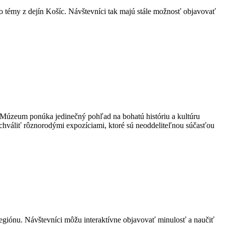
bo témy z dejín Košíc. Návštevníci tak majú stále možnosť objavovať
 Múzeum ponúka jedinečný pohľad na bohatú históriu a kultúru
hváliť rôznorodými expozíciami, ktoré sú neoddeliteľnou súčasťou
giónu. Návštevníci môžu interaktívne objavovať minulosť a naučiť