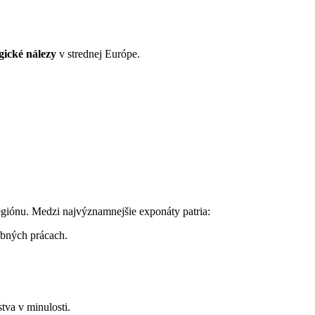
gické nálezy
v strednej Európe.
egiónu. Medzi najvýznamnejšie exponáty patria:
vebných prácach.
tva v minulosti.