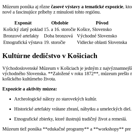
Múzeum ponúka aj rôzne
časové výstavy a tematické expozície
, kt
nové a fascinujúce príbehy z minulosti tohto regiónu.
Exponát
Obdobie
Pôvod
Košický zlatý poklad
15. a 16. storočie
Košice, Slovensko
Bronzové artefakty
Doba bronzová
Východné Slovensko
Etnografická výstava
19. storočie
Vidiecke oblasti Slovenska
Kultúrne dedičstvo v Košiciach
Východoslovenské Múzeum v Košiciach je jedným z najvýznamnejších 
východného Slovenska. **Založené v roku 1872**, múzeum prešlo nie
košického kultúrneho života.
Expozície a aktivity múzea:
Archeologické nálezy zo starovekých kultúr.
Historické artefakty vrátane zbraní, nábytku a umeleckých diel.
Etnografické zbierky, ktoré ilustrujú tradičný život a remeslá.
Múzeum tiež ponúka **edukačné programy** a **workshopy** pre škol