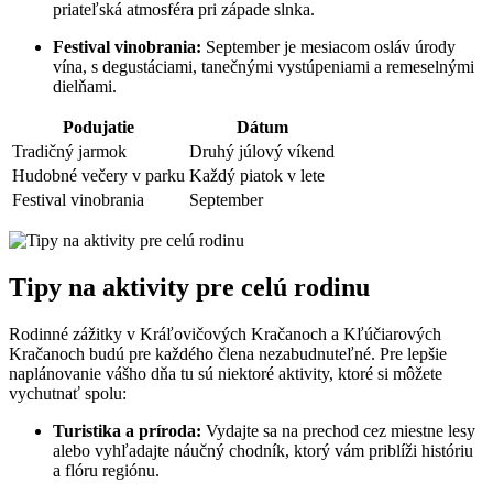
priateľská atmosféra pri západe slnka.
Festival vinobrania:
September je mesiacom osláv úrody
vína, s degustáciami, tanečnými vystúpeniami a remeselnými
dielňami.
Podujatie
Dátum
Tradičný jarmok
Druhý júlový víkend
Hudobné večery v parku
Každý piatok v lete
Festival vinobrania
September
Tipy na aktivity pre celú rodinu
Rodinné zážitky v Kráľovičových Kračanoch a Kľúčiarových
Kračanoch budú pre každého člena nezabudnuteľné. Pre lepšie
naplánovanie vášho dňa tu sú niektoré aktivity, ktoré si môžete
vychutnať spolu:
Turistika a príroda:
Vydajte sa na prechod cez miestne lesy
alebo vyhľadajte náučný chodník, ktorý vám priblíži históriu
a flóru regiónu.