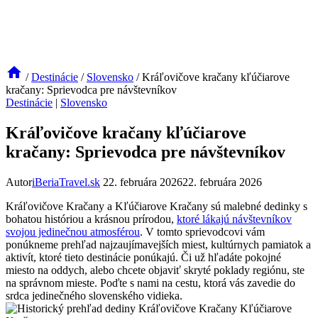
/
Destinácie
/
Slovensko
/
Kráľovičove kračany kľúčiarove
kračany: Sprievodca pre návštevníkov
Destinácie
|
Slovensko
Kráľovičove kračany kľúčiarove
kračany: Sprievodca pre návštevníkov
Autor
iBeriaTravel.sk
22. februára 2026
22. februára 2026
Kráľovičove Kračany a Kľúčiarove Kračany sú malebné dedinky s
bohatou históriou a krásnou prírodou,
ktoré lákajú návštevníkov
svojou jedinečnou atmosférou
. V tomto sprievodcovi vám
ponúkneme prehľad najzaujímavejších miest, kultúrnych pamiatok a
aktivít, ktoré tieto destinácie ponúkajú. Či už hľadáte pokojné
miesto na oddych, alebo chcete objaviť skryté poklady regiónu, ste
na správnom mieste. Poďte s nami na cestu, ktorá vás zavedie do
srdca jedinečného slovenského vidieka.