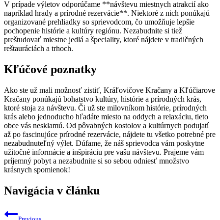
V prípade výletov odporúčame **návštevu miestnych atrakcií ako
napríklad hrady a prírodné rezervácie**. Niektoré z nich ponúkajú
organizované prehliadky so sprievodcom, čo umožňuje lepšie
pochopenie histórie a kultúry regiónu. Nezabudnite si tiež
preštudovať miestne jedlá a špeciality, ktoré nájdete v tradičných
reštauráciách a trhoch.
Kľúčové poznatky
Ako ste už mali možnosť zistiť, Kráľovičove Kračany a Kľúčiarove
Kračany ponúkajú bohatstvo kultúry, histórie a prírodných krás,
ktoré stoja za návštevu. Či už ste milovníkom histórie, prírodných
krás alebo jednoducho hľadáte miesto na oddych a relaxáciu, tieto
obce vás nesklamú. Od pôvabných kostolov a kultúrnych podujatí
až po fascinujúce prírodné rezervácie, nájdete tu všetko potrebné pre
nezabudnuteľný výlet. Dúfame, že náš sprievodca vám poskytne
užitočné informácie a inšpiráciu pre vašu návštevu. Prajeme vám
príjemný pobyt a nezabudnite si so sebou odniesť množstvo
krásnych spomienok!
Navigácia v článku
Previous