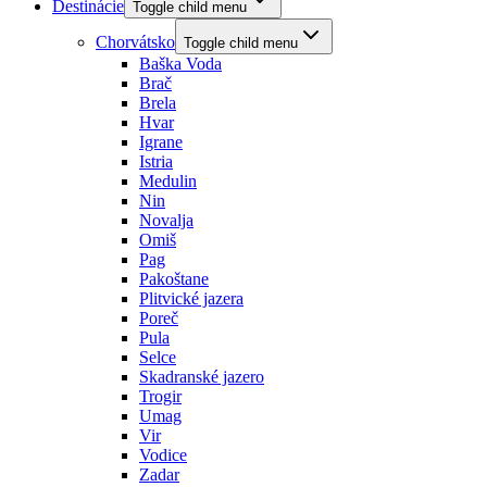
Destinácie
Toggle child menu
Chorvátsko
Toggle child menu
Baška Voda
Brač
Brela
Hvar
Igrane
Istria
Medulin
Nin
Novalja
Omiš
Pag
Pakoštane
Plitvické jazera
Poreč
Pula
Selce
Skadranské jazero
Trogir
Umag
Vir
Vodice
Zadar