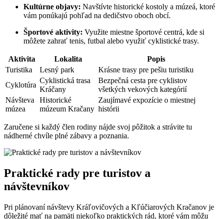
Kultúrne objavy:
Navštívte historické kostoly a múzeá, ktoré
vám ponúkajú pohľad na dedičstvo oboch obcí.
Športové aktivity:
Využite miestne športové centrá, kde si
môžete zahrať tenis, futbal alebo využiť cyklistické trasy.
Aktivita
Lokalita
Popis
Turistika
Lesný park
Krásne trasy pre pešiu turistiku
Cyklistická trasa
Bezpečná cesta pre cyklistov
Cyklotúra
Kráčany
všetkých vekových kategórií
Návšteva
Historické
Zaujímavé expozície o miestnej
múzea
múzeum Kračany
histórii
Zaručene si každý člen rodiny nájde svoj pôžitok a strávite tu
nádherné chvíle plné zábavy a poznania.
Praktické rady pre turistov a
návštevníkov
Pri plánovaní návštevy Kráľovičových a Kľúčiarových Kračanov je
dôležité mať na pamäti niekoľko praktických rád, ktoré vám môžu