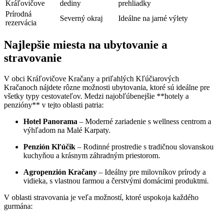
Kráľovičove
dediny
prehliadky
Prírodná
Severný okraj
Ideálne na jarné výlety
rezervácia
Najlepšie miesta na ubytovanie a
stravovanie
V obci Kráľovičove Kračany a priľahlých Kľúčiarových
Kračanoch nájdete rôzne možnosti ubytovania, ktoré sú ideálne pre
všetky typy cestovateľov. Medzi najobľúbenejšie **hotely a
penzióny** v tejto oblasti patria:
Hotel Panorama
– Moderné zariadenie s wellness centrom a
výhľadom na Malé Karpaty.
Penzión Kľúčik
– Rodinné prostredie s tradičnou slovanskou
kuchyňou a krásnym záhradným priestorom.
Agropenzión Kračany
– Ideálny pre milovníkov prírody a
vidieka, s vlastnou farmou a čerstvými domácimi produktmi.
V oblasti stravovania je veľa možností, ktoré uspokoja každého
gurmána: