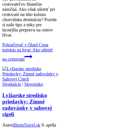
cestovateľov finančne
náročná. Ako však ušetriť pri
cestovaní na túto krásnu
chorvátsku destináciu? Pozrite
si naše tipy a triky pre
lacnejšiu prepravu na ostrov
Hvar.
Pokračovať v čítaní
Cena
trajektu na hvar: Ako ušetriť
na cestovaní
Destinácie
|
Slovensko
Lyžiarske stredisko
priedavky: Zimné
radovánky v sabovej
cigeli
Autor
iBeriaTravel.sk
9. apríla