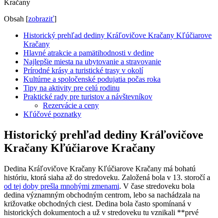
Obsah
[
zobraziť
]
Historický prehľad dediny Kráľovičove Kračany Kľúčiarove
Kračany
Hlavné atrakcie a pamätihodnosti v dedine
Najlepšie miesta na ubytovanie a stravovanie
Prírodné krásy a turistické trasy v okolí
Kultúrne a spoločenské podujatia počas roka
Tipy na aktivity pre celú rodinu
Praktické rady pre turistov a návštevníkov
Rezervácie a ceny
Kľúčové poznatky
Historický prehľad dediny Kráľovičove
Kračany Kľúčiarove Kračany
Dedina Kráľovičove Kračany Kľúčiarove Kračany má bohatú
históriu, ktorá siaha až do stredoveku. Založená bola v 13. storočí a
od tej doby prešla mnohými zmenami
. V čase stredoveku bola
dedina významným obchodným centrom, lebo sa nachádzala na
križovatke obchodných ciest. Dedina bola často spomínaná v
historických dokumentoch a už v stredoveku tu vznikali **prvé