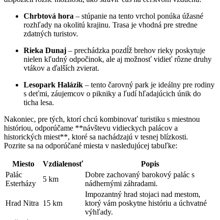
Chrbtová hora
– stúpanie na tento vrchol ponúka úžasné
rozhľady na okolitú krajinu. Trasa je vhodná pre stredne
zdatných turistov.
Rieka Dunaj
– prechádzka pozdĺž brehov rieky poskytuje
nielen kľudný odpočinok, ale aj možnosť vidieť rôzne druhy
vtákov a ďalších zvierat.
Lesopark Halázik
– tento čarovný park je ideálny pre rodiny
s deťmi, záujemcov o pikniky a ľudí hľadajúcich únik do
ticha lesa.
Nakoniec, pre tých, ktorí chcú kombinovať turistiku s miestnou
históriou, odporúčame **návštevu vidieckych palácov a
historických miest**, ktoré sa nachádzajú v tesnej blízkosti.
Pozrite sa na odporúčané miesta v nasledujúcej tabuľke:
Miesto
Vzdialenosť
Popis
Palác
Dobre zachovaný barokový palác s
5 km
Esterházy
nádhernými záhradami.
Impozantný hrad stojaci nad mestom,
Hrad Nitra
15 km
ktorý vám poskytne históriu a úchvatné
výhľady.