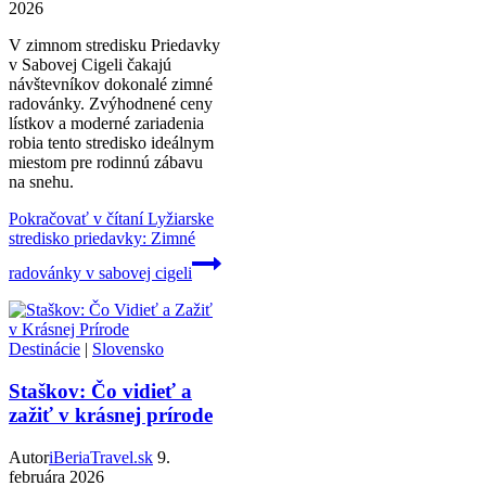
2026
V zimnom stredisku Priedavky
v Sabovej Cigeli čakajú
návštevníkov dokonalé zimné
radovánky. Zvýhodnené ceny
lístkov a moderné zariadenia
robia tento stredisko ideálnym
miestom pre rodinnú zábavu
na snehu.
Pokračovať v čítaní
Lyžiarske
stredisko priedavky: Zimné
radovánky v sabovej cigeli
Destinácie
|
Slovensko
Staškov: Čo vidieť a
zažiť v krásnej prírode
Autor
iBeriaTravel.sk
9.
februára 2026