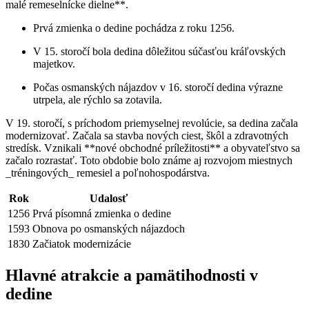
malé remeselnícke dielne**.
Prvá zmienka o dedine pochádza z roku 1256.
V 15. storočí bola dedina dôležitou súčasťou kráľovských
majetkov.
Počas osmanských nájazdov v 16. storočí dedina výrazne
utrpela, ale rýchlo sa zotavila.
V 19. storočí, s príchodom priemyselnej revolúcie, sa dedina začala
modernizovať. Začala sa stavba nových ciest, škôl a zdravotných
stredísk. Vznikali **nové obchodné príležitosti** a obyvateľstvo sa
začalo rozrastať. Toto obdobie bolo známe aj rozvojom miestnych
_tréningových_ remesiel a poľnohospodárstva.
Rok
Udalosť
1256
Prvá písomná zmienka o dedine
1593
Obnova po osmanských nájazdoch
1830
Začiatok modernizácie
Hlavné atrakcie a pamätihodnosti v
dedine