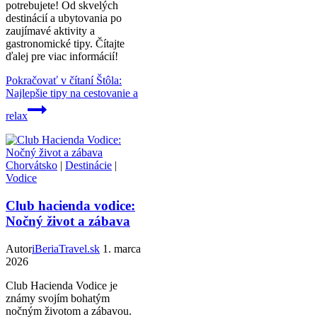
potrebujete! Od skvelých
destinácií a ubytovania po
zaujímavé aktivity a
gastronomické tipy. Čítajte
ďalej pre viac informácií!
Pokračovať v čítaní
Štôla:
Najlepšie tipy na cestovanie a
relax
Chorvátsko
|
Destinácie
|
Vodice
Club hacienda vodice:
Nočný život a zábava
Autor
iBeriaTravel.sk
1. marca
2026
Club Hacienda Vodice je
známy svojím bohatým
nočným životom a zábavou.