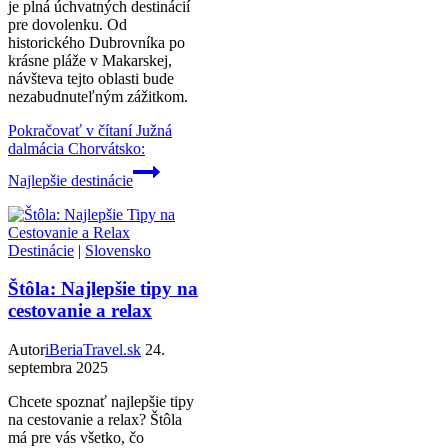
je plná úchvatných destinácií
pre dovolenku. Od
historického Dubrovníka po
krásne pláže v Makarskej,
návšteva tejto oblasti bude
nezabudnuteľným zážitkom.
Pokračovať v čítaní
Južná
dalmácia Chorvátsko:
Najlepšie destinácie
Destinácie
|
Slovensko
Štôla: Najlepšie tipy na
cestovanie a relax
Autor
iBeriaTravel.sk
24.
septembra 2025
Chcete spoznať najlepšie tipy
na cestovanie a relax? Štôla
má pre vás všetko, čo