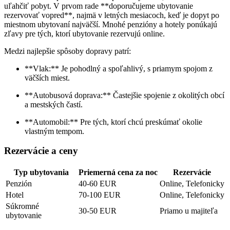
uľahčiť pobyt. V prvom rade **doporučujeme ubytovanie
rezervovať vopred**, najmä v letných mesiacoch, keď je dopyt po
miestnom ubytovaní najväčší. Mnohé penzióny a hotely ponúkajú
zľavy pre tých, ktorí ubytovanie rezervujú online.
Medzi najlepšie spôsoby dopravy patrí:
**Vlak:** Je pohodlný a spoľahlivý, s priamym spojom z
väčších miest.
**Autobusová doprava:** Častejšie spojenie z okolitých obcí
a mestských častí.
**Automobil:** Pre tých, ktorí chcú preskúmať okolie
vlastným tempom.
Rezervácie a ceny
Typ ubytovania
Priemerná cena za noc
Rezervácie
Penzión
40-60 EUR
Online, Telefonicky
Hotel
70-100 EUR
Online, Telefonicky
Súkromné
30-50 EUR
Priamo u majiteľa
ubytovanie