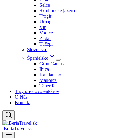
Selce
Skadranské jazero
Trogir
Umag
Vir
Vodice
Zadar
Tučepi
Slovensko
Španielsko
Gran Canaria
Ibiza
Katalánsko
Mallorca
Tenerife
Tipy pre dovolenkárov
O Nás
Kontakt
iBeriaTravel.sk