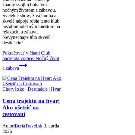
známy svojím bohatým
nočným životom a zábavou.
Svetelné show, živá hudba a
skvelé nápoje robia tento klub
nezabudnuteľným miestom na
relaxáciu a zábavu.
Nevynechajte túto skvelú
destináciu!
Pokračovať v čítaní
Club
hacienda vodice: Nočný život
a zábava
Chorvátsko
|
Destinácie
|
Hvar
Cena trajektu na hvar:
Ako ušetriť na
cestovaní
Autor
iBeriaTravel.sk
3. apríla
2026