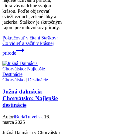
nájdete úchvatnú prírodu,
ktorá vás nadchne svojou
krásou. Poďte objavovať
svieži vzduch, zelené lúky a
jazierka. Staškov je skutočným
rajom pre milovníkov prírody.
Pokračovať v čítaní
Staškov:
Čo vidieť a zažiť v krásnej
prírode
Chorvátsko
|
Destinácie
Južná dalmácia
Chorvátsko: Najlepšie
destinácie
Autor
iBeriaTravel.sk
16.
marca 2025
Južná Dalmácia v Chorvátsku