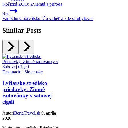
Košická ZOO: Zvieratá a príroda
Next
Varaždin Chorvátsko: Čo vidieť a kde sa ubytovať
Similar Posts
Destinácie
|
Slovensko
Lyžiarske stredisko
priedavky: Zimné
radovánky v sabovej
cigeli
Autor
iBeriaTravel.sk
9. apríla
2026
V zimnom stredisku Priedavky