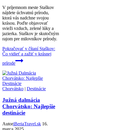
V príjemnom meste Staškov
nájdete úchvatnú prírodu,
ktorá vás nadchne svojou
krásou. Poďte objavovať
svieži vzduch, zelené lúky a
jazierka. Staškov je skutočným
rajom pre milovníkov prírody.
Pokračovať v čítaní
Staškov:
Čo vidieť a zažiť v krásnej
prírode
Chorvátsko
|
Destinácie
Južná dalmácia
Chorvátsko: Najlepšie
destinácie
Autor
iBeriaTravel.sk
16.
marca 2025