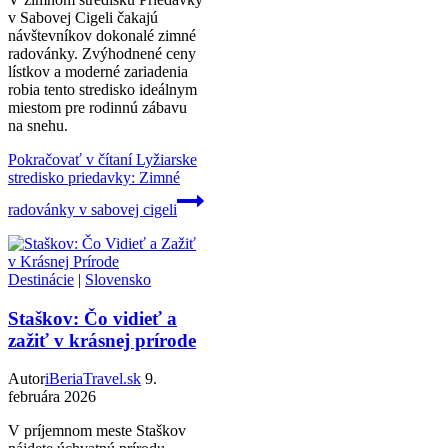
v Sabovej Cigeli čakajú
návštevníkov dokonalé zimné
radovánky. Zvýhodnené ceny
lístkov a moderné zariadenia
robia tento stredisko ideálnym
miestom pre rodinnú zábavu
na snehu.
Pokračovať v čítaní
Lyžiarske
stredisko priedavky: Zimné
radovánky v sabovej cigeli
Destinácie
|
Slovensko
Staškov: Čo vidieť a
zažiť v krásnej prírode
Autor
iBeriaTravel.sk
9.
februára 2026
V príjemnom meste Staškov