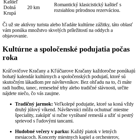
Kaštieľ
Romantický klasicistický kaštieľ s
Dolná
20 km
rozsiahlou prírodnou rezerváciou.
Krupá
Či už ste aktívny turista alebo hľadáte kultúrne zážitky, táto oblasť
vám ponúka množstvo skvelých príležitostí na oddych a
objavovanie.
Kultúrne a spoločenské podujatia počas
roka
Kráľovičove Kračany a Kľúčiarove Kračany každoročne ponúkajú
bohatý kalendár kultúrnych a spoločenských podujatí, ktoré sú
skutočným lákadlom pre návštevníkov. Bez ohľadu na to, či máte
radi hudbu, tanec, remeselné trhy alebo tradičné slávnosti, určite
nájdete niečo, čo vás zaujme.
Tradičný jarmok:
Veľkolepé podujatie, ktoré sa koná vždy
druhý júlový víkend. Návštevníci môžu ochutnať miestne
špeciality, zakúpiť si ručne vyrábané remeslá a užiť si pestrý
sprievod s ľudovými tancami.
Hudobné večery v parku:
Každý piatok v letných
mesiacoch. Koncerty miestnych kapiel a orchesterov,