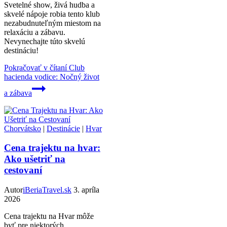
Svetelné show, živá hudba a
skvelé nápoje robia tento klub
nezabudnuteľným miestom na
relaxáciu a zábavu.
Nevynechajte túto skvelú
destináciu!
Pokračovať v čítaní
Club
hacienda vodice: Nočný život
a zábava
Chorvátsko
|
Destinácie
|
Hvar
Cena trajektu na hvar:
Ako ušetriť na
cestovaní
Autor
iBeriaTravel.sk
3. apríla
2026
Cena trajektu na Hvar môže
byť pre niektorých