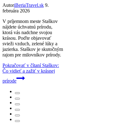
Autor
iBeriaTravel.sk
9.
februára 2026
V príjemnom meste Staškov
nájdete úchvatnú prírodu,
ktorá vás nadchne svojou
krásou. Poďte objavovať
svieži vzduch, zelené lúky a
jazierka. Staškov je skutočným
rajom pre milovníkov prírody.
Pokračovať v čítaní
Staškov:
Čo vidieť a zažiť v krásnej
prírode