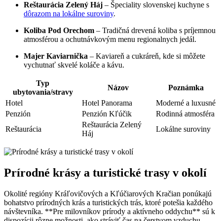
Reštaurácia Zelený Háj
– Špeciality slovenskej kuchyne s
dôrazom na lokálne suroviny
.
Koliba Pod Orechom
– Tradičná drevená koliba s príjemnou
atmosférou a ochutnávkovým menu regionalnych jedál.
Majer Kaviarnička
– Kaviareň a cukráreň, kde si môžete
vychutnať skvelé koláče a kávu.
Typ
Názov
Poznámka
ubytovania/stravy
Hotel
Hotel Panorama
Moderné a luxusné
Penzión
Penzión Kľúčik
Rodinná atmosféra
Reštaurácia Zelený
Reštaurácia
Lokálne suroviny
Háj
Prírodné krásy a turistické trasy v okolí
Okolité regióny Kráľovičových a Kľúčiarových Kračian ponúkajú
bohatstvo prírodných krás a turistických trás, ktoré potešia každého
návštevníka. **Pre milovníkov prírody a aktívneho oddychu** sú k
dispozícii rôzne možnosti, ako stráviť čas na čerstvom vzduchu.