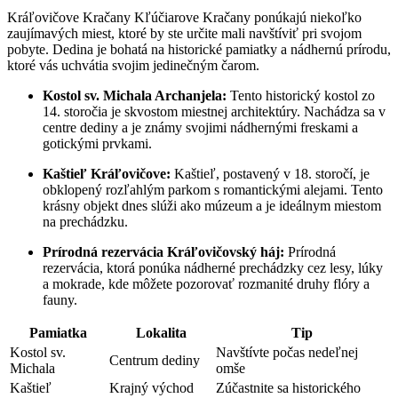
Kráľovičove Kračany Kľúčiarove Kračany ponúkajú niekoľko
zaujímavých miest, ktoré by ste určite mali navštíviť pri svojom
pobyte. Dedina je bohatá na historické pamiatky a nádhernú prírodu,
ktoré vás uchvátia svojim jedinečným čarom.
Kostol sv. Michala Archanjela:
Tento historický kostol zo
14. storočia je skvostom miestnej architektúry. Nachádza sa v
centre dediny a je známy svojimi nádhernými freskami a
gotickými prvkami.
Kaštieľ Kráľovičove:
Kaštieľ, postavený v 18. storočí, je
obklopený rozľahlým parkom s romantickými alejami. Tento
krásny objekt dnes slúži ako múzeum a je ideálnym miestom
na prechádzku.
Prírodná rezervácia Kráľovičovský háj:
Prírodná
rezervácia, ktorá ponúka nádherné prechádzky cez lesy, lúky
a mokrade, kde môžete pozorovať rozmanité druhy flóry a
fauny.
Pamiatka
Lokalita
Tip
Kostol sv.
Navštívte počas nedeľnej
Centrum dediny
Michala
omše
Kaštieľ
Krajný východ
Zúčastnite sa historického