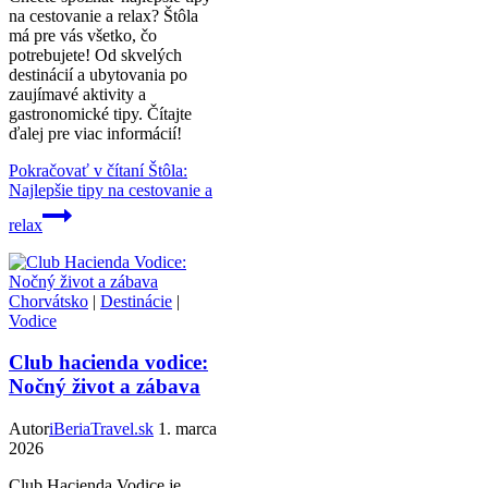
na cestovanie a relax? Štôla
má pre vás všetko, čo
potrebujete! Od skvelých
destinácií a ubytovania po
zaujímavé aktivity a
gastronomické tipy. Čítajte
ďalej pre viac informácií!
Pokračovať v čítaní
Štôla:
Najlepšie tipy na cestovanie a
relax
Chorvátsko
|
Destinácie
|
Vodice
Club hacienda vodice:
Nočný život a zábava
Autor
iBeriaTravel.sk
1. marca
2026
Club Hacienda Vodice je