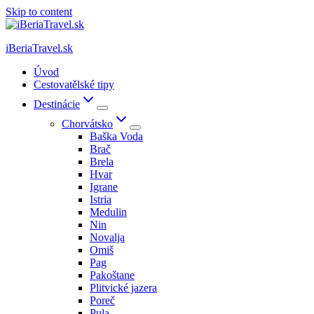
Skip to content
iBeriaTravel.sk
Úvod
Cestovatělské tipy
Destinácie
Chorvátsko
Baška Voda
Brač
Brela
Hvar
Igrane
Istria
Medulin
Nin
Novalja
Omiš
Pag
Pakoštane
Plitvické jazera
Poreč
Pula