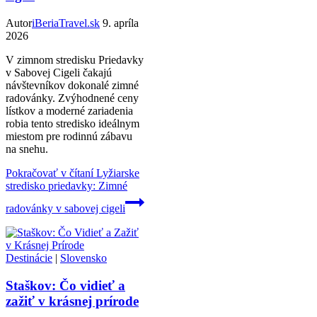
Autor
iBeriaTravel.sk
9. apríla
2026
V zimnom stredisku Priedavky
v Sabovej Cigeli čakajú
návštevníkov dokonalé zimné
radovánky. Zvýhodnené ceny
lístkov a moderné zariadenia
robia tento stredisko ideálnym
miestom pre rodinnú zábavu
na snehu.
Pokračovať v čítaní
Lyžiarske
stredisko priedavky: Zimné
radovánky v sabovej cigeli
Destinácie
|
Slovensko
Staškov: Čo vidieť a
zažiť v krásnej prírode