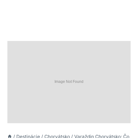
/
Destinácie
/
Chorvátsko
/
Varaždin Chorvátsko: Čo