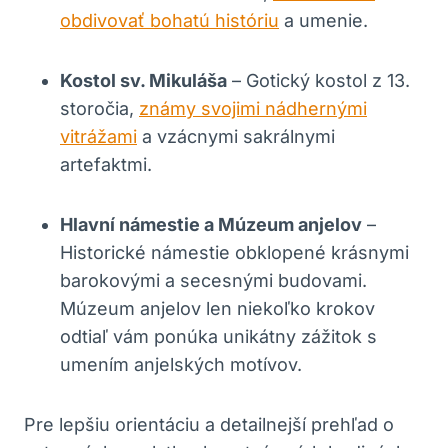
obdivovať bohatú históriu
a umenie.
Kostol sv. Mikuláša
– Gotický kostol z 13.
storočia,
známy svojimi nádhernými
vitrážami
a vzácnymi sakrálnymi
artefaktmi.
Hlavní námestie a Múzeum anjelov
–
Historické námestie obklopené krásnymi
barokovými a secesnými budovami.
Múzeum anjelov len niekoľko krokov
odtiaľ vám ponúka unikátny zážitok s
umením anjelských motívov.
Pre lepšiu orientáciu a detailnejší prehľad o