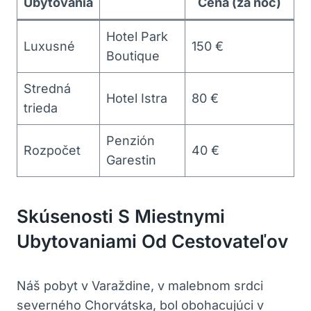
Ubytovania
Cena (za noc)
Hotel Park
Luxusné
150 €
Boutique
Stredná
Hotel Istra
80 €
trieda
Penzión
Rozpočet
40 €
Garestin
Skúsenosti S Miestnymi
Ubytovaniami Od Cestovateľov
Náš pobyt v Varaždine, v malebnom srdci
severného Chorvátska, bol obohacujúci v