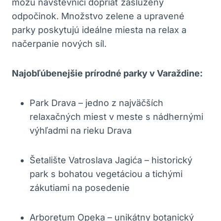
môžu návštevníci dopriať zaslúžený
odpočinok. Množstvo zelene a upravené
parky poskytujú ideálne miesta na relax a
načerpanie nových síl.
Najobľúbenejšie prírodné parky v Varaždine:
Park Drava – jedno z najväčších
relaxačných miest v meste s nádhernými
výhľadmi na rieku Drava
Šetalište Vatroslava Jagića – historický
park s bohatou vegetáciou a tichými
zákutiami na posedenie
Arboretum Opeka – unikátny botanický