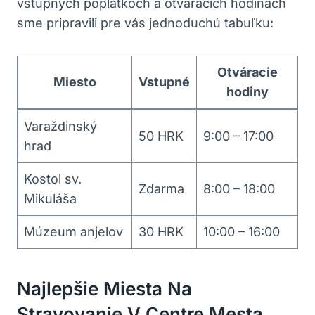
vstupných poplatkoch a otváracích hodinách
sme pripravili pre vás jednoduchú tabuľku:
Otváracie
Miesto
Vstupné
hodiny
Varaždinský
50 HRK
9:00 – 17:00
hrad
Kostol sv.
Zdarma
8:00 – 18:00
Mikuláša
Múzeum anjelov
30 HRK
10:00 – 16:00
Najlepšie Miesta Na
Stravovanie V Centre Mesta