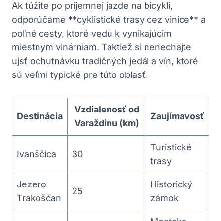
Ak túžite po príjemnej jazde na bicykli,
odporúčame **cyklistické trasy cez vinice** a
poľné cesty, ktoré vedú k vynikajúcim
miestnym vinárniam. Taktiež si nenechajte
ujsť ochutnávku tradičných jedál a vín, ktoré
sú veľmi typické pre túto oblasť.
Vzdialenosť od
Destinácia
Zaujímavosť
Varaždinu (km)
Turistické
Ivanščica
30
trasy
Jezero
Historický
25
Trakošćan
zámok