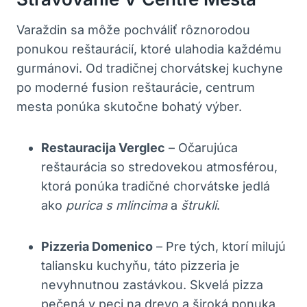
Varaždin sa môže pochváliť rôznorodou
ponukou reštaurácií, ktoré ulahodia každému
gurmánovi. Od tradičnej chorvátskej kuchyne
po moderné fusion reštaurácie, centrum
mesta ponúka skutočne bohatý výber.
Restauracija Verglec
– Očarujúca
reštaurácia so stredovekou atmosférou,
ktorá ponúka tradičné chorvátske jedlá
ako
purica s mlincima
a
štrukli
.
Pizzeria Domenico
– Pre tých, ktorí milujú
taliansku kuchyňu, táto pizzeria je
nevyhnutnou zastávkou. Skvelá pizza
pečená v peci na drevo a široká ponuka