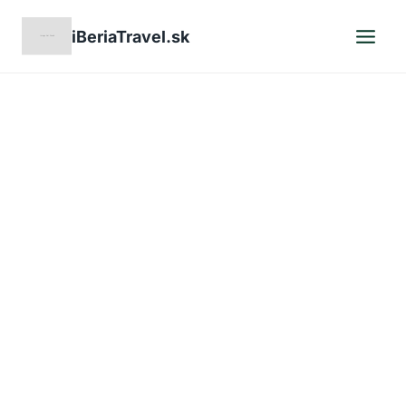
Skip
iBeriaTravel.sk
to
content