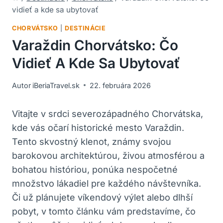
vidieť a kde sa ubytovať
CHORVÁTSKO
|
DESTINÁCIE
Varaždin Chorvátsko: Čo
Vidieť A Kde Sa Ubytovať
Autor
iBeriaTravel.sk
22. februára 2026
Vitajte v srdci severozápadného Chorvátska,
kde vás očarí historické mesto Varaždin.
Tento skvostný klenot, známy svojou
barokovou architektúrou, živou atmosférou a
bohatou históriou, ponúka nespočetné
množstvo lákadiel pre každého návštevníka.
Či už plánujete víkendový výlet alebo dlhší
pobyt, v tomto článku vám predstavíme, čo