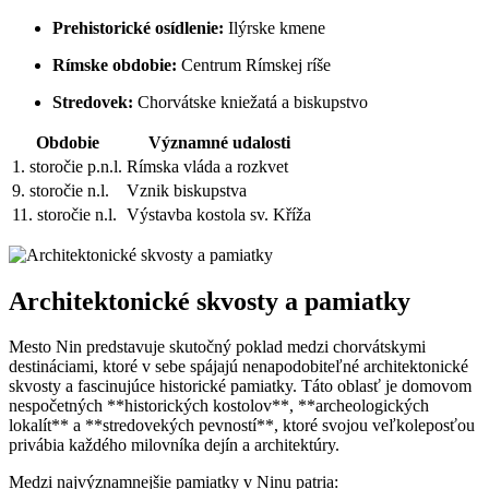
Prehistorické osídlenie:
Ilýrske kmene
Rímske obdobie:
Centrum Rímskej ríše
Stredovek:
Chorvátske kniežatá a biskupstvo
Obdobie
Významné udalosti
1. storočie p.n.l.
Rímska vláda a rozkvet
9. storočie n.l.
Vznik biskupstva
11. storočie n.l.
Výstavba kostola sv. Kříža
Architektonické skvosty a pamiatky
Mesto Nin predstavuje skutočný poklad medzi chorvátskymi
destináciami, ktoré v sebe spájajú nenapodobiteľné architektonické
skvosty a fascinujúce historické pamiatky. Táto oblasť je domovom
nespočetných **historických kostolov**, **archeologických
lokalít** a **stredovekých pevností**, ktoré svojou veľkoleposťou
privábia každého milovníka dejín a architektúry.
Medzi najvýznamnejšie pamiatky v Ninu patria: