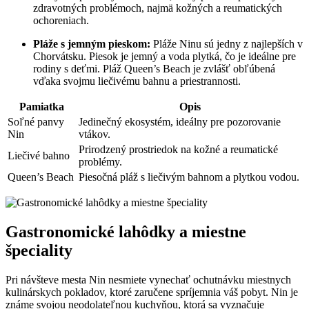
zdravotných problémoch, najmä kožných a reumatických
ochoreniach.
Pláže s jemným pieskom:
Pláže Ninu sú jedny z najlepších v
Chorvátsku. Piesok je jemný a voda plytká, čo je ideálne pre
rodiny s deťmi. Pláž Queen’s Beach je zvlášť obľúbená
vďaka svojmu liečivému bahnu a priestrannosti.
Pamiatka
Opis
Soľné panvy
Jedinečný ekosystém, ideálny pre pozorovanie
Nin
vtákov.
Prirodzený prostriedok na kožné a reumatické
Liečivé bahno
problémy.
Queen’s Beach
Piesočná pláž s liečivým bahnom a plytkou vodou.
Gastronomické lahôdky a miestne
špeciality
Pri návšteve mesta Nin nesmiete vynechať ochutnávku miestnych
kulinárskych pokladov, ktoré zaručene spríjemnia váš pobyt. Nin je
známe svojou neodolateľnou kuchyňou, ktorá sa vyznačuje