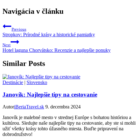
Navigácia v článku
Previous
Stropkov: Prírodné krásy a historické pamiatky
Next
Hotel laguna Chorvátsko: Recenzie a najlepšie ponuky
Similar Posts
Destinácie
|
Slovensko
Janovík: Najlepšie tipy na cestovanie
Autor
iBeriaTravel.sk
9. decembra 2024
Janovík je malebné mesto v strednej Európe s bohatou históriou a
kultúrou. Sledujte naše najlepšie tipy na cestovanie, aby ste si mohli
užiť všetky krásy tohto úžasného miesta. Buďte pripravení na
dobrodružstvo!