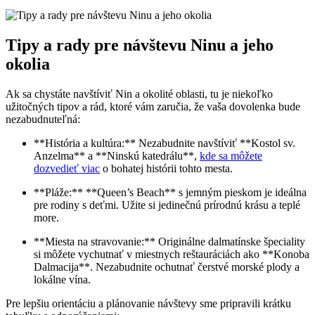
Tipy a rady pre návštevu Ninu a jeho
okolia
Ak sa chystáte navštíviť Nin a okolité oblasti, tu je niekoľko
užitočných tipov a rád, ktoré vám zaručia, že vaša dovolenka bude
nezabudnuteľná:
**História a kultúra:** Nezabudnite navštíviť **Kostol sv.
Anzelma** a **Ninskú katedrálu**,
kde sa môžete
dozvedieť viac
o bohatej histórii tohto mesta.
**Pláže:** **Queen’s Beach** s jemným pieskom je ideálna
pre rodiny s deťmi. Užite si jedinečnú prírodnú krásu a teplé
more.
**Miesta na stravovanie:** Originálne dalmatínske špeciality
si môžete vychutnať v miestnych reštauráciách ako **Konoba
Dalmacija**. Nezabudnite ochutnať čerstvé morské plody a
lokálne vína.
Pre lepšiu orientáciu a plánovanie návštevy sme pripravili krátku