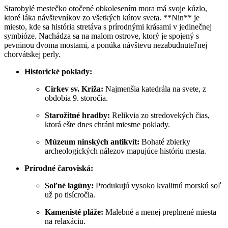
Starobylé mestečko otočené obkolesením mora má svoje kúzlo,
ktoré láka návštevníkov zo všetkých kútov sveta. **Nin** je
miesto, kde sa história stretáva s prírodnými krásami v jedinečnej
symbióze. Nachádza sa na malom ostrove, ktorý je spojený s
pevninou dvoma mostami, a ponúka návštevu nezabudnuteľnej
chorvátskej perly.
Historické poklady:
Cirkev sv. Kríža:
Najmenšia katedrála na svete, z
obdobia 9. storočia.
Starožitné hradby:
Relikvia zo stredovekých čias,
ktorá ešte dnes chráni miestne poklady.
Múzeum ninských antikvít:
Bohaté zbierky
archeologických nálezov mapujúce históriu mesta.
Prírodné čaroviská:
Soľné lagúny:
Produkujú vysoko kvalitnú morskú soľ
už po tisícročia.
Kamenisté pláže:
Malebné a menej preplnené miesta
na relaxáciu.