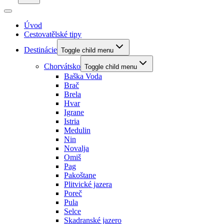
Úvod
Cestovatělské tipy
Destinácie
Toggle child menu
Chorvátsko
Toggle child menu
Baška Voda
Brač
Brela
Hvar
Igrane
Istria
Medulin
Nin
Novalja
Omiš
Pag
Pakoštane
Plitvické jazera
Poreč
Pula
Selce
Skadranské jazero