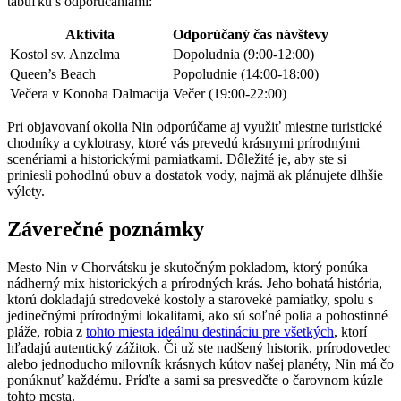
tabuľku s odporúčaniami:
Aktivita
Odporúčaný čas návštevy
Kostol sv. Anzelma
Dopoludnia (9:00-12:00)
Queen’s Beach
Popoludnie (14:00-18:00)
Večera v Konoba Dalmacija
Večer (19:00-22:00)
Pri objavovaní okolia Nin odporúčame aj využiť miestne turistické
chodníky a cyklotrasy, ktoré vás prevedú krásnymi prírodnými
scenériami a historickými pamiatkami. Dôležité je, aby ste si
priniesli pohodlnú obuv a dostatok vody, najmä ak plánujete dlhšie
výlety.
Záverečné poznámky
Mesto Nin v Chorvátsku je skutočným pokladom, ktorý ponúka
nádherný mix historických a prírodných krás. Jeho bohatá história,
ktorú dokladajú stredoveké kostoly a staroveké pamiatky, spolu s
jedinečnými prírodnými lokalitami, ako sú soľné polia a pohostinné
pláže, robia z
tohto miesta ideálnu destináciu pre všetkých
, ktorí
hľadajú autentický zážitok. Či už ste nadšený historik, prírodovedec
alebo jednoducho milovník krásnych kútov našej planéty, Nin má čo
ponúknuť každému. Príďte a sami sa presvedčte o čarovnom kúzle
tohto mesta.