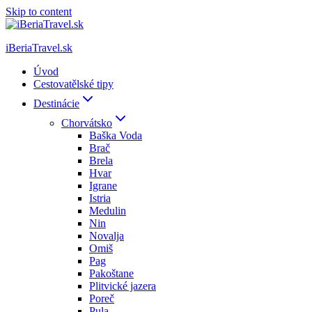
Skip to content
iBeriaTravel.sk
Úvod
Cestovatělské tipy
Destinácie
Chorvátsko
Baška Voda
Brač
Brela
Hvar
Igrane
Istria
Medulin
Nin
Novalja
Omiš
Pag
Pakoštane
Plitvické jazera
Poreč
Pula