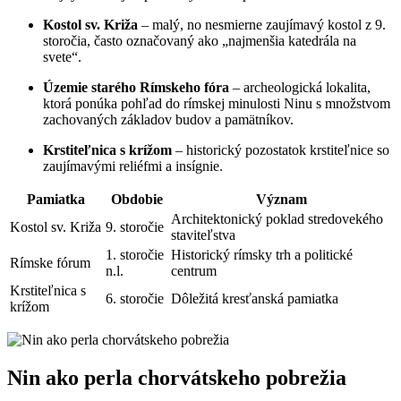
Kostol sv. Križa
– malý, no nesmierne zaujímavý kostol z 9.
storočia, často označovaný ako „najmenšia katedrála na
svete“.
Územie starého Rímskeho fóra
– archeologická lokalita,
ktorá ponúka pohľad do rímskej minulosti Ninu s množstvom
zachovaných základov budov a pamätníkov.
Krstiteľnica s krížom
– historický pozostatok krstiteľnice so
zaujímavými reliéfmi a insígnie.
Pamiatka
Obdobie
Význam
Architektonický poklad stredovekého
Kostol sv. Križa
9. storočie
staviteľstva
1. storočie
Historický rímsky trh a politické
Rímske fórum
n.l.
centrum
Krstiteľnica s
6. storočie
Dôležitá kresťanská pamiatka
krížom
Nin ako perla chorvátskeho pobrežia