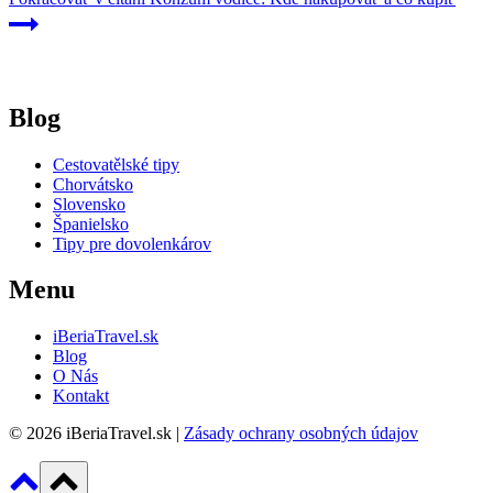
Blog
Cestovatělské tipy
Chorvátsko
Slovensko
Španielsko
Tipy pre dovolenkárov
Menu
iBeriaTravel.sk
Blog
O Nás
Kontakt
© 2026 iBeriaTravel.sk |
Zásady ochrany osobných údajov