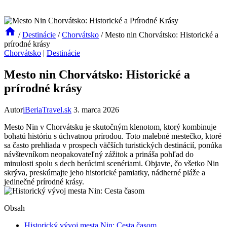
/
Destinácie
/
Chorvátsko
/
Mesto nin Chorvátsko: Historické a
prírodné krásy
Chorvátsko
|
Destinácie
Mesto nin Chorvátsko: Historické a
prírodné krásy
Autor
iBeriaTravel.sk
3. marca 2026
Mesto Nin v Chorvátsku je skutočným klenotom, ktorý kombinuje
bohatú históriu s úchvatnou prírodou. Toto malebné mestečko, ktoré
sa často prehliada v prospech väčších turistických destinácií, ponúka
návštevníkom neopakovateľný zážitok a prináša pohľad do
minulosti spolu s dech berúcimi scenériami. Objavte, čo všetko Nin
skrýva, preskúmajte jeho historické pamiatky, nádherné pláže a
jedinečné prírodné krásy.
Obsah
Historický vývoj mesta Nin: Cesta časom