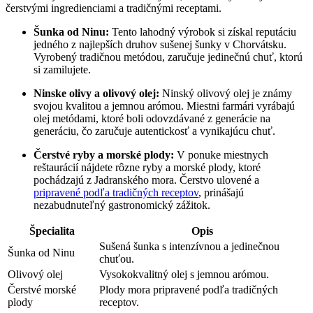
čerstvými ingredienciami a tradičnými receptami.
Šunka od Ninu:
Tento lahodný výrobok si získal reputáciu
jedného z najlepších druhov sušenej šunky v Chorvátsku.
Vyrobený tradičnou metódou, zaručuje jedinečnú chuť, ktorú
si zamilujete.
Ninske olivy a olivový olej:
Ninský olivový olej je známy
svojou kvalitou a jemnou arómou. Miestni farmári vyrábajú
olej metódami, ktoré boli odovzdávané z generácie na
generáciu, čo zaručuje autentickosť a vynikajúcu chuť.
Čerstvé ryby a morské plody:
V ponuke miestnych
reštaurácií nájdete rôzne ryby a morské plody, ktoré
pochádzajú z Jadranského mora. Čerstvo ulovené a
pripravené podľa tradičných receptov
, prinášajú
nezabudnuteľný gastronomický zážitok.
Špecialita
Opis
Sušená šunka s intenzívnou a jedinečnou
Šunka od Ninu
chuťou.
Olivový olej
Vysokokvalitný olej s jemnou arómou.
Čerstvé morské
Plody mora pripravené podľa tradičných
plody
receptov.