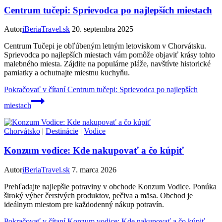
Centrum tučepi: Sprievodca po najlepších miestach
Autor
iBeriaTravel.sk
20. septembra 2025
Centrum Tučepi je obľúbeným letným letoviskom v Chorvátsku.
Sprievodca po najlepších miestach vám pomôže objaviť krásy tohto
malebného miesta. Zájdite na populárne pláže, navštívte historické
pamiatky a ochutnajte miestnu kuchyňu.
Pokračovať v čítaní
Centrum tučepi: Sprievodca po najlepších
miestach
Chorvátsko
|
Destinácie
|
Vodice
Konzum vodice: Kde nakupovať a čo kúpiť
Autor
iBeriaTravel.sk
7. marca 2026
Prehľadajte najlepšie potraviny v obchode Konzum Vodice. Ponúka
široký výber čerstvých produktov, pečiva a mäsa. Obchod je
ideálnym miestom pre každodenný nákup potravín.
Pokračovať v čítaní
Konzum vodice: Kde nakupovať a čo kúpiť