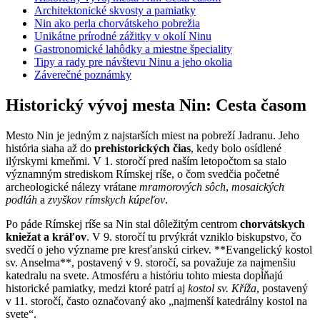
Architektonické skvosty a pamiatky
Nin ako perla chorvátskeho pobrežia
Unikátne prírodné zážitky v okolí Ninu
Gastronomické lahôdky a miestne špeciality
Tipy a rady pre návštevu Ninu a jeho okolia
Záverečné poznámky
Historický vývoj mesta Nin: Cesta časom
Mesto Nin je jedným z najstarších miest na pobreží Jadranu. Jeho
história siaha až do
prehistorických čias
, kedy bolo osídlené
ilýrskymi kmeňmi. V 1. storočí pred naším letopočtom sa stalo
významným strediskom Rímskej ríše, o čom svedčia početné
archeologické nálezy vrátane
mramorových sôch
,
mosaických
podláh
a
zvyškov rímskych kúpeľov
.
Po páde Rímskej ríše sa Nin stal dôležitým centrom
chorvátskych
kniežat a kráľov
. V 9. storočí tu prvýkrát vzniklo biskupstvo, čo
svedčí o jeho význame pre kresťanskú cirkev. **Evangelický kostol
sv. Anselma**, postavený v 9. storočí, sa považuje za najmenšiu
katedralu na svete. Atmosféru a históriu tohto miesta dopĺňajú
historické pamiatky, medzi ktoré patrí aj
kostol sv. Kříža
, postavený
v 11. storočí, často označovaný ako „najmenší katedrálny kostol na
svete“.