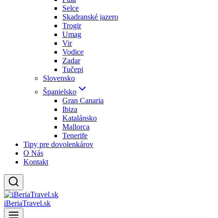
Selce
Skadranské jazero
Trogir
Umag
Vir
Vodice
Zadar
Tučepi
Slovensko
Španielsko
Gran Canaria
Ibiza
Katalánsko
Mallorca
Tenerife
Tipy pre dovolenkárov
O Nás
Kontakt
iBeriaTravel.sk