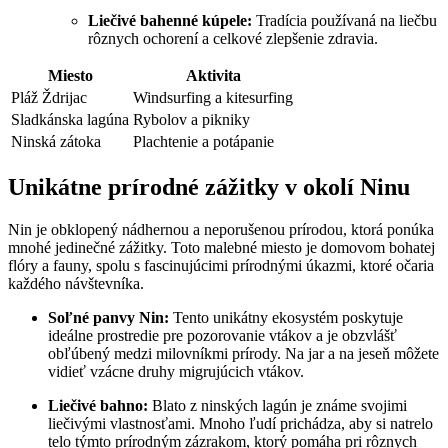
Liečivé bahenné kúpele:
Tradícia používaná na liečbu
rôznych ochorení a celkové zlepšenie zdravia.
Miesto
Aktivita
Pláž Ždrijac
Windsurfing a kitesurfing
Sladkánska lagúna
Rybolov a pikniky
Ninská zátoka
Plachtenie a potápanie
Unikátne prírodné zážitky v okolí Ninu
Nin je obklopený nádhernou a neporušenou prírodou, ktorá ponúka
mnohé jedinečné zážitky. Toto malebné miesto je domovom bohatej
flóry a fauny, spolu s fascinujúcimi prírodnými úkazmi, ktoré očaria
každého návštevníka.
Soľné panvy Nin:
Tento unikátny ekosystém poskytuje
ideálne prostredie pre pozorovanie vtákov a je obzvlášť
obľúbený medzi milovníkmi prírody. Na jar a na jeseň môžete
vidieť vzácne druhy migrujúcich vtákov.
Liečivé bahno:
Blato z ninských lagún je známe svojimi
liečivými vlastnosťami. Mnoho ľudí prichádza, aby si natrelo
telo týmto prírodným zázrakom, ktorý pomáha pri rôznych