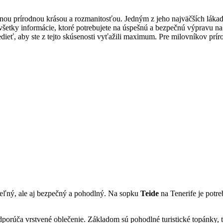
nou prírodnou krásou a rozmanitosťou. Jedným z jeho najväčších lákadie
etky informácie, ktoré potrebujete na úspešnú a bezpečnú výpravu na t
vedieť, aby ste z tejto skúsenosti vyťažili maximum. Pre milovníkov príro
teľný, ale aj bezpečný a pohodlný. Na sopku
Teide
na Tenerife je potr
dporúča vrstvené oblečenie. Základom sú pohodlné turistické topánky, 