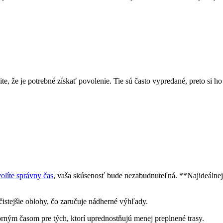
te, že je potrebné získať povolenie. Tie sú často vypredané, preto si h
volíte správny čas
, vaša skúsenosť bude nezabudnuteľná. **Najideálnejš
čistejšie oblohy, čo zaručuje nádherné výhľady.
orným časom pre tých, ktorí uprednostňujú menej preplnené trasy.