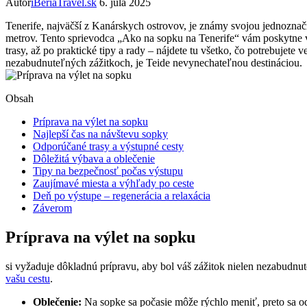
Autor
iBeriaTravel.sk
6. júla 2025
Tenerife, najväčší z Kanárskych ostrovov, je známy svojou jednoznač
metrov. Tento sprievodca „Ako na sopku na Tenerife“ vám poskytne vš
trasy, až po praktické tipy a rady – nájdete tu všetko, čo potrebujete 
nezabudnuteľných zážitkoch, je Teide nevynechateľnou destináciou.
Obsah
Príprava na výlet na sopku
Najlepší čas na návštevu sopky
Odporúčané trasy a výstupné cesty
Dôležitá výbava a oblečenie
Tipy na bezpečnosť počas výstupu
Zaujímavé miesta a výhľady po ceste
Deň po výstupe – regenerácia a relaxácia
Záverom
Príprava na výlet na sopku
si vyžaduje dôkladnú prípravu, aby bol váš zážitok nielen nezabudnu
vašu cestu
.
Oblečenie:
Na sopke sa počasie môže rýchlo meniť, preto sa o