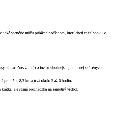
tické scenérie môžu prilákať nadšencov, ktorí chcú zažiť sopku v
rasy sú náročné, zatiaľ čo iné sú vhodnejšie pre menej skúsených
á približne 8,3 km a trvá okolo 5 až 6 hodín.
en krátka, ale strmá prechádzka na samotný vrchol.