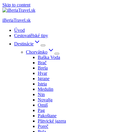
Skip to content
iBeriaTravel.sk
Úvod
Cestovatělské tipy
Destinácie
Chorvátsko
Baška Voda
Brač
Brela
Hvar
Igrane
Istria
Medulin
Nin
Novalja
Omiš
Pag
Pakoštane
Plitvické jazera
Poreč
Pula