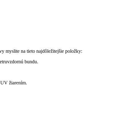
 myslite na tieto najdôležitejšie položky:
vetruvzdornú bundu.
 UV žiarením.