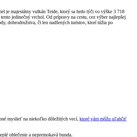
l je majestátny vulkán Teide, ktorý sa hrdo týči vo výške 3 718
ento jedinečný vrchol. Od prípravy na cestu, cez výber najlepšej
dy, dobrodružstva, či len nadšených turistov, ktorí túžia po
ebné myslieť na niekoľko dôležitých vecí,
ktoré vám môžu uľahčiť
teplé oblečenie a nepremokavá bunda.