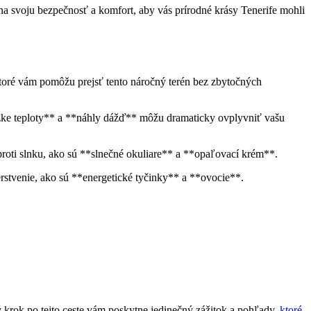
 na svoju bezpečnosť a komfort, aby vás prírodné krásy Tenerife mohli
 ktoré vám pomôžu prejsť tento náročný terén bez zbytočných
nízke teploty** a **náhly dážď** môžu dramaticky ovplyvniť vašu
proti slnku, ako sú **slnečné okuliare** a **opaľovací krém**.
rstvenie, ako sú **energetické tyčinky** a **ovocie**.
ý krok po tejto ceste vám poskytne jedinečný zážitok a pohľady,
ktoré