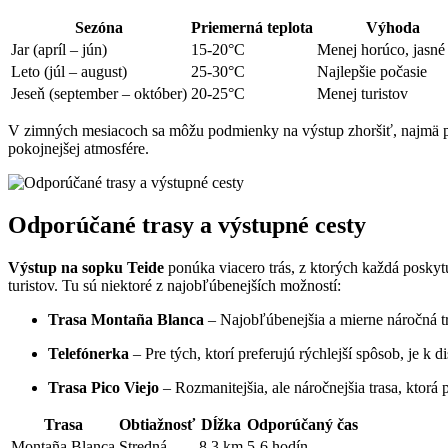
Sezóna
Priemerná teplota
Výhoda
Jar (apríl – jún)
15-20°C
Menej horúco, jasné
Leto (júl – august)
25-30°C
Najlepšie počasie
Jeseň (september – október)
20-25°C
Menej turistov
V zimných mesiacoch sa môžu podmienky na výstup zhoršiť, najmä pre
pokojnejšej atmosfére.
Odporúčané trasy a výstupné cesty
Výstup na sopku Teide
ponúka viacero trás, z ktorých každá poskyt
turistov. Tu sú niektoré z najobľúbenejších možností:
Trasa Montaña Blanca
– Najobľúbenejšia a mierne náročná tra
Telefónerka
– Pre tých, ktorí preferujú rýchlejší spôsob, je k 
Trasa Pico Viejo
– Rozmanitejšia, ale náročnejšia trasa, ktorá
Trasa
Obtiažnosť
Dĺžka
Odporúčaný čas
Montaña Blanca
Stredná
8,3 km
5-6 hodín