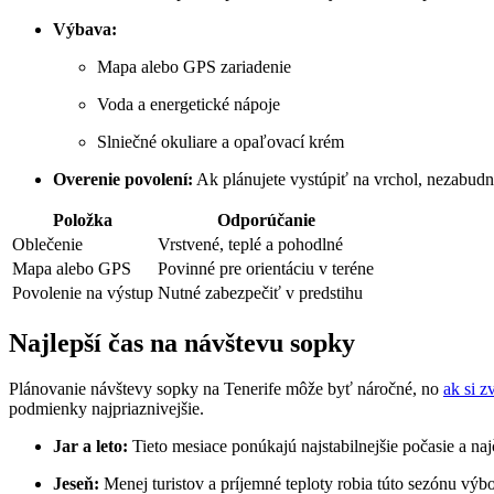
Výbava:
Mapa alebo GPS zariadenie
Voda a energetické nápoje
Slniečné okuliare a opaľovací krém
Overenie povolení:
Ak plánujete vystúpiť na vrchol, nezabudni
Položka
Odporúčanie
Oblečenie
Vrstvené, teplé a pohodlné
Mapa alebo GPS
Povinné pre orientáciu v teréne
Povolenie na výstup
Nutné zabezpečiť v predstihu
Najlepší čas na návštevu sopky
Plánovanie návštevy sopky na Tenerife môže byť náročné, no
ak si z
podmienky najpriaznivejšie.
Jar a leto:
Tieto mesiace ponúkajú najstabilnejšie počasie a naj
Jeseň:
Menej turistov a príjemné teploty robia túto sezónu výb