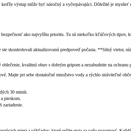
y, keďže výstup môže byť náročný a vyčerpávajúci. Dôležité je myslieť
šu bezpečnosť ako najvyššiu prioritu. Tu sú niekoľko kľúčových tipov,
 ste skontrolovali aktualizovanú predpoveď počasia. **Silný vietor, 
né oblečenie, kvalitnú obuv s dobrým gripom a nezabudnite na ochranu 
vé. Majte pri sebe dostatočné množstvo vody a rýchlo stráviteľné obče
ždých 30 minút.
 a pieskom.
 zariadenie.
inujúcich miest a výhľadov, ktoré určite stoja za vašu pozornosť. Každ