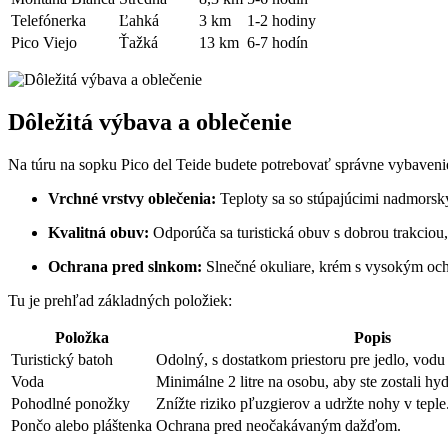
Telefónerka
Ľahká
3 km
1-2 hodiny
Pico Viejo
Ťažká
13 km
6-7 hodín
Dôležitá výbava a oblečenie
Na túru na sopku Pico del Teide budete potrebovať správne vybavenie a
Vrchné vrstvy oblečenia:
Teploty sa so stúpajúcimi nadmorský
Kvalitná obuv:
Odporúča sa turistická obuv s dobrou trakciou
Ochrana pred slnkom:
Slnečné okuliare, krém s vysokým oc
Tu je prehľad základných položiek:
Položka
Popis
Turistický batoh
Odolný, s dostatkom priestoru pre jedlo, vodu
Voda
Minimálne 2 litre na osobu, aby ste zostali hy
Pohodlné ponožky
Znížte riziko pľuzgierov a udržte nohy v teple
Pončo alebo pláštenka
Ochrana pred neočakávaným dažďom.