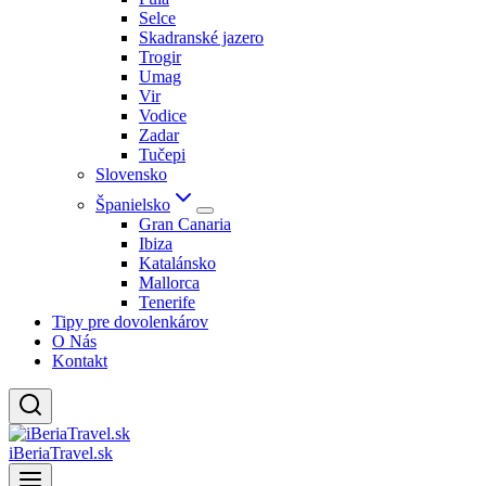
Selce
Skadranské jazero
Trogir
Umag
Vir
Vodice
Zadar
Tučepi
Slovensko
Španielsko
Gran Canaria
Ibiza
Katalánsko
Mallorca
Tenerife
Tipy pre dovolenkárov
O Nás
Kontakt
iBeriaTravel.sk