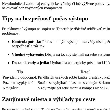
Nezabudnite si zobrať aj energetické tyčinky či iné výživné potravin
oslovovať bez zbytočných komplikácií.
Tipy na bezpečnosť počas výstupu
Pri plánovaní výstupu na sopku na Tenerife je dôležité udržiavať va
problémov:
Kontrola počasia:
Pred samotným výstupom sa vždy uistite, že
bezpečnosť a zážitok.
Vhodné vybavenie:
Dbajte na to, aby ste mali na sebe vrstve
Dostatok vody a jedla:
Hydratácia a energický prísun sú kľúčo
Tip
Detail
Pravidelný odpočinok
Pri dlhších úsekoch robte krátke prestávky ka
Pozor na sypký terén
Snažte sa vyhýbať oblastiam s voľným štrkom
Navigácia
Vždy majte pri sebe mapu a kompas alebo GPS
Zaujímavé miesta a výhľady po ceste
Po ceste na vrchol sopky Teide na Tenerife narazíte na množstvo fasc