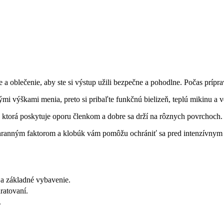
 oblečenie, aby ste si výstup užili bezpečne a pohodlne. Počas prípravy
mi výškami menia, preto si pribaľte funkčnú bielizeň, teplú mikinu a 
, ktorá poskytuje oporu členkom a dobre sa drží na rôznych povrchoch.
hranným faktorom a klobúk vám pomôžu ochrániť sa pred intenzívnym
 a základné vybavenie.
dratovaní.
.