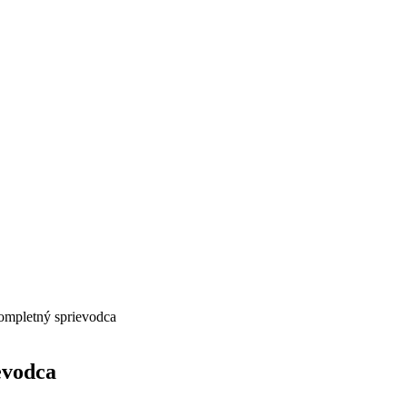
ompletný sprievodca
evodca