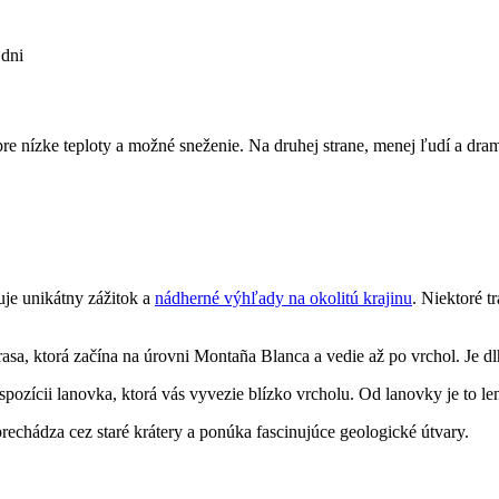
 dni
 nízke teploty a možné sneženie. Na druhej strane, menej ľudí a drama
uje unikátny zážitok a
nádherné výhľady na okolitú krajinu
. Niektoré t
sa, ktorá začína na úrovni Montaña Blanca a vedie až po vrchol. Je dlh
dispozícii lanovka, ktorá vás vyvezie blízko vrcholu. Od lanovky je to l
 prechádza cez staré krátery a ponúka fascinujúce geologické útvary.