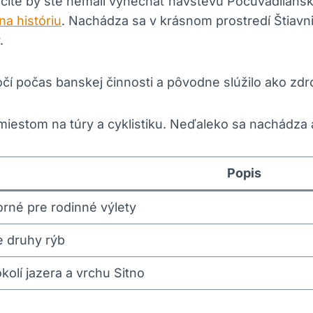
rčite by ste nemali vynechať návštevu Počúvadliansk
na históriu
. Nachádza sa v krásnom prostredí Štiavn
.
očí počas banskej činnosti a pôvodne slúžilo ako zdr
miestom na túry a cyklistiku. Neďaleko sa nachádza 
Popis
orné pre rodinné výlety
e druhy rýb
kolí jazera a vrchu Sitno