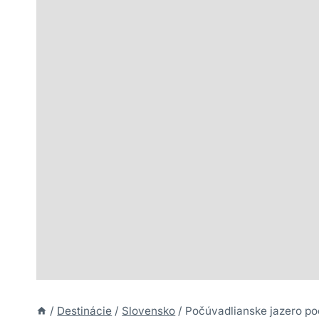
/
Destinácie
/
Slovensko
/
Počúvadlianske jazero po