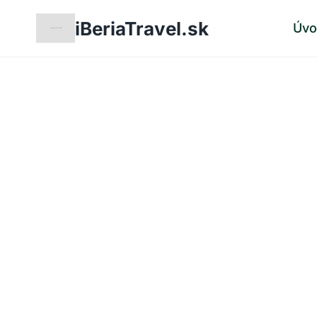
Skip
iBeriaTravel.sk
Úv
to
content