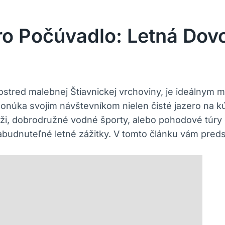
o Počúvadlo: Letná Dovo
stred malebnej Štiavnickej vrchoviny, je ideálnym m
úka svojim návštevníkom nielen čisté jazero na kúpan
áži, dobrodružné vodné športy, alebo pohodové túry 
budnuteľné letné zážitky. V tomto článku vám predst