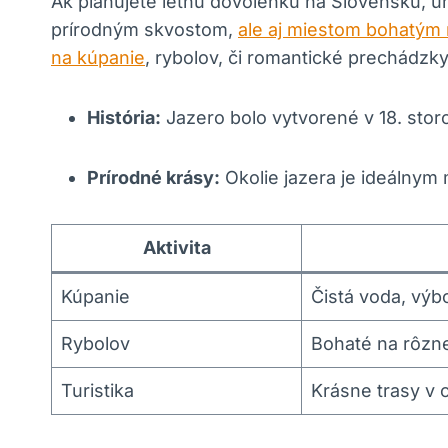
Ak plánujete letnú dovolenku na Slovensku, u
prírodným skvostom,
ale aj miestom bohatým 
na kúpanie
, rybolov, či romantické prechádzky
História:
Jazero bolo vytvorené v 18. stor
Prírodné krásy:
Okolie jazera je ideálnym 
Aktivita
Kúpanie
Čistá voda, výb
Rybolov
Bohaté na rôzn
Turistika
Krásne trasy v o