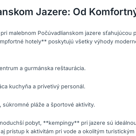
ianskom Jazere: Od Komfortn
u pri malebnom Počúvadlianskom jazere sťahujúcou 
pfortné hotely** poskytujú všetky výhody moderné
centrum a gurmánska reštaurácia.
a kuchyňa a prívetivý personál.
súkromné pláže a športové aktivity.
jednoduchší pobyt, **kempingy** pri jazere sú ideál
j prístup k aktivitám pri vode a okolitým turistickým