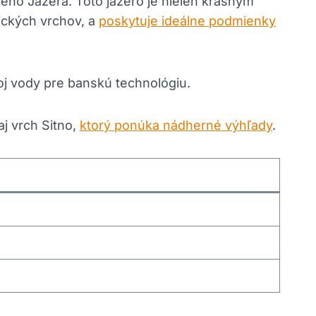
eho Jazera. Toto jazero je nielen krásnym
ických vrchov, a
poskytuje ideálne podmienky
oj vody pre banskú technológiu.
aj vrch Sitno,
ktorý ponúka nádherné výhľady
.