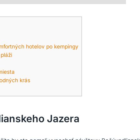
mfortných hotelov po kempingy
pláži
 miesta
rodných krás
lianskeho Jazera