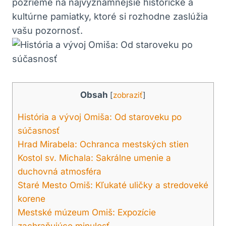
pozrieme na najvýznamnejšie historické a
kultúrne pamiatky, ktoré si rozhodne zaslúžia
vašu pozornosť.
Obsah
[
zobraziť
]
História a vývoj Omiša: Od staroveku po
súčasnosť
Hrad Mirabela: Ochranca mestských stien
Kostol sv. Michala: Sakrálne umenie a
duchovná atmosféra
Staré Mesto Omiš: Kľukaté uličky a stredoveké
korene
Mestské múzeum Omiš: Expozície
zachraňujúce minulosť