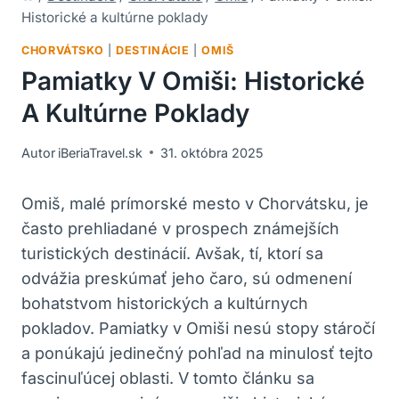
Historické a kultúrne poklady
CHORVÁTSKO
|
DESTINÁCIE
|
OMIŠ
Pamiatky V Omiši: Historické
A Kultúrne Poklady
Autor
iBeriaTravel.sk
31. októbra 2025
Omiš, malé prímorské mesto v Chorvátsku, je
často prehliadané v prospech známejších
turistických destinácií. Avšak, tí, ktorí sa
odvážia preskúmať jeho čaro, sú odmenení
bohatstvom historických a kultúrnych
pokladov. Pamiatky v Omiši nesú stopy stáročí
a ponúkajú jedinečný pohľad na minulosť tejto
fascinuľúcej oblasti. V tomto článku sa