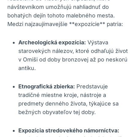
návštevníkom umožňujú nahliadnuť do
bohatých dejín tohoto malebného mesta.
Medzi najzaujímavejšie **expozície** patria:
Archeologická expozícia:
Výstava
starovekých nálezov, ktoré odhaľujú život
v Omiši od doby bronzovej až po neskorú
antiku.
Etnografická zbierka:
Predstavuje
tradičné miestne kroje, nástroje a
predmety denného života, týkajúce sa
bežných obyvateľov tej doby.
Expozícia stredovekého námorníctva: