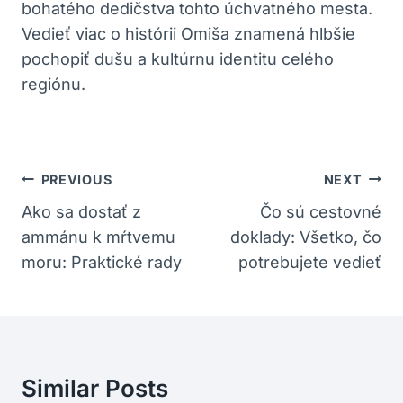
bohatého dedičstva tohto úchvatného mesta.
Vedieť viac o histórii Omiša znamená hlbšie
pochopiť dušu a kultúrnu identitu celého
regiónu.
Navigácia
PREVIOUS
NEXT
V
Ako sa dostať z
Čo sú cestovné
ammánu k mŕtvemu
doklady: Všetko, čo
Článku
moru: Praktické rady
potrebujete vedieť
Similar Posts