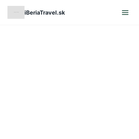
Skip
iBeriaTravel.sk
to
content