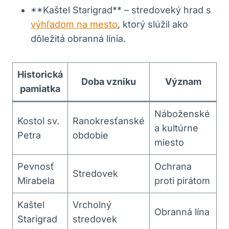
**Kaštel Starigrad** – stredoveký hrad s
výhľadom na mesto
, ktorý slúžil ako
dôležitá obranná línia.
Historická
Doba vzniku
Význam
pamiatka
Náboženské
Kostol sv.
Ranokresťanské
a kultúrne
Petra
obdobie
miesto
Pevnosť
Ochrana
Stredovek
Mirabela
proti pirátom
Kaštel
Vrcholný
Obranná lína
Starigrad
stredovek