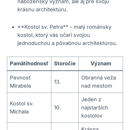
náboženský význam, ale aj pre svoju
krásnu architektúru.
**Kostol sv. Petra** – malý románsky
kostol, ktorý vás očarí svojou
jednoduchou a pôvabnou architektúrou.
Pamätihodnosť
Storočie
Význam
Pevnosť
Obranná veža
13.
Mirabela
nad mestom
Jeden z
Kostol sv.
10.
najstarších
Michala
kostolov
Krásna