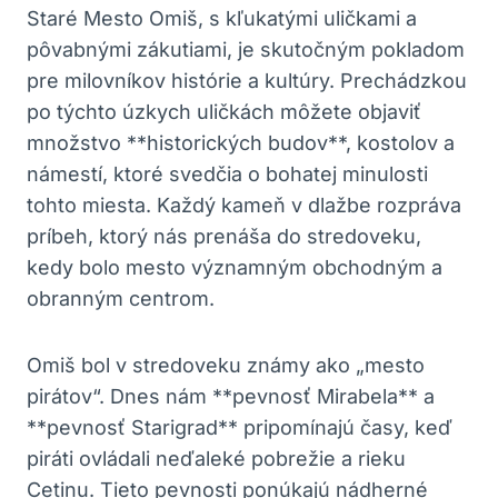
Staré Mesto Omiš, s kľukatými uličkami a
pôvabnými zákutiami, je skutočným pokladom
pre milovníkov histórie a kultúry. Prechádzkou
po týchto úzkych uličkách môžete objaviť
množstvo **historických budov**, kostolov a
námestí, ktoré svedčia o bohatej minulosti
tohto miesta. Každý kameň v dlažbe rozpráva
príbeh, ktorý nás prenáša do stredoveku,
kedy bolo mesto významným obchodným a
obranným centrom.
Omiš bol v stredoveku známy ako „mesto
pirátov“. Dnes nám **pevnosť Mirabela** a
**pevnosť Starigrad** pripomínajú časy, keď
piráti ovládali neďaleké pobrežie a rieku
Cetinu. Tieto pevnosti ponúkajú nádherné