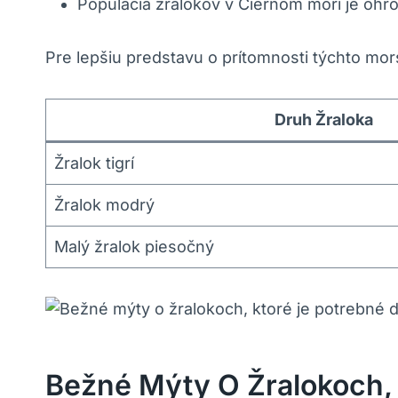
Populácia žralokov v Čiernom mori je ohr
Pre lepšiu predstavu o prítomnosti týchto mo
Druh Žraloka
Žralok tigrí
Žralok modrý
Malý žralok piesočný
Bežné Mýty O Žralokoch,