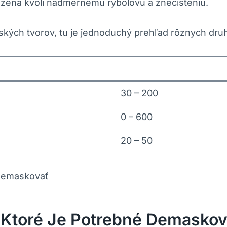
ozená kvôli nadmernému rybolovu a znečisteniu.
rských tvorov, tu je jednoduchý prehľad rôznych dru
30 – 200
0 – 600
20 – 50
 Ktoré Je Potrebné Demaskov