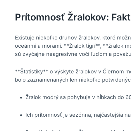
Prítomnosť Žralokov: Fakt
Existuje niekoľko druhov žralokov, ktoré možn
oceánmi a morami. **Žralok tigrí**, **žralok m
sú zvyčajne neagresívne voči ľuďom a považ
**Štatistiky** o výskyte žralokov v Čiernom m
bolo zaznamenaných len niekoľko potvrdených
Žralok modrý sa pohybuje v hĺbkach do 6
Ich prítomnosť je sezónna, najčastejšia na j