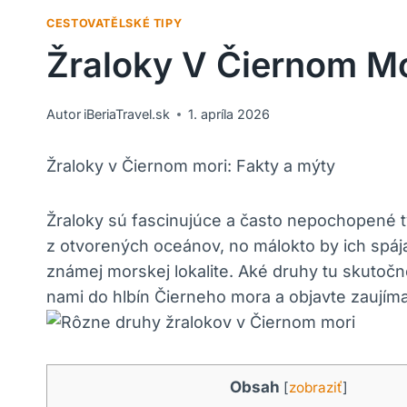
CESTOVATĚLSKÉ TIPY
Žraloky V Čiernom Mo
Autor
iBeriaTravel.sk
1. apríla 2026
Žraloky v Čiernom mori: Fakty a mýty
Žraloky sú fascinujúce a často nepochopené tv
z otvorených oceánov, no málokto by ich spáj
známej morskej lokalite. Aké druhy tu skutoč
nami do hlbín Čierneho mora a objavte zaujíma
Obsah
[
zobraziť
]