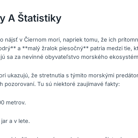
y A Štatistiky
o nájsť v Čiernom mori, napriek tomu, že ich príto
odrý** a **malý žralok piesočný** patria medzi tie, 
ujú sa za nevinné obyvateľstvo morského ekosystém
ori ukazujú, že stretnutia s týmito morskými predát
 pozorovaní. Tu sú niektoré zaujímavé fakty:
00 metrov.
ar a v lete.