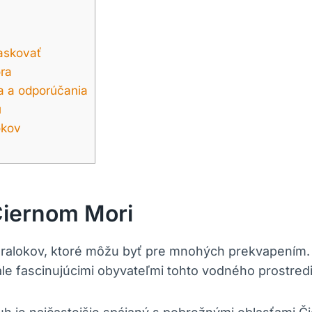
askovať
ra
a a odporúčania
u
okov
Čiernom Mori
lokov, ktoré môžu byť pre mnohých prekvapením. Hoc
le fascinujúcimi obyvateľmi tohto vodného prostredi