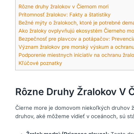
Rôzne druhy žralokov v Čiernom mori
Prítomnosť žralokov: Fakty a štatistiky
Bežné mýty o žralokoch, ktoré je potrebné dem
Ako žraloky ovplyvňujú ekosystém Čierneho mo
Bezpečnosť pre plavcov a potápačov: Prevenci
Význam žralokov pre morský výskum a ochran
Podporenie miestnych iniciatív na ochranu žral
Kľúčové poznatky
Rôzne Druhy Žralokov V 
Čierne more je domovom niekoľkých druhov žra
druhov, aké môžeme vidieť v oceánoch, sú stá