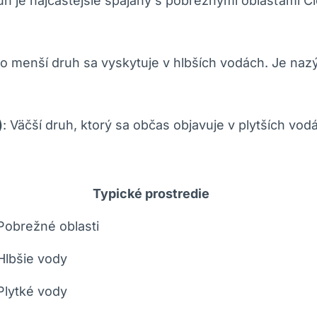
uh je najčastejšie spájaný s pobrežnými oblasťami Č
to menší druh sa vyskytuje v hlbších vodách. Je nazýv
)
: Väčší druh, ktorý sa občas objavuje v plytších vod
Typické prostredie
Pobrežné oblasti
Hlbšie vody
Plytké vody