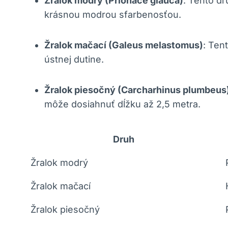
Žralok modrý (Prionace glauca)
: Tento dr
krásnou modrou sfarbenosťou.
Žralok mačací (Galeus melastomus)
: Ten
ústnej dutine.
Žralok piesočný (Carcharhinus plumbeus
môže dosiahnuť dĺžku až 2,5 metra.
Druh
Žralok modrý
Žralok mačací
Žralok piesočný