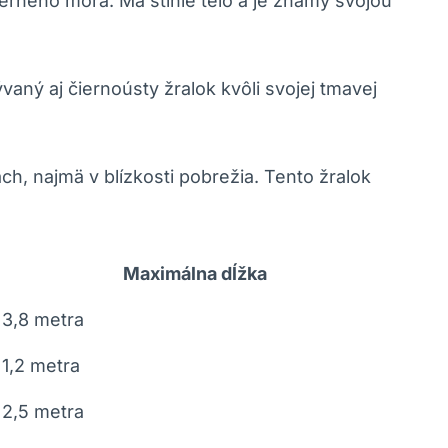
ierneho mora. Má štíhle telo a je známy svojou
aný aj čiernoústy žralok kvôli svojej tmavej
ách, najmä v blízkosti pobrežia. Tento žralok
Maximálna dĺžka
3,8 metra
1,2 metra
2,5 metra