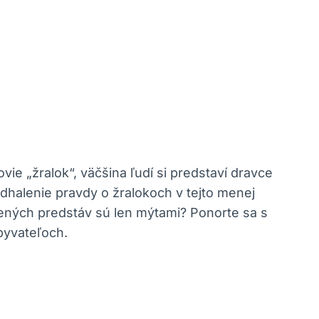
ie „žralok“, väčšina ľudí si predstaví dravce
dhalenie pravdy o žralokoch v tejto menej
rených predstáv sú len mýtami? Ponorte sa s
byvateľoch.