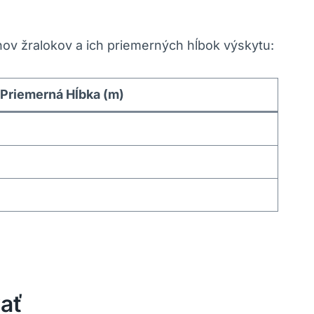
hov žralokov a ich priemerných hĺbok výskytu:
Priemerná Hĺbka (m)
ať