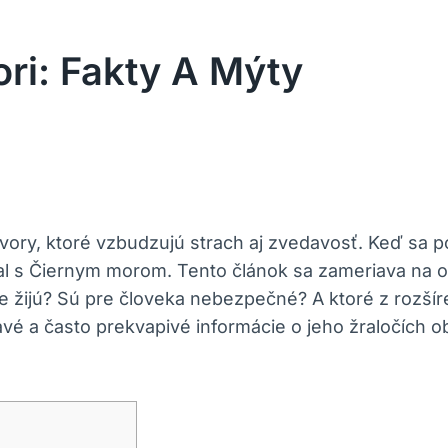
ri: Fakty A Mýty
ory, ktoré vzbudzujú strach aj zvedavosť. Keď sa pov
al s Čiernym morom. Tento článok sa zameriava na o
ne žijú? Sú pre človeka nebezpečné? A ktoré z rozší
vé a často prekvapivé informácie o jeho žraločích o