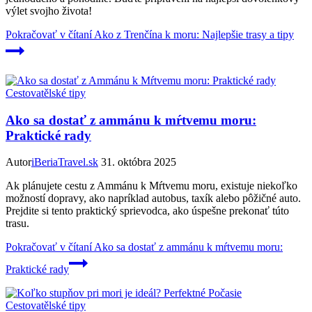
výlet svojho života!
Pokračovať v čítaní
Ako z Trenčína k moru: Najlepšie trasy a tipy
Cestovatělské tipy
Ako sa dostať z ammánu k mŕtvemu moru:
Praktické rady
Autor
iBeriaTravel.sk
31. októbra 2025
Ak plánujete cestu z Ammánu k Mŕtvemu moru, existuje niekoľko
možností dopravy, ako napríklad autobus, taxík alebo pôžičné auto.
Prejdite si tento praktický sprievodca, ako úspešne prekonať túto
trasu.
Pokračovať v čítaní
Ako sa dostať z ammánu k mŕtvemu moru:
Praktické rady
Cestovatělské tipy