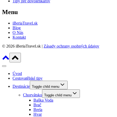
Tipy pre dovolenkárov
Menu
iBeriaTravel.sk
Blog
O Nás
Kontakt
© 2026 iBeriaTravel.sk |
Zásady ochrany osobných údajov
Úvod
Cestovatělské tipy
Destinácie
Toggle child menu
Chorvátsko
Toggle child menu
Baška Voda
Brač
Brela
Hvar