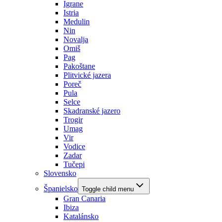
Igrane
Istria
Medulin
Nin
Novalja
Omiš
Pag
Pakoštane
Plitvické jazera
Poreč
Pula
Selce
Skadranské jazero
Trogir
Umag
Vir
Vodice
Zadar
Tučepi
Slovensko
Španielsko
Toggle child menu
Gran Canaria
Ibiza
Katalánsko