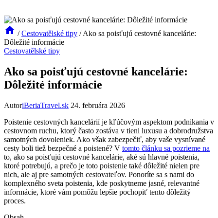
/
Cestovatělské tipy
/
Ako sa poisťujú cestovné kancelárie:
Dôležité informácie
Cestovatělské tipy
Ako sa poisťujú cestovné kancelárie:
Dôležité informácie
Autor
iBeriaTravel.sk
24. februára 2026
Poistenie cestovných kancelárií je kľúčovým aspektom podnikania v
cestovnom ruchu, ktorý často zostáva v tieni luxusu a dobrodružstva
samotných dovoleniek. Ako však zabezpečiť, aby vaše vysnívané
cesty boli tiež bezpečné a poistené? V
tomto článku sa pozrieme na
to, ako sa poisťujú cestovné kancelárie, aké sú hlavné poistenia,
ktoré potrebujú, a prečo je toto poistenie také dôležité nielen pre
nich, ale aj pre samotných cestovateľov. Ponoríte sa s nami do
komplexného sveta poistenia, kde poskytneme jasné, relevantné
informácie, ktoré vám pomôžu lepšie pochopiť tento dôležitý
proces.
Obsah