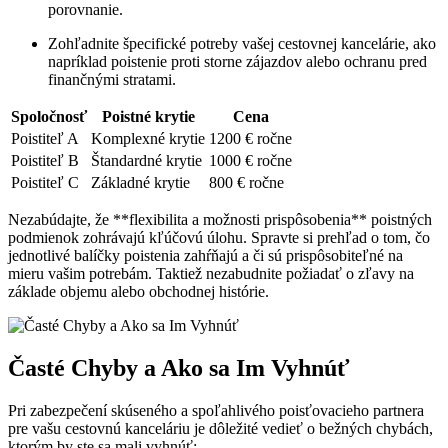
porovnanie.
Zohľadnite špecifické potreby vašej cestovnej kancelárie, ako
napríklad poistenie proti storne zájazdov alebo ochranu pred
finančnými stratami.
Spoločnosť
Poistné krytie
Cena
Poistiteľ A
Komplexné krytie
1200 € ročne
Poistiteľ B
Štandardné krytie
1000 € ročne
Poistiteľ C
Základné krytie
800 € ročne
Nezabúdajte, že **flexibilita a možnosti prispôsobenia** poistných
podmienok zohrávajú kľúčovú úlohu. Spravte si prehľad o tom, čo
jednotlivé balíčky poistenia zahŕňajú a či sú prispôsobiteľné na
mieru vašim potrebám. Taktiež nezabudnite požiadať o zľavy na
základe objemu alebo obchodnej histórie.
Časté Chyby a Ako sa Im Vyhnúť
Pri zabezpečení skúseného a spoľahlivého poisťovacieho partnera
pre vašu cestovnú kanceláriu je dôležité vedieť o bežných chybách,
ktorým by ste sa mali vyhnúť: