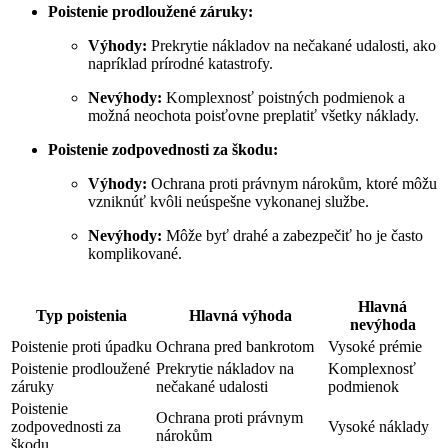
Poistenie prodloužené záruky:
Výhody:
Prekrytie nákladov na nečakané udalosti, ako
napríklad prírodné katastrofy.
Nevýhody:
Komplexnosť poistných podmienok a
možná neochota poisťovne preplatiť všetky náklady.
Poistenie zodpovednosti za škodu:
Výhody:
Ochrana proti právnym nárokům, ktoré môžu
vzniknúť kvôli neúspešne vykonanej službe.
Nevýhody:
Môže byť drahé a zabezpečiť ho je často
komplikované.
Hlavná
Typ poistenia
Hlavná výhoda
nevýhoda
Poistenie proti úpadku
Ochrana pred bankrotom
Vysoké prémie
Poistenie prodloužené
Prekrytie nákladov na
Komplexnosť
záruky
nečakané udalosti
podmienok
Poistenie
Ochrana proti právnym
zodpovednosti za
Vysoké náklady
nárokům
škodu