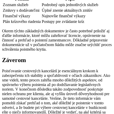
Zoznam služieb
Podrobný opis jednotlivých služieb
Zmluvy s dodávateľmi
Úplné znenie aktuálnych zmlúv
Finančné výkazy
Najnovšie finančné výkazy
Plán krízového riadenia
Postupy pre zvládanie kríz
Okrem týchto základných dokumentov je často potrebné priložiť aj
ďalšie informácie, ktoré môžu zahrňovať licencie, oprávnenie na
činnosť a prehľad o poistení zamestnancov. Dôkladné pripravenie
dokumentácie už v počiatočnom štádiu môže značne urýchliť proces
schválenia poistného krytia.
Záverom
Poisťovanie cestovných kancelárií je esenciálnym krokom k
zabezpečeniu ich stability a spoľahlivosti v očiach zákazníkov. Ako
sme videli, tento proces zahŕňa mnoho dôležitých aspektov, od
správneho výberu poistenia až po dodržiavanie legislatívnych
noriem. V konečnom dôsledku takáto zodpovednosť poskytuje
nielen ochranu pre klienta, ale aj vyššiu úroveň dôveryhodnosti pre
samotné cestovné kancelárie. Veríme, že tieto informácie vám
pomohli získať prehľad o tom, aké dôležité je poistenie v tomto
odvetví, a že budete pri výbere cestovnej kancelárie v budúcnosti
ešte o niečo informovanejší. Dôležité je vedieť, na aké kritériá sa