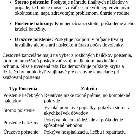
Storno poistenie:
Poskytuje náhradu finálnych nákladov v
prípade, že budete musieť zrušiť cestu kvôli nepredvídaným
okolnostiam, napr. zdravotným problémom, úmrtie v rodine.
Poistenie batožiny:
Kompenzácia za stratu, poškodenie alebo
krádež batožiny.
Úrazové poistenie:
Poskytuje podporu v prípade trvalej
invalidity alebo smrti následkom úrazu počas dovolenky.
Cestovné kancelárie majú na výber z rozličných balíčkov poistenia,
ktoré im umožňujú poskytovať svojim klientom maximálnu
ochranu. Nižšie uvedená tabuľka demonštruje príklady krytia a
rizík, čo by mohlo byť zaujímavé pre cestovné kancelárie pri
zvažovaní poistenia:
Typ Poistenia
Zahŕňa
Poistenie liečebných
Relatívne nízke ročné prémie, no komplexné
nákladov
pokrytie
Vysoké premiové poplatky, pokrýva storna z
Storno poistenie
akýchkoľvek dôvodov
Pokrýva nielen krádež, ale aj poškodenie
Poistenie batožiny
spôsobené nehodou
Úrazové poistenie
Pokrýva hospitalizáciu, liečbu i repatriáciu