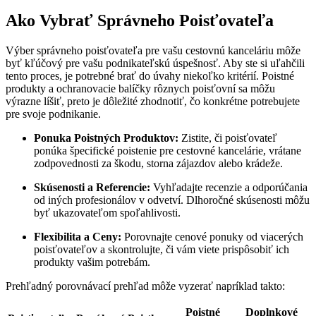
Ako Vybrať Správneho Poisťovateľa
Výber správneho poisťovateľa pre vašu cestovnú kanceláriu môže
byť kľúčový pre vašu podnikateľskú úspešnosť. Aby ste si uľahčili
tento proces, je potrebné brať do úvahy niekoľko kritérií. Poistné
produkty a ochranovacie balíčky rôznych poisťovní sa môžu
výrazne líšiť, preto je dôležité zhodnotiť, čo konkrétne potrebujete
pre svoje podnikanie.
Ponuka Poistných Produktov:
Zistite, či poisťovateľ
ponúka špecifické poistenie pre cestovné kancelárie, vrátane
zodpovednosti za škodu, storna zájazdov alebo krádeže.
Skúsenosti a Referencie:
Vyhľadajte recenzie a odporúčania
od iných profesionálov v odvetví. Dlhoročné skúsenosti môžu
byť ukazovateľom spoľahlivosti.
Flexibilita a Ceny:
Porovnajte cenové ponuky od viacerých
poisťovateľov a skontrolujte, či vám viete prispôsobiť ich
produkty vašim potrebám.
Prehľadný porovnávací prehľad môže vyzerať napríklad takto:
Poistné
Doplnkové