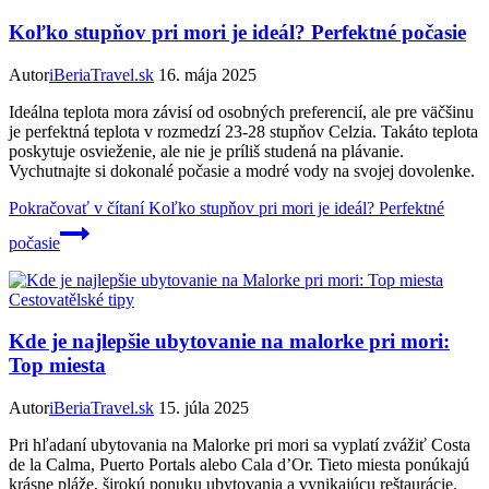
Koľko stupňov pri mori je ideál? Perfektné počasie
Autor
iBeriaTravel.sk
16. mája 2025
Ideálna teplota mora závisí od osobných preferencií, ale pre väčšinu
je perfektná teplota v rozmedzí 23-28 stupňov Celzia. Takáto teplota
poskytuje osvieženie, ale nie je príliš studená na plávanie.
Vychutnajte si dokonalé počasie a modré vody na svojej dovolenke.
Pokračovať v čítaní
Koľko stupňov pri mori je ideál? Perfektné
počasie
Cestovatělské tipy
Kde je najlepšie ubytovanie na malorke pri mori:
Top miesta
Autor
iBeriaTravel.sk
15. júla 2025
Pri hľadaní ubytovania na Malorke pri mori sa vyplatí zvážiť Costa
de la Calma, Puerto Portals alebo Cala d’Or. Tieto miesta ponúkajú
krásne pláže, širokú ponuku ubytovania a vynikajúcu reštaurácie.