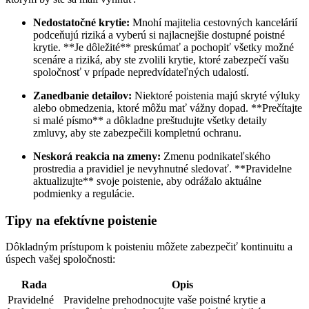
Nedostatočné krytie:
Mnohí majitelia cestovných kancelárií
podceňujú riziká a vyberú si najlacnejšie dostupné poistné
krytie. **Je dôležité** preskúmať a pochopiť všetky možné
scenáre a riziká, aby ste zvolili krytie, ktoré zabezpečí vašu
spoločnosť v prípade nepredvídateľných udalostí.
Zanedbanie detailov:
Niektoré poistenia majú skryté výluky
alebo obmedzenia, ktoré môžu mať vážny dopad. **Prečítajte
si malé písmo** a dôkladne preštudujte všetky detaily
zmluvy, aby ste zabezpečili kompletnú ochranu.
Neskorá reakcia na zmeny:
Zmenu podnikateľského
prostredia a pravidiel je nevyhnutné sledovať. **Pravidelne
aktualizujte** svoje poistenie, aby odrážalo aktuálne
podmienky a regulácie.
Tipy na efektívne poistenie
Dôkladným prístupom k poisteniu môžete zabezpečiť kontinuitu a
úspech vašej spoločnosti:
Rada
Opis
Pravidelné
Pravidelne prehodnocujte vaše poistné krytie a