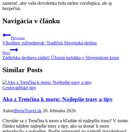
zamerať, aby vaša dovolenka bola nielen vzrušujúca, ale aj
bezpečná.
Navigácia v článku
Previous
Vlkolínec ružomberok: Tradičná Slovenská dedina
Next
Zádielska tiesňava zádiel: Úžasná turistika v Slovenskom krase
Similar Posts
Cestovatělské tipy
Ako z Trenčína k moru: Najlepšie trasy a tipy
Autor
iBeriaTravel.sk
20. februára 2026
Chystáte sa z Trenčína k moru a hľadáte tú najlepšiu trasu? V tomto
článku nájdete najlepšie trasy a tipy, ako sa dostať k moru
jednoducho a pohodlne. Buďte pripravení na najlepší dovolenkový