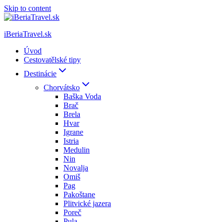
Skip to content
iBeriaTravel.sk
Úvod
Cestovatělské tipy
Destinácie
Chorvátsko
Baška Voda
Brač
Brela
Hvar
Igrane
Istria
Medulin
Nin
Novalja
Omiš
Pag
Pakoštane
Plitvické jazera
Poreč
Pula