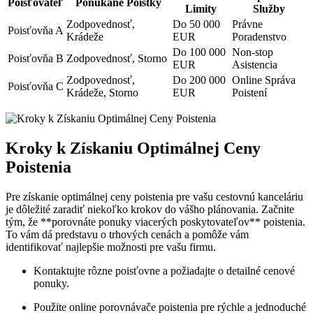
Poisťovateľ
Ponúkané Poistky
Limity
Služby
Zodpovednosť,
Do 50 000
Právne
Poisťovňa A
Krádeže
EUR
Poradenstvo
Do 100 000
Non-stop
Poisťovňa B
Zodpovednosť, Storno
EUR
Asistencia
Zodpovednosť,
Do 200 000
Online Správa
Poisťovňa C
Krádeže, Storno
EUR
Poistení
Kroky k Získaniu Optimálnej Ceny
Poistenia
Pre získanie optimálnej ceny poistenia pre vašu cestovnú kanceláriu
je dôležité zaradiť niekoľko krokov do vášho plánovania. Začnite
tým, že **porovnáte ponuky viacerých poskytovateľov** poistenia.
To vám dá predstavu o trhových cenách a pomôže vám
identifikovať najlepšie možnosti pre vašu firmu.
Kontaktujte rôzne poisťovne a požiadajte o detailné cenové
ponuky.
Použite online porovnávače poistenia pre rýchle a jednoduché