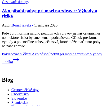
Cestovatělské tipy
Ako pôsobí pobyt pri mori na zdravie: Výhody a
riziká
Autor
iBeriaTravel.sk
5. januára 2026
Pobyt pri mori má mnoho pozitívnych vplyvov na náš organizmus,
no niektoré riziká by sme nemali podceňovať. Článok preskúma
výhody a potenciálne nebezpečenstvá, ktoré môže mať tento pobyt
na naše zdravie.
Pokračovať v čítaní
Ako pôsobí pobyt pri mori na zdravie: Výhody
a riziká
Blog
Cestovatělské tipy
Chorvátsko
Slovensko
Španielsko