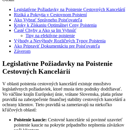
Legislatívne Požiadavky na Poistenie Cestovných Kancelárií
Riziká a Pokrytia v Cestovnom Poistení
Ako Vybrať Správneho Poisťovateľa
Kroky k Získaniu Optimálnej Ceny Poistenia
Časté Chyby a Ako sa Im Vyhnúť
Tipy na efektívne poistenie
Výhody a Nevýhody Rozličných Typov Poistenia
Ako Pripraviť Dokumentáciu pre Poisťovateľa
Záverom
Legislatívne Požiadavky na Poistenie
Cestovných Kancelárií
V oblasti poistenia cestovných kancelárií existuje množstvo
legislatívnych požiadaviek, ktoré musia tieto podniky dodržiavať.
Vo väčšine krajín Európskej únie, vrátane Slovenska, platia prísne
pravidlá na zabezpečenie finančnej stability cestovných kancelárií a
ochrany klientov. Tieto pravidlá sa zameriavajú na niekoľko
kľúčových oblastí:
Poistenie kaucie:
Cestovné kancelárie sú povinné uzavrieť
poistenie kaucie na pokrytie prípadného neplnenia záväzkov