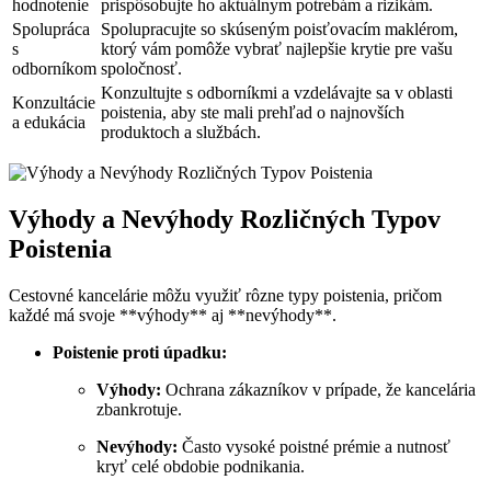
hodnotenie
prispôsobujte ho aktuálnym potrebám a rizikám.
Spolupráca
Spolupracujte so skúseným poisťovacím maklérom,
s
ktorý vám pomôže vybrať najlepšie krytie pre vašu
odborníkom
spoločnosť.
Konzultujte s odborníkmi a vzdelávajte sa v oblasti
Konzultácie
poistenia, aby ste mali prehľad o najnovších
a edukácia
produktoch a službách.
Výhody a Nevýhody Rozličných Typov
Poistenia
Cestovné kancelárie môžu využiť rôzne typy poistenia, pričom
každé má svoje **výhody** aj **nevýhody**.
Poistenie proti úpadku:
Výhody:
Ochrana zákazníkov v prípade, že kancelária
zbankrotuje.
Nevýhody:
Často vysoké poistné prémie a nutnosť
kryť celé obdobie podnikania.