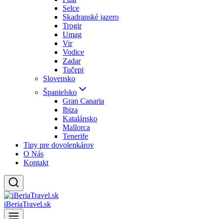
Selce
Skadranské jazero
Trogir
Umag
Vir
Vodice
Zadar
Tučepi
Slovensko
Španielsko
Gran Canaria
Ibiza
Katalánsko
Mallorca
Tenerife
Tipy pre dovolenkárov
O Nás
Kontakt
iBeriaTravel.sk