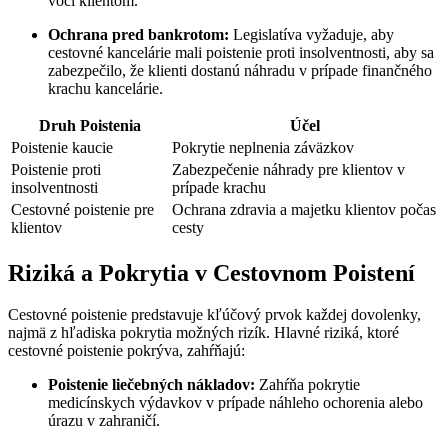
voči klientom.
Ochrana pred bankrotom:
Legislatíva vyžaduje, aby
cestovné kancelárie mali poistenie proti insolventnosti, aby sa
zabezpečilo, že klienti dostanú náhradu v prípade finančného
krachu kancelárie.
Druh Poistenia
Účel
Poistenie kaucie
Pokrytie neplnenia záväzkov
Poistenie proti
Zabezpečenie náhrady pre klientov v
insolventnosti
prípade krachu
Cestovné poistenie pre
Ochrana zdravia a majetku klientov počas
klientov
cesty
Riziká a Pokrytia v Cestovnom Poistení
Cestovné poistenie predstavuje kľúčový prvok každej dovolenky,
najmä z hľadiska pokrytia možných rizík. Hlavné riziká, ktoré
cestovné poistenie pokrýva, zahŕňajú:
Poistenie liečebných nákladov:
Zahŕňa pokrytie
medicínskych výdavkov v prípade náhleho ochorenia alebo
úrazu v zahraničí.