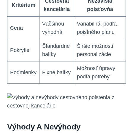
Cestovná
Nezávislá
Kritérium
kancelária
poisťovňa
Väčšinou
Variabilná, podľa
Cena
výhodná
poistného plánu
Štandardné
Širšie možnosti
Pokrytie
balíky
personalizácie
Možnosť úpravy
Podmienky
Fixné balíky
podľa potreby
Výhody A Nevýhody