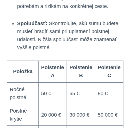
potrebám a rizikám na konkrétnej ceste.
Spoluúčasť:
Skontrolujte, akú sumu budete
musieť hradíť sami pri uplatnení poistnej
udalosti. Nižšia spoluúčasť môže znamenať
vyššie poistné.
Poistenie
Poistenie
Poistenie
Položka
A
B
C
Ročné
50 €
65 €
80 €
poistné
Poistné
20 000 €
30 000 €
50 000 €
krytie