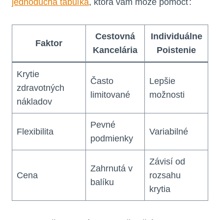
jednoduchá tabuľka
, ktorá vám môže pomôcť:
Cestovná
Individuálne
Faktor
Kancelária
Poistenie
Krytie
Často
Lepšie
zdravotných
limitované
možnosti
nákladov
Pevné
Flexibilita
Variabilné
podmienky
Závisí od
Zahrnutá v
Cena
rozsahu
balíku
krytia