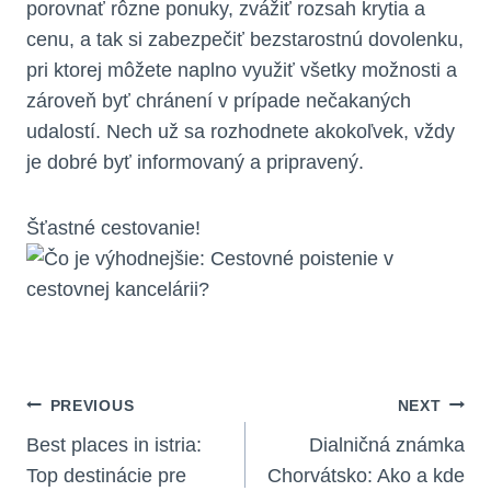
porovnať rôzne ponuky, zvážiť rozsah krytia a
cenu, a tak si zabezpečiť bezstarostnú dovolenku,
pri ktorej môžete naplno využiť všetky možnosti a
zároveň byť chránení v prípade nečakaných
udalostí. Nech už sa rozhodnete akokoľvek, vždy
je dobré byť informovaný a pripravený.
Šťastné cestovanie!
Navigácia
PREVIOUS
NEXT
V
Best places in istria:
Dialničná známka
Top destinácie pre
Chorvátsko: Ako a kde
Článku