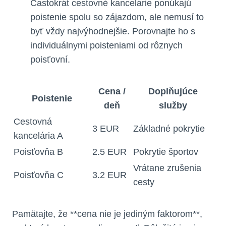
Častokrát cestovné kancelárie ponúkajú
poistenie spolu so zájazdom, ale nemusí to
byť vždy najvýhodnejšie. Porovnajte ho s
individuálnymi poisteniami od rôznych
poisťovní.
Cena /
Doplňujúce
Poistenie
deň
služby
Cestovná
3 EUR
Základné pokrytie
kancelária A
Poisťovňa B
2.5 EUR
Pokrytie športov
Vrátane zrušenia
Poisťovňa C
3.2 EUR
cesty
Pamätajte, že **cena nie je jediným faktorom**,