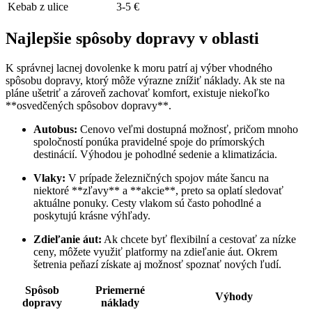
Kebab z‍ ulice
3-5 €
Najlepšie spôsoby dopravy v oblasti
K správnej lacnej dovolenke k moru patrí aj výber vhodného
spôsobu dopravy, ktorý môže výrazne znížiť náklady. Ak ste na
pláne ušetriť a zároveň zachovať komfort, existuje niekoľko
**osvedčených spôsobov dopravy**.
Autobus:
Cenovo⁢ veľmi dostupná možnosť, pričom mnoho
spoločností ponúka pravidelné spoje do prímorských
destinácií. Výhodou je pohodlné sedenie a ​klimatizácia.
Vlaky:
V prípade železničných spojov máte šancu‌ na
niektoré ‍**zľavy** a **akcie**,⁢ preto sa oplatí sledovať
aktuálne ponuky. Cesty vlakom sú často pohodlné a
poskytujú krásne výhľady.
Zdieľanie ⁤áut:
Ak chcete byť flexibilní a cestovať ‍za ‌nízke
ceny, môžete využiť platformy na zdieľanie áut. Okrem
šetrenia peňazí získate aj možnosť spoznať ⁤nových ľudí.
Spôsob
Priemerné
Výhody
dopravy
náklady