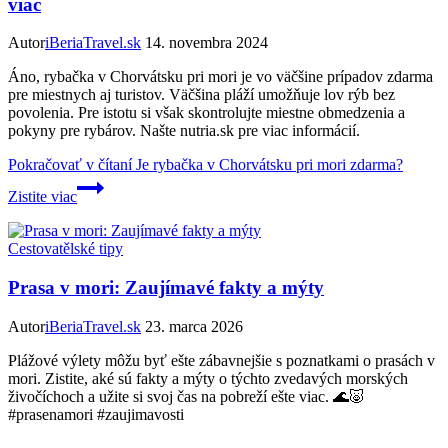
viac
Autor
iBeriaTravel.sk
14. novembra 2024
Áno, rybačka v Chorvátsku pri mori je vo väčšine prípadov zdarma
pre miestnych aj turistov. Väčšina pláží umožňuje lov rýb bez
povolenia. Pre istotu si však skontrolujte miestne obmedzenia a
pokyny pre rybárov. Našte nutria.sk pre viac informácií.
Pokračovať v čítaní
Je rybačka v Chorvátsku pri mori zdarma?
Zistite viac
Cestovatělské tipy
Prasa v mori: Zaujímavé fakty a mýty
Autor
iBeriaTravel.sk
23. marca 2026
Plážové výlety môžu byť ešte zábavnejšie s poznatkami o prasách v
mori. Zistite, aké sú fakty a mýty o týchto zvedavých morských
živočíchoch a užite si svoj čas na pobreží ešte viac. 🌊🐷
#prasenamori #zaujimavosti