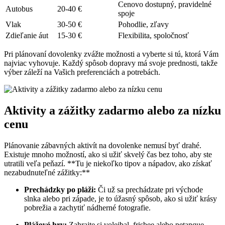
Cenovo dostupný, pravidelné
Autobus
20-40 €
spoje
Vlak
30-50 €
Pohodlie, zľavy
Zdieľanie áut
15-30​ €
Flexibilita, spoločnosť
Pri plánovaní dovolenky zvážte možnosti a vyberte si tú, ktorá Vám
najviac vyhovuje. Každý spôsob dopravy má svoje prednosti, takže
výber záleží na Vašich preferenciách a potrebách.
Aktivity a zážitky zadarmo ‍alebo za nízku
cenu
Plánovanie zábavných aktivít na dovolenke nemusí byť drahé.
Existuje mnoho možností, ako si užiť skvelý čas bez toho, aby ste
utratili veľa peňazí. **Tu je niekoľko tipov a nápadov, ako získať
nezabudnuteľné zážitky:**
Prechádzky po pláži:
Či už sa prechádzate pri východe
slnka alebo pri‍ západe, je to úžasný spôsob,⁢ ako si užiť krásy
pobrežia a zachytiť nádherné fotografie.
Plážové hry:
Zahrajte si volejbal, frisbee alebo petanque.