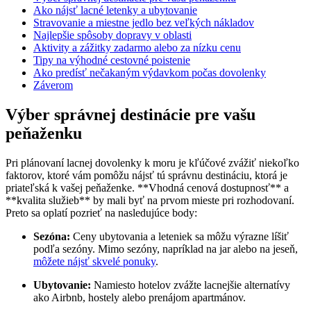
Ako nájsť lacné letenky a ubytovanie
Stravovanie a miestne jedlo‍ bez ⁢veľkých nákladov
Najlepšie spôsoby dopravy v oblasti
Aktivity a zážitky zadarmo ‍alebo za nízku cenu
Tipy na výhodné cestovné poistenie
Ako ⁢predísť nečakaným výdavkom počas dovolenky
Záverom
Výber správnej destinácie pre ⁤vašu
peňaženku
Pri plánovaní lacnej dovolenky k moru je kľúčové zvážiť niekoľko
faktorov,⁣ ktoré vám pomôžu nájsť tú správnu destináciu, ktorá je
priateľská k vašej ​peňaženke. **Vhodná cenová dostupnosť** a
**kvalita služieb** by mali ⁢byť na prvom mieste pri rozhodovaní.
Preto sa oplatí pozrieť na nasledujúce body:
Sezóna:
Ceny ubytovania a leteniek sa môžu výrazne líšiť
podľa sezóny. Mimo sezóny, napríklad na jar alebo na jeseň,
môžete nájsť skvelé ponuky
.
Ubytovanie:
Namiesto hotelov zvážte lacnejšie alternatívy
ako Airbnb, hostely alebo prenájom apartmánov.