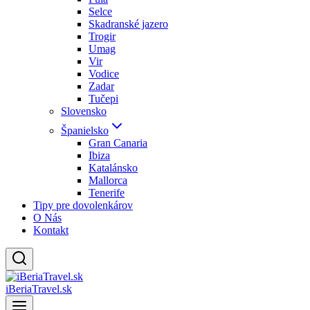
Selce
Skadranské jazero
Trogir
Umag
Vir
Vodice
Zadar
Tučepi
Slovensko
Španielsko
Gran Canaria
Ibiza
Katalánsko
Mallorca
Tenerife
Tipy pre dovolenkárov
O Nás
Kontakt
iBeriaTravel.sk