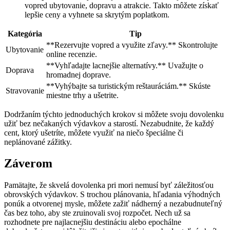
vopred ubytovanie, dopravu a atrakcie. Takto môžete‌ získať
lepšie ceny a vyhnete sa skrytým ‍poplatkom.
Kategória
Tip
**Rezervujte vopred​ a využite zľavy.**⁣ Skontrolujte
Ubytovanie
online recenzie.
**Vyhľadajte lacnejšie ​alternatívy.** Uvažujte o
Doprava
hromadnej doprave.
**Vyhýbajte sa ⁣turistickým ⁣reštauráciám.** Skúste
Stravovanie
miestne trhy a ušetrite.
Dodržaním týchto⁢ jednoduchých krokov si môžete svoju dovolenku
užiť bez nečakaných výdavkov a starostí. Nezabudnite, že každý
cent, ktorý ušetríte, môžete využiť‌ na niečo špeciálne či
neplánované ​zážitky.
Záverom
Pamätajte,⁢ že skvelá dovolenka pri mori ⁢nemusí byť záležitosťou
obrovských výdavkov. S trochou plánovania, hľadania výhodných
ponúk a otvorenej mysle, môžete ​zažiť nádherný a nezabudnuteľný
čas ⁢bez toho, aby ste zruinovali svoj ⁤rozpočet. Nech už sa
rozhodnete pre najlacnejšiu destináciu alebo ⁢epochálne