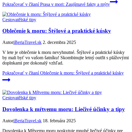
Pokračovať v čítaní
Prasa v mori: Zaujímavé fakty a mýty
Cestovatělské tipy
Oblečenie k moru: Štýlové a praktické kúsky
Autor
iBeriaTravel.sk
2. decembra 2025
V lete je oblečenie k moru nevyhnutné. Štýlové a praktické kúsky
by mali byť vo vašom šatníku! Skombinujte letný outfit s plážovými
doplnkami pre dokonalý vzhľad.
Pokračovať v čítaní
Oblečenie k moru: Štýlové a praktické kúsky
Cestovatělské tipy
Dovolenka k mŕtvemu moru: Liečivé účinky a tipy
Autor
iBeriaTravel.sk
18. februára 2025
Dovolenka k Mŕtvemu moru poskytuje mnohé liečivé účinky pre