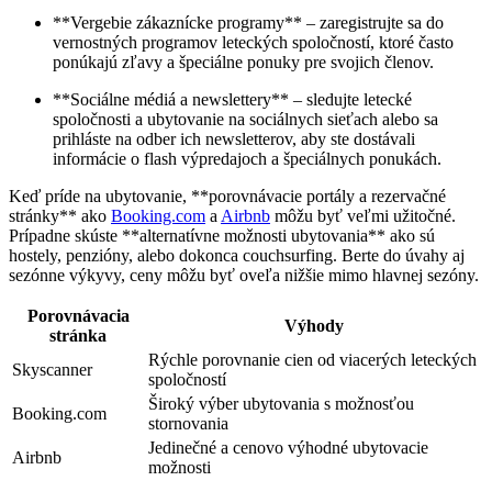
**Vergebie zákaznícke programy** – zaregistrujte sa do
vernostných programov leteckých⁤ spoločností, ktoré často
ponúkajú‍ zľavy a špeciálne ponuky pre svojich členov.
**Sociálne médiá a newslettery** ‍– sledujte letecké
spoločnosti a ubytovanie na sociálnych sieťach alebo sa
prihláste na‌ odber ⁢ich newsletterov, aby ste dostávali
informácie o flash výpredajoch a špeciálnych ponukách.
Keď príde na ubytovanie, **porovnávacie portály a rezervačné
stránky** ako
Booking.com
a
Airbnb
môžu byť veľmi užitočné.
Prípadne skúste **alternatívne možnosti ubytovania** ako sú
hostely, penzióny,​ alebo dokonca couchsurfing. Berte do úvahy aj
sezónne výkyvy, ceny môžu byť oveľa nižšie mimo hlavnej sezóny.
Porovnávacia
Výhody
stránka
Rýchle porovnanie cien od viacerých leteckých‌
Skyscanner
spoločností
Široký výber ubytovania s možnosťou​
Booking.com
stornovania
Jedinečné a cenovo výhodné ubytovacie
Airbnb
možnosti