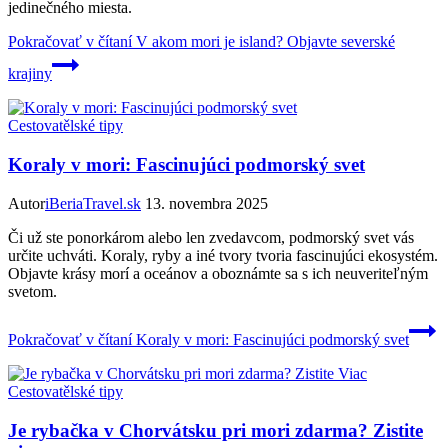
jedinečného miesta.
Pokračovať v čítaní
V akom mori je island? Objavte severské
krajiny
Cestovatělské tipy
Koraly v mori: Fascinujúci podmorský svet
Autor
iBeriaTravel.sk
13. novembra 2025
Či už ste ponorkárom alebo len zvedavcom, podmorský svet vás
určite uchváti. Koraly, ryby a iné tvory tvoria fascinujúci ekosystém.
Objavte krásy morí a oceánov a oboznámte sa s ich neuveriteľným
svetom.
Pokračovať v čítaní
Koraly v mori: Fascinujúci podmorský svet
Cestovatělské tipy
Je rybačka v Chorvátsku pri mori zdarma? Zistite