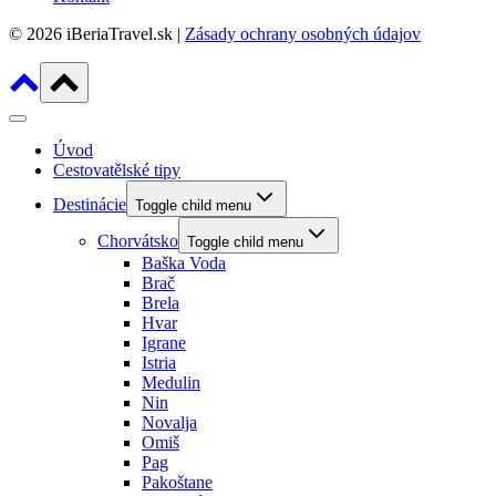
© 2026 iBeriaTravel.sk |
Zásady ochrany osobných údajov
Úvod
Cestovatělské tipy
Destinácie
Toggle child menu
Chorvátsko
Toggle child menu
Baška Voda
Brač
Brela
Hvar
Igrane
Istria
Medulin
Nin
Novalja
Omiš
Pag
Pakoštane