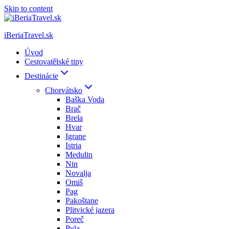
Skip to content
iBeriaTravel.sk
Úvod
Cestovatělské tipy
Destinácie
Chorvátsko
Baška Voda
Brač
Brela
Hvar
Igrane
Istria
Medulin
Nin
Novalja
Omiš
Pag
Pakoštane
Plitvické jazera
Poreč
Pula