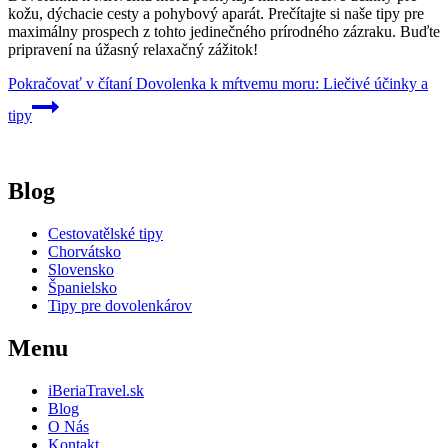
kožu, dýchacie cesty a pohybový aparát. Prečítajte si naše tipy pre
maximálny prospech z tohto jedinečného prírodného zázraku. Buďte
pripravení na úžasný relaxačný zážitok!
Pokračovať v čítaní
Dovolenka k mŕtvemu moru: Liečivé účinky a
tipy
Blog
Cestovatělské tipy
Chorvátsko
Slovensko
Španielsko
Tipy pre dovolenkárov
Menu
iBeriaTravel.sk
Blog
O Nás
Kontakt