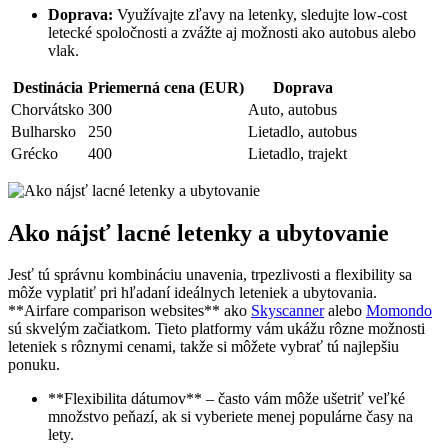
Doprava:
‌Využívajte zľavy na ⁤letenky, ⁤sledujte low-cost
letecké spoločnosti a zvážte aj možnosti ako autobus alebo
vlak.
Destinácia
Priemerná cena (EUR)
Doprava
Chorvátsko
300
Auto, autobus
Bulharsko
250
Lietadlo, autobus
Grécko
400
Lietadlo, trajekt
Ako nájsť lacné letenky a ubytovanie
Jesť tú správnu kombináciu unavenia, trpezlivosti a flexibility sa
môže vyplatiť pri hľadaní ideálnych leteniek a ‌ubytovania.
**Airfare comparison websites** ako
Skyscanner
⁤alebo
Momondo
sú ⁣skvelým začiatkom. Tieto platformy vám ukážu rôzne ‌možnosti
leteniek s rôznymi cenami, ‌takže si môžete vybrať tú najlepšiu
ponuku.
**Flexibilita⁤ dátumov** – často vám môže ušetriť veľké
množstvo ⁢peňazí, ak si vyberiete menej populárne časy na
lety.