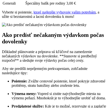
Generali
Špeciálny balík pre rodiny
3,00⁣ €
Vyberte si poistenie,
ktoré najlepšie vyhovuje vašim potrebám
, a
užite si bezstarostnú a lacnú dovolenku k moru!
Ako ⁢predísť nečakaným výdavkom počas
dovolenky
Dôkladné plánovanie‌ a príprava sú kľúčové na zamedzenie
nečakaných výdavkov⁢ na dovolenke. **Stanovte si predbežný
rozpočet** ‌a sledujte svoje výdavky počas celej cesty.
Aby ste predišli ⁣nepríjemným prekvapeniam, zohľadnite
nasledujúce tipy:
Poistenie:
Zvážte cestovné poistenie, ktoré pokryje zdravotné
problémy, stratu batožiny alebo zrušenie letu.
Výmena meny:
Vopred si zistite najvýhodnejšie miesta na
výmenu peňazí. Mnohokrát je to výhodnejšie ⁣urobiť už doma.
Predplatené služby:
⁤Kde je to možné,⁣ rezervujte si ‌a zaplaťte