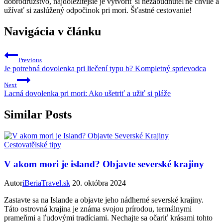
dobrodružstvo, najdôležitejšie je⁢ vytvoriť si nezabudnuteľné chvíle a
užívať si zaslúžený odpočinok pri​ mori. Šťastné cestovanie!
Navigácia v článku
Previous
Je potrebná dovolenka pri liečení typu b? Kompletný sprievodca
Next
Lacná dovolenka pri mori: Ako ušetriť a užiť si pláže
Similar Posts
Cestovatělské tipy
V akom mori je island? Objavte severské krajiny
Autor
iBeriaTravel.sk
20. októbra 2024
Zastavte sa na Islande a objavte jeho nádherné severské krajiny.
Táto ostrovná krajina je známa svojou prírodou, termálnymi
prameňmi a ľudovými tradíciami. Nechajte sa očariť krásami tohto