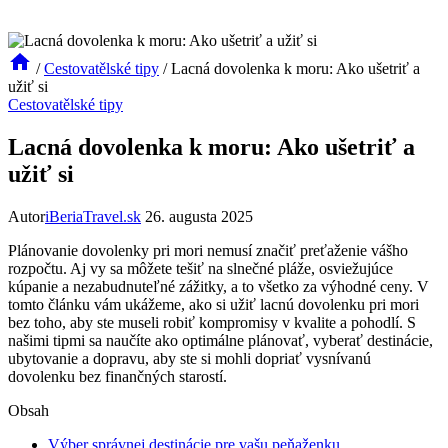
/
Cestovatělské tipy
/
Lacná dovolenka k moru: Ako ušetriť a
užiť si
Cestovatělské tipy
Lacná dovolenka k moru: Ako ušetriť a
užiť si
Autor
iBeriaTravel.sk
26. augusta 2025
Plánovanie dovolenky pri mori nemusí značiť preťaženie vášho
rozpočtu. Aj⁤ vy sa môžete tešiť na slnečné pláže, osviežujúce
kúpanie ‌a nezabudnuteľné zážitky, a to ‍všetko za výhodné‍ ceny. V
tomto článku vám ukážeme, ako si užiť⁤ lacnú dovolenku pri mori⁢
bez toho, aby​ ste museli robiť⁢ kompromisy v kvalite a pohodlí. S
našimi tipmi sa naučíte ako optimálne plánovať, vyberať destinácie,
ubytovanie a dopravu, ⁤aby ste‍ si mohli dopriať vysnívanú
dovolenku bez ⁣finančných starostí.
Obsah
Výber správnej destinácie pre ⁤vašu peňaženku