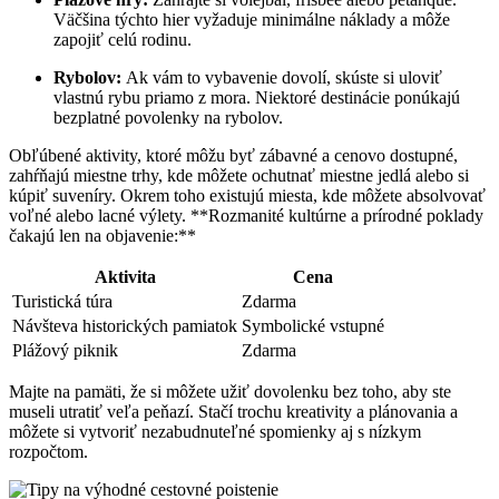
Väčšina ​týchto hier vyžaduje minimálne náklady a môže
zapojiť celú rodinu.
Rybolov:
Ak vám to⁤ vybavenie dovolí, skúste si uloviť
vlastnú rybu ‌priamo z mora. Niektoré destinácie ponúkajú
bezplatné povolenky na rybolov.
Obľúbené aktivity,⁤ ktoré môžu byť zábavné a cenovo dostupné,
zahŕňajú miestne trhy, kde môžete ochutnať miestne jedlá alebo si
kúpiť suveníry. Okrem toho existujú miesta, kde ⁢môžete absolvovať‌
voľné alebo lacné‍ výlety. **Rozmanité kultúrne a ‌prírodné poklady
čakajú len na objavenie:**
Aktivita
Cena
Turistická túra
Zdarma
Návšteva historických pamiatok
Symbolické vstupné
Plážový piknik
Zdarma
Majte na pamäti, že si môžete užiť dovolenku bez toho, aby ste
museli utratiť‌ veľa peňazí. Stačí trochu kreativity a plánovania a
môžete si vytvoriť⁢ nezabudnuteľné spomienky aj s nízkym
rozpočtom.