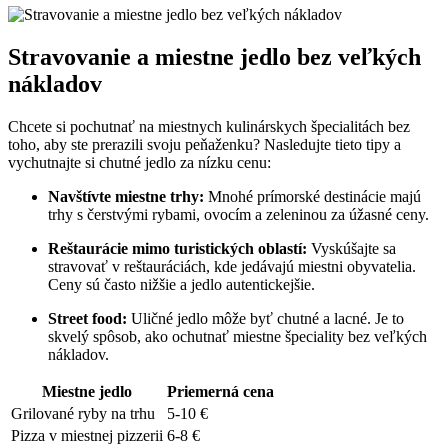
Stravovanie a miestne jedlo‍ bez ⁢veľkých
nákladov
Chcete si pochutnať na miestnych kulinárskych špecialitách bez
toho, aby ‍ste prerazili svoju peňaženku? Nasledujte tieto tipy a
vychutnajte si chutné jedlo za nízku cenu:
Navštívte miestne trhy:
Mnohé prímorské destinácie majú
trhy s čerstvými rybami, ovocím a zeleninou za úžasné ceny.
Reštaurácie mimo turistických oblastí:
Vyskúšajte sa​
stravovať v reštauráciách, kde jedávajú miestni obyvatelia.
Ceny sú ⁤často ⁢nižšie a jedlo autentickejšie.
Street food:
⁢Uličné jedlo môže byť chutné a⁤ lacné.‌ Je to
skvelý spôsob, ako ochutnať⁤ miestne špeciality bez veľkých
‌nákladov.
Miestne jedlo
Priemerná cena
Grilované ryby na trhu
5-10⁢ €
Pizza v miestnej pizzerii
6-8 €