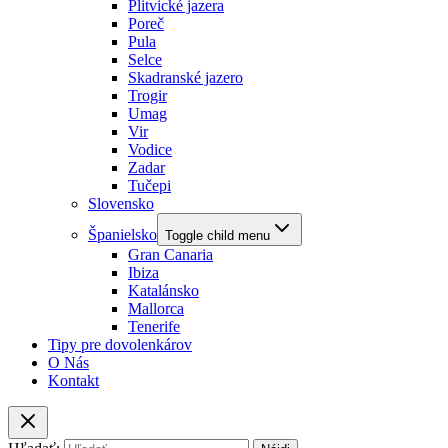
Plitvické jazera
Poreč
Pula
Selce
Skadranské jazero
Trogir
Umag
Vir
Vodice
Zadar
Tučepi
Slovensko
Španielsko
Toggle child menu
Gran Canaria
Ibiza
Katalánsko
Mallorca
Tenerife
Tipy pre dovolenkárov
O Nás
Kontakt