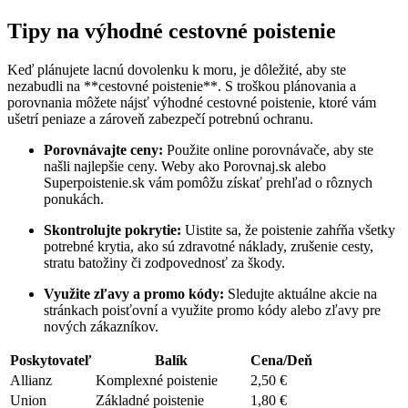
Tipy na výhodné cestovné poistenie
Keď‍ plánujete lacnú dovolenku k moru, je dôležité, aby ste
nezabudli na ‌**cestovné poistenie**. S troškou plánovania⁢ a
porovnania môžete nájsť výhodné ‌cestovné poistenie, ktoré vám
ušetrí peniaze⁤ a⁣ zároveň zabezpečí potrebnú ochranu.
Porovnávajte ceny:
Použite ‍online porovnávače, aby ste⁣
našli najlepšie ceny. Weby ako Porovnaj.sk alebo
Superpoistenie.sk vám pomôžu získať prehľad o rôznych
ponukách.
Skontrolujte pokrytie:
Uistite sa, že poistenie zahŕňa všetky
potrebné ‍krytia, ako sú zdravotné náklady, zrušenie cesty,
stratu batožiny či zodpovednosť⁤ za škody.
Využite zľavy a promo ⁢kódy:
Sledujte aktuálne akcie na
stránkach poisťovní a využite promo kódy alebo zľavy pre
nových zákazníkov.
Poskytovateľ
Balík
Cena/Deň
Allianz
Komplexné poistenie
2,50 €
Union
Základné poistenie
1,80 €