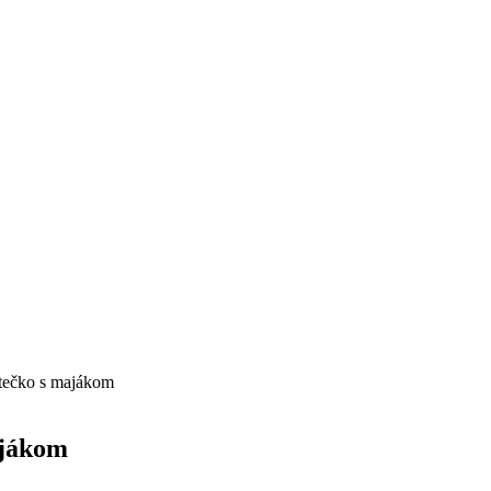
estečko s majákom
ajákom