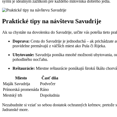
syrmi je ideálnym zážitkom pre každého milovníka dobrého jedla.
Praktické tipy na návštevu Savudrije
Ak sa chystáte na dovolenku do Savudrije, určite vás potešia tieto pra
Doprava:
Cesta do Savudrije je jednoduchá – ak prichádzate a
pravidelne premávajú z väčších miest ako Pula či Rijeka.
Ubytovanie:
Savudrija ponúka mnohé možnosti ubytovania, od m
pohodlného nocľahu.
Reštaurácie:
Miestne reštaurácie ponúkajú širokú škálu chorvát
Miesto
Časť dňa
Maják Savudrija
Podvečer
Prímorská promenáda
Ráno
Mestský trh
Dopoludnia
Nezabudnite si vziať so sebou dostatok ochranných krémov, pretože s
Jadranské more.