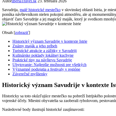
Autor
iBeriaTravel.sk
23. februára 2026
Savudrija,
malé historické mestečko
v slovinskej oblasti Istria, je m
ponúka návštevníkom nielen pokojnú atmosféru, ale aj monumentálny 
objaviť čaro Savudrije a jej magický maják, ktorý je svedkom mnohýc
Obsah
[
zobraziť
]
Historický význam Savudrije v kontexte Istrie
Známy maják a jeho príbeh
Turistické atrakcie a zážitky v Savudriji
Kulinárske poklady lokálnej kuchyne
Praktické tipy na návštevu Savudrije
Ubytovanie: Najlepšie možnosti pre všetkých
Významné podujatia a festivaly v regióne
Záverečné myšlienky
Historický význam Savudrije v kontexte Is
Historicky sa toto okúzľujúce mestečko na pobreží Istrijského polost
vojenské účely. Miestni obyvatelia sa zaoberali rybolovom, pestovaním
Nasledovné body ilustrujú historické zaujímavosti: