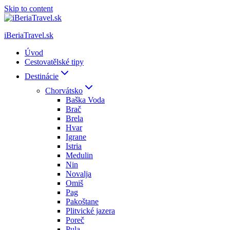
Skip to content
iBeriaTravel.sk
Úvod
Cestovatělské tipy
Destinácie
Chorvátsko
Baška Voda
Brač
Brela
Hvar
Igrane
Istria
Medulin
Nin
Novalja
Omiš
Pag
Pakoštane
Plitvické jazera
Poreč
Pula