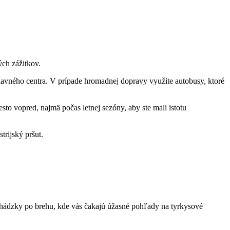
ých zážitkov.
lavného centra. V prípade hromadnej dopravy využite autobusy, ktoré
o vopred, najmä počas letnej sezóny, aby ste mali istotu
trijský pršut.
echádzky po brehu, kde vás čakajú úžasné pohľady na tyrkysové