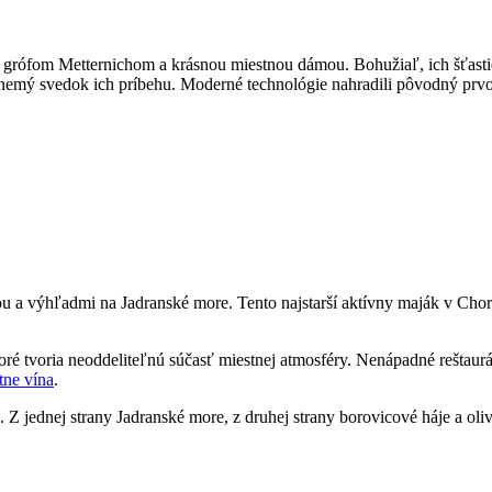
 grófom Metternichom a krásnou miestnou dámou. Bohužiaľ, ich šťastie
 nemý svedok ich príbehu. Moderné technológie nahradili pôvodný prvok
ou a výhľadmi na Jadranské more. Tento najstarší aktívny maják v Cho
oré tvoria neoddeliteľnú súčasť miestnej atmosféry. Nenápadné reštaur
tne vína
.
 Z jednej strany Jadranské more, z druhej strany borovicové háje a oliv