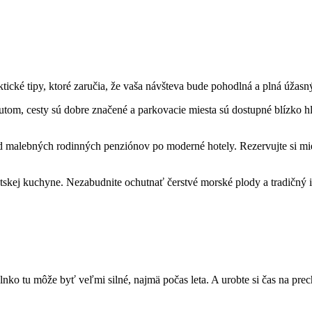
ktické tipy, ktoré zaručia, že vaša návšteva bude pohodlná a plná úžasn
utom, cesty sú dobre značené a parkovacie miesta sú dostupné blízko h
alebných rodinných penziónov po moderné hotely. Rezervujte si miest
skej kuchyne. Nezabudnite ochutnať čerstvé morské plody a tradičný is
lnko tu môže byť veľmi silné, najmä počas leta. A urobte si čas na pr