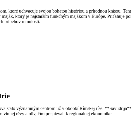
iestom, ktoré uchvacuje svojou bohatou históriou a prírodnou krásou. 
maják, ktorý je najstarším funkčným majákom v Európe. Priťahuje poz
h príbehov minulosti.
trie
rova stalo významným centrom už v období Rímskej ríše. **Savudrija** b
 vinnej révy a olív, čím prispievali k regionálnej ekonomike.