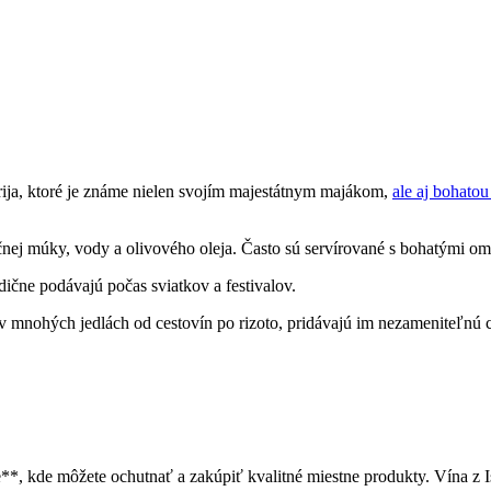
drija, ktoré je známe nielen svojím majestátnym majákom,
ale aj bohatou
ičnej múky, vody a olivového oleja. Často sú servírované s bohatými o
ične podávajú počas sviatkov a festivalov.
 v mnohých jedlách od cestovín po rizoto, pridávajú im nezameniteľnú 
nice**, kde môžete ochutnať a zakúpiť kvalitné miestne produkty. Vína 