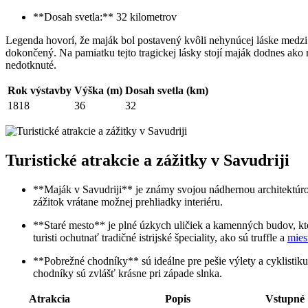
**Dosah svetla:** 32 kilometrov
Legenda hovorí, že maják bol postavený kvôli nehynúcej láske medzi
dokončený. Na pamiatku tejto tragickej lásky stojí maják dodnes ako
nedotknuté.
Rok výstavby
Výška (m)
Dosah svetla (km)
1818
36
32
Turistické atrakcie a zážitky v Savudriji
**Maják v Savudriji** je známy svojou nádhernou architektúr
zážitok vrátane možnej prehliadky interiéru.
**Staré mesto** je plné úzkych uličiek a kamenných budov, kt
turisti ochutnať tradičné istrijské špeciality, ako sú truffle a
mies
**Pobrežné chodníky** sú ideálne pre pešie výlety a cyklistiku.
chodníky sú zvlášť krásne pri západe slnka.
Atrakcia
Popis
Vstupné