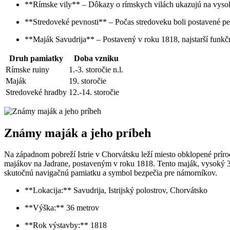
**Rímske vily** – Dôkazy o rímskych vilách ukazujú na vyso
**Stredoveké pevnosti** – Počas stredoveku boli postavené pe
**Maják Savudrija** – Postavený v roku 1818, najstarší funkč
Druh pamiatky
Doba vzniku
Rímske ruiny
1.-3. storočie n.l.
Maják
19. storočie
Stredoveké hradby
12.-14. storočie
Známy maják a jeho príbeh
Na západnom pobreží Istrie v Chorvátsku leží miesto obklopené prírod
majákov na Jadrane, postaveným v roku 1818. Tento maják, vysoký 36 m
skutočnú navigačnú pamiatku a symbol bezpečia pre námorníkov.
**Lokacija:** Savudrija, Istrijský polostrov, Chorvátsko
**Výška:** 36 metrov
**Rok výstavby:** 1818