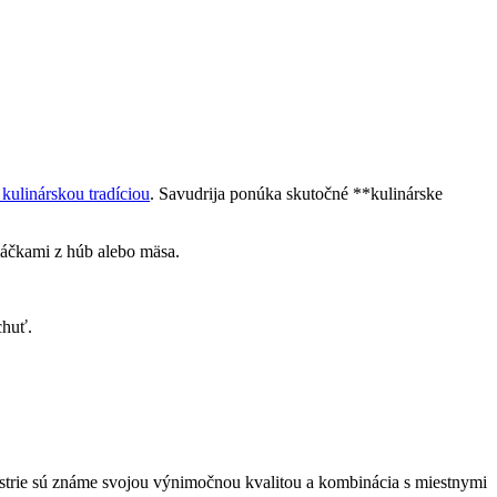
 kulinárskou tradíciou
. Savudrija ponúka skutočné **kulinárske
máčkami z húb alebo mäsa.
chuť.
z Istrie sú známe svojou výnimočnou kvalitou a kombinácia s miestnymi