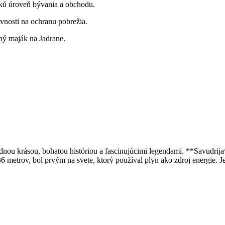
kú úroveň bývania a obchodu.
vnosti na ochranu pobrežia.
ný maják na Jadrane.
nou krásou, bohatou históriou a fascinujúcimi legendami. **Savudrija**
etrov, bol prvým na svete, ktorý používal plyn ako zdroj energie. Je 