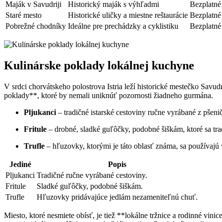
Maják v Savudriji
Historický maják s výhľadmi
Bezplatné
Staré mesto
Historické uličky a miestne reštaurácie
Bezplatné
Pobrežné chodníky
Ideálne pre prechádzky a cyklistiku
Bezplatné
Kulinárske poklady lokálnej kuchyne
V srdci chorvátskeho polostrova Istria leží historické mestečko Savu
poklady**, ktoré by nemali uniknúť pozornosti žiadneho gurmána.
Pljukanci
– tradičné istarské cestoviny ručne vyrábané z pšen
Fritule
– drobné, sladké guľôčky, podobné šiškám, ktoré sa trad
Trufle
– hľuzovky, ktorými je táto oblasť známa, sa používajú
Jediné
Popis
Pljukanci
Tradičné ručne vyrábané cestoviny.
Fritule
Sladké guľôčky, podobné šiškám.
Trufle
Hľuzovky pridávajúce jedlám nezameniteľnú chuť.
Miesto, ktoré nesmiete obísť, je tiež **lokálne tržnice a rodinné vi