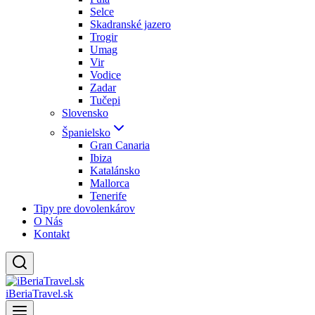
Selce
Skadranské jazero
Trogir
Umag
Vir
Vodice
Zadar
Tučepi
Slovensko
Španielsko
Gran Canaria
Ibiza
Katalánsko
Mallorca
Tenerife
Tipy pre dovolenkárov
O Nás
Kontakt
iBeriaTravel.sk