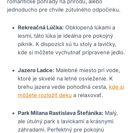
romantické pohľady na prirodu, alebo
jednoducho pre chvíle zútulného odpočinku.
Rekreačná Lúčka:
Obklopená lúkami a
lesmi, táto lúka je ideálna pre pokojný
piknik. K dispozícii sú tu stoly a lavičky,
kde si môžete vychutnať pripravené jedlo.
Jazero Ladce:
Malebné miesto pri vode,
ktoré je skvelé na letné osvieženie. K
brehu jazera vedie pohodlná cesta,
kde si
môžete rozložiť deku
a relaxovať.
Park Milana Rastislava Štefánika:
Malý,
ale útulný park s lavickami a krásnymi
záhradami. Perfektný pre pokojnú