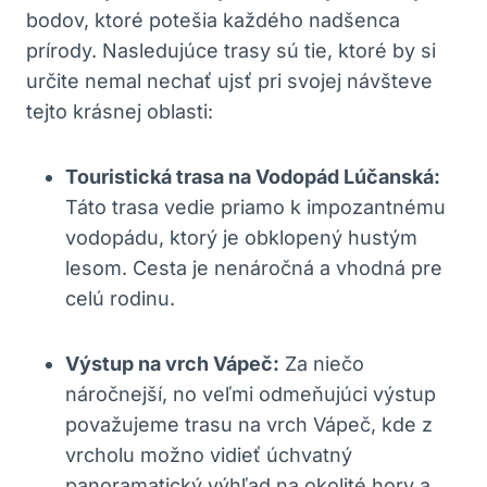
bodov, ktoré potešia každého nadšenca
prírody. Nasledujúce trasy sú tie, ktoré by si
určite nemal nechať ujsť pri svojej návšteve
tejto krásnej oblasti:
Touristická trasa na Vodopád Lúčanská:
Táto trasa vedie priamo k impozantnému
vodopádu, ktorý je obklopený hustým
lesom. Cesta je nenáročná a vhodná pre
celú rodinu.
Výstup na vrch Vápeč:
Za niečo
náročnejší, no veľmi odmeňujúci výstup
považujeme trasu na vrch Vápeč, kde z
vrcholu možno vidieť úchvatný
panoramatický výhľad na okolité hory a