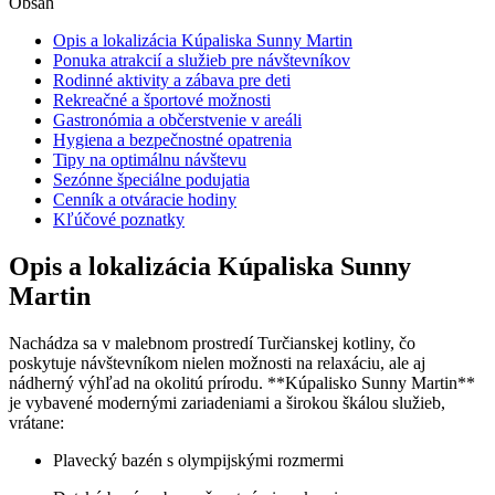
Obsah
Opis a lokalizácia Kúpaliska Sunny Martin
Ponuka atrakcií a služieb pre návštevníkov
Rodinné aktivity a zábava pre deti
Rekreačné a športové možnosti
Gastronómia a občerstvenie v areáli
Hygiena a bezpečnostné opatrenia
Tipy na optimálnu návštevu
Sezónne špeciálne podujatia
Cenník a otváracie hodiny
Kľúčové poznatky
Opis a lokalizácia Kúpaliska Sunny
Martin
Nachádza sa v malebnom prostredí Turčianskej kotliny, čo
poskytuje návštevníkom nielen možnosti na relaxáciu, ale aj
nádherný výhľad na okolitú prírodu. **Kúpalisko Sunny Martin**
je vybavené modernými zariadeniami a širokou škálou služieb,
vrátane:
Plavecký bazén s olympijskými rozmermi