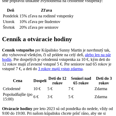
sme pripravili unikátne zvýhodnenia na celodenné vstupenky:
Deň
Zľava
Pondelok
15% zľava na rodinné vstupenky
Utorok
10% zľava pre študentov
Štvrtok
20% zľava pre seniorov
Cenník a otváracie hodiny
Cenník vstupného
pre Kúpalisko Sunny Martin je navrhnutý tak,
aby vyhovoval všetkým, či už prídete na celý deň,
alebo len na pár
hodín
. Pre dospelých je celodenná vstupenka za 10 €, kým deti do
12 rokov majú zľavnené vstupné 5 €. Pre seniorov nad 65 rokov je
vstupné 7 €, a deti do
3 rokov majú vstup zdarma
.
Deti do 12
Seniori nad
Deti do 3
Cena
Dospelí
rokov
65 rokov
rokov
Celodenné
10 €
5 €
7 €
Zdarma
Popoludňajšie (po
6 €
3 €
5 €
Zdarma
15:00)
Otváracie hodiny
pre leto 2023 sú od pondelka do nedele, vždy od
9:00 do 19:00. Pri našom kúpalisku chcete prísť ráno, aby ste si