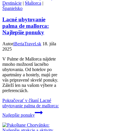
Destinácie
|
Mallorca
|
Španielsko
Lacné ubytovanie
palma de mallorca:
Najlepšie ponuky
Autor
iBeriaTravel.sk
18. júla
2025
V Palme de Mallorca nájdete
mnoho možností lacného
ubytovania. Od hotelov po
apartmány a hostely, majú pre
vás pripravené skvelé ponuky.
Záleží len na vašom výbere a
preferenciách.
Pokračovať v čítaní
Lacné
ubytovanie palma de mallorca:
Najlepšie ponuky