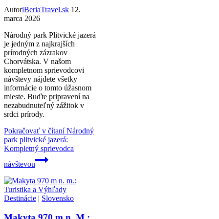
Autor
iBeriaTravel.sk
12.
marca 2026
Národný park Plitvické jazerá
je jedným z najkrajších
prírodných zázrakov
Chorvátska. V našom
kompletnom sprievodcovi
návštevy nájdete všetky
informácie o tomto úžasnom
mieste. Buďte pripravení na
nezabudnuteľný zážitok v
srdci prírody.
Pokračovať v čítaní
Národný
park plitvické jazerá:
Kompletný sprievodca
návštevou
Destinácie
|
Slovensko
Makyta 970 m n. M.: