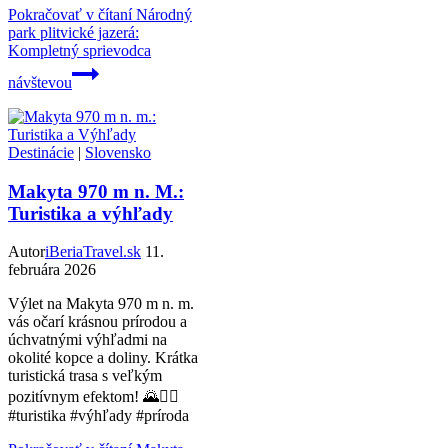
Pokračovať v čítaní
Národný
park plitvické jazerá:
Kompletný sprievodca
návštevou
Destinácie
|
Slovensko
Makyta 970 m n. M.:
Turistika a výhľady
Autor
iBeriaTravel.sk
11.
februára 2026
Výlet na Makyta 970 m n. m.
vás očarí krásnou prírodou a
úchvatnými výhľadmi na
okolité kopce a doliny. Krátka
turistická trasa s veľkým
pozitívnym efektom! 🌄🚶‍♂️
#turistika #výhľady #príroda