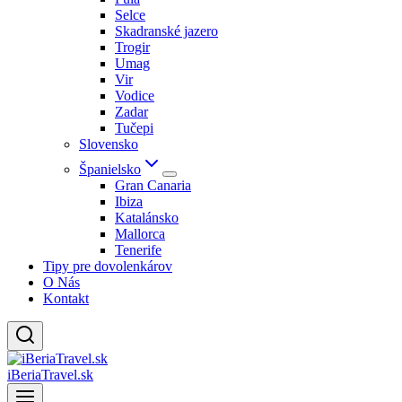
Selce
Skadranské jazero
Trogir
Umag
Vir
Vodice
Zadar
Tučepi
Slovensko
Španielsko
Gran Canaria
Ibiza
Katalánsko
Mallorca
Tenerife
Tipy pre dovolenkárov
O Nás
Kontakt
iBeriaTravel.sk