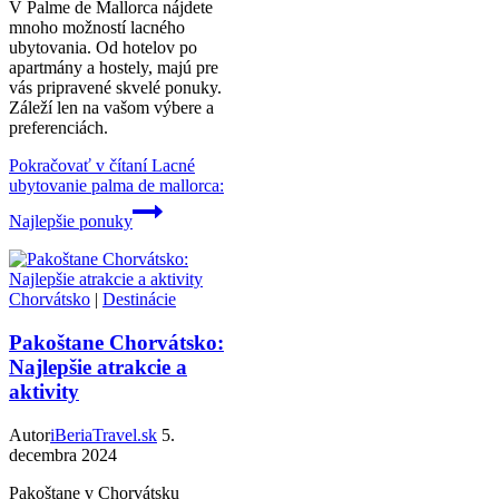
V Palme de Mallorca nájdete
mnoho možností lacného
ubytovania. Od hotelov po
apartmány a hostely, majú pre
vás pripravené skvelé ponuky.
Záleží len na vašom výbere a
preferenciách.
Pokračovať v čítaní
Lacné
ubytovanie palma de mallorca:
Najlepšie ponuky
Chorvátsko
|
Destinácie
Pakoštane Chorvátsko:
Najlepšie atrakcie a
aktivity
Autor
iBeriaTravel.sk
5.
decembra 2024
Pakoštane v Chorvátsku