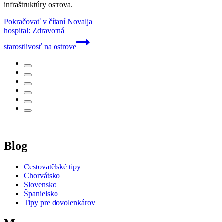
infraštruktúry ostrova.
Pokračovať v čítaní
Novalja
hospital: Zdravotná
starostlivosť na ostrove
Blog
Cestovatělské tipy
Chorvátsko
Slovensko
Španielsko
Tipy pre dovolenkárov