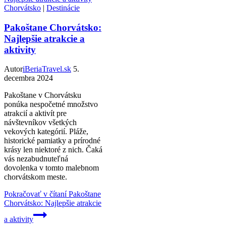
Chorvátsko
|
Destinácie
Pakoštane Chorvátsko:
Najlepšie atrakcie a
aktivity
Autor
iBeriaTravel.sk
5.
decembra 2024
Pakoštane v Chorvátsku
ponúka nespočetné množstvo
atrakcií a aktivít pre
návštevníkov všetkých
vekových kategórií. Pláže,
historické pamiatky a prírodné
krásy len niektoré z nich. Čaká
vás nezabudnuteľná
dovolenka v tomto malebnom
chorvátskom meste.
Pokračovať v čítaní
Pakoštane
Chorvátsko: Najlepšie atrakcie
a aktivity