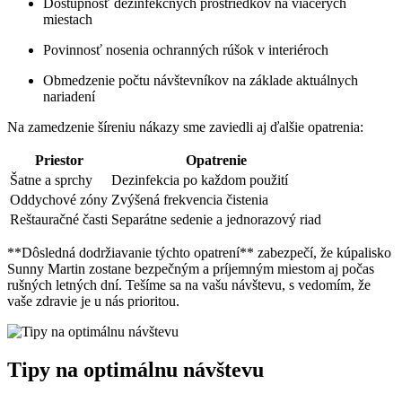
Dostupnosť dezinfekčných prostriedkov na viacerých
miestach
Povinnosť nosenia ochranných rúšok v interiéroch
Obmedzenie počtu návštevníkov na základe aktuálnych
nariadení
Na zamedzenie šíreniu nákazy sme zaviedli aj ďalšie opatrenia:
Priestor
Opatrenie
Šatne a sprchy
Dezinfekcia po každom použití
Oddychové zóny
Zvýšená frekvencia čistenia
Reštauračné časti
Separátne sedenie a jednorazový riad
**Dôsledná dodržiavanie týchto opatrení** zabezpečí, že kúpalisko
Sunny Martin zostane bezpečným a príjemným miestom aj počas
rušných letných dní. Tešíme sa na vašu návštevu, s vedomím, že
vaše zdravie je u nás prioritou.
Tipy na optimálnu návštevu