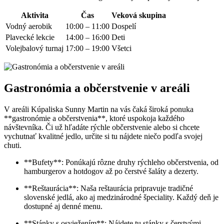
Aktivita
Čas
Veková skupina
Vodný aerobik
10:00 – 11:00
Dospelí
Plavecké lekcie
14:00 – 16:00
Deti
Volejbalový turnaj
17:00 – 19:00
Všetci
Gastronómia a občerstvenie v areáli
V areáli Kúpaliska Sunny Martin na vás čaká široká ponuka
**gastronómie a občerstvenia**, ktoré uspokoja každého
návštevníka. Či už hľadáte rýchle občerstvenie alebo si chcete
vychutnať kvalitné jedlo, určite si tu nájdete niečo podľa svojej
chuti.
**Bufety**: Ponúkajú rôzne druhy rýchleho občerstvenia, od
hamburgerov a hotdogov až po čerstvé šaláty a dezerty.
**Reštaurácia**: Naša reštaurácia pripravuje tradičné
slovenské jedlá, ako aj medzinárodné špeciality. Každý deň je
dostupné aj denné menu.
**Stánky s osviežením**: Nájdete tu stánky s čerstvými