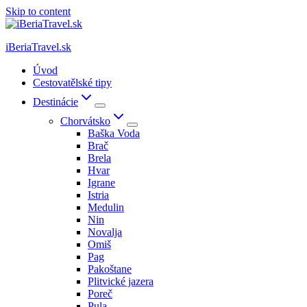
Skip to content
iBeriaTravel.sk
Úvod
Cestovatělské tipy
Destinácie
Chorvátsko
Baška Voda
Brač
Brela
Hvar
Igrane
Istria
Medulin
Nin
Novalja
Omiš
Pag
Pakoštane
Plitvické jazera
Poreč
Pula