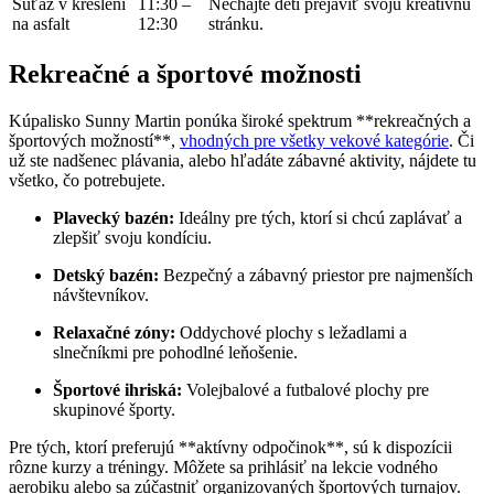
Súťaž v kreslení
11:30 –
Nechajte deti prejaviť svoju kreatívnu
na asfalt
12:30
stránku.
Rekreačné a športové možnosti
Kúpalisko Sunny Martin ponúka široké spektrum **rekreačných a
športových možností**,
vhodných pre všetky vekové kategórie
. Či
už ste nadšenec plávania, alebo hľadáte zábavné aktivity, nájdete tu
všetko, čo potrebujete.
Plavecký bazén:
Ideálny pre tých, ktorí si chcú zaplávať a
zlepšiť svoju kondíciu.
Detský bazén:
Bezpečný a zábavný priestor pre najmenších
návštevníkov.
Relaxačné zóny:
Oddychové plochy s ležadlami a
slnečníkmi pre pohodlné leňošenie.
Športové ihriská:
Volejbalové a futbalové plochy pre
skupinové športy.
Pre tých, ktorí preferujú **aktívny odpočinok**, sú k dispozícii
rôzne kurzy a tréningy. Môžete sa prihlásiť na lekcie vodného
aerobiku alebo sa zúčastniť organizovaných športových turnajov.