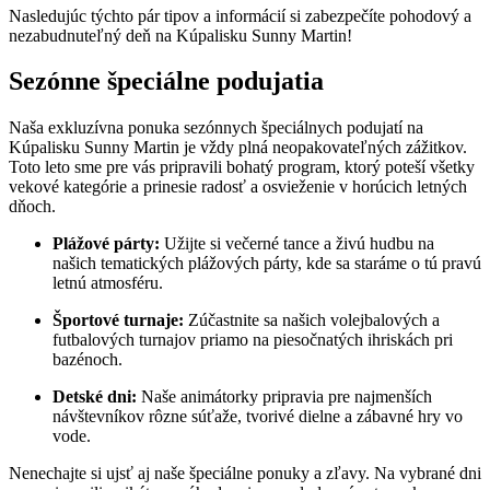
Nasledujúc týchto pár tipov a informácií si zabezpečíte pohodový a
nezabudnuteľný deň na Kúpalisku Sunny Martin!
Sezónne špeciálne podujatia
Naša exkluzívna ponuka sezónnych špeciálnych podujatí na
Kúpalisku Sunny Martin je vždy plná neopakovateľných zážitkov.
Toto leto sme pre vás pripravili bohatý program, ktorý poteší všetky
vekové kategórie a prinesie radosť a osvieženie v horúcich letných
dňoch.
Plážové párty:
Užijte si večerné tance a živú hudbu na
našich tematických plážových párty, kde sa staráme o tú pravú
letnú atmosféru.
Športové turnaje:
Zúčastnite sa našich volejbalových a
futbalových turnajov priamo na piesočnatých ihriskách pri
bazénoch.
Detské dni:
Naše animátorky pripravia pre najmenších
návštevníkov rôzne súťaže, tvorivé dielne a zábavné hry vo
vode.
Nenechajte si ujsť aj naše špeciálne ponuky a zľavy. Na vybrané dni