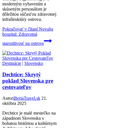
moderným vybavením a
skúseným personálom je
dôležitou súčasťou zdravotnej
infraštruktúry ostrova.
Pokračovať v čítaní
Novalja
hospital: Zdravotná
starostlivosť na ostrove
Destinácie
|
Slovensko
Dechtice: Skrytý
poklad Slovenska pre
cestovateľov
Autor
iBeriaTravel.sk
21.
októbra 2025
Dechtice je malé mestečko na
západnom Slovensku s
bohatou históriou a kultúrnym