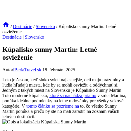
/
Destinácie
/
Slovensko
/
Kúpalisko sunny Martin: Letné
osvieženie
Destinácie
|
Slovensko
Kúpalisko sunny Martin: Letné
osvieženie
Autor
iBeriaTravel.sk
18. februára 2025
Leto je časom, keď slnko svieti najjasnejšie, deti majú prázdniny a
ľudia hľadajú miesta, kde by sa mohli osviežiť a oddýchnuť si.
Jedným z takých miest na Slovensku je Kúpalisko Sunny Martin.
Toto moderné kúpalisko,
ktoré sa nachádza priamo
v srdci Martina,
ponúka ideálne podmienky na letné radovánky pre všetky vekové
kategórie. V
tomto článku sa pozrieme na
to, čo všetko Sunny
Martin ponúka a prečo by ste ho mali zaradiť na zoznam vašich
letných destinácií.