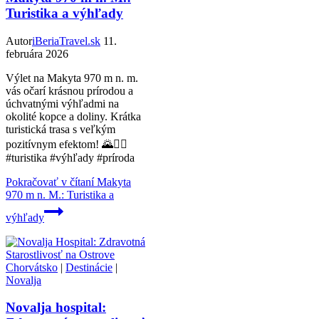
Turistika a výhľady
Autor
iBeriaTravel.sk
11.
februára 2026
Výlet na Makyta 970 m n. m.
vás očarí krásnou prírodou a
úchvatnými výhľadmi na
okolité kopce a doliny. Krátka
turistická trasa s veľkým
pozitívnym efektom! 🌄🚶‍♂️
#turistika #výhľady #príroda
Pokračovať v čítaní
Makyta
970 m n. M.: Turistika a
výhľady
Chorvátsko
|
Destinácie
|
Novalja
Novalja hospital: