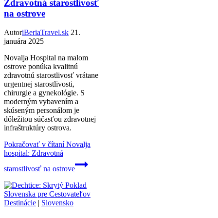
Zdravotná starostlivosť
na ostrove
Autor
iBeriaTravel.sk
21.
januára 2025
Novalja Hospital na malom
ostrove ponúka kvalitnú
zdravotnú starostlivosť vrátane
urgentnej starostlivosti,
chirurgie a gynekológie. S
moderným vybavením a
skúseným personálom je
dôležitou súčasťou zdravotnej
infraštruktúry ostrova.
Pokračovať v čítaní
Novalja
hospital: Zdravotná
starostlivosť na ostrove
Destinácie
|
Slovensko