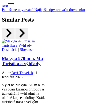
Next
Pakoštane ubytování: Najlepšie tipy pre vašu dovolenku
Similar Posts
Destinácie
|
Slovensko
Makyta 970 m n. M.:
Turistika a výhľady
Autor
iBeriaTravel.sk
11.
februára 2026
Výlet na Makyta 970 m n. m.
vás očarí krásnou prírodou a
úchvatnými výhľadmi na
okolité kopce a doliny. Krátka
turistická trasa s veľkým