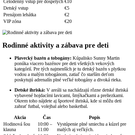
Celodenný vstup pre dospelých
€10
Detský vstup
€5
Prenájom lehátka
€2
VIP zóna
€20
Rodinné aktivity a zábava pre deti
Plavecký bazén a tobogány:
Kúpalisko Sunny Martin
ponúka viacero bazénov pre deti všetkých vekových
kategórií. Pre tých najmenších je tu detský bazén s plytkou
vodou a malým tobogánom, zatiaľ čo starším deťom
poskytujú adrenalín plné veľké tobogány a divoká rieka.
Detské ihriská:
V areáli sa nachádzajú rôzne detské ihriská
vybavené hojdacími lavicami, šmýkačkami a preliezkami.
Okrem toho nájdete aj športové ihriská, kde si môžu deti
zahrať futbal, volejbal alebo basketbal.
Akcia
Čas
Popis
Hodinová šou
10:00 –
Vystúpenie plné smiechu a kúzel pre
klauna
11:00
malých aj veľkých.