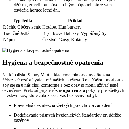
džúsmi, zmrzlinou, kávou a inými nápojmi, ktoré vám
osviežia horúce letné dni.
Typ Jedla
Príklad
Rýchle Občerstvenie
Hotdog, Hamburgery
Tradičné Jedlá
Bryndzové Halušky, Vyprážaný Syr
Nápoje
Čerstvé Džúsy, Koktejly
Hygiena a bezpečnostné opatrenia
Na kúpalisku Sunny Martin kladieme mimoriadny dôraz na
**bezpečnosť a hygienu** našich návštevníkov. Našou prioritou je,
aby ste sa u nás cítili komfortne a bez obáv si mohli užívať letné
osvieženie. Preto sú prijaté rôzne
opatrenia
a pokyny pre všetkých
návštevníkov, ktoré zabezpečia váš bezpečný pobyt.
Pravidelná dezinfekcia všetkých povrchov a zariadení
Dodržiavanie prísnych hygienických štandardov pri údržbe
bazénov