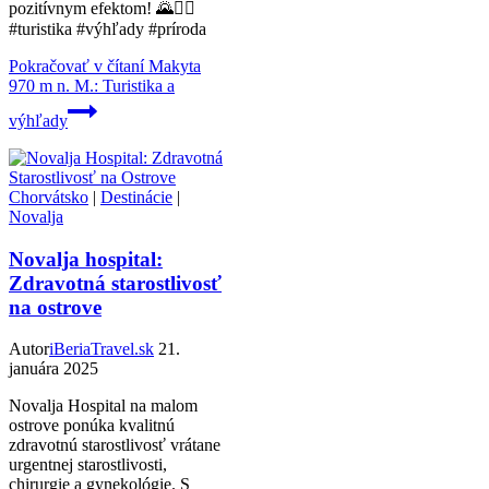
pozitívnym efektom! 🌄🚶‍♂️
#turistika #výhľady #príroda
Pokračovať v čítaní
Makyta
970 m n. M.: Turistika a
výhľady
Chorvátsko
|
Destinácie
|
Novalja
Novalja hospital:
Zdravotná starostlivosť
na ostrove
Autor
iBeriaTravel.sk
21.
januára 2025
Novalja Hospital na malom
ostrove ponúka kvalitnú
zdravotnú starostlivosť vrátane
urgentnej starostlivosti,
chirurgie a gynekológie. S