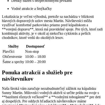
Detský bazén s bezpečnostnými prvkami
Vodné atrakcie a šmýkačky
Lokalizácia je veľmi výhodná, pretože sa nachádza v blízkosti
hlavných dopravných uzlov mesta Martin. Návštevníci môžu
využívať komfortné parkovisko priamo pred kúpaliskom a
**verejnú dopravu**, ktorá má pravidelné spoje. Pre tých, ktorí radi
kombinujú aktivity, je v okolí aj niekoľko cyklotrás a peších
chodníkov, ktoré vedú do okolitých lesov.
Služby
Dostupnosť
Plavčíci
Non-stop
Občerstvenie
10:00 – 18:00
Šatne a sprchy
10:00 – 20:00
Ponuka atrakcií a služieb pre
návštevníkov
Naša široká vám zaručuje nezabudnuteľný zážitok na kúpalisku
Sunny Martin. Milovníci vodných aktivít si určite prídu na svoje s
**bazénmi rôznych veľkostí** a **vodnými tobogánmi** pre deti
aj dospelých. Pre oddych hľadíacich návštevníkov máme