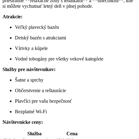
priestranné **relaxačné zóny s lehátkami** a **slnečníkmi**, kde
si môžete vychutnať letný deň v plnej pohode.
Atrakcie:
Veľký plavecký bazén
Detský bazén s atrakciami
Vírivky a kúpele
Vodné tobogány pre všetky vekové kategórie
Služby pre návštevníkov:
Šatne a sprchy
Občerstvenie a reštaurácie
Plavčíci pre vašu bezpečnosť
Bezplatné Wi-Fi
Návštevnícke ceny:
Služba
Cena