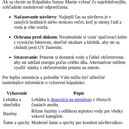
Ak sa chcete na Kúpalisko Sunny Martin vybrať čo najefektívnejšie,
zohľadnite nasledovné odporúčania:
Načasovanie návštevy
: Najlepší čas na návštevu je v
ranných hodinách alebo neskoro večer, keď je menej ľudí a
voda je ešte svieža.
Ochrana pred slnkom
: Nezabudnite si vziať opaľovací krém
s vysokým faktorom, slnečné okuliare a klobúk, aby ste sa
chránili pred UV žiarením.
Stravovanie
: Prineste si dostatok vody a ľahké občerstvenie,
aby ste udržali energiu počas celého dňa. Alternatívne môžete
využiť stánky s občerstvením priamo na mieste.
Pre lepšiu orientáciu a pohodlie Vám môžu byť užitočné
nasledujúce informácie o vybavení kúpalisko:
Vybavenie
Popis
Lehátka a
Lehátka k
dispozícii na prenájom
v rôznych
slnečníky
častiach areálu.
Rôzne bazény s odlišnou teplotou vody pre všetky
Bazény
vekové kategórie.
Šatne a sprchy
Moderné šatne a sprchy pre komfort návštevníkov.