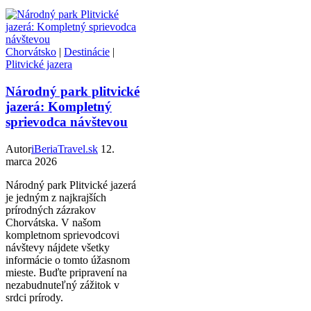
Chorvátsko
|
Destinácie
|
Plitvické jazera
Národný park plitvické
jazerá: Kompletný
sprievodca návštevou
Autor
iBeriaTravel.sk
12.
marca 2026
Národný park Plitvické jazerá
je jedným z najkrajších
prírodných zázrakov
Chorvátska. V našom
kompletnom sprievodcovi
návštevy nájdete všetky
informácie o tomto úžasnom
mieste. Buďte pripravení na
nezabudnuteľný zážitok v
srdci prírody.