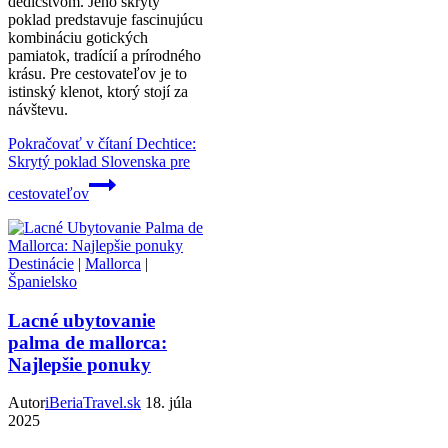
dedičstvom. Jeho skrytý
poklad predstavuje fascinujúcu
kombináciu gotických
pamiatok, tradícií a prírodného
krásu. Pre cestovateľov je to
istinský klenot, ktorý stojí za
návštevu.
Pokračovať v čítaní
Dechtice:
Skrytý poklad Slovenska pre
cestovateľov
Destinácie
|
Mallorca
|
Španielsko
Lacné ubytovanie
palma de mallorca:
Najlepšie ponuky
Autor
iBeriaTravel.sk
18. júla
2025