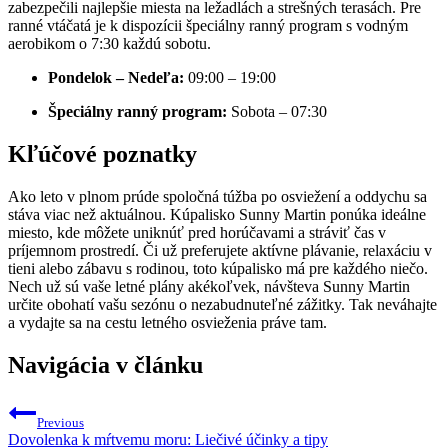
zabezpečili najlepšie miesta na ležadlách a strešných terasách. Pre
ranné vtáčatá je k dispozícii špeciálny ranný program s vodným
aerobikom o 7:30 každú sobotu.
Pondelok – Nedeľa:
09:00 – 19:00
Špeciálny ranný program:
Sobota – 07:30
Kľúčové poznatky
Ako leto v plnom prúde spoločná túžba po osviežení a oddychu sa
stáva viac než aktuálnou. Kúpalisko Sunny Martin ponúka ideálne
miesto, kde môžete uniknúť pred horúčavami a stráviť čas v
príjemnom prostredí. Či už preferujete aktívne plávanie, relaxáciu v
tieni alebo zábavu s rodinou, toto kúpalisko má pre každého niečo.
Nech už sú vaše letné plány akékoľvek, návšteva Sunny Martin
určite obohatí vašu sezónu o nezabudnuteľné zážitky. Tak neváhajte
a vydajte sa na cestu letného osvieženia práve tam.
Navigácia v článku
Previous
Dovolenka k mŕtvemu moru: Liečivé účinky a tipy