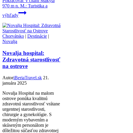
Pokračovať v čítaní
Makyta
970 m n. M.: Turistika a
výhľady
Chorvátsko
|
Destinácie
|
Novalja
Novalja hospital:
Zdravotná starostlivosť
na ostrove
Autor
iBeriaTravel.sk
21.
januára 2025
Novalja Hospital na malom
ostrove ponúka kvalitnú
zdravotnú starostlivosť vrátane
urgentnej starostlivosti,
chirurgie a gynekológie. S
moderným vybavením a
skúseným personálom je
dôležitou súčasťou zdravotnej