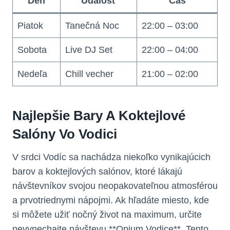
Deň
Udalosť
Čas
Piatok
Tanečná Noc
22:00 – 03:00
Sobota
Live DJ Set
22:00 – 04:00
Nedeľa
Chill vecher
21:00 – 02:00
Najlepšie Bary A Koktejlové
Salóny Vo Vodici
V srdci Vodíc sa nachádza niekoľko vynikajúcich
barov a koktejlových salónov, ktoré lákajú
návštevníkov svojou neopakovateľnou atmosférou
a prvotriednymi nápojmi. Ak hľadáte miesto, kde
si môžete užiť nočný život na maximum, určite
nevynechajte návštevu **Opium Vodice**. Tento