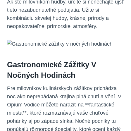
Ak ste milovníkom hudby, určite si nenechajte ujsť
tieto nezabudnuteľné podujatia. Užite si
kombináciu skvelej hudby, krásnej prírody a
neopakovateľnej prímorskej atmosféry.
Gastronomické Zážitky V
Nočných Hodinách
Pre milovníkov kulinárskych zážitkov prichádza
noc ako neprebádaná krajina plná chutí a vôní. V
Opium Vodice môžete naraziť na **fantastické
miesta**, ktoré rozmaznávajú vaše chuťové
poháriky aj po západe slnka. Nočné podniky tu
ponúkajú rôznorodé špeciality, ktoré ocení každý