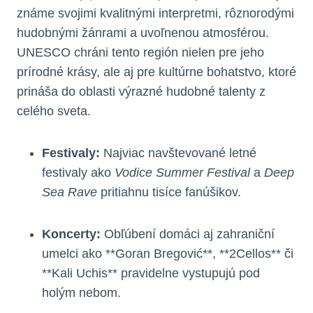
známe svojimi kvalitnými interpretmi, rôznorodými
hudobnými žánrami a uvoľnenou atmosférou.
UNESCO chráni tento región nielen pre jeho
prírodné krásy, ale aj pre kultúrne bohatstvo, ktoré
prináša do oblasti výrazné hudobné talenty z
celého sveta.
Festivaly:
Najviac navštevované letné
festivaly ako
Vodice Summer Festival
a
Deep
Sea Rave
pritiahnu tisíce fanúšikov.
Koncerty:
Obľúbení domáci aj zahraniční
umelci ako **Goran Bregović**, **2Cellos** či
**Kali Uchis** pravidelne vystupujú pod
holým nebom.