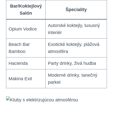
Bar/Koktejlový
Špeciality
Salón
Autorské koktejly, luxusný
Opium Vodice
interiér
Beach Bar
Exotické koktejly, plážová
Bamboo
atmosféra
Hacienda
Party drinky, živá hudba
Moderné drinky, tanečný
Makina Exit
parket