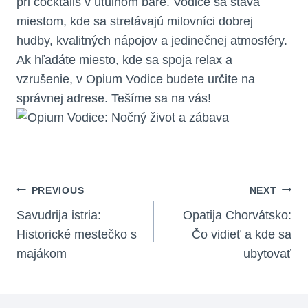
pri cocktails v útulnom bare. Vodice sa stáva
miestom, kde sa stretávajú milovníci dobrej
hudby, kvalitných nápojov a jedinečnej atmosféry.
Ak hľadáte miesto, kde sa spoja relax a
vzrušenie, v Opium Vodice budete určite na
správnej adrese. Tešíme sa na vás!
Navigácia
PREVIOUS
NEXT
V
Savudrija istria:
Opatija Chorvátsko:
Historické mestečko s
Čo vidieť a kde sa
Článku
majákom
ubytovať