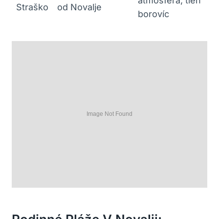
atmosféra, tieň
Straško
od Novalje
borovíc