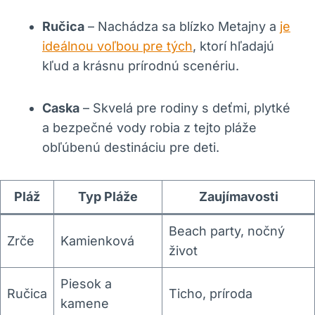
Ručica
– Nachádza sa blízko Metajny a
je
ideálnou voľbou pre tých
, ktorí hľadajú
kľud a krásnu prírodnú scenériu.
Caska
– Skvelá pre rodiny s deťmi, plytké
a bezpečné vody robia z tejto pláže
obľúbenú destináciu pre deti.
Pláž
Typ Pláže
Zaujímavosti
Beach party, nočný
Zrče
Kamienková
život
Piesok a
Ručica
Ticho, príroda
kamene