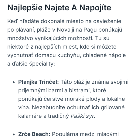
Najlepšie Najete A Napojíte
Keď hľadáte dokonalé miesto na osvieženie
po plávaní, pláže v Novalji na Pagu ponúkajú
množstvo vynikajúcich možností. Tu sú
niektoré z najlepších miest, kde si môžete
vychutnať domácu kuchyňu, chladené nápoje
a ďalšie špeciality:
Planjka Trinćel:
Táto pláž je známa svojimi
príjemnými barmi a bistrami, ktoré
ponúkajú čerstvé morské plody a lokálne
vína. Nezabudnite ochutnať ich grilované
kalamáre a tradičný
Paški syr
.
Zrće Beach:
Populárna medzi mladými