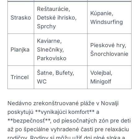
Reštaurácie,
Kúpanie,
Strasko
Detské ihrisko,
Windsurfing
Sprchy
Kaviarne,
Pieskové hry,
Planjka
Slnečníky,
Šnorchlovanie
Parkovisko
Šatne, Bufety,
Volejbal,
Trincel
WC
Minigolf
Nedávno zrekonštruované pláže v Novalji
poskytujú **vynikajúci komfort** a
**bezpečnosť**, od piesočnatých zón pre deti
až po špeciálne vyhradené časti pre relaxáciu
rodičov. Rodiny si môžu užiť dni plné slnka a