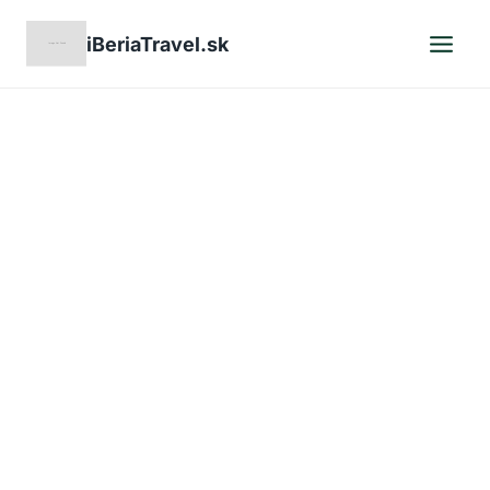
Skip
iBeriaTravel.sk
to
content