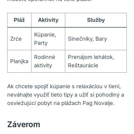
Pláž
Aktivity
Služby
Kúpanie,
Zrće
Slnečníky, Bary
Party
Rodinné
Prenájom lehátok,
Planjka
aktivity
Reštaurácie
Ak chcete spojiť kúpanie s relaxáciou v tieni,
neváhajte využiť tieto tipy a užiť si pohodlný a
osviežujúci pobyt na plážach Pag Novalje.
Záverom