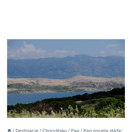
/
Destinácie
/
Chorvátsko
/
Pag
/
Pag novalja pláže: