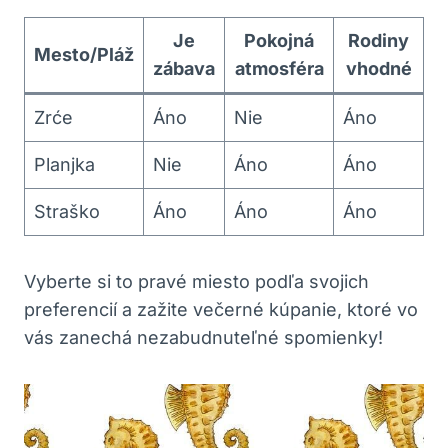
Je
Pokojná
Rodiny
Mesto/Pláž
zábava
atmosféra
vhodné
Zrće
Áno
Nie
Áno
Planjka
Nie
Áno
Áno
Straško
Áno
Áno
Áno
Vyberte si to pravé miesto podľa svojich
preferencií a zažite večerné kúpanie, ktoré vo
vás zanechá nezabudnuteľné spomienky!