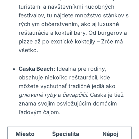
turistami a návštevníkmi hudobných
festivalov, tu nájdete množstvo stánkov s
rýchlym občerstvením, ako aj luxusné
reštaurácie a kokteil bary. Od burgerov a
pizze až po exotické koktejly – Zrće má
všetko.
Caska Beach:
Ideálna pre rodiny,
obsahuje niekoľko reštaurácií, kde
môžete vychutnať tradičné jedlá ako
grilované ryby
a
čevapčiči
. Caska je tiež
známa svojím osviežujúcim domácim
ľadovým čajom.
Miesto
Špecialita
Nápoj