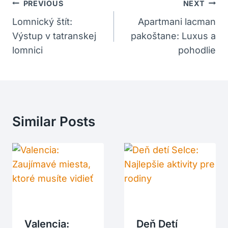
Navigácia
PREVIOUS
NEXT
V
Lomnický štít:
Apartmani lacman
Výstup v tatranskej
pakoštane: Luxus a
Článku
lomnici
pohodlie
Similar Posts
Valencia:
Deň Detí