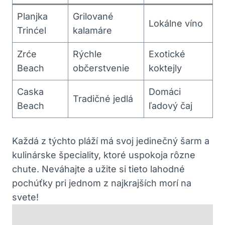
Planjka
Grilované
Lokálne víno
Trinćel
kalamáre
Zrće
Rýchle
Exotické
Beach
občerstvenie
koktejly
Caska
Domáci
Tradičné jedlá
Beach
ľadový čaj
Každá z týchto pláží má svoj jedinečný šarm a
kulinárske špeciality, ktoré uspokoja rôzne
chute. Neváhajte a užite si tieto lahodné
pochúťky pri jednom z najkrajších morí na
svete!