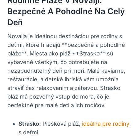
Rodinné Pláže V Novalji:
Bezpečné A Pohodlné Na Celý
Deň
Novalja je ideálnou destináciou pre rodiny s
deťmi, ktoré hľadajú **bezpečné a pohodlné
pláže**. Miesta ako pláž **Strasko** sú
vybavené všetkým, čo potrebujete na
nezabudnuteľný deň pri mori. Malé kaviarne,
reštaurácie, a detské ihriská vám umožnia
stráviť čas relaxovaním a zábavou. Strasko
pláž má pozvoľný vstup do mora, čo je
perfektné pre malé deti a ich rodičov.
Strasko:
Piesková pláž,
ideálna pre rodiny
s deťmi