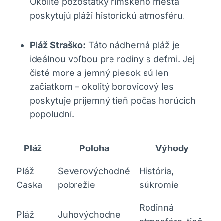
Okolité pozostatky rímskeho mesta
poskytujú pláži historickú atmosféru.
Pláž Straško:
Táto nádherná pláž je
ideálnou voľbou pre rodiny s deťmi. Jej
čisté more a jemný piesok sú len
začiatkom – okolitý borovicový les
poskytuje príjemný tieň počas horúcich
popoludní.
Pláž
Poloha
Výhody
Pláž
Severovýchodné
História,
Caska
pobrežie
súkromie
Rodinná
Pláž
Juhovýchodne