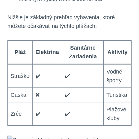
Nižšie je základný prehľad vybavenia, ktoré
môžete očakávať na týchto plážach:
Sanitárne
Pláž
Elektrina
Aktivity
Zariadenia
Vodné
Straško
✔️
✔️
športy
Caska
❌
✔️
Turistika
Plážové
Zrće
✔️
✔️
kluby