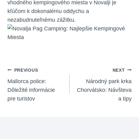
vhodného kempingového miesta v Novalji je
kľúčom k dokonalému oddychu a
nezabudnuteľnému zážitku.
Navigácia
PREVIOUS
NEXT
V
Mallorca police:
Národný park krka
Dôležité informácie
Chorvátsko: Návšteva
Článku
pre turistov
a tipy