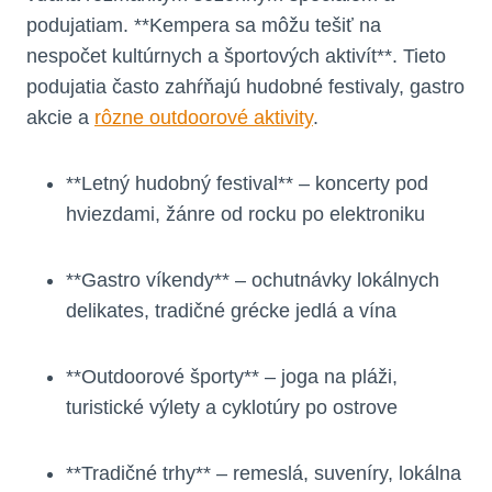
podujatiam. **Kempera sa môžu tešiť na
nespočet kultúrnych a športových aktivít**. Tieto
podujatia často zahŕňajú hudobné festivaly, gastro
akcie a
rôzne outdoorové aktivity
.
**Letný hudobný festival** – koncerty pod
hviezdami, žánre od rocku po elektroniku
**Gastro víkendy** – ochutnávky lokálnych
delikates, tradičné grécke jedlá a vína
**Outdoorové športy** – joga na pláži,
turistické výlety a cyklotúry po ostrove
**Tradičné trhy** – remeslá, suveníry, lokálna