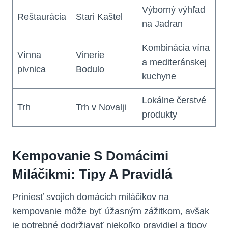
Výborný výhľad
Reštaurácia
Stari Kaštel
na Jadran
Kombinácia vína
Vínna
Vinerie
a mediteránskej
pivnica
Bodulo
kuchyne
Lokálne čerstvé
Trh
Trh v Novalji
produkty
Kempovanie S Domácimi
Miláčikmi: Tipy A Pravidlá
Priniesť svojich domácich miláčikov na
kempovanie môže byť úžasným zážitkom, avšak
je potrebné dodržiavať niekoľko pravidiel a tipov