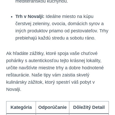
mediteránskou kuchyňou.
Trh v Novalji:
Ideálne miesto na kúpu
čerstvej zeleniny, ovocia, domácich syrov a
iných produktov priamo od pestovateľov. Trhy
prebiehajú každú stredu a sobotu ráno.
Ak hľadáte zážitky, ktoré spoja vaše chuťové
poháriky s autentickosťou tejto krásnej lokality,
určite navštívte miestne trhy a dobre hodnotené
reštaurácie. Naše tipy vám zaistia skvelý
kulinársky zážitok, ktorý spestrí váš pobyt v
Novalji.
Kategória
Odporúčanie
Dôležitý Detail