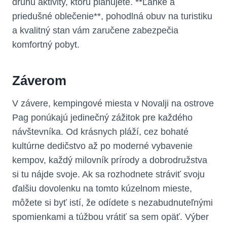
druhu aktivity, ktorú plánujete. **Ľahké a
priedušné oblečenie**, pohodlná obuv na turistiku
a kvalitný stan vám zaručene zabezpečia
komfortný pobyt.
Záverom
V závere, kempingové miesta v Novalji na ostrove
Pag ponúkajú jedinečný zážitok pre každého
návštevníka. Od krásnych pláží, cez bohaté
kultúrne dedičstvo až po moderné vybavenie
kempov, každý milovník prírody a dobrodružstva
si tu nájde svoje. Ak sa rozhodnete stráviť svoju
ďalšiu dovolenku na tomto kúzelnom mieste,
môžete si byť istí, že odídete s nezabudnuteľnými
spomienkami a túžbou vrátiť sa sem opäť. Výber