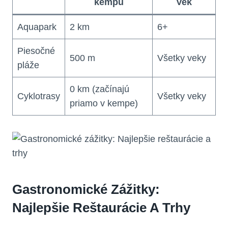
kempu
Vek
Aquapark
2 km
6+
Piesočné
500 m
Všetky veky
pláže
0 km (začínajú
Cyklotrasy
Všetky veky
priamo v kempe)
Gastronomické Zážitky:
Najlepšie Reštaurácie A Trhy