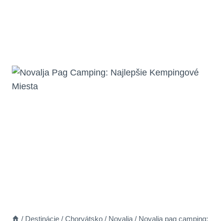
/
Destinácie
/
Chorvátsko
/
Novalja
/
Novalja pag camping: