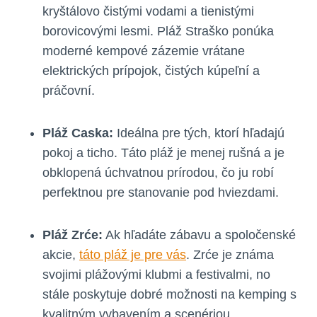
kryštálovo čistými vodami a tienistými
borovicovými lesmi. Pláž Straško ponúka
moderné kempové zázemie vrátane
elektrických prípojok, čistých kúpeľní a
práčovní.
Pláž Caska:
Ideálna pre tých, ktorí hľadajú
pokoj a ticho. Táto pláž je menej rušná a je
obklopená úchvatnou prírodou, čo ju robí
perfektnou pre stanovanie pod hviezdami.
Pláž Zrće:
Ak hľadáte zábavu a spoločenské
akcie,
táto pláž je pre vás
. Zrće je známa
svojimi plážovými klubmi a festivalmi, no
stále poskytuje dobré možnosti na kemping s
kvalitným vybavením a scenériou.