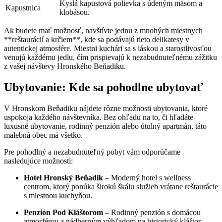
Kyslá kapustová polievka s údeným mäsom a
Kapustnica
klobásou.
Ak budete mať možnosť, navštívte jednu z mnohých miestnych
**reštaurácií a krčiem**, kde sa podávajú tieto delikatesy v
autentickej atmosfére. Miestni kuchári sa s láskou a starostlivosťou
venujú každému jedlu, čím prispievajú k nezabudnuteľnému zážitku
z vašej návštevy Hronského Beňadiku.
Ubytovanie: Kde sa pohodlne ubytovať
V Hronskom Beňadiku nájdete rôzne možnosti ubytovania, ktoré
uspokoja každého návštevníka. Bez ohľadu na to, či hľadáte
luxusné ubytovanie, rodinný penzión alebo útulný apartmán, táto
malebná obec má všetko.
Pre pohodlný a nezabudnuteľný pobyt vám odporúčame
nasledujúce možnosti:
Hotel Hronský Beňadik
– Moderný hotel s wellness
centrom, ktorý ponúka širokú škálu služieb vrátane reštaurácie
s miestnou kuchyňou.
Penzión Pod Kláštorom
– Rodinný penzión s domácou
atmosférou a nádherným výhľadom na historický kláštor.