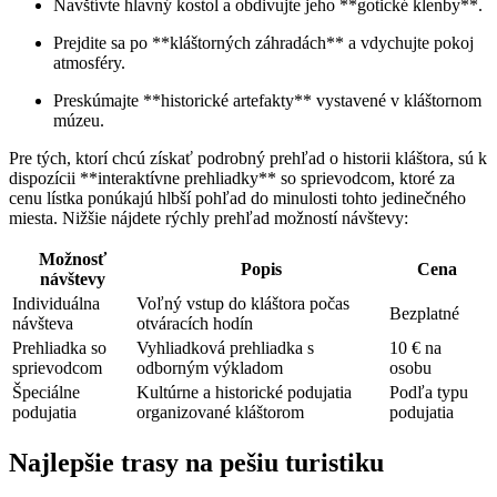
Navštívte hlavný kostol a obdivujte jeho **gotické klenby**.
Prejdite sa po **kláštorných záhradách** a vdychujte pokoj
atmosféry.
Preskúmajte **historické artefakty** vystavené v kláštornom
múzeu.
Pre tých, ktorí chcú získať podrobný prehľad o historii kláštora, sú k
dispozícii **interaktívne prehliadky** so sprievodcom, ktoré za
cenu lístka ponúkajú hlbší pohľad do minulosti tohto jedinečného
miesta. Nižšie nájdete rýchly prehľad možností návštevy:
Možnosť
Popis
Cena
návštevy
Individuálna
Voľný vstup do kláštora počas
Bezplatné
návšteva
otváracích hodín
Prehliadka so
Vyhliadková prehliadka s
10 € na
sprievodcom
odborným výkladom
osobu
Špeciálne
Kultúrne a historické podujatia
Podľa typu
podujatia
organizované kláštorom
podujatia
Najlepšie trasy na pešiu turistiku