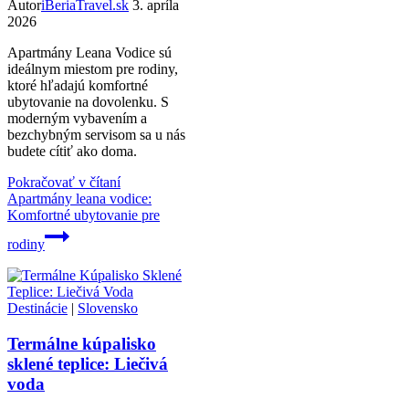
Autor
iBeriaTravel.sk
3. apríla
2026
Apartmány Leana Vodice sú
ideálnym miestom pre rodiny,
ktoré hľadajú komfortné
ubytovanie na dovolenku. S
moderným vybavením a
bezchybným servisom sa u nás
budete cítiť ako doma.
Pokračovať v čítaní
Apartmány leana vodice:
Komfortné ubytovanie pre
rodiny
Destinácie
|
Slovensko
Termálne kúpalisko
sklené teplice: Liečivá
voda