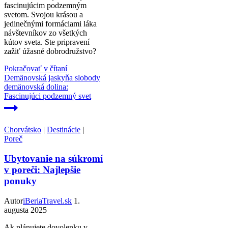
fascinujúcim podzemným
svetom. Svojou krásou a
jedinečnými formáciami láka
návštevníkov zo všetkých
kútov sveta. Ste pripravení
zažiť úžasné dobrodružstvo?
Pokračovať v čítaní
Demänovská jaskyňa slobody
demänovská dolina:
Fascinujúci podzemný svet
Chorvátsko
|
Destinácie
|
Poreč
Ubytovanie na súkromí
v poreči: Najlepšie
ponuky
Autor
iBeriaTravel.sk
1.
augusta 2025
Ak plánujete dovolenku v