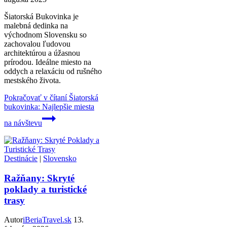
Šiatorská Bukovinka je
malebná dedinka na
východnom Slovensku so
zachovalou ľudovou
architektúrou a úžasnou
prírodou. Ideálne miesto na
oddych a relaxáciu od rušného
mestského života.
Pokračovať v čítaní
Šiatorská
bukovinka: Najlepšie miesta
na návštevu
Destinácie
|
Slovensko
Ražňany: Skryté
poklady a turistické
trasy
Autor
iBeriaTravel.sk
13.