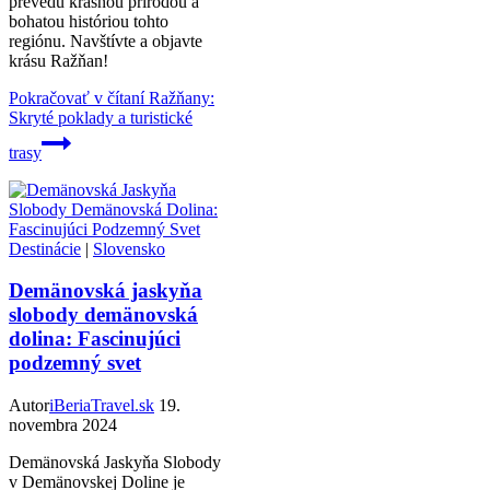
prevedú krásnou prírodou a
bohatou históriou tohto
regiónu. Navštívte a objavte
krásu Ražňan!
Pokračovať v čítaní
Ražňany:
Skryté poklady a turistické
trasy
Destinácie
|
Slovensko
Demänovská jaskyňa
slobody demänovská
dolina: Fascinujúci
podzemný svet
Autor
iBeriaTravel.sk
19.
novembra 2024
Demänovská Jaskyňa Slobody
v Demänovskej Doline je