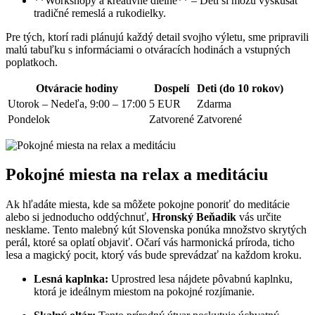
**Workshopy a kreatívne dielne** – Deti si môžu vyskúšať
tradičné remeslá a rukodielky.
Pre tých, ktorí radi plánujú každý detail svojho výletu, sme pripravili
malú tabuľku s informáciami o otváracích hodinách a vstupných
poplatkoch.
Otváracie hodiny
Dospelí
Deti (do 10 rokov)
Utorok – Nedeľa, 9:00 – 17:00
5 EUR
Zdarma
Pondelok
Zatvorené
Zatvorené
Pokojné miesta na relax a meditáciu
Ak hľadáte miesta, kde sa môžete pokojne ponoriť do meditácie
alebo si jednoducho oddýchnuť,
Hronský Beňadik
vás určite
nesklame. Tento malebný kút Slovenska ponúka množstvo skrytých
perál, ktoré sa oplatí objaviť. Očarí vás harmonická príroda, ticho
lesa a magický pocit, ktorý vás bude sprevádzať na každom kroku.
Lesná kaplnka:
Uprostred lesa nájdete pôvabnú kaplnku,
ktorá je ideálnym miestom na pokojné rozjímanie.