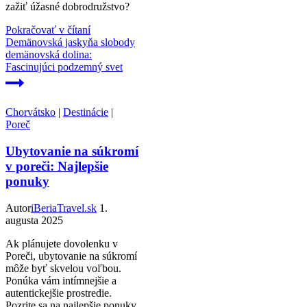
zažiť úžasné dobrodružstvo?
Pokračovať v čítaní
Demänovská jaskyňa slobody
demänovská dolina:
Fascinujúci podzemný svet
Chorvátsko
|
Destinácie
|
Poreč
Ubytovanie na súkromí
v poreči: Najlepšie
ponuky
Autor
iBeriaTravel.sk
1.
augusta 2025
Ak plánujete dovolenku v
Poreči, ubytovanie na súkromí
môže byť skvelou voľbou.
Ponúka vám intímnejšie a
autentickejšie prostredie.
Pozrite sa na najlepšie ponuky