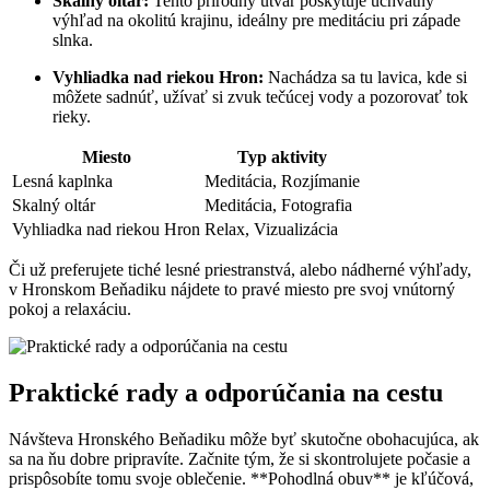
Skalný oltár:
Tento prírodný útvar poskytuje úchvatný
výhľad na okolitú krajinu, ideálny pre meditáciu pri západe
slnka.
Vyhliadka nad riekou Hron:
Nachádza sa tu lavica, kde si
môžete sadnúť, užívať si zvuk tečúcej vody a pozorovať tok
rieky.
Miesto
Typ aktivity
Lesná kaplnka
Meditácia, Rozjímanie
Skalný oltár
Meditácia, Fotografia
Vyhliadka nad riekou Hron
Relax, Vizualizácia
Či už preferujete tiché lesné priestranstvá, alebo nádherné výhľady,
v Hronskom Beňadiku nájdete to pravé miesto pre svoj vnútorný
pokoj a relaxáciu.
Praktické rady a odporúčania na cestu
Návšteva Hronského Beňadiku môže byť skutočne obohacujúca, ak
sa na ňu dobre pripravíte. Začnite tým, že si skontrolujete počasie a
prispôsobíte tomu svoje oblečenie. **Pohodlná obuv** je kľúčová,