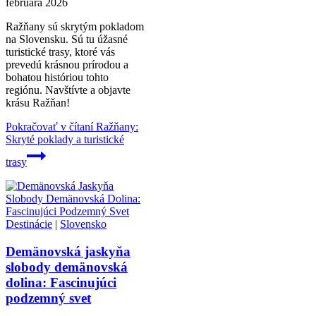
februára 2026
Ražňany sú skrytým pokladom
na Slovensku. Sú tu úžasné
turistické trasy, ktoré vás
prevedú krásnou prírodou a
bohatou históriou tohto
regiónu. Navštívte a objavte
krásu Ražňan!
Pokračovať v čítaní
Ražňany:
Skryté poklady a turistické
trasy
Destinácie
|
Slovensko
Demänovská jaskyňa
slobody demänovská
dolina: Fascinujúci
podzemný svet