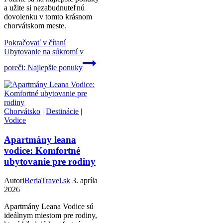
a užite si nezabudnuteľnú
dovolenku v tomto krásnom
chorvátskom meste.
Pokračovať v čítaní
Ubytovanie na súkromí v
poreči: Najlepšie ponuky
Chorvátsko
|
Destinácie
|
Vodice
Apartmány leana
vodice: Komfortné
ubytovanie pre rodiny
Autor
iBeriaTravel.sk
3. apríla
2026
Apartmány Leana Vodice sú
ideálnym miestom pre rodiny,