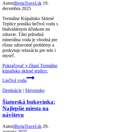
Autor
iBeriaTravel.sk
19.
decembra 2025
Termálne Kúpalisko Sklené
Teplice ponúka liečivú vodu s
blahodárnym účinkom na
zdravie. Táto prírodná
minerálna voda je vhodná pre
rôzne zdravotné problémy a
poskytuje relaxáciu pre telo i
myseľ.
Pokračovať v čítaní
Termálne
kúpalisko sklené teplice:
Liečivá voda
Destinácie
|
Slovensko
Šiatorská bukovinka:
Najlepšie miesta na
návštevu
Autor
iBeriaTravel.sk
29.
augusta 2025