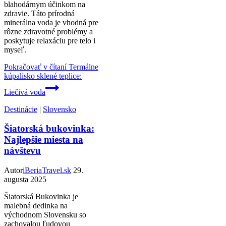
blahodárnym účinkom na
zdravie. Táto prírodná
minerálna voda je vhodná pre
rôzne zdravotné problémy a
poskytuje relaxáciu pre telo i
myseľ.
Pokračovať v čítaní
Termálne
kúpalisko sklené teplice:
Liečivá voda
Destinácie
|
Slovensko
Šiatorská bukovinka:
Najlepšie miesta na
návštevu
Autor
iBeriaTravel.sk
29.
augusta 2025
Šiatorská Bukovinka je
malebná dedinka na
východnom Slovensku so
zachovalou ľudovou