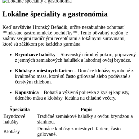
Lokálne špeciality a gastronómia
Keď navštívite Hronský Beňadik, určite nezabudnite ochutnať
**miestne gastronomické pochúťky**. Tento pôvabný región je
známy svojimi tradičnými receptúrami a lokálnymi surovinami,
ktoré sú zážitkom pre každého gurmána.
Bryndzové halušky
– Slovenský národný pokrm, pripravený
z jemných zemiakových halušiek a lahodnej ovčej bryndze.
Klobásy z miestnych fariem
– Domáce klobásy vyrobené z
kvalitného mäsa, ktoré sú často grilované alebo podávané s
čerstvým chlebom.
Kapustnica
– Bohatá a výživná polievka z kyslej kapusty,
údeného mäsa a klobásy, ideálna na chladné večery.
Špecialita
Popis
Bryndzové
Tradičné zemiakové halušky s ovčou bryndzou a
halušky
slaninou.
Domáce klobásy z miestnych fariem, často
Klobásy
grilované.