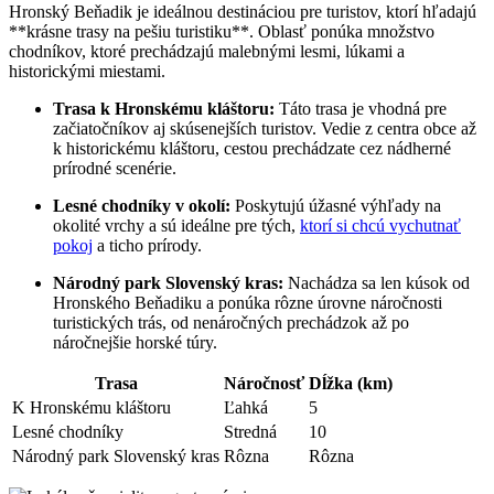
Hronský Beňadik je ideálnou destináciou pre turistov, ktorí hľadajú
**krásne trasy na pešiu turistiku**. Oblasť ponúka množstvo
chodníkov, ktoré prechádzajú malebnými lesmi, lúkami a
historickými miestami.
Trasa k Hronskému kláštoru:
Táto trasa je vhodná pre
začiatočníkov aj skúsenejších turistov. Vedie z centra obce až
k historickému kláštoru, cestou prechádzate cez nádherné
prírodné scenérie.
Lesné chodníky v okolí:
Poskytujú úžasné výhľady na
okolité vrchy a sú ideálne pre tých,
ktorí si chcú vychutnať
pokoj
a ticho prírody.
Národný park Slovenský kras:
Nachádza sa len kúsok od
Hronského Beňadiku a ponúka rôzne úrovne náročnosti
turistických trás, od nenáročných prechádzok až po
náročnejšie horské túry.
Trasa
Náročnosť
Dĺžka (km)
K Hronskému kláštoru
Ľahká
5
Lesné chodníky
Stredná
10
Národný park Slovenský kras
Rôzna
Rôzna