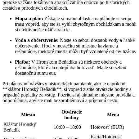
pretože väčšina lokálnych atrakcií zahŕňa chôdzu po historických
cestách a prírodných chodníkoch.
Mapa a plán:
Získajte si mapu oblasti a naplánujte si svoju
trasu vopred, aby ste sa vyhli zbytočným obchádzkam a mohli
si efektívnejšie užiť atrakcie.
Voda a občerstvenie:
Noste so sebou dostatok vody a ľahké
občerstvenie. Hoci v mestečku sú miestne kaviarne a
reštaurácie, niektoré miesta môžu byť vzdialené od civilizácie.
Platba:
V Hronskom Beňadiku sú niektoré obchody a
reštaurácie, ktoré akceptujú iba hotovosť. Majte so sebou
dostatočnú sumu eur.
Pri plánovaní návštevy historických pamiatok, ako je napríklad
**kláštor Hronský Beňadik**, si vopred zistite otváracie hodiny a
prípadné poplatky za vstup. Pozrite si aj aktuálne miestne pravidlá a
odporúčania, aby ste mali bezproblémovú a príjemnú cestu.
Otváracie
Miesto
Mena
hodiny
Kláštor Hronský
10:00 – 18:00
Hotovosť (EUR)
Beňadik
Karta/Hotovosť