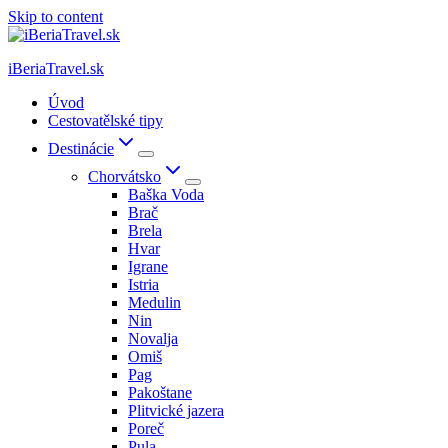
Skip to content
iBeriaTravel.sk
Úvod
Cestovatělské tipy
Destinácie
Chorvátsko
Baška Voda
Brač
Brela
Hvar
Igrane
Istria
Medulin
Nin
Novalja
Omiš
Pag
Pakoštane
Plitvické jazera
Poreč
Pula