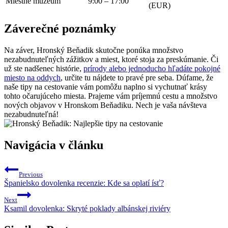
Miestne múzeum
9:00 – 17:00
(EUR)
Záverečné poznámky
Na záver, Hronský Beňadik skutočne ponúka množstvo
nezabudnuteľných zážitkov a miest, ktoré stoja za preskúmanie. Či
už ste nadšenec histórie,
prírody alebo jednoducho hľadáte pokojné
miesto na oddych
, určite tu nájdete to pravé pre seba. Dúfame, že
naše tipy na cestovanie vám pomôžu naplno si vychutnať krásy
tohto očarujúceho miesta. Prajeme vám príjemnú cestu a množstvo
nových objavov v Hronskom Beňadiku. Nech je vaša návšteva
nezabudnuteľná!
Navigácia v článku
Previous
Španielsko dovolenka recenzie: Kde sa oplatí ísť?
Next
Ksamil dovolenka: Skryté poklady albánskej riviéry