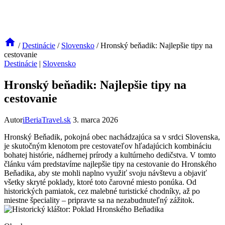
/
Destinácie
/
Slovensko
/
Hronský beňadik: Najlepšie tipy na
cestovanie
Destinácie
|
Slovensko
Hronský beňadik: Najlepšie tipy na
cestovanie
Autor
iBeriaTravel.sk
3. marca 2026
Hronský Beňadik, pokojná obec nachádzajúca sa v srdci Slovenska,
je skutočným klenotom pre cestovateľov hľadajúcich kombináciu
bohatej histórie, nádhernej prírody a kultúrneho dedičstva. V tomto
článku vám predstavíme najlepšie tipy na cestovanie do Hronského
Beňadika, aby ste mohli naplno využiť svoju návštevu a objaviť
všetky skryté poklady, ktoré toto čarovné miesto ponúka. Od
historických pamiatok, cez malebné turistické chodníky, až po
miestne špeciality – pripravte sa na nezabudnuteľný zážitok.