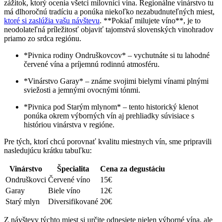
zážitok, ktorý ocenia všetci milovníci vína. Regionálne vinárstvo tu
má dlhoročnú tradíciu a ponúka niekoľko nezabudnuteľných miest,
ktoré si zaslúžia vašu návštevu
. **Pokiaľ milujete víno**, je to
neodolateľná príležitosť objaviť tajomstvá slovenských vinohradov
priamo zo srdca regiónu.
*Pivnica rodiny Ondruškovcov* – vychutnáte si tu lahodné
červené vína a príjemnú rodinnú atmosféru.
*Vinárstvo Garay* – známe svojimi bielymi vínami plnými
sviežosti a jemnými ovocnými tónmi.
*Pivnica pod Starým mlynom* – tento historický klenot
ponúka okrem výborných vín aj prehliadky súvisiace s
históriou vinárstva v regióne.
Pre tých, ktorí chcú porovnať kvalitu miestnych vín, sme pripravili
nasledujúcu krátku tabuľku:
Vinárstvo
Špecialita
Cena za degustáciu
Ondruškovci
Červené víno
15€
Garay
Biele víno
12€
Starý mlyn
Diversifikované
20€
Z návštevy týchto miest si určite odnesiete nielen výborné vína, ale