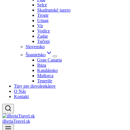
Selce
Skadranské jazero
Trogir
Umag
Vir
Vodice
Zadar
Tučepi
Slovensko
Španielsko
Gran Canaria
Ibiza
Katalánsko
Mallorca
Tenerife
Tipy pre dovolenkárov
O Nás
Kontakt
iBeriaTravel.sk