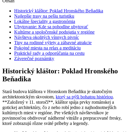
Obsah
Historický kláštor: Poklad Hronského Beňadika
Najlepšie trasy na pešiu turistiku
Lokálne špeciality a gastronómia
Ubytovanie: Kde sa pohodlne ubytovať
Kultúrne a spoločenské podujatia v regióne
Návšteva okolitých vínnych pivníc
Tipy na rodinné výlety a zábavné atrakcie
Pokojné miesta na relax a meditáciu
Praktické rady a odporúčania na cestu
Záverečné poznámky
Historický kláštor: Poklad Hronského
Beňadika
Stará budova kláštora v Hronskom Beňadiku je skutočným
architektonickým skvostom,
ktorý sa pýši bohatou históriou
.
**Založený v 11. storočí**, kláštor spája prvky románskej a
gotickej architektúry, čo z neho robí jedno z najhodnotnejších
kultúrnych miest v regióne. Pre všetkých návštevníkov je
povinnosťou obdivovať nádherné vitráže a prepracované fresky,
ktoré zobrazujú rôzne sväté príbehy a legendy.