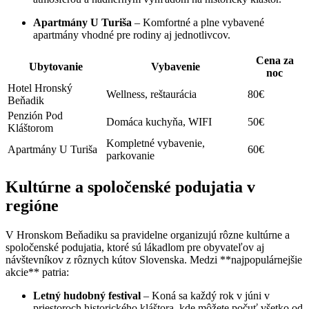
Apartmány U Turiša
– Komfortné a plne vybavené
apartmány vhodné pre rodiny aj jednotlivcov.
Cena za
Ubytovanie
Vybavenie
noc
Hotel Hronský
Wellness, reštaurácia
80€
Beňadik
Penzión Pod
Domáca kuchyňa, WIFI
50€
Kláštorom
Kompletné vybavenie,
Apartmány U Turiša
60€
parkovanie
Kultúrne a spoločenské podujatia v
regióne
V Hronskom Beňadiku sa pravidelne organizujú rôzne kultúrne a
spoločenské podujatia, ktoré sú lákadlom pre obyvateľov aj
návštevníkov z rôznych kútov Slovenska. Medzi **najpopulárnejšie
akcie** patria:
Letný hudobný festival
– Koná sa každý rok v júni v
priestoroch historického kláštora, kde môžete počuť všetko od