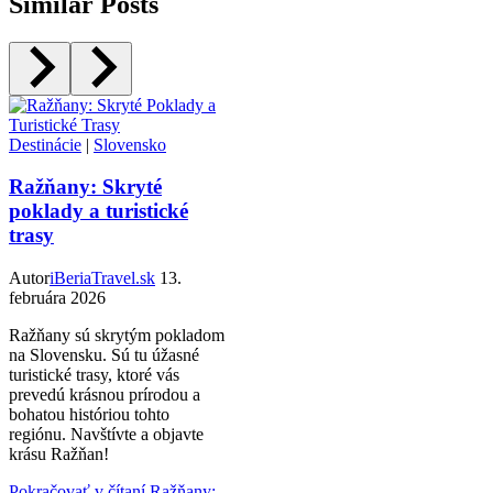
Similar Posts
Destinácie
|
Slovensko
Ražňany: Skryté
poklady a turistické
trasy
Autor
iBeriaTravel.sk
13.
februára 2026
Ražňany sú skrytým pokladom
na Slovensku. Sú tu úžasné
turistické trasy, ktoré vás
prevedú krásnou prírodou a
bohatou históriou tohto
regiónu. Navštívte a objavte
krásu Ražňan!
Pokračovať v čítaní
Ražňany: