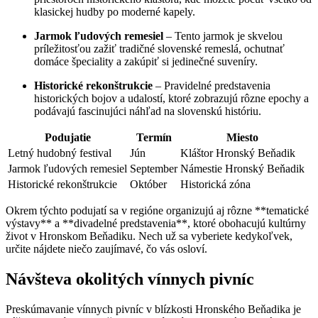
klasickej hudby po moderné kapely.
Jarmok ľudových remesiel
– Tento jarmok je skvelou
príležitosťou zažiť tradičné slovenské remeslá, ochutnať
domáce špeciality a zakúpiť si jedinečné suveníry.
Historické rekonštrukcie
– Pravidelné predstavenia
historických bojov a udalostí, ktoré zobrazujú rôzne epochy a
podávajú fascinujúci náhľad na slovenskú históriu.
Podujatie
Termín
Miesto
Letný hudobný festival
Jún
Kláštor Hronský Beňadik
Jarmok ľudových remesiel
September
Námestie Hronský Beňadik
Historické rekonštrukcie
Október
Historická zóna
Okrem týchto podujatí sa v regióne organizujú aj rôzne **tematické
výstavy** a **divadelné predstavenia**, ktoré obohacujú kultúrny
život v Hronskom Beňadiku. Nech už sa vyberiete kedykoľvek,
určite nájdete niečo zaujímavé, čo vás osloví.
Návšteva okolitých vínnych pivníc
Preskúmavanie vínnych pivníc v blízkosti Hronského Beňadika je