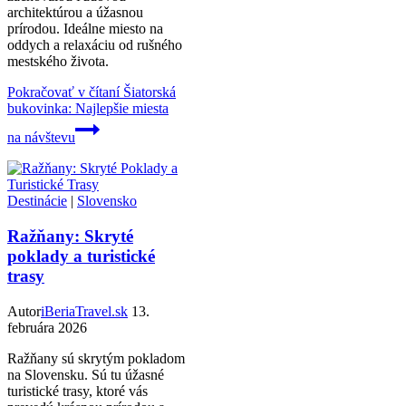
architektúrou a úžasnou
prírodou. Ideálne miesto na
oddych a relaxáciu od rušného
mestského života.
Pokračovať v čítaní
Šiatorská
bukovinka: Najlepšie miesta
na návštevu
Destinácie
|
Slovensko
Ražňany: Skryté
poklady a turistické
trasy
Autor
iBeriaTravel.sk
13.
februára 2026
Ražňany sú skrytým pokladom
na Slovensku. Sú tu úžasné
turistické trasy, ktoré vás