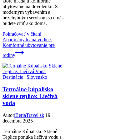
ktoré hľadajú komfortné
ubytovanie na dovolenku. S
moderným vybavením a
bezchybným servisom sa u nás
budete cítiť ako doma.
Pokračovať v čítaní
Apartmány leana vodice:
Komfortné ubytovanie pre
rodiny
Destinácie
|
Slovensko
Termálne kúpalisko
sklené teplice: Liečivá
voda
Autor
iBeriaTravel.sk
19.
decembra 2025
Termálne Kúpalisko Sklené
Teplice ponúka liečivú vodu s