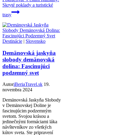
Skryté poklady a turistické
trasy
Destinácie
|
Slovensko
Demänovská jaskyňa
slobody demänovská
dolina: Fascinujúci
podzemný svet
Autor
iBeriaTravel.sk
19.
novembra 2024
Demänovská Jaskyňa Slobody
v Demänovskej Doline je
fascinujúcim podzemným
svetom. Svojou krásou a
jedinečnými formáciami láka
návštevníkov zo všetkých
kútov sveta. Ste pripravení