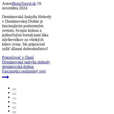
Autor
iBeriaTravel.sk
19.
novembra 2024
Demänovská Jaskyňa Slobody
v Demänovskej Doline je
fascinujúcim podzemným
svetom. Svojou krásou a
jedinečnými formáciami láka
návštevníkov zo všetkých
kútov sveta. Ste pripravení
zažiť úžasné dobrodružstvo?
Pokračovať v čítaní
Demänovská jaskyňa slobody
demänovská dolina:
Fascinujúci podzemný svet