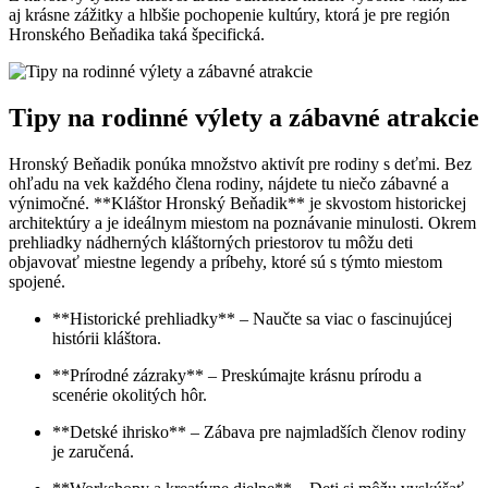
aj krásne zážitky a hlbšie pochopenie kultúry, ktorá je pre región
Hronského Beňadika taká špecifická.
Tipy na rodinné výlety a zábavné atrakcie
Hronský Beňadik ponúka množstvo aktivít pre rodiny s deťmi. Bez
ohľadu na vek každého člena rodiny, nájdete tu niečo zábavné a
výnimočné. **Kláštor Hronský Beňadik** je skvostom historickej
architektúry a je ideálnym miestom na poznávanie minulosti. Okrem
prehliadky nádherných kláštorných priestorov tu môžu deti
objavovať miestne legendy a príbehy, ktoré sú s týmto miestom
spojené.
**Historické prehliadky** – Naučte sa viac o fascinujúcej
histórii kláštora.
**Prírodné zázraky** – Preskúmajte krásnu prírodu a
scenérie okolitých hôr.
**Detské ihrisko** – Zábava pre najmladších členov rodiny
je zaručená.