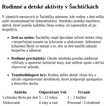
Rodinné a detské aktivity v Šachtičkách
V zimných mesiacoch je Šachtičky miestom, kde rodiny a deti môžu
zažiť nezabudnuteľné dobrodružstvá. Stredisko ponúka množstvo
aktivít, ktoré potešia každého člena rodiny od najmenších až po
dospelých.
Deti na snehu:
Šachtičky majú špeciálne určené detské zóny
s bezpečnými trasami na lyžovanie a sánkovanie. Inštruktori
lyžiarskej školy sa starajú o to, aby sa deti naučili základy
bezpečne a zábavne.
Rodinné prechádzky:
Okolie strediska ponúka nádherné
výhľady a upravené turistické trasy, kde môžete spolu s deťmi
objavovať prírodu.
Teambuildingové hry:
Rodiny môžu skúsiť rôzne hry a
súťaže organizované strediskom, ktoré podporujú spoluprácu
a tímového ducha.
Aktivita
Odporúčaný Vek
Trvanie
Lyžiarska škola pre deti
5 – 12 rokov
1 – 2 hodiny
Sánkovanie
4 roky a viac
Prenosné / Celodenné