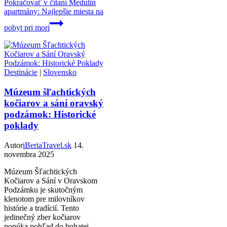
Pokračovať v čítaní
Medulin
apartmány: Najlepšie miesta na
pobyt pri mori
Destinácie
|
Slovensko
Múzeum šľachtických
kočiarov a sání oravský
podzámok: Historické
poklady
Autor
iBeriaTravel.sk
14.
novembra 2025
Múzeum Šľachtických
Kočiarov a Sání v Oravskom
Podzámku je skutočným
klenotom pre milovníkov
histórie a tradícií. Tento
jedinečný zber kočiarov
ponúka pohľad do bohatej