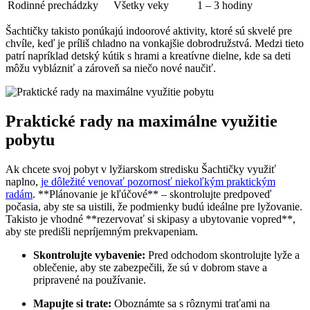
Rodinné prechádzky
Všetky veky
1 – 3 hodiny
Šachtičky takisto ponúkajú indoorové aktivity, ktoré sú skvelé pre
chvíle, keď je príliš chladno na vonkajšie dobrodružstvá. Medzi tieto
patrí napríklad detský kútik s hrami a kreatívne dielne, kde sa deti
môžu vyblázniť a zároveň sa niečo nové naučiť.
Praktické rady na maximálne využitie
pobytu
Ak chcete svoj pobyt v lyžiarskom stredisku Šachtičky využiť
naplno,
je dôležité venovať pozornosť niekoľkým praktickým
radám
. **Plánovanie je kľúčové** – skontrolujte predpoveď
počasia, aby ste sa uistili, že podmienky budú ideálne pre lyžovanie.
Takisto je vhodné **rezervovať si skipasy a ubytovanie vopred**,
aby ste predišli nepríjemným prekvapeniam.
Skontrolujte vybavenie:
Pred odchodom skontrolujte lyže a
oblečenie, aby ste zabezpečili, že sú v dobrom stave a
pripravené na používanie.
Mapujte si trate:
Oboznámte sa s rôznymi traťami na