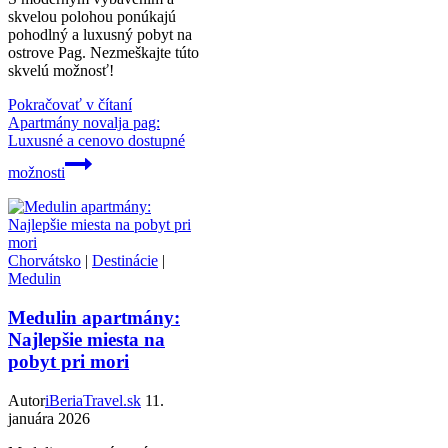
skvelou polohou ponúkajú
pohodlný a luxusný pobyt na
ostrove Pag. Nezmeškajte túto
skvelú možnosť!
Pokračovať v čítaní
Apartmány novalja pag:
Luxusné a cenovo dostupné
možnosti
Chorvátsko
|
Destinácie
|
Medulin
Medulin apartmány:
Najlepšie miesta na
pobyt pri mori
Autor
iBeriaTravel.sk
11.
januára 2026