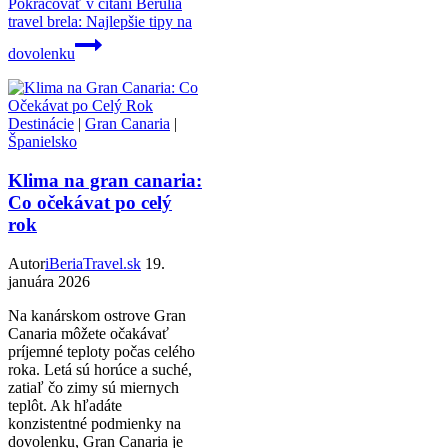
Pokračovať v čítaní
Berulia
travel brela: Najlepšie tipy na
dovolenku
Destinácie
|
Gran Canaria
|
Španielsko
Klima na gran canaria:
Co očekávat po celý
rok
Autor
iBeriaTravel.sk
19.
januára 2026
Na kanárskom ostrove Gran
Canaria môžete očakávať
príjemné teploty počas celého
roka. Letá sú horúce a suché,
zatiaľ čo zimy sú miernych
teplôt. Ak hľadáte
konzistentné podmienky na
dovolenku, Gran Canaria je