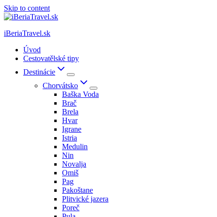
Skip to content
iBeriaTravel.sk
Úvod
Cestovatělské tipy
Destinácie
Chorvátsko
Baška Voda
Brač
Brela
Hvar
Igrane
Istria
Medulin
Nin
Novalja
Omiš
Pag
Pakoštane
Plitvické jazera
Poreč
Pula