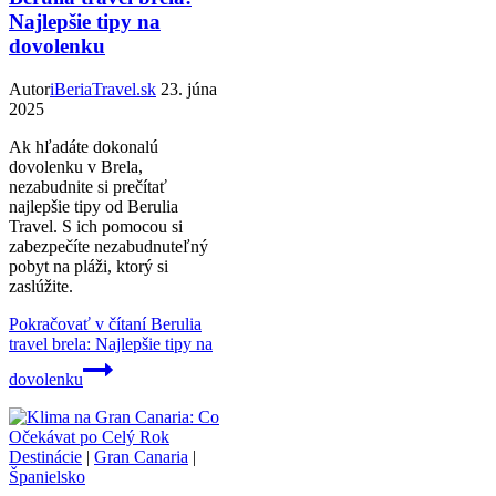
Najlepšie tipy na
dovolenku
Autor
iBeriaTravel.sk
23. júna
2025
Ak hľadáte dokonalú
dovolenku v Brela,
nezabudnite si prečítať
najlepšie tipy od Berulia
Travel. S ich pomocou si
zabezpečíte nezabudnuteľný
pobyt na pláži, ktorý si
zaslúžite.
Pokračovať v čítaní
Berulia
travel brela: Najlepšie tipy na
dovolenku
Destinácie
|
Gran Canaria
|
Španielsko