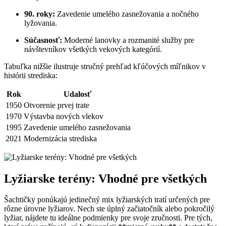
90. roky:
Zavedenie umelého zasnežovania a nočného
lyžovania.
Súčasnosť:
Moderné lanovky a rozmanité služby pre
návštevníkov všetkých vekových kategórií.
Tabuľka nižšie ilustruje stručný prehľad kľúčových míľnikov v
histórii strediska:
Rok
Udalosť
1950
Otvorenie prvej trate
1970
Výstavba nových vlekov
1995
Zavedenie umelého zasnežovania
2021
Modernizácia strediska
Lyžiarske terény: Vhodné pre všetkých
Šachtičky ponúkajú jedinečný mix lyžiarských tratí určených pre
rôzne úrovne lyžiarov. Nech ste úplný začiatočník alebo pokročilý
lyžiar, nájdete tu ideálne podmienky pre svoje zručnosti. Pre tých,