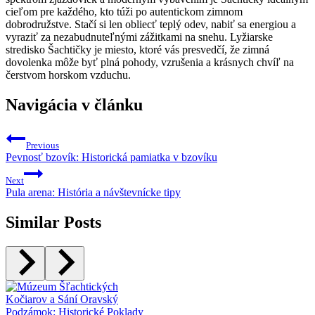
cieľom pre každého, kto túži po autentickom zimnom
dobrodružstve. Stačí si len obliecť teplý odev, nabiť sa energiou a
vyraziť za nezabudnuteľnými zážitkami na snehu. Lyžiarske
stredisko Šachtičky je miesto, ktoré vás presvedčí, že zimná
dovolenka môže byť plná pohody, vzrušenia a krásnych chvíľ na
čerstvom horskom vzduchu.
Navigácia v článku
Previous
Pevnosť bzovík: Historická pamiatka v bzovíku
Next
Pula arena: História a návštevnícke tipy
Similar Posts