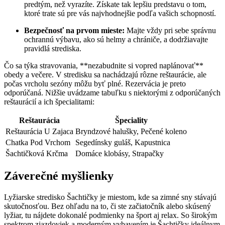
predtým, než vyrazíte. Získate tak lepšiu predstavu o tom,
ktoré trate sú pre vás najvhodnejšie podľa vašich schopností.
Bezpečnosť na prvom mieste:
Majte vždy pri sebe správnu
ochrannú výbavu, ako sú helmy a chrániče, a dodržiavajte
pravidlá strediska.
Čo sa týka stravovania, **nezabudnite si vopred naplánovať**
obedy a večere. V stredisku sa nachádzajú rôzne reštaurácie, ale
počas vrcholu sezóny môžu byť plné. Rezervácia je preto
odporúčaná. Nižšie uvádzame tabuľku s niektorými z odporúčaných
reštaurácií a ich špecialitami:
Reštaurácia
Špeciality
Reštaurácia U Zajaca
Bryndzové halušky, Pečené koleno
Chatka Pod Vrchom
Segedínsky guláš, Kapustnica
Šachtičková Krčma
Domáce klobásy, Strapačky
Záverečné myšlienky
Lyžiarske stredisko Šachtičky je miestom, kde sa zimné sny stávajú
skutočnosťou. Bez ohľadu na to, či ste začiatočník alebo skúsený
lyžiar, tu nájdete dokonalé podmienky na šport aj relax. So širokým
spektrom zjazdoviek a moderným vybavením je Šachtičky ideálnym