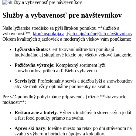
Služby a vybavenosť pre návštevníkov
Naše lyžiarske stredisko sa pýši širokou ponukou **služieb a
vybaveností**,
ktoré uspokoja aj tých najnáročnejších návštevníkov
.
Okrem kvalitných zjazdoviek a moderných vlekov vám ponúkame:
Lyžiarska škola
: Certifikovaní inštruktori ponúkajú
individuálne aj skupinové lekcie pre všetky vekové kategórie.
Požičovňa výstroje
: Komplexný sortiment lyží,
snowboardov, prilieb a ďalšieho vybavenia.
Servis lyží
: Profesionálny servis a údržba lyží a snowboardov,
aby ste mali vždy optimálne podmienky na svahu.
Pre váš pohodlný pobyt máme pripravené aj rôzne **stravovacie
možnosti**:
Reštaurácie a bufety
: Výber z tradičných slovenských jedál
a fast food ponuky priamo na svahu.
Après-ski bary
: Ideálne miesto na relax po dni strávenom na
svahu s výberom horúcich nápojov a koktailov.