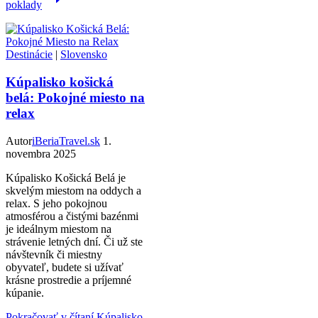
poklady
Destinácie
|
Slovensko
Kúpalisko košická
belá: Pokojné miesto na
relax
Autor
iBeriaTravel.sk
1.
novembra 2025
Kúpalisko Košická Belá je
skvelým miestom na oddych a
relax. S jeho pokojnou
atmosférou a čistými bazénmi
je ideálnym miestom na
strávenie letných dní. Či už ste
návštevník či miestny
obyvateľ, budete si užívať
krásne prostredie a príjemné
kúpanie.
Pokračovať v čítaní
Kúpalisko