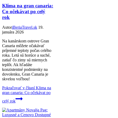
Klima na gran canaria:
Co očekávat po celý
rok
Autor
iBeriaTravel.sk
19.
januára 2026
Na kanárskom ostrove Gran
Canaria môžete očakávať
príjemné teploty počas celého
roka. Letá sú horúce a suché,
zatiaľ čo zimy sú miernych
teplôt. Ak hľadáte
konzistentné podmienky na
dovolenku, Gran Canaria je
skvelou voľbou!
Pokračovať v čítaní
Klima na
gran canaria: Co očekávat po
celý rok