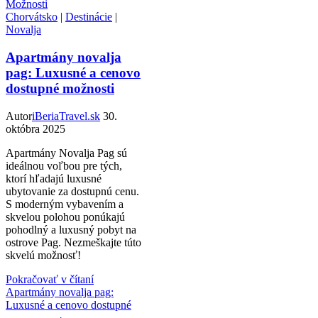
Chorvátsko
|
Destinácie
|
Novalja
Apartmány novalja
pag: Luxusné a cenovo
dostupné možnosti
Autor
iBeriaTravel.sk
30.
októbra 2025
Apartmány Novalja Pag sú
ideálnou voľbou pre tých,
ktorí hľadajú luxusné
ubytovanie za dostupnú cenu.
S moderným vybavením a
skvelou polohou ponúkajú
pohodlný a luxusný pobyt na
ostrove Pag. Nezmeškajte túto
skvelú možnosť!
Pokračovať v čítaní
Apartmány novalja pag:
Luxusné a cenovo dostupné