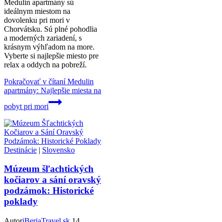
Medulin apartmány sú
ideálnym miestom na
dovolenku pri mori v
Chorvátsku. Sú plné pohodlia
a moderných zariadení, s
krásnym výhľadom na more.
Vyberte si najlepšie miesto pre
relax a oddych na pobreží.
Pokračovať v čítaní
Medulin
apartmány: Najlepšie miesta na
pobyt pri mori
Destinácie
|
Slovensko
Múzeum šľachtických
kočiarov a sání oravský
podzámok: Historické
poklady
Autor
iBeriaTravel.sk
14.