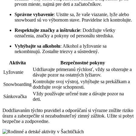
prvom mieste, najmä pre deti a začiatočníkov.
Správne vybavenie
: Uistite sa, že vaše viazanie, lyže alebo
snowboard sú vo výbornom stave. Pravidelne ich kontrolujte.
Respektujte značky a inštrukcie
: Dodržujte všetky
označenia, značky a pokyny od personálu strediska.
Vyhýbajte sa alkoholu
: Alkohol a lyžovanie sa
nekombinujú. Zostaňte triezvy a sústredený.
Aktivita
Bezpečnostné pokyny
Udržiavajte primeranú rýchlosť, vždy sa obzerajte a
Lyžovanie
dávajte pozor na ostatných lyžiarov.
Kontrolujte svoj výstroj, vyhýbajte sa prekážkam a
Snowboarding
dodržujte svoje schopnosti.
Vždy používajte určené trate a dávajte pozor na
Sánkovačka
deti.
Dodržiavaním týchto pravidiel a odporúčaní si výrazne znížite riziko
úrazu a zabezpečíte si nezabudnuteľný zimný zážitok. Užite si pobyt
bezpečne a zodpovedne.