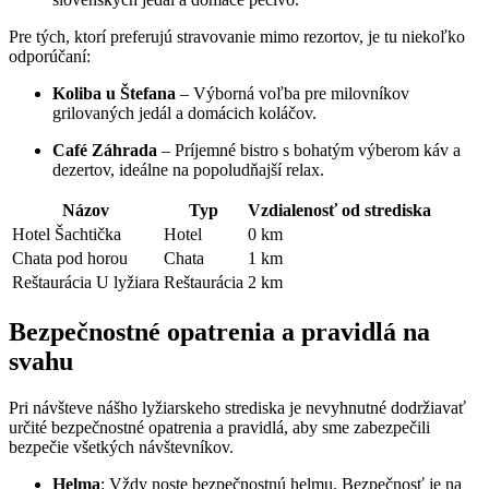
Pre tých, ktorí preferujú stravovanie mimo rezortov, je tu niekoľko
odporúčaní:
Koliba u Štefana
– Výborná voľba pre milovníkov
grilovaných jedál a domácich koláčov.
Café Záhrada
– Príjemné bistro s bohatým výberom káv a
dezertov, ideálne na popoludňajší relax.
Názov
Typ
Vzdialenosť od strediska
Hotel Šachtička
Hotel
0 km
Chata pod horou
Chata
1 km
Reštaurácia U lyžiara
Reštaurácia
2 km
Bezpečnostné opatrenia a pravidlá na
svahu
Pri návšteve nášho lyžiarskeho strediska je nevyhnutné dodržiavať
určité bezpečnostné opatrenia a pravidlá, aby sme zabezpečili
bezpečie všetkých návštevníkov.
Helma
: Vždy noste bezpečnostnú helmu. Bezpečnosť je na