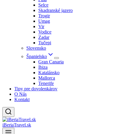
Selce
Skadranské jazero
Trogir
Umag
Vir
Vodice
Zadar
Tučepi
Slovensko
Španielsko
Gran Canaria
Ibiza
Katalánsko
Mallorca
Tenerife
Tipy pre dovolenkárov
O Nás
Kontakt
iBeriaTravel.sk