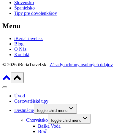
Slovensko
Španielsko
Tipy pre dovolenkárov
Menu
iBeriaTravel.sk
Blog
O Nás
Kontakt
© 2026 iBeriaTravel.sk |
Zásady ochrany osobných údajov
Úvod
Cestovatělské tipy
Destinácie
Toggle child menu
Chorvátsko
Toggle child menu
Baška Voda
Brač