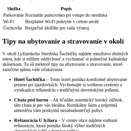
Služba
Popis
Parkovanie
Rozsiahle parkovisko pri vstupe do strediska
Wi-Fi
Bezplatné Wi-Fi pokrytie v celom areáli
Úschovňa
Bezpečné úložište pre vašu výstroj
Tipy na ubytovanie a stravovanie v okolí
V okolí Lyžiarskeho Strediska Šachtičky nájdete množstvo útulných
miest, kde si môžete oddýchnuť a vychutnať si jedinečné kulinárske
skúsenosti. Tu sú niektoré tipy na ubytovanie a stravovanie, ktoré
zaručene splnia vaše očakávania:
Hotel Šachtička
– Tento hotel ponúka komfortné ubytovanie
priamo pri zjazdovkách. Vychutnajte si wellness centrum a
vynikajúcu reštauráciu s tradičnými slovenskými jedlami.
Chata pod horou
– Ak hľadáte autentický horský zážitok,
táto chata je pre vás ideálna. Rustikálny šarm a príjemná
atmosféra vám poskytnú nezabudnuteľný pobyt.
Reštaurácia U lyžiara
– V centre obce nájdete rodinnú
reštauráciu, ktorá ponúka široký výber tradičných
slovenských jedál a domáce pečivo.