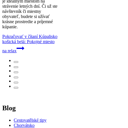
je ideálnym miestom na
strávenie letných dní. Či už ste
návštevník či miestny
obyvateľ, budete si užívať
krásne prostredie a príjemné
kúpanie.
Pokračovať v čítaní
Kúpalisko
košická belá: Pokojné miesto
na relax
Blog
Cestovatělské tipy
Chorvátsko