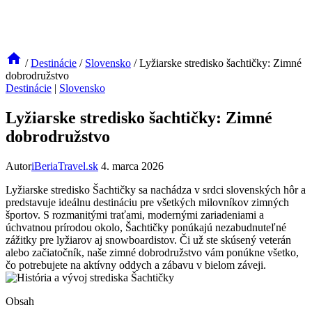
/
Destinácie
/
Slovensko
/
Lyžiarske stredisko šachtičky: Zimné
dobrodružstvo
Destinácie
|
Slovensko
Lyžiarske stredisko šachtičky: Zimné
dobrodružstvo
Autor
iBeriaTravel.sk
4. marca 2026
Lyžiarske stredisko Šachtičky sa nachádza v srdci slovenských hôr a
predstavuje ideálnu destináciu pre všetkých milovníkov zimných
športov. S rozmanitými traťami, modernými zariadeniami a
úchvatnou prírodou okolo, Šachtičky ponúkajú nezabudnuteľné
zážitky pre lyžiarov aj snowboardistov. Či už ste skúsený veterán
alebo začiatočník, naše zimné dobrodružstvo vám ponúkne všetko,
čo potrebujete na aktívny oddych a zábavu v bielom záveji.
Obsah