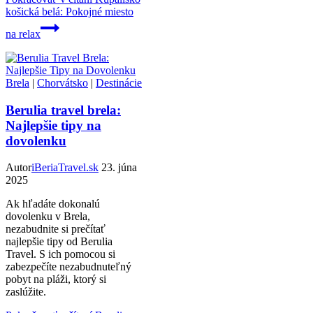
košická belá: Pokojné miesto
na relax
Brela
|
Chorvátsko
|
Destinácie
Berulia travel brela:
Najlepšie tipy na
dovolenku
Autor
iBeriaTravel.sk
23. júna
2025
Ak hľadáte dokonalú
dovolenku v Brela,
nezabudnite si prečítať
najlepšie tipy od Berulia
Travel. S ich pomocou si
zabezpečíte nezabudnuteľný
pobyt na pláži, ktorý si
zaslúžite.