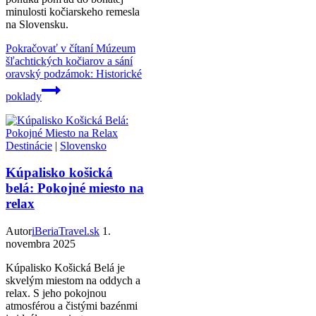
minulosti kočiarskeho remesla
na Slovensku.
Pokračovať v čítaní
Múzeum
šľachtických kočiarov a sání
oravský podzámok: Historické
poklady
Destinácie
|
Slovensko
Kúpalisko košická
belá: Pokojné miesto na
relax
Autor
iBeriaTravel.sk
1.
novembra 2025
Kúpalisko Košická Belá je
skvelým miestom na oddych a
relax. S jeho pokojnou
atmosférou a čistými bazénmi