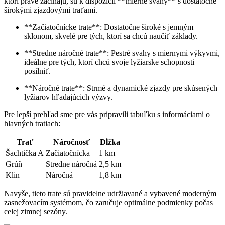
ktorí práve začínajú, sú k dispozícii **mierné svahy** s dostatočne
širokými zjazdovými traťami.
**Začiatočnícke trate**: Dostatočne široké s jemným
sklonom, skvelé pre tých, ktorí sa chcú naučiť základy.
**Stredne náročné trate**: Pestré svahy s miernymi výkyvmi,
ideálne pre tých, ktorí chcú svoje lyžiarske schopnosti
posilniť.
**Náročné trate**: Strmé a dynamické zjazdy pre skúsených
lyžiarov hľadajúcich výzvy.
Pre lepší prehľad sme pre vás pripravili tabuľku s informáciami o
hlavných tratiach:
Trať
Náročnosť
Dĺžka
Šachtička A
Začiatočnícka
1 km
Grúň
Stredne náročná
2,5 km
Klin
Náročná
1,8 km
Navyše, tieto trate sú pravidelne udržiavané a vybavené moderným
zasnežovacím systémom, čo zaručuje optimálne podmienky počas
celej zimnej sezóny.