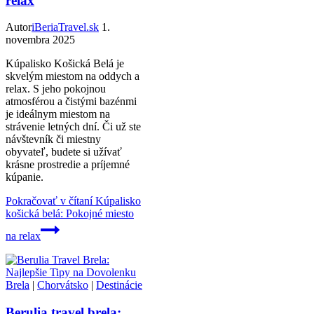
relax
Autor
iBeriaTravel.sk
1.
novembra 2025
Kúpalisko Košická Belá je
skvelým miestom na oddych a
relax. S jeho pokojnou
atmosférou a čistými bazénmi
je ideálnym miestom na
strávenie letných dní. Či už ste
návštevník či miestny
obyvateľ, budete si užívať
krásne prostredie a príjemné
kúpanie.
Pokračovať v čítaní
Kúpalisko
košická belá: Pokojné miesto
na relax
Brela
|
Chorvátsko
|
Destinácie
Berulia travel brela: