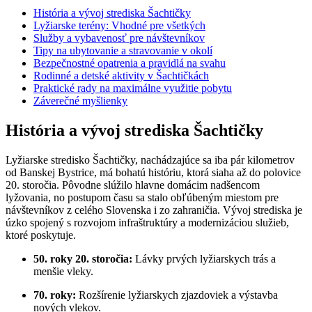
História a vývoj strediska Šachtičky
Lyžiarske terény: Vhodné pre všetkých
Služby a vybavenosť pre návštevníkov
Tipy na ubytovanie a stravovanie v okolí
Bezpečnostné opatrenia a pravidlá na svahu
Rodinné a detské aktivity v Šachtičkách
Praktické rady na maximálne využitie pobytu
Záverečné myšlienky
História a vývoj strediska Šachtičky
Lyžiarske stredisko Šachtičky, nachádzajúce sa iba pár kilometrov
od Banskej Bystrice, má bohatú históriu, ktorá siaha až do polovice
20. storočia. Pôvodne slúžilo hlavne domácim nadšencom
lyžovania, no postupom času sa stalo obľúbeným miestom pre
návštevníkov z celého Slovenska i zo zahraničia. Vývoj strediska je
úzko spojený s rozvojom infraštruktúry a modernizáciou služieb,
ktoré poskytuje.
50. roky 20. storočia:
Lávky prvých lyžiarskych trás a
menšie vleky.
70. roky:
Rozšírenie lyžiarskych zjazdoviek a výstavba
nových vlekov.