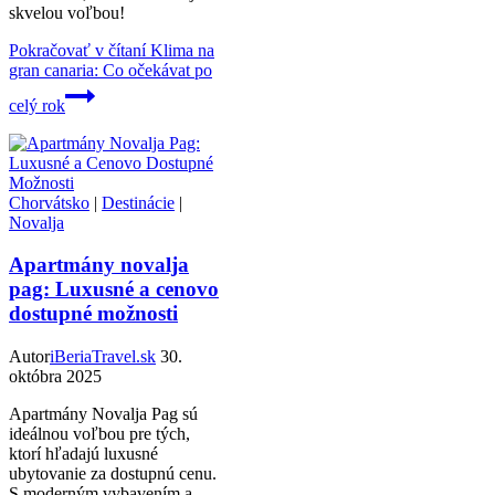
skvelou voľbou!
Pokračovať v čítaní
Klima na
gran canaria: Co očekávat po
celý rok
Chorvátsko
|
Destinácie
|
Novalja
Apartmány novalja
pag: Luxusné a cenovo
dostupné možnosti
Autor
iBeriaTravel.sk
30.
októbra 2025
Apartmány Novalja Pag sú
ideálnou voľbou pre tých,
ktorí hľadajú luxusné
ubytovanie za dostupnú cenu.
S moderným vybavením a