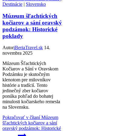
Destinácie
|
Slovensko
Múzeum šľachtických
kočiarov a sání oravský
podzámok: Historické
poklady
Autor
iBeriaTravel.sk
14.
novembra 2025
Múzeum Šľachtických
Kočiarov a Sání v Oravskom
Podzámku je skutočným
klenotom pre milovníkov
histórie a tradícií. Tento
jedinečný zber kočiarov
ponúka pohľad do bohatej
minulosti kočiarskeho remesla
na Slovensku.
Pokračovať v čítaní
Múzeum
šľachtických kočiarov a sání
oravský podzámok: Historické