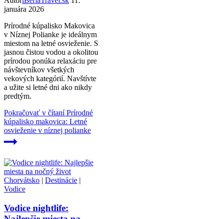
Autor
iBeriaTravel.sk
11.
januára 2026
Prírodné kúpalisko Makovica
v Níznej Polianke je ideálnym
miestom na letné osvieženie. S
jasnou čistou vodou a okolitou
prírodou ponúka relaxáciu pre
návštevníkov všetkých
vekových kategórií. Navštívte
a užite si letné dni ako nikdy
predtým.
Pokračovať v čítaní
Prírodné
kúpalisko makovica: Letné
osvieženie v níznej polianke
Chorvátsko
|
Destinácie
|
Vodice
Vodice nightlife:
Najlepšie miesta na