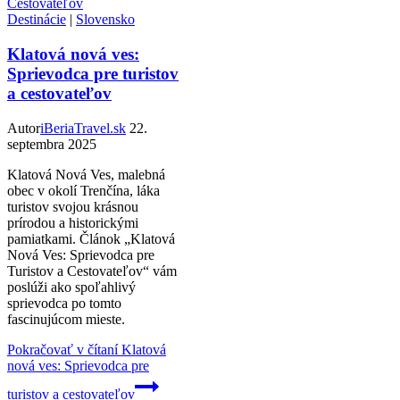
Destinácie
|
Slovensko
Klatová nová ves:
Sprievodca pre turistov
a cestovateľov
Autor
iBeriaTravel.sk
22.
septembra 2025
Klatová Nová Ves, malebná
obec v okolí Trenčína, láka
turistov svojou krásnou
prírodou a historickými
pamiatkami. Článok „Klatová
Nová Ves: Sprievodca pre
Turistov a Cestovateľov“ vám
poslúži ako spoľahlivý
sprievodca po tomto
fascinujúcom mieste.
Pokračovať v čítaní
Klatová
nová ves: Sprievodca pre
turistov a cestovateľov