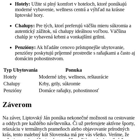
Hotely:
Užite si plný komfort v hoteloch, ktoré ponúkajú
moderné vybavenie, wellness centrá a výhľad na krásne
liptovské hory.
Chalupy:
Pre tých, ktorí preferujú väčšiu mieru súkromia a
autentický zážitok, sú chalupy ideálnou voľbou. Väčšina
chalúp je vybavená krbmi a vonkajšími grilmi.
Penzióny:
Ak hľadáte cenovo prístupnejšie ubytovanie,
penzióny poskytujú príjemné prostredie s raňajkami a často aj
domácim pohostinstvom.
Typ Ubytovania
Ponuka
Hotely
Moderné izby, wellness, reštaurácie
Chalupy
Krby, grily, súkromie
Penzióny
Domáce raňajky, pohostinnosť
Záverom
Na záver, Liptovský Ján ponúka nekonečné možnosti na cestovanie
a oddych pre každého návštevníka. Či už preferujete aktívne športy,
relaxáciu v termálnych prameňoch alebo objavovanie prírodných
krás, tento malebný kút Slovenska má pre vás všetko. Veríme, že