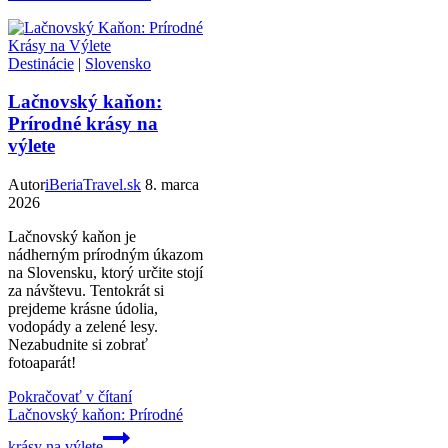
Destinácie
|
Slovensko
Lačnovský kaňon:
Prírodné krásy na
výlete
Autor
iBeriaTravel.sk
8. marca
2026
Lačnovský kaňon je
nádherným prírodným úkazom
na Slovensku, ktorý určite stojí
za návštevu. Tentokrát si
prejdeme krásne údolia,
vodopády a zelené lesy.
Nezabudnite si zobrať
fotoaparát!
Pokračovať v čítaní
Lačnovský kaňon: Prírodné
krásy na výlete