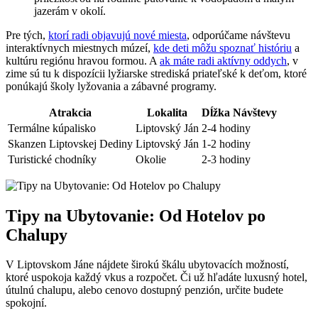
jazerám v okolí.
Pre tých,
ktorí radi objavujú nové miesta
, odporúčame návštevu
interaktívnych miestnych múzeí,
kde deti môžu spoznať históriu
a
kultúru regiónu hravou formou. A
ak máte radi aktívny oddych
, v
zime sú tu k dispozícii lyžiarske strediská priateľské k deťom, ktoré
ponúkajú školy lyžovania a zábavné programy.
Atrakcia
Lokalita
Dĺžka Návštevy
Termálne kúpalisko
Liptovský Ján
2-4 hodiny
Skanzen Liptovskej Dediny
Liptovský Ján
1-2 hodiny
Turistické chodníky
Okolie
2-3 hodiny
Tipy na Ubytovanie: Od Hotelov po
Chalupy
V Liptovskom Jáne nájdete širokú škálu ubytovacích možností,
ktoré uspokoja každý vkus a rozpočet. Či už hľadáte luxusný hotel,
útulnú chalupu, alebo cenovo dostupný penzión, určite budete
spokojní.