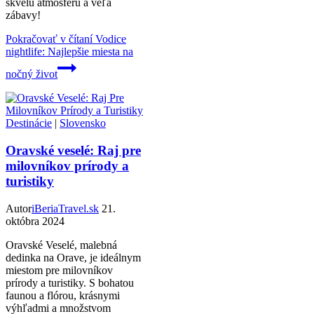
skvelú atmosféru a veľa
zábavy!
Pokračovať v čítaní
Vodice
nightlife: Najlepšie miesta na
nočný život
Destinácie
|
Slovensko
Oravské veselé: Raj pre
milovníkov prírody a
turistiky
Autor
iBeriaTravel.sk
21.
októbra 2024
Oravské Veselé, malebná
dedinka na Orave, je ideálnym
miestom pre milovníkov
prírody a turistiky. S bohatou
faunou a flórou, krásnymi
výhľadmi a množstvom