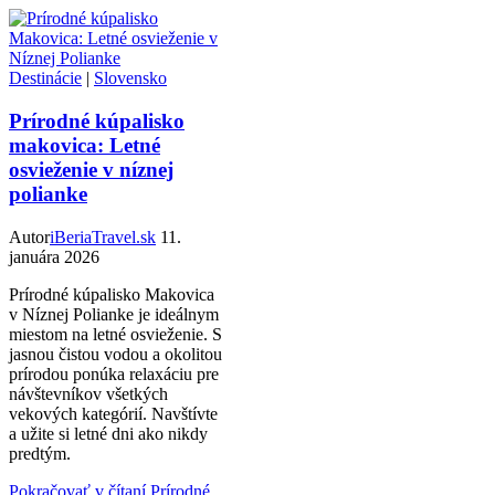
Destinácie
|
Slovensko
Prírodné kúpalisko
makovica: Letné
osvieženie v níznej
polianke
Autor
iBeriaTravel.sk
11.
januára 2026
Prírodné kúpalisko Makovica
v Níznej Polianke je ideálnym
miestom na letné osvieženie. S
jasnou čistou vodou a okolitou
prírodou ponúka relaxáciu pre
návštevníkov všetkých
vekových kategórií. Navštívte
a užite si letné dni ako nikdy
predtým.
Pokračovať v čítaní
Prírodné