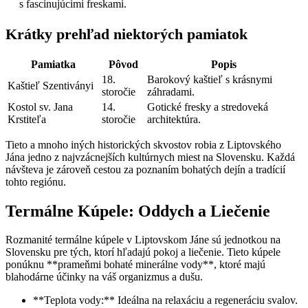
s fascinujúcimi freskami.
Krátky prehľad niektorých pamiatok
Pamiatka
Pôvod
Popis
18.
Barokový kaštieľ s krásnymi
Kaštieľ Szentiványi
storočie
záhradami.
Kostol sv. Jana
14.
Gotické fresky a stredoveká
Krstiteľa
storočie
architektúra.
Tieto a mnoho iných historických skvostov robia z Liptovského
Jána jedno z najvzácnejších kultúrnych miest na Slovensku. Každá
návšteva je zároveň cestou za poznaním bohatých dejín a tradícií
tohto regiónu.
Termálne Kúpele: Oddych a Liečenie
Rozmanité termálne kúpele v Liptovskom Jáne sú jednotkou na
Slovensku pre tých, ktorí hľadajú pokoj a liečenie. Tieto kúpele
ponúknu **prameňmi bohaté minerálne vody**, ktoré majú
blahodárne účinky na váš organizmus a dušu.
**Teplota vody:** Ideálna na relaxáciu a regeneráciu svalov.