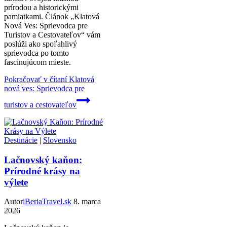
prírodou a historickými
pamiatkami. Článok „Klatová
Nová Ves: Sprievodca pre
Turistov a Cestovateľov“ vám
poslúži ako spoľahlivý
sprievodca po tomto
fascinujúcom mieste.
Pokračovať v čítaní
Klatová
nová ves: Sprievodca pre
turistov a cestovateľov
Destinácie
|
Slovensko
Lačnovský kaňon:
Prírodné krásy na
výlete
Autor
iBeriaTravel.sk
8. marca
2026