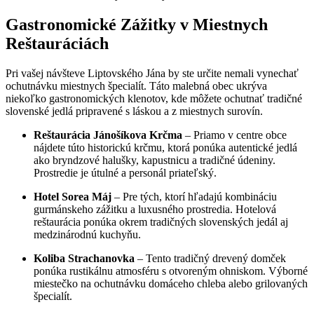
Gastronomické Zážitky v Miestnych
Reštauráciách
Pri vašej návšteve Liptovského Jána by ste určite nemali vynechať
ochutnávku miestnych špecialít. Táto malebná obec ukrýva
niekoľko gastronomických klenotov, kde môžete ochutnať tradičné
slovenské jedlá pripravené s láskou a z miestnych surovín.
Reštaurácia Jánošíkova Krčma
– Priamo v centre obce
nájdete túto historickú krčmu, ktorá ponúka autentické jedlá
ako bryndzové halušky, kapustnicu a tradičné údeniny.
Prostredie je útulné a personál priateľský.
Hotel Sorea Máj
– Pre tých, ktorí hľadajú kombináciu
gurmánskeho zážitku a luxusného prostredia. Hotelová
reštaurácia ponúka okrem tradičných slovenských jedál aj
medzinárodnú kuchyňu.
Koliba Strachanovka
– Tento tradičný drevený domček
ponúka rustikálnu atmosféru s otvoreným ohniskom. Výborné
miestečko na ochutnávku domáceho chleba alebo grilovaných
špecialít.