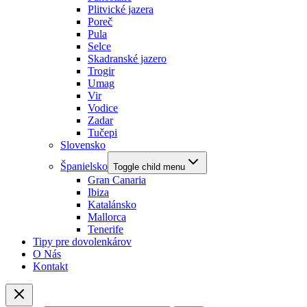
Plitvické jazera
Poreč
Pula
Selce
Skadranské jazero
Trogir
Umag
Vir
Vodice
Zadar
Tučepi
Slovensko
Španielsko
Toggle child menu
Gran Canaria
Ibiza
Katalánsko
Mallorca
Tenerife
Tipy pre dovolenkárov
O Nás
Kontakt