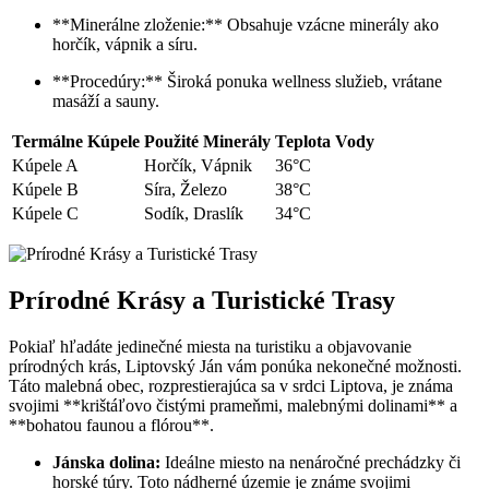
**Minerálne zloženie:** Obsahuje vzácne minerály ako
horčík, vápnik a síru.
**Procedúry:** Široká ponuka wellness služieb, vrátane
masáží a sauny.
Termálne Kúpele
Použité Minerály
Teplota Vody
Kúpele A
Horčík, Vápnik
36°C
Kúpele B
Síra, Železo
38°C
Kúpele C
Sodík, Draslík
34°C
Prírodné Krásy a Turistické Trasy
Pokiaľ hľadáte jedinečné miesta na turistiku a objavovanie
prírodných krás, Liptovský Ján vám ponúka nekonečné možnosti.
Táto malebná obec, rozprestierajúca sa v srdci Liptova, je známa
svojimi **krištáľovo čistými prameňmi, malebnými dolinami** a
**bohatou faunou a flórou**.
Jánska dolina:
Ideálne miesto na nenáročné prechádzky či
horské túry. Toto nádherné územie je známe svojimi