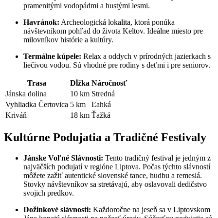
pramenitými vodopádmi a hustými lesmi.
Havránok:
Archeologická lokalita, ktorá ponúka
návštevníkom pohľad do života Keltov. Ideálne miesto pre
milovníkov histórie a kultúry.
Termálne kúpele:
Relax a oddych v prírodných jazierkach s
liečivou vodou. Sú vhodné pre rodiny s deťmi i pre seniorov.
Trasa
Dĺžka
Náročnosť
Jánska dolina
10 km
Stredná
Vyhliadka Čertovica
5 km
Ľahká
Kriváň
18 km
Ťažká
Kultúrne Podujatia a Tradičné Festivaly
Jánske Voľné Slávnosti:
Tento tradičný festival je jedným z
najväčších podujatí v regióne Liptova. Počas týchto slávností
môžete zažiť autentické slovenské tance, hudbu a remeslá.
Stovky návštevníkov sa stretávajú, aby oslavovali dedičstvo
svojich predkov.
Dožinkové slávnosti:
Každoročne na jeseň sa v Liptovskom