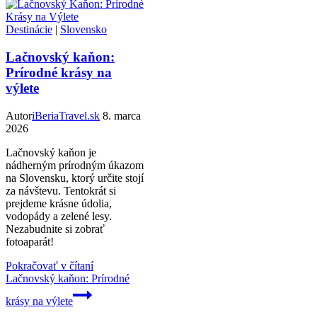
Destinácie
|
Slovensko
Lačnovský kaňon:
Prírodné krásy na
výlete
Autor
iBeriaTravel.sk
8. marca
2026
Lačnovský kaňon je
nádherným prírodným úkazom
na Slovensku, ktorý určite stojí
za návštevu. Tentokrát si
prejdeme krásne údolia,
vodopády a zelené lesy.
Nezabudnite si zobrať
fotoaparát!
Pokračovať v čítaní
Lačnovský kaňon: Prírodné
krásy na výlete