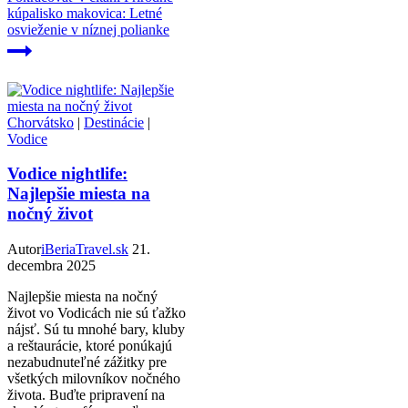
kúpalisko makovica: Letné
osvieženie v níznej polianke
Chorvátsko
|
Destinácie
|
Vodice
Vodice nightlife:
Najlepšie miesta na
nočný život
Autor
iBeriaTravel.sk
21.
decembra 2025
Najlepšie miesta na nočný
život vo Vodicách nie sú ťažko
nájsť. Sú tu mnohé bary, kluby
a reštaurácie, ktoré ponúkajú
nezabudnuteľné zážitky pre
všetkých milovníkov nočného
života. Buďte pripravení na