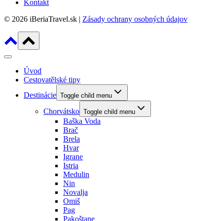
Kontakt
© 2026 iBeriaTravel.sk |
Zásady ochrany osobných údajov
Úvod
Cestovatělské tipy
Destinácie
Toggle child menu
Chorvátsko
Toggle child menu
Baška Voda
Brač
Brela
Hvar
Igrane
Istria
Medulin
Nin
Novalja
Omiš
Pag
Pakoštane