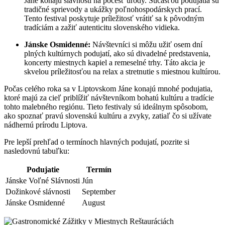
Jáne konajú slávnosti na počesť úrody. Súčasťou podujatia sú
tradičné sprievody a ukážky poľnohospodárskych prací.
Tento festival poskytuje príležitosť vrátiť sa k pôvodným
tradíciám a zažiť autenticitu slovenského vidieka.
Jánske Osmidenné:
Návštevníci si môžu užiť osem dní
plných kultúrnych podujatí, ako sú divadelné predstavenia,
koncerty miestnych kapiel a remeselné trhy. Táto akcia je
skvelou príležitosťou na relax a stretnutie s miestnou kultúrou.
Počas celého roka sa v Liptovskom Jáne konajú mnohé podujatia,
ktoré majú za cieľ priblížiť návštevníkom bohatú kultúru a tradície
tohto malebného regiónu. Tieto festivaly sú ideálnym spôsobom,
ako spoznať pravú slovenskú kultúru a zvyky, zatiaľ čo si užívate
nádhernú prírodu Liptova.
Pre lepší prehľad o termínoch hlavných podujatí, pozrite si
nasledovnú tabuľku:
Podujatie
Termín
Jánske Voľné Slávnosti
Jún
Dožinkové slávnosti
September
Jánske Osmidenné
August