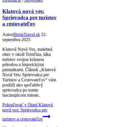
Destinácie
|
Slovensko
Klatová nová ves:
Sprievodca pre turistov
a cestovateľov
Autor
iBeriaTravel.sk
22.
septembra 2025
Klatová Nová Ves, malebná
obec v okolí Trenčína, láka
turistov svojou krásnou
prírodou a historickými
pamiatkami. Článok „Klatová
Nová Ves: Sprievodca pre
Turistov a Cestovateľov“ vám
poslúži ako spoľahlivý
sprievodca po tomto
fascinujúcom mieste.
Pokračovať v čítaní
Klatová
nová ves: Sprievodca pre
turistov a cestovateľov