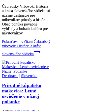
Čabradský Vrbovok: História
a krása slovenského vidieka sú
úžasné destinácie pre
milovníkov prírody a histórie.
Obec ponúka pôvabné
výhľady a bohatú kultúru pre
návštevníkov.
Pokračovať v čítaní
Čabradský
vrbovok: História a krása
slovenského vidieka
Destinácie
|
Slovensko
Prírodné kúpalisko
makovica: Letné
osvieženie v níznej
polianke