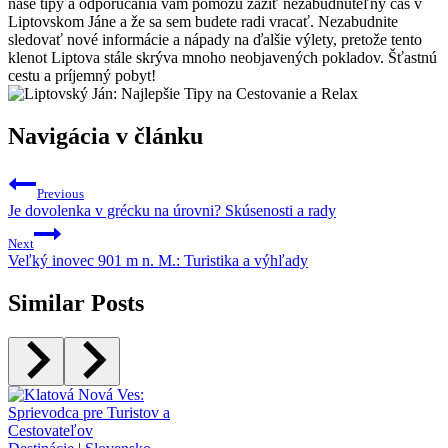
naše tipy a odporúčania vám pomôžu zažiť nezabudnuteľný čas v
Liptovskom Jáne a že sa sem budete radi vracať. Nezabudnite
sledovať nové informácie a nápady na ďalšie výlety, pretože tento
klenot Liptova stále skrýva mnoho neobjavených pokladov. Šťastnú
cestu a príjemný pobyt!
Navigácia v článku
Previous
Je dovolenka v grécku na úrovni? Skúsenosti a rady
Next
Veľký inovec 901 m n. M.: Turistika a výhľady
Similar Posts