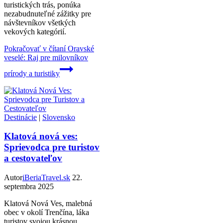
turistických trás, ponúka
nezabudnuteľné zážitky pre
návštevníkov všetkých
vekových kategórií.
Pokračovať v čítaní
Oravské
veselé: Raj pre milovníkov
prírody a turistiky
Destinácie
|
Slovensko
Klatová nová ves:
Sprievodca pre turistov
a cestovateľov
Autor
iBeriaTravel.sk
22.
septembra 2025
Klatová Nová Ves, malebná
obec v okolí Trenčína, láka
turistov svojou krásnou