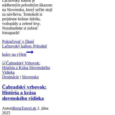
Lačnovský kaňon je
nádherným prírodným úkazom
na Slovensku, ktorý určite stojí
za návštevu. Tentokrát si
prejdeme krásne údolia,
vodopády a zelené lesy.
Nezabudnite si zobrať
fotoaparát!
Pokračovať v čítaní
Lačnovský kaňon: Prírodné
krásy na výlete
Destinácie
|
Slovensko
Čabradský vrbovok:
História a krása
slovenského vidieka
Autor
iBeriaTravel.sk
2. júna
2025