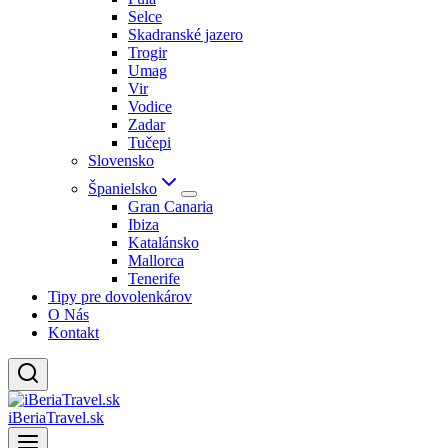
Selce
Skadranské jazero
Trogir
Umag
Vir
Vodice
Zadar
Tučepi
Slovensko
Španielsko
Gran Canaria
Ibiza
Katalánsko
Mallorca
Tenerife
Tipy pre dovolenkárov
O Nás
Kontakt
iBeriaTravel.sk