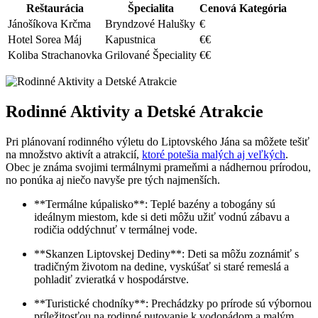
Reštaurácia
Špecialita
Cenová Kategória
Jánošíkova Krčma
Bryndzové Halušky
€
Hotel Sorea Máj
Kapustnica
€€
Koliba Strachanovka
Grilované Špeciality
€€
Rodinné Aktivity a Detské Atrakcie
Pri plánovaní rodinného výletu do Liptovského Jána sa môžete tešiť
na množstvo aktivít a atrakcií,
ktoré potešia malých aj veľkých
.
Obec je známa svojimi termálnymi prameňmi a nádhernou prírodou,
no ponúka aj niečo navyše pre tých najmenších.
**Termálne kúpalisko**: Teplé bazény a tobogány sú
ideálnym miestom, kde si deti môžu užiť vodnú zábavu a
rodičia oddýchnuť v termálnej vode.
**Skanzen Liptovskej Dediny**: Deti sa môžu zoznámiť s
tradičným životom na dedine, vyskúšať si staré remeslá a
pohladiť zvieratká v hospodárstve.
**Turistické chodníky**: Prechádzky po prírode sú výbornou
príležitosťou na rodinné putovanie k vodopádom a malým