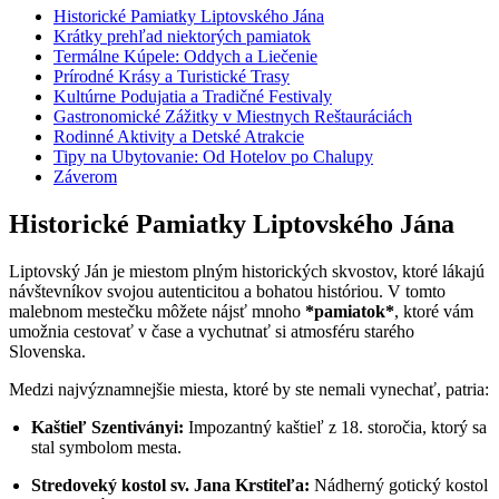
Historické Pamiatky Liptovského Jána
Krátky prehľad niektorých pamiatok
Termálne Kúpele: Oddych a Liečenie
Prírodné Krásy a Turistické Trasy
Kultúrne Podujatia a Tradičné Festivaly
Gastronomické Zážitky v Miestnych Reštauráciách
Rodinné Aktivity a Detské Atrakcie
Tipy na Ubytovanie: Od Hotelov po Chalupy
Záverom
Historické Pamiatky Liptovského Jána
Liptovský Ján je miestom plným historických skvostov, ktoré lákajú
návštevníkov svojou autenticitou a bohatou históriou. V tomto
malebnom mestečku môžete nájsť mnoho
*pamiatok*
, ktoré vám
umožnia cestovať v čase a vychutnať si atmosféru starého
Slovenska.
Medzi najvýznamnejšie miesta, ktoré by ste nemali vynechať, patria:
Kaštieľ Szentiványi:
Impozantný kaštieľ z 18. storočia, ktorý sa
stal symbolom mesta.
Stredoveký kostol sv. Jana Krstiteľa:
Nádherný gotický kostol