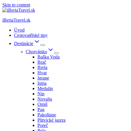
Skip to content
iBeriaTravel.sk
Úvod
Cestovatělské tipy
Destinácie
Chorvátsko
Baška Voda
Brač
Brela
Hvar
Igrane
Istria
Medulin
Nin
Novalja
Omiš
Pag
Pakoštane
Plitvické jazera
Poreč
Pula