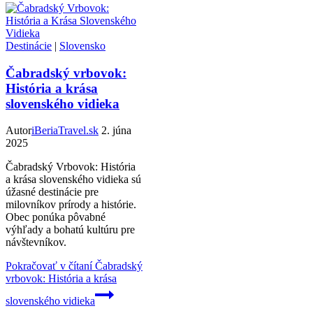
Destinácie
|
Slovensko
Čabradský vrbovok:
História a krása
slovenského vidieka
Autor
iBeriaTravel.sk
2. júna
2025
Čabradský Vrbovok: História
a krása slovenského vidieka sú
úžasné destinácie pre
milovníkov prírody a histórie.
Obec ponúka pôvabné
výhľady a bohatú kultúru pre
návštevníkov.
Pokračovať v čítaní
Čabradský
vrbovok: História a krása
slovenského vidieka