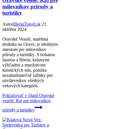
Oravské veselé: Raj pre
milovníkov prírody a
turistiky
Autor
iBeriaTravel.sk
21.
októbra 2024
Oravské Veselé, malebná
dedinka na Orave, je ideálnym
miestom pre milovníkov
prírody a turistiky. S bohatou
faunou a flórou, krásnymi
výhľadmi a množstvom
turistických trás, ponúka
nezabudnuteľné zážitky pre
návštevníkov všetkých
vekových kategórií.
Pokračovať v čítaní
Oravské
veselé: Raj pre milovníkov
prírody a turistiky