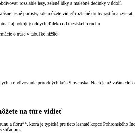
ivovať rozsiahle lesy, zelené⁣ lúky a malebné dedinky v ⁤údolí.
ásne lesné​ porosty, kde môžete vidieť ⁢rozličné druhy rastlín a zvierat.
tnať ​aj pokojný​ oddych ďaleko⁣ od mestského ruchu.
ormácie o trase ⁣v tabuľke nižšie:
ch ⁣a ⁤obdivovanie prírodných‌ krás​ Slovenska. ‍Nech je už vaším cieľom
ôžete na túre ‌vidieť
 a flóru**, ktorá ⁣je ​typická ⁤pre tieto lesnaté‍ kopce Pohronského Ino
m vzhľadom.