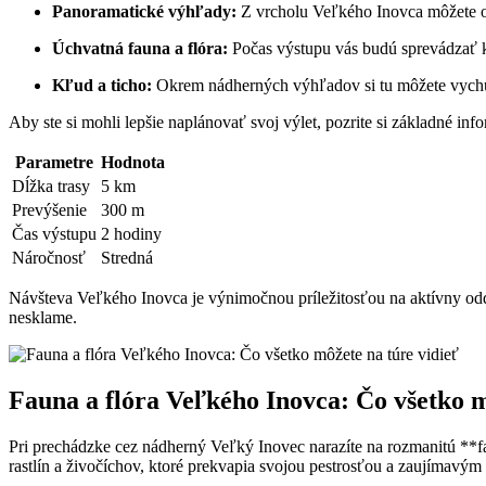
Panoramatické výhľady:
Z vrcholu Veľkého Inovca môžete obd
Úchvatná ​fauna a flóra:
‌Počas výstupu vás ⁤budú sprevádzať kr
Kľud a ticho:
⁣Okrem nádherných výhľadov si‌ tu môžete vychu
Aby ‍ste‍ si mohli lepšie⁤ naplánovať svoj výlet, pozrite si základné⁤ inf
Parametre
Hodnota
Dĺžka ​trasy
5 km
Prevýšenie
300‌ m
Čas výstupu
2 hodiny
Náročnosť
Stredná
Návšteva Veľkého ​Inovca je výnimočnou ⁤príležitosťou na aktívny ‌oddy
⁤nesklame.
Fauna a ​flóra ‌Veľkého Inovca: Čo všetko m
Pri prechádzke cez nádherný Veľký ‍Inovec narazíte na rozmanitú **faunu
rastlín a živočíchov, ktoré​ prekvapia svojou pestrosťou a ​zaujímavý