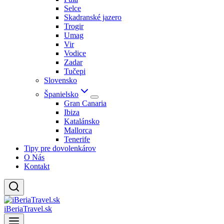
Selce
Skadranské jazero
Trogir
Umag
Vir
Vodice
Zadar
Tučepi
Slovensko
Španielsko
Gran Canaria
Ibiza
Katalánsko
Mallorca
Tenerife
Tipy pre dovolenkárov
O Nás
Kontakt
iBeriaTravel.sk