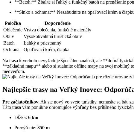
**Batoh:** Zbaľte⁣ si ľahký a ⁤funkčný batoh na prenášanie ‌potr
**Slnko a ochrana:**⁢ Nezabudnite na ⁢opaľovací ‍krém a ⁣čiapku
Položka
Doporučenie
Oblečenie
Vrstva oblečenia,⁣ funkčné materiály
Obuv
Vysokokvalitná turistická obuv
Batoh
Ľahký a priestranný
Ochrana
Opaľovací krém, čiapka
Na trasa​ k vrcholu nevyžaduje​ špeciálne znalosti, ‌ale **dobrá ⁤fyzi
**základnú mapu** ⁢alebo ⁣si stiahnite offline⁢ mapy na ⁤svoj mobilný te
medveďom.
Najlepšie trasy na⁤ Veľký Inovec: ‌Odporúča
Pre začiatočníkov
:‍ Ak ste⁤ nový vo svete turistiky, ​nemusíte sa ⁣báť
Táto trasa vám ponúkne​ ohromujúce⁤ výhľady bez ‌prílišného fyzickéh
Dĺžka:
6 ⁢km
Prevýšenie:⁢
350 m