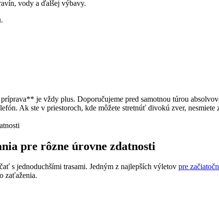
avín,‌ vody a ​ďalšej výbavy.
.
cká‌ príprava** je⁢ vždy ‍plus. Doporučujeme⁣ pred samotnou túrou absolv
lefón. Ak ste v priestoroch, kde​ môžete stretnúť ‌divokú zver,⁢ nesmiete
nia pre rôzne ‌úrovne⁢ zdatnosti
 začať s jednoduchšími⁣ trasami. Jedným‍ z najlepších⁤ výletov
pre začiatoč
o zaťaženia.