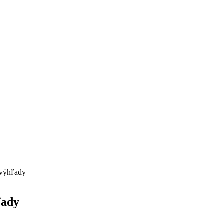
 výhľady
ľady