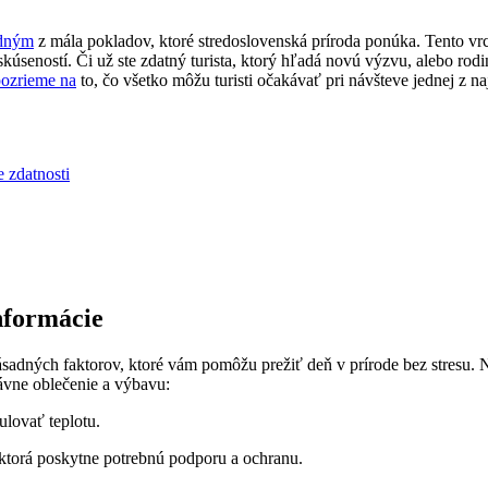
edným
z mála⁢ pokladov, ⁣ktoré stredoslovenská príroda‌ ponúka.​ Tento vrc
skúseností.‍ Či už ​ste⁤ zdatný turista, ktorý ⁤hľadá​ novú ​výzvu, alebo ro
pozrieme na
⁢to,⁣ čo všetko môžu turisti očakávať pri⁤ návšteve ​jednej z na
⁢ zdatnosti
informácie
ásadných faktorov, ktoré vám pomôžu prežiť‌ deň v prírode bez ‍stresu. Ne
ávne oblečenie a výbavu:
gulovať teplotu.
, ktorá poskytne potrebnú podporu a ochranu.