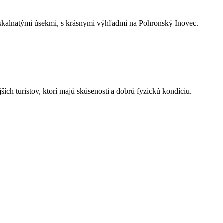
 ‌skalnatými úsekmi,‍ s krásnymi ‍výhľadmi​ na Pohronský‌ Inovec.
ích ​turistov, ktorí ‍majú ⁢skúsenosti a ⁣dobrú fyzickú ​kondíciu.