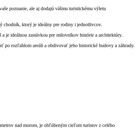
vaše poznanie, ‌ale aj dodajú⁣ vášmu ⁤turistickému výletu
 chodník, ktorý je ideálny⁤ pre rodiny i ​jednotlivcov.
a je ideálnou‍ zastávkou⁤ pre milovníkov histórie a architektúry.
jsť po ‍rozľahlom areáli a ⁤obdivovať jeho historické budovy⁤ a záhrady.
01 metrov nad morom, je obľúbeným​ cieľom turistov z ​celého