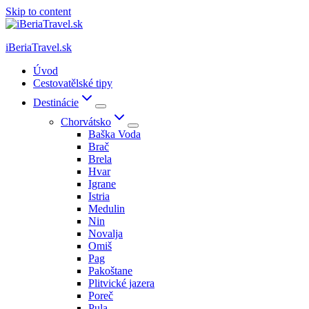
Skip to content
iBeriaTravel.sk
Úvod
Cestovatělské tipy
Destinácie
Chorvátsko
Baška Voda
Brač
Brela
Hvar
Igrane
Istria
Medulin
Nin
Novalja
Omiš
Pag
Pakoštane
Plitvické jazera
Poreč
Pula