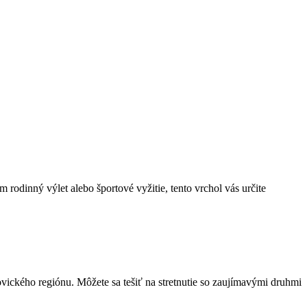
 rodinný výlet alebo športové vyžitie, tento vrchol⁤ vás určite
vického ⁢regiónu. Môžete sa tešiť na stretnutie ‌so ‌zaujímavými ​druhmi