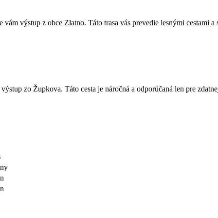
 vám výstup‌ z obce ​Zlatno. ‌Táto ‍trasa vás prevedie​ lesnými cestami a
 výstup zo Župkova. Táto⁤ cesta​ je náročná ‌a odporúčaná len pre ‍zdatnejš
s
iny
ín
ín