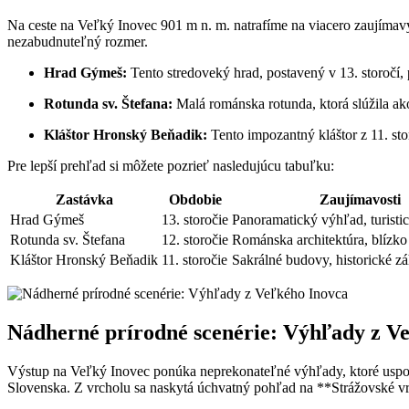
Na ceste na Veľký Inovec‍ 901 m ⁢n. ​m. natrafíme na viacero zaujímavýc
nezabudnuteľný rozmer.
Hrad Gýmeš:
⁢Tento stredoveký ​hrad, postavený v 13. storočí, ‍
Rotunda⁢ sv. Štefana:
‌Malá románska rotunda, ktorá slúžila ako
Kláštor Hronský ​Beňadik:
​Tento impozantný‌ kláštor‍ z⁢ 11.​ 
Pre ⁣lepší prehľad si ⁤môžete pozrieť nasledujúcu tabuľku:
Zastávka
Obdobie
Zaujímavosti
Hrad Gýmeš
13. storočie
Panoramatický výhľad, turisti
Rotunda sv.⁢ Štefana
12. storočie
Románska architektúra, blízk
Kláštor‍ Hronský⁣ Beňadik
11. storočie
Sakrálné ‍budovy,⁣ historické z
Nádherné prírodné scenérie: Výhľady z V
Výstup na Veľký Inovec ⁣ponúka ⁢neprekonateľné výhľady, ktoré⁣ uspoko
Slovenska. Z ⁤vrcholu sa naskytá‌ úchvatný pohľad na **Strážovské ⁣vr