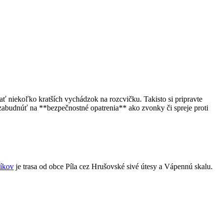
ovať niekoľko kratších vychádzok na rozcvičku. Takisto si pripravte
‍ zabudnúť na ‌**bezpečnostné ‌opatrenia** ako‌ zvonky či spreje‍ proti
níkov
je trasa od obce Píla cez Hrušovské ‍sivé⁣ útesy a Vápennú ‍skalu.​