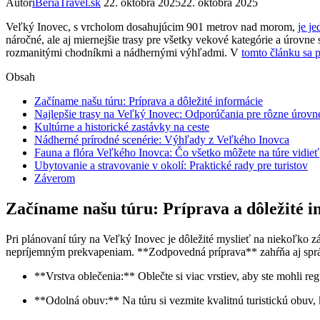
Autor
iBeriaTravel.sk
22. októbra 2025
22. októbra 2025
Veľký Inovec, s vrcholom dosahujúcim⁢ 901 metrov nad ⁣morom,
je j
náročné, ale aj miernejšie ​trasy pre všetky vekové kategórie ‍a ⁤úrovne 
rozmanitými chodníkmi a ‍nádhernými ⁣výhľadmi. V ‌
tomto článku⁣ sa 
Obsah
Začíname našu túru: Príprava ‍a ‍dôležité informácie
Najlepšie trasy na⁤ Veľký Inovec: ‌Odporúčania pre rôzne ‌úrovne
Kultúrne a historické zastávky ⁢na⁤ ceste
Nádherné prírodné scenérie: Výhľady z Veľkého Inovca
Fauna a ​flóra ‌Veľkého Inovca: Čo všetko môžete na túre ‌vidieť
Ubytovanie a stravovanie v‌ okolí: ⁢Praktické rady ⁢pre turistov
Záverom
Začíname našu túru: Príprava ‍a ‍dôležité 
Pri ⁣plánovaní túry na Veľký Inovec je dôležité myslieť​ na⁢ niekoľko z
nepríjemným prekvapeniam. **Zodpovedná príprava** zahŕňa ⁣aj‌ spr
**Vrstva oblečenia:** Oblečte ‍si ‍viac vrstiev, ⁤aby ste ⁢mohli re
**Odolná obuv:**⁣ Na túru ⁢si vezmite kvalitnú turistickú ‍obuv