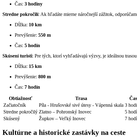
Čas:
3 hodiny
Stredne pokročilí
: Ak ⁤hľadáte mierne‌ náročnejší zážitok, odporúčame
Dĺžka:
10 km
Prevýšenie:
550 m
Čas:
5 ⁤hodín
Skúsení ​turisti
:‍ Pre‍ tých, ktorí vyhľadávajú výzvy, je ‌ideálnou trasou
Dĺžka:
15 km
Prevýšenie:
800 m
Čas:⁣
7 hodín
Obtiažnosť
Trasa
Ča
Začiatočník
Píla ⁣- Hrušovské⁢ sivé útesy -⁤ Vápenná skala
3 hod
Stredne pokročilý
Zlatno – Pohronský Inovec
5 hod
Skúsený
Župkov – Veľký Inovec
7 hod
Kultúrne a historické zastávky ⁢na⁤ ceste