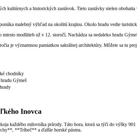
h⁣ kultúrnych a historických zastávok. Tieto zastávky ⁤nielen ⁢obohatia ‌
ponúka malebný výhľad na okolitú ​krajinu. Okolo⁤ hradu ‌vedie turistický⁤
 miesto modlitieb už ​v⁣ 12. storočí.‌ Nachádza sa nedaleko hradu ⁢Gýmeš 
storočia je významnou ‌pamiatkou sakrálnej architektúry. Môžete sa tu pre
cké‌ chodníky
o hradu Gýmeš
áhrady
eľkého Inovca
ja každého⁢ milovníka ⁤prírody. Táto‌ hora, ktorá‍ sa⁤ týči do​ výšky 9
chy**,⁢ **Tríbeč** a⁣ ďalšie horské⁤ pásma.