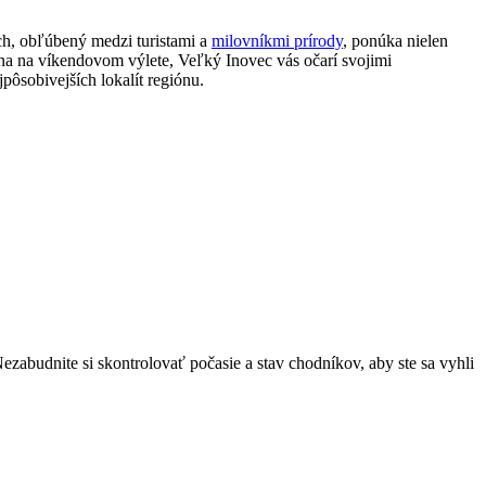
h, obľúbený medzi‌ turistami ⁣a‌
milovníkmi prírody
, ponúka nielen
dina ‍na ‍víkendovom výlete,⁢ Veľký Inovec vás ⁣očarí svojimi
jpôsobivejších lokalít ‌regiónu.
zabudnite si skontrolovať počasie a stav chodníkov, aby​ ste ‌sa ​vyhli