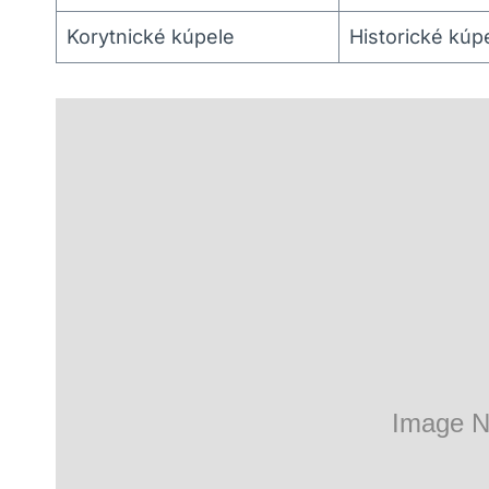
Korytnické kúpele
Historické kúp