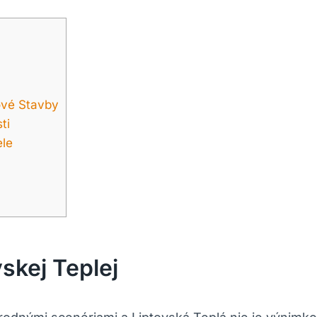
ové Stavby
ti
ele
skej Teplej