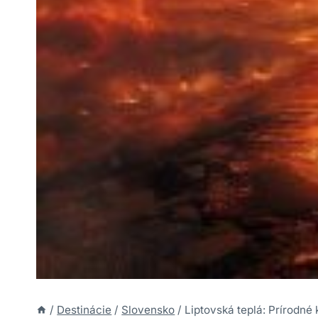
/
Destinácie
/
Slovensko
/
Liptovská teplá: Prírodné