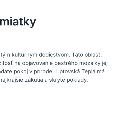
amiatky
tým kultúrnym dedičstvom. Táto oblasť,
itosť na objavovanie pestrého mozaiky jej
ľadáte pokoj v prírode, Liptovská Teplá má
jkrajšie zákutia a skryté poklady.