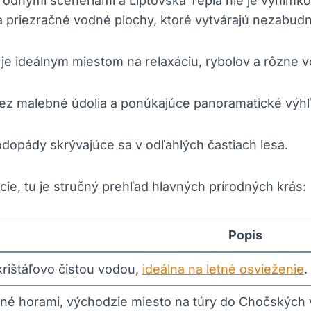
írodnými scenériami a Liptovská Teplá nie je výnim
a priezračné vodné plochy, ktoré vytvárajú nezabudn
je ideálnym miestom na relaxáciu, rybolov a rôzne v
cez malebné údolia a ponúkajúce panoramatické výhľ
opády skrývajúce sa v odľahlých častiach lesa.
ácie, tu je stručný prehľad hlavných prírodných krás:
Popis
krištáľovo čistou vodou,
ideálna na letné osvieženie
.
né horami, východzie miesto na túry do Chočských 