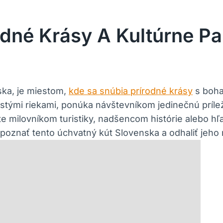
rodné Krásy A Kultúrne P
ska, je miestom,
kde sa snúbia prírodné krásy
s boha
stými riekami, ponúka návštevníkom jedinečnú prílež
 ste milovníkom turistiky, nadšencom histórie alebo h
oznať tento úchvatný kút Slovenska a odhaliť jeho na