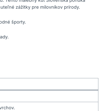
kou. Tento malebný kút Slovenska ponúka
uteľné zážitky pre milovníkov prírody.
odné športy.
ady.
vrchov.