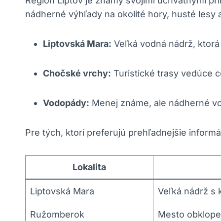
Región Liptov je známy svojimi úchvatnými pr
nádherné výhľady na okolité hory, husté lesy 
Liptovská Mara:
Veľká vodná nádrž, ktorá 
Chočské vrchy:
Turistické trasy vedúce 
Vodopády:
Menej známe, ale nádherné vod
Pre tých, ktorí preferujú prehľadnejšie inform
Lokalita
Liptovská Mara
Veľká nádrž s 
Ružomberok
Mesto obklope