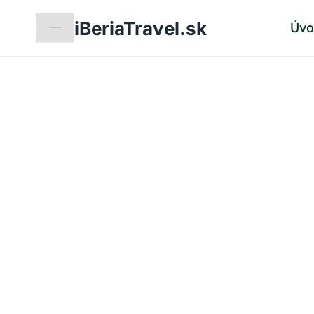
Skip
iBeriaTravel.sk
Úv
to
content