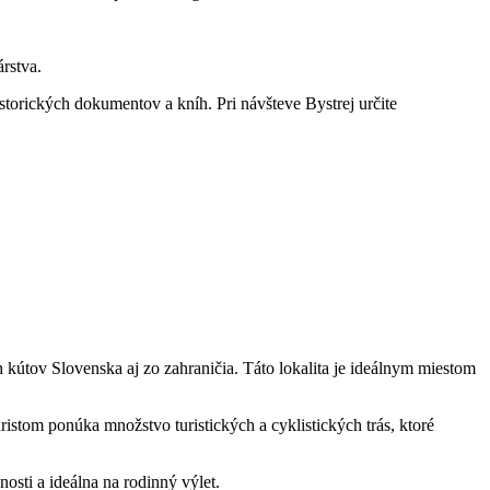
rstva.
istorických dokumentov a⁢ kníh. ⁣Pri návšteve Bystrej určite
h kútov ​Slovenska aj zo ‌zahraničia. Táto lokalita je⁤ ideálnym miestom
tom ⁣ponúka množstvo turistických⁣ a cyklistických trás, ktoré
sti a ideálna ‍na rodinný výlet.