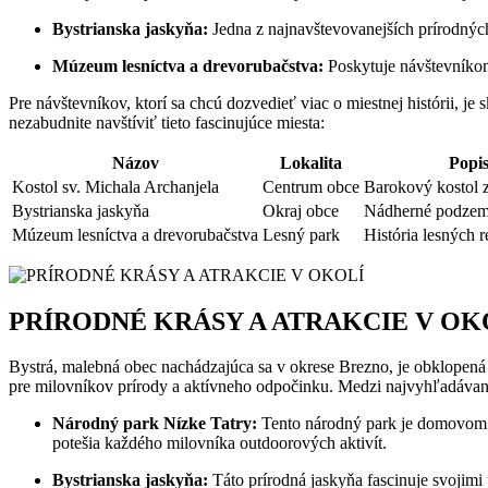
Bystrianska jaskyňa:
Jedna ​z najnavštevovanejších​ prírodných
Múzeum lesníctva a⁢ drevorubačstva:
Poskytuje návštevníkom 
Pre ⁣návštevníkov, ktorí​ sa chcú dozvedieť viac o miestnej histórii, ⁣j
nezabudnite navštíviť tieto fascinujúce miesta:
Názov
Lokalita
Popi
Kostol ‌sv. Michala Archanjela
Centrum⁤ obce
Barokový ⁢kostol z
Bystrianska jaskyňa
Okraj obce
Nádherné podzem
Múzeum lesníctva ⁤a‍ drevorubačstva
Lesný park
História lesných r
PRÍRODNÉ KRÁSY A ATRAKCIE V OK
Bystrá, malebná ‍obec nachádzajúca⁢ sa⁢ v okrese‌ Brezno, je obklopená 
pre milovníkov prírody a aktívneho odpočinku. ⁤Medzi‌ najvyhľadávanej
Národný park Nízke Tatry:
Tento národný​ park je domovom ná
potešia⁣ každého milovníka outdoorových aktivít.
Bystrianska jaskyňa:
Táto prírodná jaskyňa fascinuje svojimi⁤