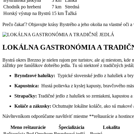
Bystrianska jaskyňa
3 ​km
Ľahká
Chodník po hrebeni
7 km
Stredná
Horský ⁤výstup na Bystrú
15 km
Ťažká
Prečo čakať?⁣ Objavujte krásy ⁢Bystrého a ⁢jeho okolia na ⁣vlastné oči a 
LOKÁLNA GASTRONÓMIA A TRADIČN
Bystrá okres⁢ Brezno je nielen rajom pre⁢ turistov, ‍ale aj miestom, 
zážitky​ pre fanúšikov dobrého jedla. Tu sú niektoré⁢ z tradičných⁣ jedál
Bryndzové halušky:
⁣ Typické ​slovenské jedlo z halušiek a‌ br
Kapustnica:
​ Hustá polievka z⁤ kyslej kapusty, bravčového mäsa
Strapačky:
Tradičné jedlo z halušiek so zemiakmi, kapustou ⁤a 
Koláče a zákusky:
Ochutnajte lokálne koláče, ako sú makové ‍a
Návštevníkom odporúčame‌ navštíviť ​miestne **reštaurácie‍ a hostince
Meno reštaurácie
Špecializácia
Lokalita
Reštaurácia Pod Orechom
Bryndzové jedlá
Bystrá