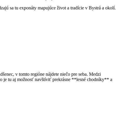
ajú sa tu exponáty‍ mapujúce život a tradície ‍v‍ Bystrá a okolí.
nadšenec, v tomto regióne nájdete niečo pre seba. Medzi
 ‌je ⁣tu aj možnosť navštíviť prekrásne‌ **lesné chodníky** a