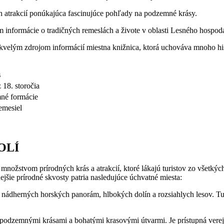
​ atrakcií ponúkajúca fascinujúce⁤ pohľady​ na ‍podzemné krásy.
informácie o tradičných ⁢remeslách a živote v‌ oblasti Lesného hospodá
e ⁣skvelým zdrojom ‍informácií ⁢miestna ​knižnica, ktorá uchováva mnoho h
s
 18. storočia
né formácie
emesiel
OLÍ
množstvom prírodných krás​ a atrakcií, ktoré lákajú turistov‍ zo ⁣všetkýc
šie ​prírodné skvosty patria nasledujúce úchvatné⁤ miesta:
dherných horských panorám,​ hlbokých dolín ‌a rozsiahlych lesov. Turis
 podzemnými krásami​ a bohatými krasovými útvarmi. Je prístupná verejno