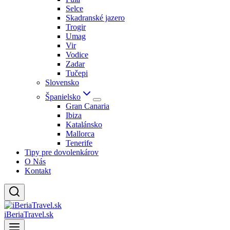
Selce
Skadranské jazero
Trogir
Umag
Vir
Vodice
Zadar
Tučepi
Slovensko
Španielsko
Gran Canaria
Ibiza
Katalánsko
Mallorca
Tenerife
Tipy pre dovolenkárov
O Nás
Kontakt
iBeriaTravel.sk