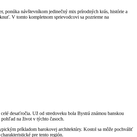
ponúka návštevníkom jedinečný‍ mix⁢ prírodných ⁣krás,‍ histórie⁢ a
núknuť. V tomto ⁣kompletnom sprievodcovi sa ‌pozrieme na
⁤ celé desaťročia. Už od stredoveku bola⁤ Bystrá známou banskou
y pohľad na život v týchto časoch.
e typickým príkladom barokovej architektúry. ​Kostol sa môže pochváliť
arakteristické pre tento⁤ región.