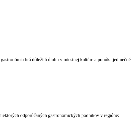
a gastronómia hrá dôležitú úlohu v miestnej kultúre a ponúka jedinečné
ad niektorých odporúčaných ‍gastronomických podnikov‌ v regióne: