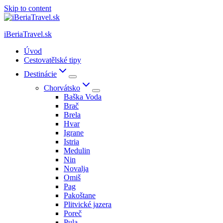
Skip to content
iBeriaTravel.sk
Úvod
Cestovatělské tipy
Destinácie
Chorvátsko
Baška Voda
Brač
Brela
Hvar
Igrane
Istria
Medulin
Nin
Novalja
Omiš
Pag
Pakoštane
Plitvické jazera
Poreč
Pula