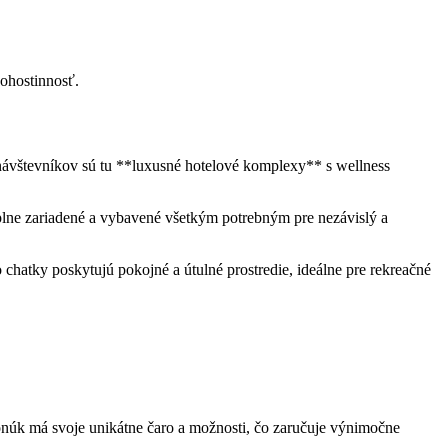
pohostinnosť.
vštevníkov ⁢sú tu ⁣**luxusné hotelové ⁤komplexy** ⁣s wellness
 plne zariadené⁣ a​ vybavené všetkým potrebným pre nezávislý a‌
o ⁤chatky poskytujú pokojné a útulné prostredie, ideálne pre rekreačné
ponúk má svoje unikátne čaro a ⁢možnosti, čo zaručuje⁣ výnimočne