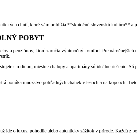
tických⁤ chutí, ktoré vám priblížia **skutočnú⁣ slovenskú kultúru** ⁣a 
DLNÝ POBYT
ov a⁢ penziónov, ktoré zaručia výnimočný komfort. Pre náročnejších ná
strík.
stujete s ⁤rodinou, miestne chalupy a apartmány sú ideálne riešenie. Sú‍
Bystrá​ ponúka množstvo pohľadných chatiek ‌v lesoch⁤ a⁤ na kopcoch. Tiet
 už ide o luxus, pohodlie alebo autentický‌ zážitok v prírode. Každá z⁢ 