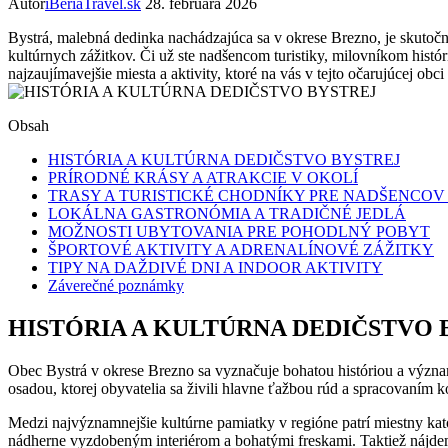
Autor
iBeriaTravel.sk
28. februára 2026
Bystrá,‍ malebná dedinka nachádzajúca sa v okrese Brezno,⁣ je skutočn
kultúrnych ​zážitkov. Či už ste⁣ nadšencom turistiky, milovníkom his
najzaujímavejšie miesta a⁤ aktivity,⁢ ktoré na vás ‍v tejto očarujúcej obci
Obsah
HISTÓRIA A KULTÚRNA DEDIČSTVO BYSTREJ
PRÍRODNÉ KRÁSY A ATRAKCIE V OKOLÍ
TRASY A TURISTICKÉ CHODNÍKY PRE NADŠENCOV
LOKÁLNA GASTRONÓMIA A TRADIČNÉ ‍JEDLÁ
MOŽNOSTI ‌UBYTOVANIA PRE⁣ POHODLNÝ POBYT
ŠPORTOVÉ AKTIVITY ‌A‌ ADRENALÍNOVÉ ZÁŽITKY
TIPY NA​ DAŽDIVÉ DNI A​ INDOOR AKTIVITY
Záverečné poznámky
HISTÓRIA A KULTÚRNA DEDIČSTVO 
Obec Bystrá v okrese Brezno sa vyznačuje ⁢bohatou históriou a význa
‍osadou, ​ktorej obyvatelia sa živili‍ hlavne‌ ťažbou rúd a spracovan
Medzi najvýznamnejšie kultúrne‍ pamiatky v regióne patrí ​miestny ‌kat
nádherne vyzdobeným interiérom a bohatými freskami. ‍Taktiež nájdeme 