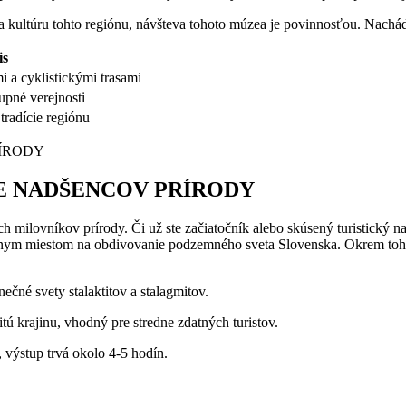
u a kultúru tohto regiónu, návšteva tohoto múzea je povinnosťou. ⁣Nachádz
is
i a cyklistickými⁣ trasami
tupné verejnosti
tradície regiónu
RE NADŠENCOV PRÍRODY
ch milovníkov prírody. Či už ste začiatočník alebo ⁢skúsený turistický 
 ideálnym miestom ‌na obdivovanie podzemného sveta Slovenska. Okrem toho
ečné ​svety stalaktitov a stalagmitov.
 krajinu, vhodný pre stredne zdatných turistov.
výstup trvá okolo⁤ 4-5 hodín.