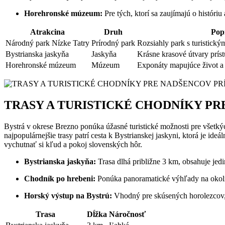
Horehronské múzeum:
Pre tých, ktorí⁢ sa zaujímajú o históri
Atrakcina
Druh
Pop
Národný ⁣park Nízke Tatry
Prírodný ‍park
Rozsiahly park s⁢ turistickým
Bystrianska jaskyňa
Jaskyňa
Krásne krasové​ útvary ‌prís
Horehronské múzeum
Múzeum
Exponáty mapujúce⁤ život a ⁤
TRASY A TURISTICKÉ CHODNÍKY P
Bystrá v okrese​ Brezno ‌ponúka úžasné turistické možnosti pre všetký
najpopulárnejšie⁣ trasy​ patrí cesta k Bystrianskej ⁢jaskyni, ktorá je
vychutnať si kľud a pokoj​ slovenských hôr.
Bystrianska jaskyňa:
Trasa dlhá približne 3 km, obsahuje jedin
Chodník po ‌hrebeni:
Ponúka panoramatické výhľady na okolitú
Horský⁢ výstup‌ na Bystrú:
Vhodný⁤ pre skúsených horolezcov, 
Trasa
Dĺžka
Náročnosť