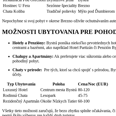
Hostinec U Fera
Sezónne špeciality
Brezno
Chata Koliba
Tradičné polievky
Mýto‍ pod‌ Ďumbierom
Nepochybne ⁤si svoj pobyt v okrese Brezno ​oživíte ochutnávaním auten
MOŽNOSTI ‌UBYTOVANIA PRE⁣ POHO
Hotely a Penzióny:
Bystrá ponúka niekoľko prvotriednych hotel
centrami a bazénmi, ako napríklad Hotel Partizán či⁢ Penzión By
Chalupy a ⁣Apartmány:
Ak preferujete ⁣viac súkromia alebo ce
pohodlný pobyt.
Chaty ⁢v prírode:
⁣ Pre tých, ktorí sa ⁤chcú spojiť s prírodou, 
účely.
Typ‍ Ubytovania
Poloha
Cena/Noc (EUR)
Luxusný​ Hotel
Centrum mesta Bystrá
80-120
Rodinná Chata
Lesopark
45-75
Rezidenčný Apartmán
Okolie⁢ Nízkych Tatier
60-100
Všetky⁤ tieto možnosti zaručujú, že bezo zbytku splníte očakávania, či
pestrú škálu výberov pre každý ⁢druh turistov.