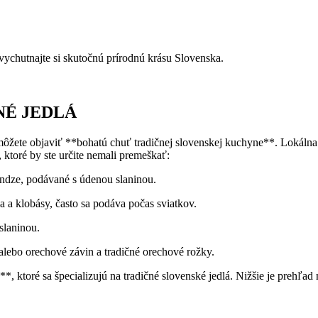
vychutnajte ⁣si​ skutočnú‌ prírodnú krásu⁤ Slovenska.
É ‍JEDLÁ
kde môžete objaviť **bohatú chuť tradičnej​ slovenskej kuchyne**. Lokáln
, ktoré‍ by ste určite nemali premeškať:
yndze, ⁤podávané s údenou ⁣slaninou.
⁤ a klobásy, ‌často sa podáva počas sviatkov.
slaninou.
lebo orechové‍ závin​ a tradičné orechové rožky.
**, ktoré sa špecializujú ⁢na tradičné slovenské jedlá. Nižšie ​je prehľ